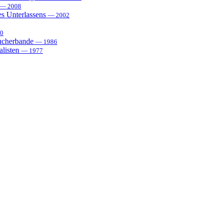
— 2008
es Unterlassens
— 2002
0
sucherbande
— 1986
alisten
— 1977