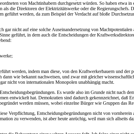
geordneten von Machtinhabern durchgesetzt würden. So haben etwa in 
ten als die Direktoren der Elektrizitätswerke oder die Regierungschef
n geführt werden, da zum Beispiel der Verdacht auf bloße Durchsetzu
gar nicht auf eine solche Auseinandersetzung von Machtpotentialen an
inne geführt, in dem auch die Entscheidungen der Kraftwerksdirektoren
ebend:
twerke;
geführt werden, indem man diese, von den Kraftwerkerbauern und der
 sich dann wie bekannt nachweisen, und zwar mit gleicher wissenschaftli
 gar nicht von internationalen Monopolen unabhängig macht.
 der Entscheidungsbegründungen. Es wurde also im Grunde nicht nach de
Systemen entwickelt hat. Demokratien sind dadurch gekennzeichnet, daß 
begründet werden müssen, wobei einzelne Bürger wie Gruppen das Rec
iese Verpflichtung, Entscheidungsbegründungen nicht von vornherein a
mation zu verwenden, ist aber heute anrüchig, weil man sich allseits da