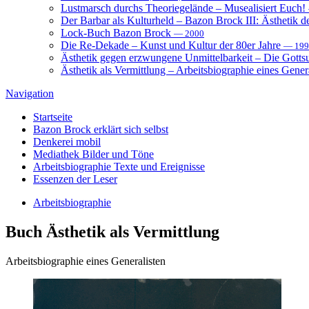
Lustmarsch durchs Theoriegelände – Musealisiert Euch!
Der Barbar als Kulturheld – Bazon Brock III: Ästhetik d
Lock-Buch Bazon Brock
— 2000
Die Re-Dekade – Kunst und Kultur der 80er Jahre
— 199
Ästhetik gegen erzwungene Unmittelbarkeit – Die Gott
Ästhetik als Vermittlung – Arbeitsbiographie eines Gener
Navigation
Startseite
Bazon Brock
erklärt sich selbst
Denkerei
mobil
Mediathek
Bilder und Töne
Arbeitsbiographie
Texte und Ereignisse
Essenzen
der Leser
Arbeitsbiographie
Buch
Ästhetik als Vermittlung
Arbeitsbiographie eines Generalisten