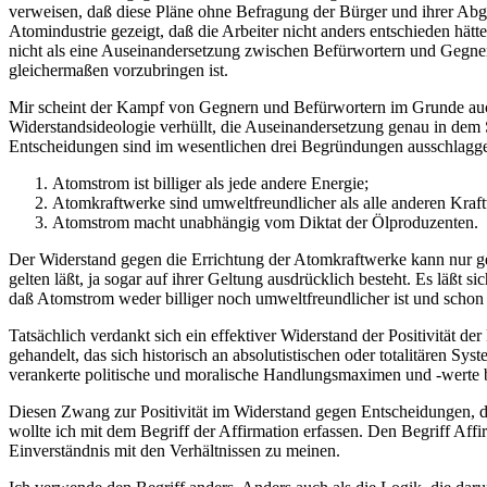
verweisen, daß diese Pläne ohne Befragung der Bürger und ihrer Ab
Atomindustrie gezeigt, daß die Arbeiter nicht anders entschieden hät
nicht als eine Auseinandersetzung zwischen Befürwortern und Gegner
gleichermaßen vorzubringen ist.
Mir scheint der Kampf von Gegnern und Befürwortern im Grunde auch 
Widerstandsideologie verhüllt, die Auseinandersetzung genau in dem S
Entscheidungen sind im wesentlichen drei Begründungen ausschlagg
Atomstrom ist billiger als jede andere Energie;
Atomkraftwerke sind umweltfreundlicher als alle anderen Kraf
Atomstrom macht unabhängig vom Diktat der Ölproduzenten.
Der Widerstand gegen die Errichtung der Atomkraftwerke kann nur 
gelten läßt, ja sogar auf ihrer Geltung ausdrücklich besteht. Es läßt
daß Atomstrom weder billiger noch umweltfreundlicher ist und schon
Tatsächlich verdankt sich ein effektiver Widerstand der Positivität
gehandelt, das sich historisch an absolutistischen oder totalitären 
verankerte politische und moralische Handlungsmaximen und -werte 
Diesen Zwang zur Positivität im Widerstand gegen Entscheidungen, d
wollte ich mit dem Begriff der Affirmation erfassen. Den Begriff Affir
Einverständnis mit den Verhältnissen zu meinen.