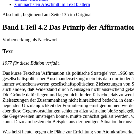
zum nächsten Abschnitt im Text blättern
Abschnitt, beginnend auf Seite 135 im Original
Band I.Teil 4.2
Das Prinzip der Affirmatio
Vorbemerkung als Nachwort
Text
1977 für diese Edition verfaßt.
Das kurze Textchen 'Affirmation als politische Strategie' von 1966 
gesellschaftspolitischer Auseinandersetzung mein bis dato nur in der ä
immer wünschenswerten gesellschaftspolitischen Zielsetzungen von St
auch andere, daß Widerstand durch Neinsagen nicht ausreichend geken
Die Gründe dafür liegen und lagen nicht in der Tatsache, daß zu weni
Zielsetzungen der Zusammenhang nicht hinreichend bedacht, in dem d
liegenden Unzulänglichkeit der Formulierung ernst genommen werde
aber diese Gegenvorstellungen schienen allzu sehr eine bloße spieg
die Gegenwelten umsteigen könne, mußte zunächst geklärt werden, wi
kann. Dazu am besten ein Beispiel aus der heutigen Situation heraus:
Was heißt heute, gegen die Pläne zur Errichtung von Atomkraftwerken