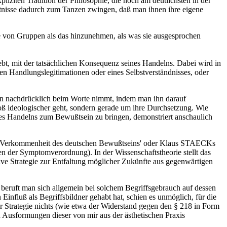
liziten Tradition der Philosophie, die noch am deutlichsten in der
tnisse dadurch zum Tanzen zwingen, daß man ihnen ihre eigene
die von Gruppen als das hinzunehmen, als was sie ausgesprochen
ebt, mit der tatsächlichen Konsequenz seines Handelns. Dabei wird in
hen Handlungslegitimationen oder eines Selbstverständnisses, oder
n nachdrücklich beim Worte nimmt, indem man ihn darauf
loß ideologischer geht, sondern gerade um ihre Durchsetzung. Wie
s Handelns zum Bewußtsein zu bringen, demonstriert anschaulich
n zur Verkommenheit des deutschen Bewußtseins' oder Klaus STAECKs
 der Symptomverordnung). In der Wissenschaftstheorie stellt das
ve Strategie zur Entfaltung möglicher Zukünfte aus gegenwärtigen
eruft man sich allgemein bei solchem Begriffsgebrauch auf dessen
influß als Begriffsbildner gehabt hat, schien es unmöglich, für die
er Strategie nichts (wie etwa der Widerstand gegen den § 218 in Form
en Ausformungen dieser von mir aus der ästhetischen Praxis