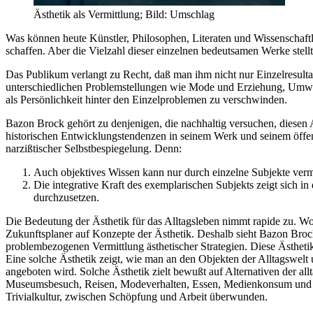
Ästhetik als Vermittlung; Bild: Umschlag
Was können heute Künstler, Philosophen, Literaten und Wissenschaftl
schaffen. Aber die Vielzahl dieser einzelnen bedeutsamen Werke stell
Das Publikum verlangt zu Recht, daß man ihm nicht nur Einzelresultat
unterschiedlichen Problemstellungen wie Mode und Erziehung, Umwel
als Persönlichkeit hinter den Einzelproblemen zu verschwinden.
Bazon Brock gehört zu denjenigen, die nachhaltig versuchen, diesen A
historischen Entwicklungstendenzen in seinem Werk und seinem öffent
narzißtischer Selbstbespiegelung. Denn:
Auch objektives Wissen kann nur durch einzelne Subjekte vermi
Die integrative Kraft des exemplarischen Subjekts zeigt sich
durchzusetzen.
Die Bedeutung der Ästhetik für das Alltagsleben nimmt rapide zu. Wo 
Zukunftsplaner auf Konzepte der Ästhetik. Deshalb sieht Bazon Brock
problembezogenen Vermittlung ästhetischer Strategien. Diese Ästhetik
Eine solche Ästhetik zeigt, wie man an den Objekten der Alltagswelt 
angeboten wird. Solche Ästhetik zielt bewußt auf Alternativen der a
Museumsbesuch, Reisen, Modeverhalten, Essen, Medienkonsum und Bi
Trivialkultur, zwischen Schöpfung und Arbeit überwunden.