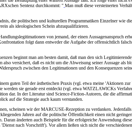
ter die Behauptung einer wahren Aussage faßt. Ich folge einer nicht exp
MARXschen Sentenz durchkommt: "
Man muß diese versteinerten Verhäl
ändnis, die politischen und kulturellen Programmatiken Einzelner wie 
rein als ideologischen Schein abzuqualifizieren.
die Handlungslegitimationen von jemand, der einen Aussagenanspruch erh
onfrontation folgt dann entweder die Aufgabe der offensichtlich falsc
enzen beginnt man am besten damit, daß man den sich Legitimierende
m also versichert, daß es nicht um die Abweisung seiner Aussage als b
iderspruch zwischen den Legitimationen und den Konsequenzen seine
n einem guten Teil der ästhetischen Praxis (vgl. etwa meine 'Aktione
ie werden sie gerade erst entdeckt (vgl. etwa WATZLAWlCKs Verfahren
ar. In der Literatur sind Science-Fiction-Autoren, die die affirmati
ick auf die Strategie auch kaum verstanden.
chnen, scheinen wir der MARCUSE-Rezeption zu verdanken. Jedenfalls b
enden Jahren auf die politische Öffentlichkeit einen nicht geringen E
en. Daran änderten auch Beispiele für die erfolgreiche Anwendung dies
'Dienst nach Vorschrift'). Vor allem ließen sich nicht die verschieden