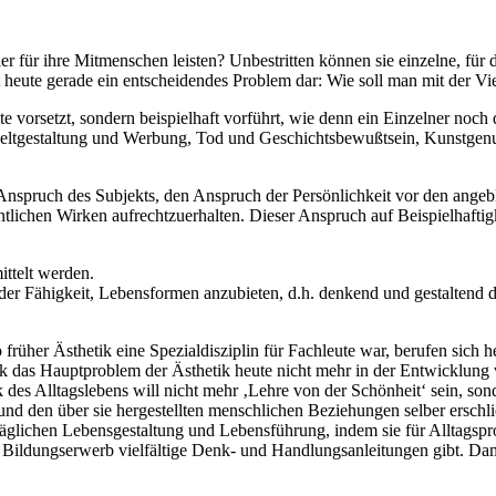
er für ihre Mitmenschen leisten? Unbestritten können sie einzelne, f
t heute gerade ein entscheidendes Problem dar: Wie soll man mit der Vi
e vorsetzt, sondern beispielhaft vorführt, wie denn ein Einzelner noc
tgestaltung und Werbung, Tod und Geschichtsbewußtsein, Kunstgenuß 
nspruch des Subjekts, den Anspruch der Persönlichkeit vor den angebli
lichen Wirken aufrechtzuerhalten. Dieser Anspruch auf Beispielhaftigk
ttelt werden.
 in der Fähigkeit, Lebensformen anzubieten, d.h. denkend und gestalte
früher Ästhetik eine Spezialdisziplin für Fachleute war, berufen sich h
 das Hauptproblem der Ästhetik heute nicht mehr in der Entwicklung v
 des Alltagslebens will nicht mehr ‚Lehre von der Schönheit‘ sein, son
und den über sie hergestellten menschlichen Beziehungen selber erschl
lltäglichen Lebensgestaltung und Lebensführung, indem sie für Alltags
ldungserwerb vielfältige Denk- und Handlungsanleitungen gibt. Dami