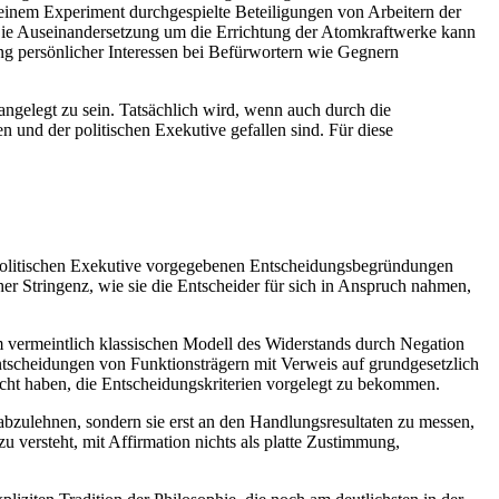
einem Experiment durchgespielte Beteiligungen von Arbeitern der
s. Die Auseinandersetzung um die Errichtung der Atomkraftwerke kann
ng persönlicher Interessen bei Befürwortern wie Gegnern
gelegt zu sein. Tatsächlich wird, wenn auch durch die
 und der politischen Exekutive gefallen sind. Für diese
 politischen Exekutive vorgegebenen Entscheidungsbegründungen
cher Stringenz, wie sie die Entscheider für sich in Anspruch nahmen,
m vermeintlich klassischen Modell des Widerstands durch Negation
Entscheidungen von Funktionsträgern mit Verweis auf grundgesetzlich
ht haben, die Entscheidungskriterien vorgelegt zu bekommen.
bzulehnen, sondern sie erst an den Handlungsresultaten zu messen,
zu versteht, mit Affirmation nichts als platte Zustimmung,