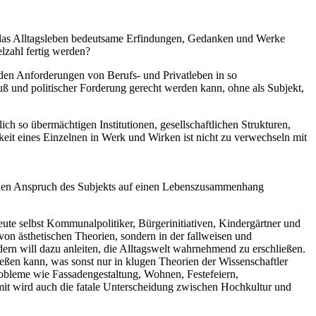
ür das Alltagsleben bedeutsame Erfindungen, Gedanken und Werke
elzahl fertig werden?
h den Anforderungen von Berufs- und Privatleben in so
und politischer Forderung gerecht werden kann, ohne als Subjekt,
ch so übermächtigen Institutionen, gesellschaftlichen Strukturen,
eit eines Einzelnen in Werk und Wirken ist nicht zu verwechseln mit
nd den Anspruch des Subjekts auf einen Lebenszusammenhang
eute selbst Kommunalpolitiker, Bürgerinitiativen, Kindergärtner und
on ästhetischen Theorien, sondern in der fallweisen und
dern will dazu anleiten, die Alltagswelt wahrnehmend zu erschließen.
ießen kann, was sonst nur in klugen Theorien der Wissenschaftler
probleme wie Fassadengestaltung, Wohnen, Festefeiern,
t wird auch die fatale Unterscheidung zwischen Hochkultur und