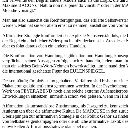
Ich verwende den Begriff anders. Anders auch als die Logik, die darun
Maxime BACONs "Natura non nisi parendo vincitur" oder in der 
Melodie vorsingt."
Man hat also zunächst die Rechtfertigungen, das erklärte Selbstverst
werden. Man hat sie vor allem ernst zu nehmen, anstatt sie von vornhe
Affirmative Strategie konfrontiert das explizite Selbstverständnis, 
der Regel ein erheblicher Widerspruch aufzudecken sein. Aus dieser K
aber es folgt daraus eben ein anderes Handeln.
Die Konfrontation von Handlungslegitimation und Handlungskonsequ
verpflichtet, seinen Aussagen zufolge auch zu handeln, indem man ih
man ein solches Beim-Wort-Nehmen bewerkstelligt, um jemand den W
die international geschätzte Figur des EULENSPIEGEL.
Dessen häufig für bloßen Jux gehaltene Verfahren sind bisher nur i
Plakatierungsaktionen) ernst genommen worden. In der Psychotherap
Werk von FEYERABEND noch eine solche extreme Außenseiterposition d
Entwicklungen einsetzen, immerhin schon viel gelesen, wenn im Hinbl
Affirmation als umstandslose Zustimmung, als Jasagerei zu kennzei
Äußerungen über die affirmative Kultur. Da MARCUSE in den zurücklieg
Überlegungen zur affirmativen Strategie in der Politik Gehör zu find
von Selbstanzeigenkampagnen oder die übliche affirmative Taktik des 
entwickelten Affirmationsstrategie plausibel machen: