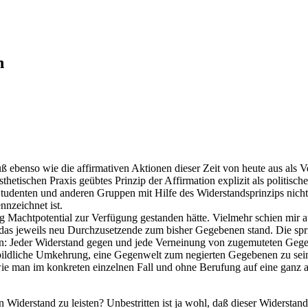
n
muß ebenso wie die affirmativen Aktionen dieser Zeit von heute aus als
sthetischen Praxis geübtes Prinzip der Affirmation explizit als politisc
udenten und anderen Gruppen mit Hilfe des Widerstandsprinzips nicht w
nzeichnet ist.
g Machtpotential zur Verfügung gestanden hätte. Vielmehr schien mir a
as jeweils neu Durchzusetzende zum bisher Gegebenen stand. Die spric
n: Jeder Widerstand gegen und jede Verneinung von zugemuteten Gegeb
elbildliche Umkehrung, eine Gegenwelt zum negierten Gegebenen zu sei
e man im konkreten einzelnen Fall und ohne Berufung auf eine ganz a
 Widerstand zu leisten? Unbestritten ist ja wohl, daß dieser Widerstan