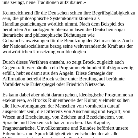
uns zwingt, neue Traditionen aufzubauen.«
Kennzeichnend für die Deutschen schien ihre Begriffsgläubigkeit zu
sein, die philosophische Systemkonstruktionen als
Handlungsanleitungen wörtlich nimmt. Nach dem Beispiel des
berühmten Archäologen Schliemann lasen die Deutschen sogar
literarische und philosophische Dichtungen wie
Gebrauchsanweisungen für die Benutzung der Zeitmaschine. Auch
der Nationalsozialismus bezog seine weltverändernde Kraft aus der
wortwörtlichen Umsetzung von Ideologien.
Durch dieses Verfahren entsteht, so zeigt Brock, zugleich auch
Gegenkraft; wer nämlich ein Programm einhundertfünfzigprozentig
erfüllt, hebt es damit aus den Angeln. Diese Strategie der
Affirmation betreibt Brock selber unter Berufung auf berühmte
Vorbilder wie Eulenspiegel oder Friedrich Nietzsche.
Es kann dabei aber nicht darum gehen, ideologische Programme zu
exekutieren, so Brocks Ruinentheorie der Kultur, vielmehr sollten
alle Hervorbringungen der Menschen von vornherein darauf
ausgerichtet sein, die Differenz von Anschauung und Begriff, von
Wesen und Erscheinung, von Zeichen und Bezeichnetem, von
Sprache und Denken sichtbar zu machen. Das Kaputte,
Fragmentarische, Unvollkommene und Ruinöse befördert unsere
Erkenntnis- und Sprachfähigkeit viel entscheidender als alle