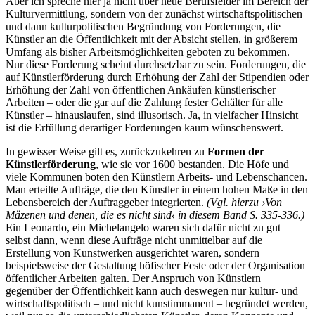
Aber ich spreche hier ja nicht über neue Berufsfelder im Bereich der
Kulturvermittlung, sondern von der zunächst wirtschaftspolitischen
und dann kulturpolitischen Begründung von Forderungen, die
Künstler an die Öffentlichkeit mit der Absicht stellen, in größerem
Umfang als bisher Arbeitsmöglichkeiten geboten zu bekommen.
Nur diese Forderung scheint durchsetzbar zu sein. Forderungen, die
auf Künstlerförderung durch Erhöhung der Zahl der Stipendien oder
Erhöhung der Zahl von öffentlichen Ankäufen künstlerischer
Arbeiten – oder die gar auf die Zahlung fester Gehälter für alle
Künstler – hinauslaufen, sind illusorisch. Ja, in vielfacher Hinsicht
ist die Erfüllung derartiger Forderungen kaum wünschenswert.
In gewisser Weise gilt es, zurückzukehren zu
Formen der
Künstlerförderung
, wie sie vor 1600 bestanden. Die Höfe und
viele Kommunen boten den Künstlern Arbeits- und Lebenschancen.
Man erteilte Aufträge, die den Künstler in einem hohen Maße in den
Lebensbereich der Auftraggeber integrierten.
(Vgl. hierzu ›Von
Mäzenen und denen, die es nicht sind‹ in diesem Band S. 335-336.)
Ein Leonardo, ein Michelangelo waren sich dafür nicht zu gut –
selbst dann, wenn diese Aufträge nicht unmittelbar auf die
Erstellung von Kunstwerken ausgerichtet waren, sondern
beispielsweise der Gestaltung höfischer Feste oder der Organisation
öffentlicher Arbeiten galten. Der Anspruch von Künstlern
gegenüber der Öffentlichkeit kann auch deswegen nur kultur- und
wirtschaftspolitisch – und nicht kunstimmanent – begründet werden,