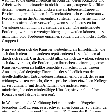
weil nur so die unterschiedlichsten Künstler, deren Konzepte und
Arbeitsweisen miteinander in rückhaltlos ausgetragene Konflikte
geraten, wenigstens augenblicksweise als Interessengruppe in
Erscheinung treten können. In Demokratien steht es jedermann zu,
Forderungen an die Allgemeinheit zu stellen. Stellt er sie nicht, so
kann er es niemandem vorwerfen, wenn seine Interessen im
Verteilungskampf nicht repräsentiert werden. Die angemeldete
Forderung wird umso weniger übergangen werden können, als sie
nicht mehr bloß Forderung einzelner, sondern die möglichst großer
Gruppen ist.
Nun verstehen sich die Künstler weitgehend als Einzelgänger, die
sich durch niemanden anderen repräsentieren lassen können als
durch sich selbst. Um dabei nicht allzu kläglich zu wirken, sehen sie
sich dazu verleitet, die Forderungen ihrer ebenso einzelgängerischen
Künstlerkollegen als haltlos zunichte zu machen in der irrigen
Annahme, daß derjenige Einzelkünstler schließlich von den
gesellschaftlichen Entscheidungsinstanzen erhört wird, der es am
wirkungsvollsten versteht, die Ansprüche seiner einzelnen Kollegen
zu zertrümmern (mit dem Argument, die anderen seien
minderbegabte oder minderfähige Künstler; sie verträten falsche
Konzepte und falsche Interessen).
In Wien scheint die Verführung bei einem solchen Vorgehen
besonders groß zu sein; es ist schwer, einen Künstler zu treffen, der
nicht sofort und umstandslos alle seine Kollegen der Reihe nach