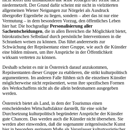
niedermetzelt. Der Grund dafür scheint mir nicht in vielzitierten
allgemeinen Wiener Neigungen zur Nörgelei als Ausdruck
übergroßer Eigenliebe zu liegen, sondern – aber das ist nur eine
Vermutung – in dem besonderen Vorzug, den öffentliches Leben
hier hat: Die hochgradige
Personalisierung aller
Sachentscheidungen
, die in allen Bereichen die Möglichkeit bietet,
bürokratischen Selbstlauf durch persönliche Interventionen in die
Schranken weisen zu können. Das führt andererseits zur
Schwächung der Repräsentanz einer Gruppe, wie auch die Künstler
eine bilden müssen, um ihre Ansprüche in der Öffentlichkeit
wirksam vertreten zu können.
Deshalb scheint es mir in Österreich darauf anzukommen,
Repräsentanten dieser Gruppe zu etablieren, die strikt kulturpolitisch
argumentieren. Im anderen Falle fühlten sich die einzelnen Künstler
möglicherweise nicht repräsentiert, wenn ihre spezifischen Formen
des Werkschaffens nicht als die allein bedeutsamen ausgegeben
werden.
Österreich bietet als Land, in dem der Tourismus einen
entscheidenden Wirtschaftsfaktor darstellt, für eine solche
Durchsetzung kulturpolitisch begründeter Ansprüche der Künstler
gute Chancen. Das werden auch die Künstler nicht übersehen. Sie
werden aber einwenden, daß die sogenannte zeitgenössische Kunst
hier in besonders geringem Maße als Veranlasser kulturtouristischer