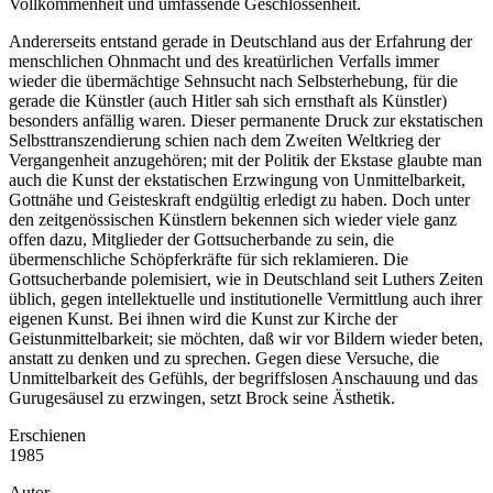
Vollkommenheit und umfassende Geschlossenheit.
Andererseits entstand gerade in Deutschland aus der Erfahrung der
menschlichen Ohnmacht und des kreatürlichen Verfalls immer
wieder die übermächtige Sehnsucht nach Selbsterhebung, für die
gerade die Künstler (auch Hitler sah sich ernsthaft als Künstler)
besonders anfällig waren. Dieser permanente Druck zur ekstatischen
Selbsttranszendierung schien nach dem Zweiten Weltkrieg der
Vergangenheit anzugehören; mit der Politik der Ekstase glaubte man
auch die Kunst der ekstatischen Erzwingung von Unmittelbarkeit,
Gottnähe und Geisteskraft endgültig erledigt zu haben. Doch unter
den zeitgenössischen Künstlern bekennen sich wieder viele ganz
offen dazu, Mitglieder der Gottsucherbande zu sein, die
übermenschliche Schöpferkräfte für sich reklamieren. Die
Gottsucherbande polemisiert, wie in Deutschland seit Luthers Zeiten
üblich, gegen intellektuelle und institutionelle Vermittlung auch ihrer
eigenen Kunst. Bei ihnen wird die Kunst zur Kirche der
Geistunmittelbarkeit; sie möchten, daß wir vor Bildern wieder beten,
anstatt zu denken und zu sprechen. Gegen diese Versuche, die
Unmittelbarkeit des Gefühls, der begriffslosen Anschauung und das
Gurugesäusel zu erzwingen, setzt Brock seine Ästhetik.
Erschienen
1985
Autor