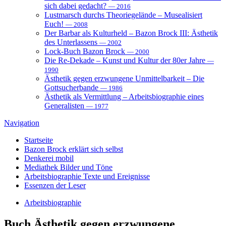
sich dabei gedacht?
— 2016
Lustmarsch durchs Theoriegelände – Musealisiert
Euch!
— 2008
Der Barbar als Kulturheld – Bazon Brock III: Ästhetik
des Unterlassens
— 2002
Lock-Buch Bazon Brock
— 2000
Die Re-Dekade – Kunst und Kultur der 80er Jahre
—
1990
Ästhetik gegen erzwungene Unmittelbarkeit – Die
Gottsucherbande
— 1986
Ästhetik als Vermittlung – Arbeitsbiographie eines
Generalisten
— 1977
Navigation
Startseite
Bazon Brock
erklärt sich selbst
Denkerei
mobil
Mediathek
Bilder und Töne
Arbeitsbiographie
Texte und Ereignisse
Essenzen
der Leser
Arbeitsbiographie
Buch
Ästhetik gegen erzwungene