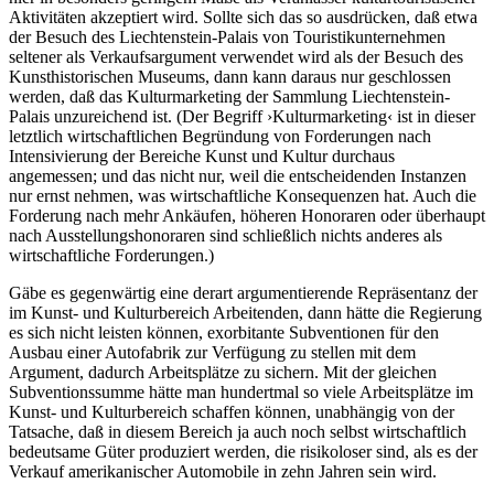
Aktivitäten akzeptiert wird. Sollte sich das so ausdrücken, daß etwa
der Besuch des Liechtenstein-Palais von Touristikunternehmen
seltener als Verkaufsargument verwendet wird als der Besuch des
Kunsthistorischen Museums, dann kann daraus nur geschlossen
werden, daß das Kulturmarketing der Sammlung Liechtenstein-
Palais unzureichend ist. (Der Begriff ›Kulturmarketing‹ ist in dieser
letztlich wirtschaftlichen Begründung von Forderungen nach
Intensivierung der Bereiche Kunst und Kultur durchaus
angemessen; und das nicht nur, weil die entscheidenden Instanzen
nur ernst nehmen, was wirtschaftliche Konsequenzen hat. Auch die
Forderung nach mehr Ankäufen, höheren Honoraren oder überhaupt
nach Ausstellungshonoraren sind schließlich nichts anderes als
wirtschaftliche Forderungen.)
Gäbe es gegenwärtig eine derart argumentierende Repräsentanz der
im Kunst- und Kulturbereich Arbeitenden, dann hätte die Regierung
es sich nicht leisten können, exorbitante Subventionen für den
Ausbau einer Autofabrik zur Verfügung zu stellen mit dem
Argument, dadurch Arbeitsplätze zu sichern. Mit der gleichen
Subventionssumme hätte man hundertmal so viele Arbeitsplätze im
Kunst- und Kulturbereich schaffen können, unabhängig von der
Tatsache, daß in diesem Bereich ja auch noch selbst wirtschaftlich
bedeutsame Güter produziert werden, die risikoloser sind, als es der
Verkauf amerikanischer Automobile in zehn Jahren sein wird.