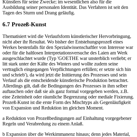
Künstlers für seine Zwecke; im wesentlichen also für die
Ausbildung seiner personalen Identität. Das Verfahren ist seit den
Tagen des Sturm und Drang geläufig.
6.7 Prozeß-Kunst
Thematisiert wird die Verlaufsform künstlerischer Hervorbringung,
nicht aber ihr Resultat. Wo bisher der Entstehungsprozeß eines
Werkes bestenfalls für den Spezialwissenschaftler von Interesse war
oder für die haltlosen Interpretationsversuche des Laien am Werk
ausgeschlachtet wurde (Typ 'GOETHE war unsterblich verliebt; er
litt stark unter der Kälte des Winters und wollte zudem seine
vertraglich eingegangen Verpflichtungen erfüllen; er setzte sich hin
und schrieb'), da wird jetzt die Initiierung des Prozesses und sein
Verlauf als die entscheidende künstlerische Produktion betrachtet.
Allerdings gilt, daß die Bedingungen des Prozesses in ihm selber
auftauchen oder daß sie als ganz formal vorgegeben werden, z.B.
eine Zeiteinheit oder räumliche Begrenzung oder mediale Fixierung.
Prozeß-Kunst ist die erste Form des Mischtyps als Gegenläufigkeit
von Expansion und Reduktion im gleichen Moment.
a Reduktion von Prozeßbedingungen auf Einhaltung vorgegebener
Regeln und Verabredung zu einem Anlaß.
b Expansion über die Werkimmanenz hinaus; denn jedes Material,