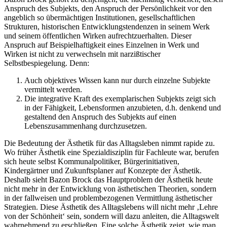
Anspruch des Subjekts, den Anspruch der Persönlichkeit vor den
angeblich so übermächtigen Institutionen, gesellschaftlichen
Strukturen, historischen Entwicklungstendenzen in seinem Werk
und seinem öffentlichen Wirken aufrechtzuerhalten. Dieser
Anspruch auf Beispielhaftigkeit eines Einzelnen in Werk und
Wirken ist nicht zu verwechseln mit narzißtischer
Selbstbespiegelung. Denn:
Auch objektives Wissen kann nur durch einzelne Subjekte
vermittelt werden.
Die integrative Kraft des exemplarischen Subjekts zeigt sich
in der Fähigkeit, Lebensformen anzubieten, d.h. denkend und
gestaltend den Anspruch des Subjekts auf einen
Lebenszusammenhang durchzusetzen.
Die Bedeutung der Ästhetik für das Alltagsleben nimmt rapide zu.
Wo früher Ästhetik eine Spezialdisziplin für Fachleute war, berufen
sich heute selbst Kommunalpolitiker, Bürgerinitiativen,
Kindergärtner und Zukunftsplaner auf Konzepte der Ästhetik.
Deshalb sieht Bazon Brock das Hauptproblem der Ästhetik heute
nicht mehr in der Entwicklung von ästhetischen Theorien, sondern
in der fallweisen und problembezogenen Vermittlung ästhetischer
Strategien. Diese Ästhetik des Alltagslebens will nicht mehr ‚Lehre
von der Schönheit‘ sein, sondern will dazu anleiten, die Alltagswelt
wahrnehmend zu erschließen. Eine solche Ästhetik zeigt, wie man