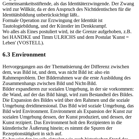
Gemeinsamkeitsstiftende, als das Identitäterzwingende. Der Zwang
wird zur Willkür, da er den Anspruch des Nichtidentischen für die
Identitätsbildung unberücksichtigt läßt..
Formale Operation zur Erzwingung der Identität ist
Tautologiebildung, und der Künstler im Denkkrampf.
Wo alles als Eines postuliert wird, ist die Grenze aufgehoben, z.B.
bei HANDKE und Timm ULRICHS und dem Postulat 'Kunst =
Leben' (VOSTELL).
6.3 Environment
Hervorgegangen aus der Thematisierung der Differenz zwischen
dem, was Bild ist, und dem, was nicht Bild ist: also ein
Rahmenproblem. Der Bilderrahmen war die erste Ausbildung des
Zusammenhangs zwischen Bild und Nicht-Bild.
Bilder expandieren zur sozialen Umgebung, in der sie vorkommen:
die Wand, auf der das Bild hängt, wird zum Bestandteil des Bildes.
Die Expansion des Bildes wird über den Rahmen und die soziale
Umgebung dreidimensional. Das Bild wird soziale Umgebung, das
Bild wird Environment. Environment als Expansion der Kunst zur
sozialen Umgebung dessen, der Kunst produziert, und dessen, der
Kunst rezipiert. Das Environment holt den Rezipienten in die
künstlerische Äußerung hinein; es nimmt die Spuren der
Rezeptionstätigkeit in sich auf.