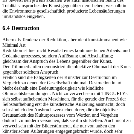
Es beweist den jeweils aktualen wie auch historischen Stand des
Totalitätsanspruches der Kunst gegenüber dem Leben; weshalb in
die Environments gesellschaftlich produzierte Lebensäußerungen
umstandslos eingehen.
6.4 Destruction
Abermals Tendenz der Reduktion, aber nicht kunst-immanent wie
Minimal Art.
Reduktion ist hier nicht Resultat eines kontinuierlichen Arbeits- und
Gedankenprozesses, sondern Auflösung und Abschaffung;
gleichsam der Anspruch des Lebens gegenüber der Kunst.
Der Trümmerhaufen demonstriert die objektive Ohnmacht der Kunst
gegenüber solchem Anspruch.
Freilich sind die Fähigkeiten der Künstler zur Destruction im
Vergleich zu denen der Gesellschaft minimal. Destruction in art
bleibt deshalb eine Bedeutungslosigkeit wie kindliche
Ohnmachtsbekundungen. Nicht zu verwechseln mit TINGUELYs
sich selbst aufhebenden Maschinen, für die gerade der Prozeß der
Selbstaufhebung erst die künstlerische Äußerung ausmacht; doch
sehr ähnlich den Ausbruchsversuchen derer, die die objektive
Grausamkeit des Kulturprozesses vom Werden und Vergehen
dadurch zu mildern versuchen, daß sie ihn stillstelIen. Auch nicht zu
verwechseln mit der Bilderstürmerei, die nur von außen den
künstlerischen Äußerungen entgegengebracht wurde, doch sehr