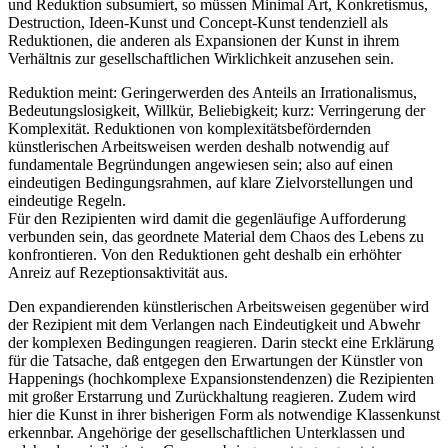
und Reduktion subsumiert, so müssen Minimal Art, Konkretismus,
Destruction, Ideen-Kunst und Concept-Kunst tendenziell als
Reduktionen, die anderen als Expansionen der Kunst in ihrem
Verhältnis zur gesellschaftlichen Wirklichkeit anzusehen sein.
Reduktion meint: Geringerwerden des Anteils an Irrationalismus,
Bedeutungslosigkeit, Willkür, Beliebigkeit; kurz: Verringerung der
Komplexität. Reduktionen von komplexitätsbefördernden
künstlerischen Arbeitsweisen werden deshalb notwendig auf
fundamentale Begründungen angewiesen sein; also auf einen
eindeutigen Bedingungsrahmen, auf klare Zielvorstellungen und
eindeutige Regeln.
Für den Rezipienten wird damit die gegenläufige Aufforderung
verbunden sein, das geordnete Material dem Chaos des Lebens zu
konfrontieren. Von den Reduktionen geht deshalb ein erhöhter
Anreiz auf Rezeptionsaktivität aus.
Den expandierenden künstlerischen Arbeitsweisen gegenüber wird
der Rezipient mit dem Verlangen nach Eindeutigkeit und Abwehr
der komplexen Bedingungen reagieren. Darin steckt eine Erklärung
für die Tatsache, daß entgegen den Erwartungen der Künstler von
Happenings (hochkomplexe Expansionstendenzen) die Rezipienten
mit großer Erstarrung und Zurückhaltung reagieren. Zudem wird
hier die Kunst in ihrer bisherigen Form als notwendige Klassenkunst
erkennbar. Angehörige der gesellschaftlichen Unterklassen und