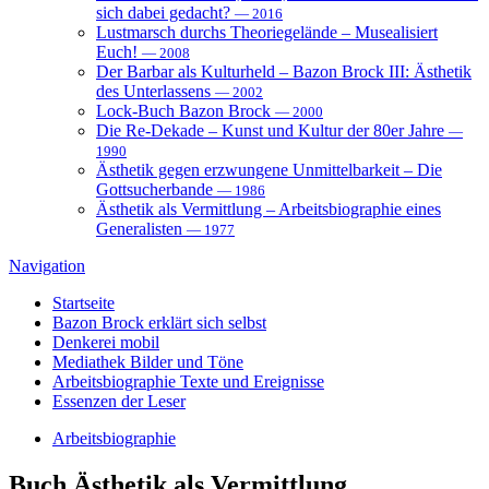
sich dabei gedacht?
— 2016
Lustmarsch durchs Theoriegelände – Musealisiert
Euch!
— 2008
Der Barbar als Kulturheld – Bazon Brock III: Ästhetik
des Unterlassens
— 2002
Lock-Buch Bazon Brock
— 2000
Die Re-Dekade – Kunst und Kultur der 80er Jahre
—
1990
Ästhetik gegen erzwungene Unmittelbarkeit – Die
Gottsucherbande
— 1986
Ästhetik als Vermittlung – Arbeitsbiographie eines
Generalisten
— 1977
Navigation
Startseite
Bazon Brock
erklärt sich selbst
Denkerei
mobil
Mediathek
Bilder und Töne
Arbeitsbiographie
Texte und Ereignisse
Essenzen
der Leser
Arbeitsbiographie
Buch
Ästhetik als Vermittlung