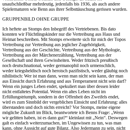
unaufschließbar mehrdeutig, jedenfalls bis 1936, als auch andere
Spielernaturen wie Benn aus ihrer Selbsttäuschung gerissen wurden.
GRUPPENBILD OHNE GRUPPE
Ich heftete an Stomps den Inbegriff des Vertriebenen. Bis dato
konnten wir Flüchtlingskinder nur die Vertreibung aus Haus und
Heimat beschreiben. Mit Stomps erweiterte sich für mich der Topos
Vertreibung zur Vertreibung aus jeglicher Zugehörigkeit,
Vertreibung aus der Geschichte, Vertreibung aus der Mythologie,
Vertreibung aus der Märchenerzählung, Vertreibung aus der
Gesellschaft und ihren Gewissheiten. Weder fritzisch preußisch
noch deutschnational, weder germanophil noch urmenschlich,
weder kriegsheldisch noch heroisch pazifistisch, weder gläubig noch
nihilistisch: Wer ist man dann, wenn man nicht sein kann, der man
aus Einsicht durch Erfahrung und aus Temperament nicht sein darf?
Wenn ein junges Leben endet, spekuliert man über dessen leider
nicht entfaltetes Potential. Wenn ein altes Leben nicht im
Erfüllungstriumph, sondern in der Offenheit des Zweifels endet,
wird es zum Sinnbild der vergeblichen Einsicht und Erfahrung: alles
überstanden und doch nichts erreicht? Vor Stomps, meine eigene
mögliche Zukunft im Blick, beantwortete ich Benns Frage: „Wenn
wir gelitten haben, ist es dann gut?“ kleinlaut mit „Nein“. Deswegen
galt es einfach weiterzumachen, im Ungewissen zu tun, was man
kann, ohne Aussicht auf gute Bilanz. Also Jedermann zu sein, nicht