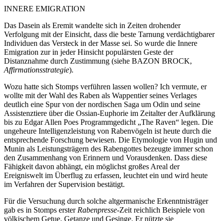
INNERE EMIGRATION
Das Dasein als Eremit wandelte sich in Zeiten drohender
Verfolgung mit der Einsicht, dass die beste Tarnung verdächtigbarer
Individuen das Versteck in der Masse sei. So wurde die Innere
Emigration zur in jeder Hinsicht populärsten Geste der
Distanznahme durch Zustimmung (siehe BAZON BROCK,
Affirmationsstrategie
).
Wozu hatte sich Stomps verführen lassen wollen? Ich vermute, er
wollte mit der Wahl des Raben als Wappentier seines Verlages
deutlich eine Spur von der nordischen Saga um Odin und seine
Assistenztiere über die Ossian-Euphorie im Zeitalter der Aufklärung
bis zu Edgar Allen Poes Programmgedicht „The Raven“ legen. Die
ungeheure Intelligenzleistung von Rabenvögeln ist heute durch die
entsprechende Forschung bewiesen. Die Etymologie von Hugin und
Munin als Leistungsträgern des Rabengottes bezeugte immer schon
den Zusammenhang von Erinnern und Vorausdenken. Dass diese
Fähigkeit davon abhängt, ein möglichst großes Areal der
Ereigniswelt im Überflug zu erfassen, leuchtet ein und wird heute
im Verfahren der Supervision bestätigt.
Für die Versuchung durch solche altgermanische Erkenntnisträger
gab es in Stomps erster
Rabenpresse
-Zeit reichlich Beispiele von
völkischem Getue, Getanze und Gesinge. Er nützte sie