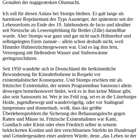
Gestalten der tragigrotesken Ohnmacht.
Ich soll für diesen Anlass bei Stomps bleiben. Er galt lange als
harmloser Repräsentant des Typs Aussteiger, der spätestens seit der
Lebensreform zu Ende des 19. Jahrhunderts de facto und idealiter
seit Nietzsche als Leseempfehlung für Bettler (Zille) darstellbar
wurde. Aber Stomps war ganz und gar nicht nach Hühnerhof und
selbstgelegten Eiern zumute – allein schon deshalb nicht, weil
Himmler Hühnerzüchtergewesen war. Und es lag ihm fern,
Versorgung mit fließendem Wasser und Stubenwärme
geringzuschätzen.
Seit 1950 wandelte sich in Deutschland die herkömmliche
Bewunderung für Künstlerboheme in Respekt vor
existentialistischer Konsequenz. Und Stomps erschien mir als
fritzischer Existentialist, der seinen Programmbau Sanssouci allein
deswegen bemerkenswert findet, weil es in ihm keine Mäuse gibt,
also sein Sanssouris ist. Wer je ins Feld zog, sei es in die Lüneburger
Heide, jugendbewegt und wandervögelig, oder vor Stalingrad
lumpennass und donnertaub, weiß, dass das größte
Überlebensproblem die Sicherung des Behausungslochs gegen
Ratten und Mäuse ist. Fritzische Existentialisten wie Katte,
Gundlach oder Kleist oder eben Friedrich selber in seinem
bekleckerten Kostüm und den verschlissenen Stiefeln im Hundenapf
sind Gründergestalten einer anderen Würde, denn „das Leben ist der