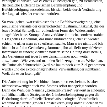
verlangte zu wissen, wo es etwas zu besorgen gab, zu tschintschen,
die zeitliche Differenz zwischen Befehlsempfang und
Befehlsbefolgung auszudehnen, bis sich beide durch Veränderung
der Lage als obsolet erweisen würden.
So vorzugehen, war risikoloser als die Befehlsverweigerung, eine
preußische Variante der österreichischen Zustimmungskunst, die der
brave Soldat Schwejk zur vollendeten Form des Widerstandes
ausgebildet hatte. Stomps‘ Aura verklärte ihn nicht, sondern strahlte
als taghelles Geheimnis, das umso undurchdringlicher zu werden
schien, je näher man es zu erfassen suchte. Man wäre nicht und ich
bin nicht auf den Gedanken gekommen, ihn als Selbstmystifizierer
interessant zu finden; vielmehr forderte seine Haltung dazu heraus,
das Geheimnis mit jeder Frage danach immer noch weiter
auszubauen: Wie verstand man den Schützengraben als Weltenbau,
die Ruine als Schutzschild (weil sie kaum noch zum Ziel genommen
wurde) und die explosionsgetriebene Verwandlung der sichtbaren
Welt, die es zu lesen galt?
Die Antwort mag im Nachhinein konstruiert erscheinen, ist aber
nichtsdestoweniger auch von Stomps selbst nahegelegt worden.
Denn die Wahl des Namens „Eremiten-Presse“ verweist ja eindeutig
auf frühchristliche Strategien der Glaubensbehauptung gegen die
Bedrohung durch offizielle Herrschaftsideologien. Vornehmlich
während der letzten großen Christenverfolgung unter Diocletian zu