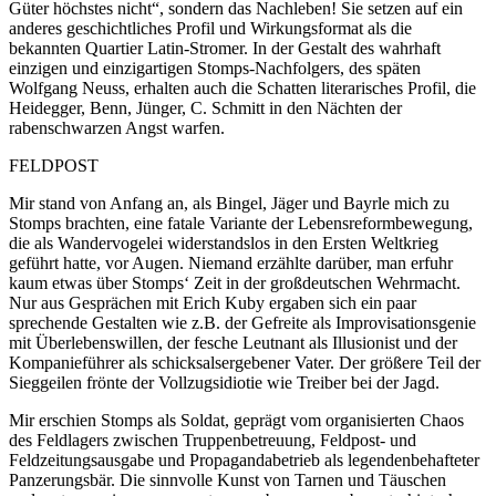
Güter höchstes nicht“, sondern das Nachleben! Sie setzen auf ein
anderes geschichtliches Profil und Wirkungsformat als die
bekannten Quartier Latin-Stromer. In der Gestalt des wahrhaft
einzigen und einzigartigen Stomps-Nachfolgers, des späten
Wolfgang Neuss, erhalten auch die Schatten literarisches Profil, die
Heidegger, Benn, Jünger, C. Schmitt in den Nächten der
rabenschwarzen Angst warfen.
FELDPOST
Mir stand von Anfang an, als Bingel, Jäger und Bayrle mich zu
Stomps brachten, eine fatale Variante der Lebensreformbewegung,
die als Wandervogelei widerstandslos in den Ersten Weltkrieg
geführt hatte, vor Augen. Niemand erzählte darüber, man erfuhr
kaum etwas über Stomps‘ Zeit in der großdeutschen Wehrmacht.
Nur aus Gesprächen mit Erich Kuby ergaben sich ein paar
sprechende Gestalten wie z.B. der Gefreite als Improvisationsgenie
mit Überlebenswillen, der fesche Leutnant als Illusionist und der
Kompanieführer als schicksalsergebener Vater. Der größere Teil der
Sieggeilen frönte der Vollzugsidiotie wie Treiber bei der Jagd.
Mir erschien Stomps als Soldat, geprägt vom organisierten Chaos
des Feldlagers zwischen Truppenbetreuung, Feldpost- und
Feldzeitungsausgabe und Propagandabetrieb als legendenbehafteter
Panzerungsbär. Die sinnvolle Kunst von Tarnen und Täuschen