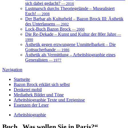
sich dabei gedacht?
— 2016
Lustmarsch durchs Theoriegelände – Musealisiert
Euch!
— 2008
Der Barbar als Kulturheld – Bazon Brock III: Ästhetik
des Unterlassens
— 2002
Lock-Buch Bazon Brock
— 2000
Die Re-Dekade – Kunst und Kultur der 80er Jahre
—
1990
Ästhetik gegen erzwungene Unmittelbarkeit – Die
Gottsucherbande
— 1986
Ästhetik als Vermittlung – Arbeitsbiographie eines
Generalisten
— 1977
Navigation
Startseite
Bazon Brock
erklärt sich selbst
Denkerei
mobil
Mediathek
Bilder und Töne
Arbeitsbiographie
Texte und Ereignisse
Essenzen
der Leser
Arbeitsbiographie
Buch
„Was wollen Sie in Paris?“