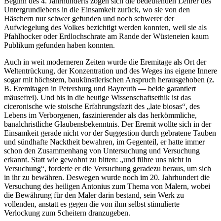
Beginn des 4. Jahrhunderts zogen sich die bedeutenden Lehrer des
Untergrundlebens in die Einsamkeit zurück, wo sie von den
Häschern nur schwer gefunden und noch schwerer der
Aufwiegelung des Volkes bezichtigt werden konnten, weil sie als
Pfahlhocker oder Erdlochschrate am Rande der Wüsteneien kaum
Publikum gefunden haben konnten.
Auch in weit moderneren Zeiten wurde die Eremitage als Ort der
Weltentrückung, der Konzentration und des Weges ins eigene Innere
sogar mit höchstem, baukünstlerischen Anspruch herausgehoben (z.
B. Eremitagen in Petersburg und Bayreuth — beide garantiert
mäusefrei). Und bis in die heutige Wissenschaftsethik ist das
ciceronische wie stoische Erfahrungsfazit des „late biosas“, des
Lebens im Verborgenen, faszinierender als das herkömmliche,
banalchristliche Glaubensbekenntnis. Der Eremit wollte sich in der
Einsamkeit gerade nicht vor der Suggestion durch gebratene Tauben
und sündhafte Nacktheit bewahren, im Gegenteil, er hatte immer
schon den Zusammenhang von Untersuchung und Versuchung
erkannt. Statt wie gewohnt zu bitten: „und führe uns nicht in
Versuchung“, forderte er die Versuchung geradezu heraus, um sich
in ihr zu bewähren. Deswegen wurde noch im 20. Jahrhundert die
Versuchung des heiligen Antonius zum Thema von Malern, wobei
die Bewährung für den Maler darin bestand, sein Werk zu
vollenden, anstatt es gegen die von ihm selbst stimulierte
Verlockung zum Scheitern dranzugeben.