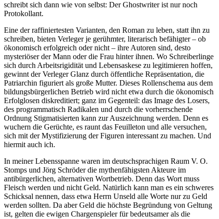
schreibt sich dann wie von selbst: Der Ghostwriter ist nur noch
Protokollant.
Eine der raffiniertesten Varianten, den Roman zu leben, statt ihn zu
schreiben, bieten Verleger je gerühmter, literarisch befähigter – ob
ökonomisch erfolgreich oder nicht – ihre Autoren sind, desto
mysteriöser der Mann oder die Frau hinter ihnen. Wo Schreiberlinge
sich durch Arbeitsrigidität und Lebensaskese zu legitimieren hoffen,
gewinnt der Verleger Glanz durch öffentliche Repräsentation, die
Patriarchin figuriert als große Mutter. Dieses Rollenschema aus dem
bildungsbürgerlichen Betrieb wird nicht etwa durch die ökonomisch
Erfolglosen diskreditiert; ganz im Gegenteil: das Image des Losers,
des programmatisch Radikalen und durch die vorherrschende
Ordnung Stigmatisierten kann zur Auszeichnung werden. Denn es
wuchern die Gerüchte, es raunt das Feuilleton und alle versuchen,
sich mit der Mystifizierung der Figuren interessant zu machen. Und
hiermit auch ich.
In meiner Lebensspanne waren im deutschsprachigen Raum V. O.
Stomps und Jörg Schröder die mythenfähigsten Akteure im
antibürgerlichen, alternativen Wortbetrieb. Denn das Wort muss
Fleisch werden und nicht Geld. Natürlich kann man es ein schweres
Schicksal nennen, dass etwa Herrn Unseld alle Worte nur zu Geld
werden sollten. Da aber Geld die höchste Begründung von Geltung
ist, gelten die ewigen Chargenspieler für bedeutsamer als die