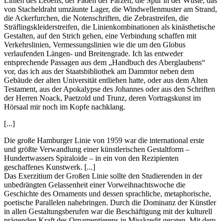
Linien des Lebens, der Faden der Parzen, die Spur in der Wüste, das
von Stacheldraht umzäunte Lager, die Windwellenmuster am Strand,
die Ackerfurchen, die Notenschriften, die Zebrastreifen, die
Sträflingskleiderstreifen, die Linienkombinationen als kinästhetische
Gestalten, auf den Strich gehen, eine Verbindung schaffen mit
Verkehrslinien, Vermessungslinien wie die um den Globus
verlaufenden Längen- und Breitengrade. Ich las entweder
entsprechende Passagen aus dem „Handbuch des Aberglaubens“
vor, das ich aus der Staatsbibliothek am Dammtor neben dem
Gebäude der alten Universität entliehen hatte, oder aus dem Alten
Testament, aus der Apokalypse des Johannes oder aus den Schriften
der Herren Noack, Paetzold und Trunz, deren Vortragskunst im
Hörsaal mir noch im Kopfe nachklang.
[...]
Die große Hamburger Linie von 1959 war die international erste
und größte Verwandlung einer künstlerischen Gestaltform –
Hundertwassers Spiraloide – in ein von den Rezipienten
geschaffenes Kunstwerk. [...]
Das Exerzitium der Großen Linie sollte den Studierenden in der
unbedrängten Gelassenheit einer Vorweihnachtswoche die
Geschichte des Ornaments und dessen sprachliche, metaphorische,
poetische Parallelen nahebringen. Durch die Dominanz der Künstler
in allen Gestaltungsberufen war die Beschäftigung mit der kulturell
prägenden Kraft des Ornamentierens in Misskredit geraten. Mit dem