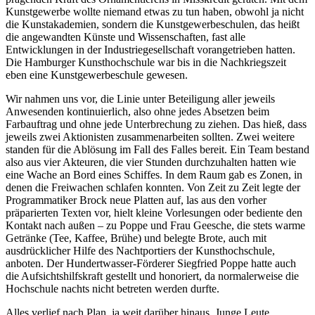
Kunstgewerbe wollte niemand etwas zu tun haben, obwohl ja nicht
die Kunstakademien, sondern die Kunstgewerbeschulen, das heißt
die angewandten Künste und Wissenschaften, fast alle
Entwicklungen in der Industriegesellschaft vorangetrieben hatten.
Die Hamburger Kunsthochschule war bis in die Nachkriegszeit
eben eine Kunstgewerbeschule gewesen.
Wir nahmen uns vor, die Linie unter Beteiligung aller jeweils
Anwesenden kontinuierlich, also ohne jedes Absetzen beim
Farbauftrag und ohne jede Unterbrechung zu ziehen. Das hieß, dass
jeweils zwei Aktionisten zusammenarbeiten sollten. Zwei weitere
standen für die Ablösung im Fall des Falles bereit. Ein Team bestand
also aus vier Akteuren, die vier Stunden durchzuhalten hatten wie
eine Wache an Bord eines Schiffes. In dem Raum gab es Zonen, in
denen die Freiwachen schlafen konnten. Von Zeit zu Zeit legte der
Programmatiker Brock neue Platten auf, las aus den vorher
präparierten Texten vor, hielt kleine Vorlesungen oder bediente den
Kontakt nach außen – zu Poppe und Frau Geesche, die stets warme
Getränke (Tee, Kaffee, Brühe) und belegte Brote, auch mit
ausdrücklicher Hilfe des Nachtportiers der Kunsthochschule,
anboten. Der Hundertwasser-Förderer Siegfried Poppe hatte auch
die Aufsichtshilfskraft gestellt und honoriert, da normalerweise die
Hochschule nachts nicht betreten werden durfte.
Alles verlief nach Plan, ja weit darüber hinaus. Junge Leute