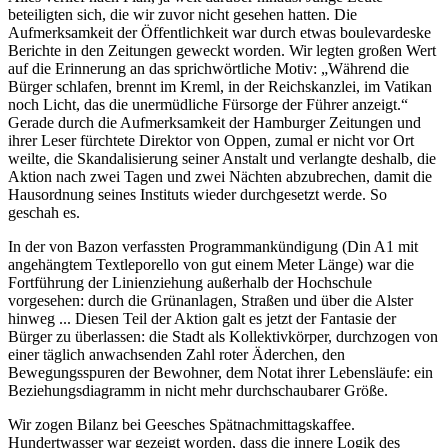
beteiligten sich, die wir zuvor nicht gesehen hatten. Die
Aufmerksamkeit der Öffentlichkeit war durch etwas boulevardeske
Berichte in den Zeitungen geweckt worden. Wir legten großen Wert
auf die Erinnerung an das sprichwörtliche Motiv: „Während die
Bürger schlafen, brennt im Kreml, in der Reichskanzlei, im Vatikan
noch Licht, das die unermüdliche Fürsorge der Führer anzeigt.“
Gerade durch die Aufmerksamkeit der Hamburger Zeitungen und
ihrer Leser fürchtete Direktor von Oppen, zumal er nicht vor Ort
weilte, die Skandalisierung seiner Anstalt und verlangte deshalb, die
Aktion nach zwei Tagen und zwei Nächten abzubrechen, damit die
Hausordnung seines Instituts wieder durchgesetzt werde. So
geschah es.
In der von Bazon verfassten Programmankündigung (Din A1 mit
angehängtem Textleporello von gut einem Meter Länge) war die
Fortführung der Linienziehung außerhalb der Hochschule
vorgesehen: durch die Grünanlagen, Straßen und über die Alster
hinweg ... Diesen Teil der Aktion galt es jetzt der Fantasie der
Bürger zu überlassen: die Stadt als Kollektivkörper, durchzogen von
einer täglich anwachsenden Zahl roter Äderchen, den
Bewegungsspuren der Bewohner, dem Notat ihrer Lebensläufe: ein
Beziehungsdiagramm in nicht mehr durchschaubarer Größe.
Wir zogen Bilanz bei Geesches Spätnachmittagskaffee.
Hundertwasser war gezeigt worden, dass die innere Logik des