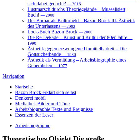
sich dabei gedacht?
— 2016
Lustmarsch durchs Theoriegelände – Musealisiert
Euch!
— 2008
Der Barbar als Kulturheld – Bazon Brock III: Ästhetik
des Unterlassens
— 2002
Lock-Buch Bazon Brock
— 2000
Die Re-Dekade – Kunst und Kultur der 80er Jahre
—
1990
Ästhetik gegen erzwungene Unmittelbarkeit – Die
Gottsucherbande
— 1986
Ästhetik als Vermittlung – Arbeitsbiographie eines
Generalisten
— 1977
Navigation
Startseite
Bazon Brock
erklärt sich selbst
Denkerei
mobil
Mediathek
Bilder und Töne
Arbeitsbiographie
Texte und Ereignisse
Essenzen
der Leser
Arbeitsbiographie
Theoretisches Objekt
Die große