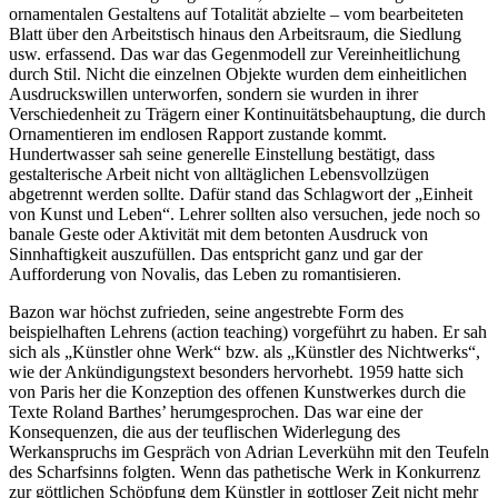
ornamentalen Gestaltens auf Totalität abzielte – vom bearbeiteten
Blatt über den Arbeitstisch hinaus den Arbeitsraum, die Siedlung
usw. erfassend. Das war das Gegenmodell zur Vereinheitlichung
durch Stil. Nicht die einzelnen Objekte wurden dem einheitlichen
Ausdruckswillen unterworfen, sondern sie wurden in ihrer
Verschiedenheit zu Trägern einer Kontinuitätsbehauptung, die durch
Ornamentieren im endlosen Rapport zustande kommt.
Hundertwasser sah seine generelle Einstellung bestätigt, dass
gestalterische Arbeit nicht von alltäglichen Lebensvollzügen
abgetrennt werden sollte. Dafür stand das Schlagwort der „Einheit
von Kunst und Leben“. Lehrer sollten also versuchen, jede noch so
banale Geste oder Aktivität mit dem betonten Ausdruck von
Sinnhaftigkeit auszufüllen. Das entspricht ganz und gar der
Aufforderung von Novalis, das Leben zu romantisieren.
Bazon war höchst zufrieden, seine angestrebte Form des
beispielhaften Lehrens (action teaching) vorgeführt zu haben. Er sah
sich als „Künstler ohne Werk“ bzw. als „Künstler des Nichtwerks“,
wie der Ankündigungstext besonders hervorhebt. 1959 hatte sich
von Paris her die Konzeption des offenen Kunstwerkes durch die
Texte Roland Barthes’ herumgesprochen. Das war eine der
Konsequenzen, die aus der teuflischen Widerlegung des
Werkanspruchs im Gespräch von Adrian Leverkühn mit den Teufeln
des Scharfsinns folgten. Wenn das pathetische Werk in Konkurrenz
zur göttlichen Schöpfung dem Künstler in gottloser Zeit nicht mehr