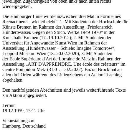
jeweiligen Zugehörigkeit von oben links nach unten rechts
wiedergegeben.
Die Hamburger Linie wurde inzwischen drei Mal in Form eines
Reenactments „wiederbelebt“: 1. Mit Studenten der Hochschule für
Künste Bremen im Rahmen der Ausstellung „Friedensreich
Hundertwasser. Gegen den Strich. Werke 1949-1970“ in der
Kunsthalle Bremen (17.-19.10.2012); 2. Mit Studenten der
Universität für Angewandte Kunst Wien im Rahmen der
Ausstellung „Hundertwasser – Schiele: Imagine Tomorrow“,
Leopold Museum Wien (18.-20.02.2020); 3. Mit Studenten
der École Supérieure d'Art de Lorraine de Metz im Rahmen der
Ausstellung „ART D'APPRENDRE. Une école des créateurs“ im
Centre Pompidou-Metz (31.01.-1.02.2022). Bazon Brock hat an
allen drei Orten während des Linienziehens ein Action Teaching
abgehalten.
Den nachfolgenden Abschnitten sind jeweils weiterführende Texte
zur Aktion angegliedert.
Termin
18.12.1959, 15:11 Uhr
Veranstaltungsort
Hamburg, Deutschland