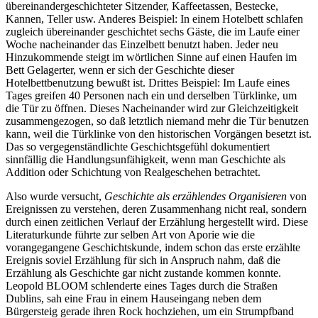
übereinandergeschichteter Sitzender, Kaffeetassen, Bestecke,
Kannen, Teller usw. Anderes Beispiel: In einem Hotelbett schlafen
zugleich übereinander geschichtet sechs Gäste, die im Laufe einer
Woche nacheinander das Einzelbett benutzt haben. Jeder neu
Hinzukommende steigt im wörtlichen Sinne auf einen Haufen im
Bett Gelagerter, wenn er sich der Geschichte dieser
Hotelbettbenutzung bewußt ist. Drittes Beispiel: Im Laufe eines
Tages greifen 40 Personen nach ein und derselben Türklinke, um
die Tür zu öffnen. Dieses Nacheinander wird zur Gleichzeitigkeit
zusammengezogen, so daß letztlich niemand mehr die Tür benutzen
kann, weil die Türklinke von den historischen Vorgängen besetzt ist.
Das so vergegenständlichte Geschichtsgefühl dokumentiert
sinnfällig die Handlungsunfähigkeit, wenn man Geschichte als
Addition oder Schichtung von Realgeschehen betrachtet.
Also wurde versucht,
Geschichte als erzählendes Organisieren
von
Ereignissen zu verstehen, deren Zusammenhang nicht real, sondern
durch einen zeitlichen Verlauf der Erzählung hergestellt wird. Diese
Literaturkunde führte zur selben Art von Aporie wie die
vorangegangene Geschichtskunde, indem schon das erste erzählte
Ereignis soviel Erzählung für sich in Anspruch nahm, daß die
Erzählung als Geschichte gar nicht zustande kommen konnte.
Leopold BLOOM schlenderte eines Tages durch die Straßen
Dublins, sah eine Frau in einem Hauseingang neben dem
Bürgersteig gerade ihren Rock hochziehen, um ein Strumpfband