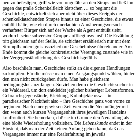
neu zu befestigen, griff wie von ungefähr an den Straps und ließ ihn
gegen das pralle Schenkelfleich klatschen … so beginnt die
Geschichte, entwickelt sich aber nicht über dieses Ereignis der
schenkelklatschenden Strapse hinaus zu einer Geschichte, die etwas
enthüllt hätte, wie ein durch unerlaubten Annäherungsversuch
verhafteter Bürger sich auf der Wache als Agent enthüllt sieht,
wodurch seine subversive Gruppe auffliegt usw. usf. Die Erzählung
tritt gleichsam auf der Stelle, sie schichtet erzählerisch nur mit dem
Strumpfbandereignis assoziierbare Geschehnisse übereinander. Am
Ende kommt die gleiche konkretistische Verengung zustande wie in
der Vergegenständlichung des Geschichtsgefühls.
Also beschließt man, Geschichte strikt an die eigenen Handlungen
zu knüpfen. Für die müsse man einen Ausgangspunkt wählen, hinter
den man nicht zurückgehen dürfe. Man habe gleichsam
bedingungslos anzufangen. So ziehen denn die Geschichtssucher in
ein Waldareal, um dort entkleidet jeglicher bisheriger Lebensformen,
Gebrauchsgegenstände, Kleidung, Kultobjekte usw. – in
paradiesischer Nacktheit also – ihre Geschichte ganz von vorne zu
beginnen. Nach einer gewissen Zeit werden die Neuanfänger mit
der, wenn auch kurzen Vergangenheit ihres jeweiligen Handelns
konfrontiert. Sie bemerken, daß sie im Grunde den Neuanfang als
eine bloße Wiederholung vollziehen. Die
Lebenskunde
endet in der
Einsicht, daß man der Zeit keinen Anfang geben kann, daß das
Vergangene immer nur eine Realerfahrung im jeweils