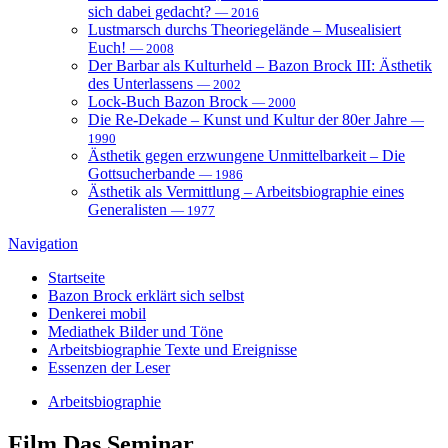
sich dabei gedacht?
— 2016
Lustmarsch durchs Theoriegelände – Musealisiert
Euch!
— 2008
Der Barbar als Kulturheld – Bazon Brock III: Ästhetik
des Unterlassens
— 2002
Lock-Buch Bazon Brock
— 2000
Die Re-Dekade – Kunst und Kultur der 80er Jahre
—
1990
Ästhetik gegen erzwungene Unmittelbarkeit – Die
Gottsucherbande
— 1986
Ästhetik als Vermittlung – Arbeitsbiographie eines
Generalisten
— 1977
Navigation
Startseite
Bazon Brock
erklärt sich selbst
Denkerei
mobil
Mediathek
Bilder und Töne
Arbeitsbiographie
Texte und Ereignisse
Essenzen
der Leser
Arbeitsbiographie
Film
Das Seminar