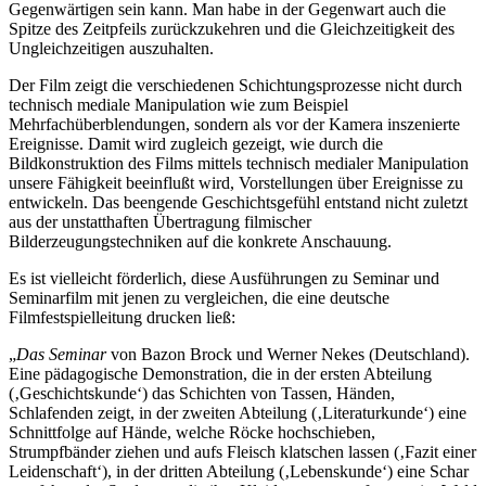
Gegenwärtigen sein kann. Man habe in der Gegenwart auch die
Spitze des Zeitpfeils zurückzukehren und die Gleichzeitigkeit des
Ungleichzeitigen auszuhalten.
Der Film zeigt die verschiedenen Schichtungsprozesse nicht durch
technisch mediale Manipulation wie zum Beispiel
Mehrfachüberblendungen, sondern als vor der Kamera inszenierte
Ereignisse. Damit wird zugleich gezeigt, wie durch die
Bildkonstruktion des Films mittels technisch medialer Manipulation
unsere Fähigkeit beeinflußt wird, Vorstellungen über Ereignisse zu
entwickeln. Das beengende Geschichtsgefühl entstand nicht zuletzt
aus der unstatthaften Übertragung filmischer
Bilderzeugungstechniken auf die konkrete Anschauung.
Es ist vielleicht förderlich, diese Ausführungen zu Seminar und
Seminarfilm mit jenen zu vergleichen, die eine deutsche
Filmfestspielleitung drucken ließ:
„
Das Seminar
von Bazon Brock und Werner Nekes (Deutschland).
Eine pädagogische Demonstration, die in der ersten Abteilung
(‚Geschichtskunde‘) das Schichten von Tassen, Händen,
Schlafenden zeigt, in der zweiten Abteilung (‚Literaturkunde‘) eine
Schnittfolge auf Hände, welche Röcke hochschieben,
Strumpfbänder ziehen und aufs Fleisch klatschen lassen (‚Fazit einer
Leidenschaft‘), in der dritten Abteilung (‚Lebenskunde‘) eine Schar