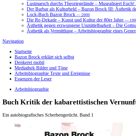
Lustmarsch durchs Theoriegelände – Musealisiert Euch!
Der Barbar als Kulturheld – Bazon Brock III: Ästhetik d
Lock-Buch Bazon Brock
— 2000
Die Re-Dekade – Kunst und Kultur der 80er Jahre
— 199
Ästhetik gegen erzwungene Unmittelbarkeit – Die Gott
Ästhetik als Vermittlung – Arbeitsbiographie eines Gener
Navigation
Startseite
Bazon Brock
erklärt sich selbst
Denkerei
mobil
Mediathek
Bilder und Töne
Arbeitsbiographie
Texte und Ereignisse
Essenzen
der Leser
Arbeitsbiographie
Buch
Kritik der kabarettistischen Vernunf
Ein autobiografisches Scherbengerücht. Band 1