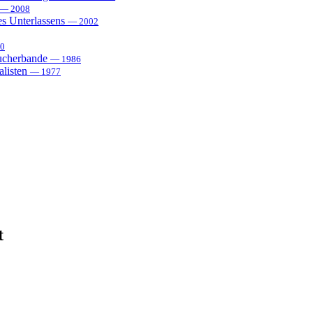
— 2008
es Unterlassens
— 2002
0
sucherbande
— 1986
alisten
— 1977
t