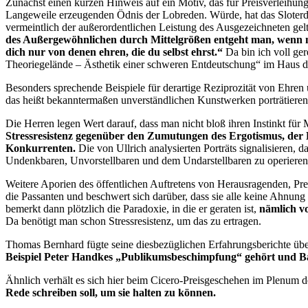
Zunächst einen kurzen Hinweis auf ein Motiv, das für Preisverleihun
Langeweile erzeugenden Ödnis der Lobreden. Würde, hat das Sloterdijk
vermeintlich der außerordentlichen Leistung des Ausgezeichneten gelt
des Außergewöhnlichen durch Mittelgrößen entgeht man, wenn ma
dich nur von denen ehren, die du selbst ehrst.“
Da bin ich voll ge
Theoriegelände – Ästhetik einer schweren Entdeutschung“ im Haus 
Besonders sprechende Beispiele für derartige Reziprozität von Ehren
das heißt bekanntermaßen unverständlichen Kunstwerken porträtieren 
Die Herren legen Wert darauf, dass man nicht bloß ihren Instinkt für
Stressresistenz gegenüber den Zumutungen des Ergotismus, der B
Konkurrenten.
Die von Ullrich analysierten Porträts signalisieren,
Undenkbaren, Unvorstellbaren und dem Undarstellbaren zu operiere
Weitere Aporien des öffentlichen Auftretens von Herausragenden, Pre
die Passanten und beschwert sich darüber, dass sie alle keine Ahnung
bemerkt dann plötzlich die Paradoxie, in die er geraten ist,
nämlich vo
Da benötigt man schon Stressresistenz, um das zu ertragen.
Thomas Bernhard fügte seine diesbezüglichen Erfahrungsberichte über
Beispiel Peter Handkes „Publikumsbeschimpfung“ gehört und B
Ähnlich verhält es sich hier beim Cicero-Preisgeschehen im Plenum 
Rede schreiben soll, um sie halten zu können.