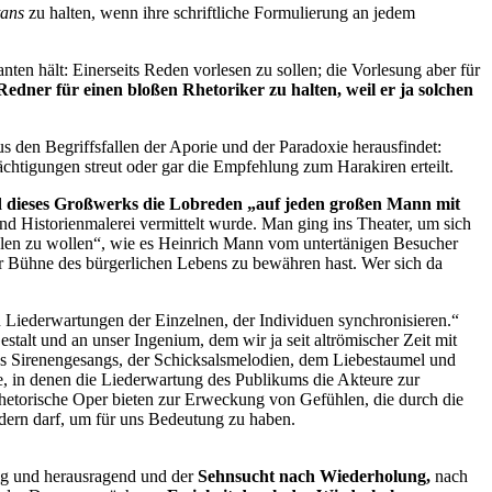
tans
zu halten, wenn ihre schriftliche Formulierung an jedem
en hält: Einerseits Reden vorlesen zu sollen; die Vorlesung aber für
Redner für einen bloßen Rhetoriker zu halten, weil er ja solchen
 den Begriffsfallen der Aporie und der Paradoxie herausfindet:
ächtigungen streut oder gar die Empfehlung zum Harakiren erteilt.
ld dieses Großwerks die Lobreden „auf jeden großen Mann mit
nd Historienmalerei vermittelt wurde. Man ging ins Theater, um sich
ielen zu wollen“, wie es Heinrich Mann vom untertänigen Besucher
 der Bühne des bürgerlichen Lebens zu bewähren hast. Wer sich da
en Liederwartungen der Einzelnen, der Individuen synchronisieren.“
estalt und an unser Ingenium, dem wir ja seit altrömischer Zeit mit
 des Sirenengesangs, der Schicksalsmelodien, dem Liebestaumel und
e, in denen die Liederwartung des Publikums die Akteure zur
 rhetorische Oper bieten zur Erweckung von Gefühlen, die durch die
ndern darf, um für uns Bedeutung zu haben.
lig und herausragend und der
Sehnsucht nach Wiederholung
,
nach