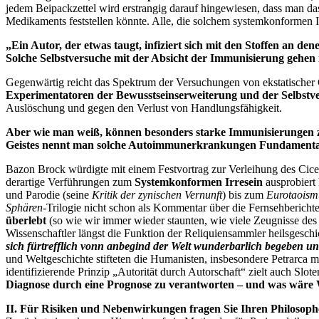
jedem Beipackzettel wird erstrangig darauf hingewiesen, dass man da
Medikaments feststellen könnte. Alle, die solchem systemkonformen Irr
„Ein Autor, der etwas taugt, infiziert sich mit den Stoffen an den
Solche Selbstversuche mit der Absicht der Immunisierung gehen 
Gegenwärtig reicht das Spektrum der Versuchungen von ekstatischer 
Experimentatoren der Bewusstseinserweiterung und der Selbstv
Auslöschung und gegen den Verlust von Handlungsfähigkeit.
Aber wie man weiß, können besonders starke Immunisierunge
Geistes nennt man solche Autoimmunerkrankungen Fundamentali
Bazon Brock würdigte mit einem Festvortrag zur Verleihung des Cice
derartige Verführungen zum
Systemkonformen Irresein
ausprobiert 
und Parodie (seine
Kritik der zynischen Vernunft
) bis zum
Eurotaoism
Sphären
-Trilogie nicht schon als Kommentar über die Fernsehbericht
überlebt
(so wie wir immer wieder staunten, wie viele Zeugnisse de
Wissenschaftler längst die Funktion der Reliquiensammler heilsgeschi
sich fürtrefflich vonn anbegind der Welt wunderbarlich begeben und
und Weltgeschichte stifteten die Humanisten, insbesondere Petrarca mi
identifizierende Prinzip „Autorität durch Autorschaft“ zielt auch Slote
Diagnose durch eine Prognose zu verantworten – und was wäre W
II. Für Risiken und Nebenwirkungen fragen Sie Ihren Philosoph