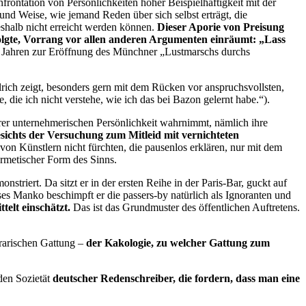
ontation von Persönlichkeiten hoher Beispielhaftigkeit mit der
und Weise, wie jemand Reden über sich selbst erträgt, die
eshalb nicht erreicht werden können.
Dieser Aporie von Preisung
olgte, Vorrang vor allen anderen Argumenten einräumt: „Lass
wei Jahren zur Eröffnung des Münchner „Lustmarschs durchs
rich zeigt, besonders gern mit dem Rücken vor anspruchsvollsten,
ie ich nicht verstehe, wie ich das bei Bazon gelernt habe.“).
hrer unternehmerischen Persönlichkeit wahrnimmt, nämlich ihre
sichts der Versuchung zum Mitleid mit vernichteten
von Künstlern nicht fürchten, die pausenlos erklären, nur mit dem
rmetischer Form des Sinns.
iert. Da sitzt er in der ersten Reihe in der Paris-Bar, guckt auf
ses Manko beschimpft er die passers-by natürlich als Ignoranten und
elt einschätzt.
Das ist das Grundmuster des öffentlichen Auftretens.
erarischen Gattung –
der Kakologie, zu welcher Gattung zum
den Sozietät
deutscher Redenschreiber, die fordern, dass man eine