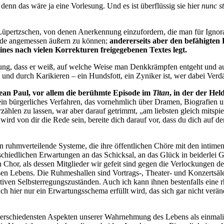
, denn das wäre ja eine Vorlesung. Und es ist überflüssig sie hier
nunc s
üpertzschen, von denen Anerkennung einzufordern, die man für Ignorant
 Rede angemessen äußern zu können;
andererseits aber den befähigten 
nes nach vielen Korrekturen freigegebenen Textes legt.
ung, dass er weiß, auf welche Weise man Denkkrämpfen entgeht und aus
n und durch Karikieren – ein Hundsfott, ein Zyniker ist, wer dabei Verd
 Jean Paul, vor allem die berühmte Episode im
Titan
, in der der He
 ein bürgerliches Verfahren, das vornehmlich über Dramen, Biografien u
ählen zu lassen, war aber darauf getrimmt, „am liebsten gleich mitsp
 wird von dir die Rede sein, bereite dich darauf vor, dass du dich auf
ten ruhmverteilende Systeme, die ihre öffentlichen Chöre mit den intim
rschiedlichen Erwartungen an das Schicksal, an das Glück in beiderlei G
en Chor, als dessen Mitglieder wir gefeit sind gegen die Verlockungen
sen Lebens. Die Ruhmeshallen sind Vortrags-, Theater- und Konzertsäl
ektiven Selbsterregungszuständen. Auch ich kann ihnen bestenfalls eine
ch hier nur ein Erwartungsschema erfüllt wird, das sich gar nicht verä
en verschiedensten Aspekten unserer Wahrnehmung des Lebens als einma