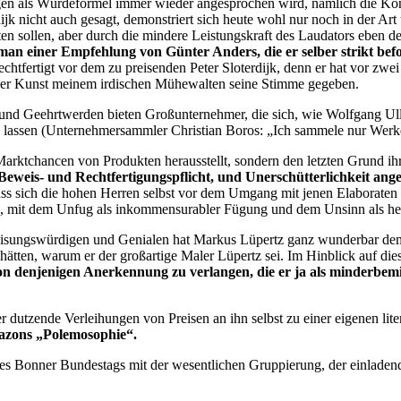
gen als Würdeformel immer wieder angesprochen wird, nämlich die Konfr
 nicht auch gesagt, demonstriert sich heute wohl nur noch in der Art 
en sollen, aber durch die mindere Leistungskraft des Laudators eben d
n einer Empfehlung von Günter Anders, die er selber strikt bef
rechtfertigt vor dem zu preisenden Peter Sloterdijk, denn er hat vor z
der Kunst meinem irdischen Mühewalten seine Stimme gegeben.
 und Geehrtwerden bieten Großunternehmer, die sich, wie Wolfgang Ull
lassen (Unternehmersammler Christian Boros: „Ich sammele nur Werke, d
 Marktchancen von Produkten herausstellt, sondern den letzten Grund i
eweis- und Rechtfertigungspflicht, und Unerschütterlichkeit ange
 dass sich die hohen Herren selbst vor dem Umgang mit jenen Elaboraten 
n, mit dem Unfug als inkommensurabler Fügung und dem Unsinn als he
isungswürdigen und Genialen hat Markus Lüpertz ganz wunderbar demonstr
 hätten, warum er der großartige Maler Lüpertz sei. Im Hinblick auf die
n denjenigen Anerkennung zu verlangen, die er ja als minderbemitt
 dutzende Verleihungen von Preisen an ihn selbst zu einer eigenen lit
azons „Polemosophie“.
des Bonner Bundestags mit der wesentlichen Gruppierung, der einladen