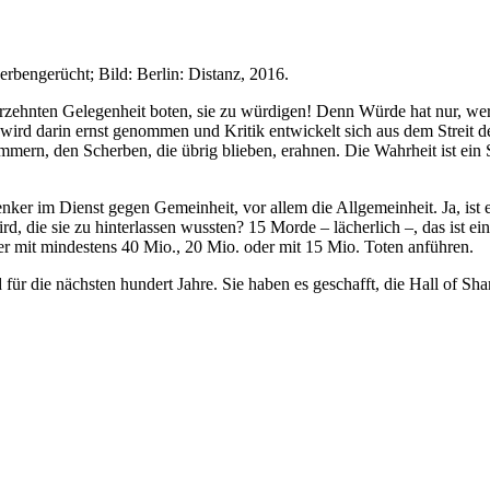
herbengerücht; Bild: Berlin: Distanz, 2016.
ahrzehnten Gelegenheit boten, sie zu würdigen! Denn Würde hat nur, w
t, wird darin ernst genommen und Kritik entwickelt sich aus dem Stre
mmern, den Scherben, die übrig blieben, erahnen. Die Wahrheit ist ei
ker im Dienst gegen Gemeinheit, vor allem die Allgemeinheit. Ja, ist e
 die sie zu hinterlassen wussten? 15 Morde – lächerlich –, das ist eine
tler mit mindestens 40 Mio., 20 Mio. oder mit 15 Mio. Toten anführen.
 für die nächsten hundert Jahre. Sie haben es geschafft, die Hall of S