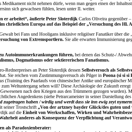
s Medikament nicht nehmen dürfe, wenn man gegen einen der Inhaltssto
sinn sich gewachsen fühlen, lesen unter II. weiter.
en er arbeitet“, äußerte Peter Sloterdijk
Carlos Oliveira gegenüber –
im christlichen Europa auf das Beispiel der „Versuchung des Hl. 
Gewalt bei Fans und Hooligans inklusive religiöser Fanatiker über di
ersuchung von Extremsportlern.
Sie alle erwarten Immunisierung geg
n zu Autoimmunerkrankungen führen,
bei denen das Schutz-/ Abweh
smus, Dogmatismus oder sektiererischen Fanatismus.
ro-Rednerpreises an Peter Sloterdijk dessen
Selbstversuch als Selbst
hat. Sie reichen vom Zustimmungsversuch als Pilger in
Poona (si si si 
us
(Training des Paarlaufs von chinesischer Antike und europäischer M
e zum Weltuntergang sehen will? Diese Archäologie der Zukunft erregt
s Gewesenen nach den Kriegen aus den Trümmern gezogen wurden). Mit
chtlichen Angedenkens (siehe Petrarcameister in seiner Darstellung de
 zugetragen haben / wirdig und werdt dass sie inn ewig zeyt nymermer
t seiner Trostschrift
„Von der artzney bayder Glück/des guten und 
rdijk auf die
Einheit von Werkschaffen, Wirken und Wahrheitsbez
ahrheit anderes als Konsequenz der Verpflichtung auf Verantwor
en als Paradoxienberater: