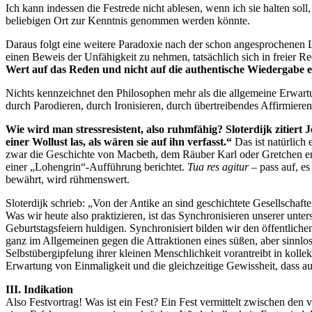
Ich kann indessen die Festrede nicht ablesen, wenn ich sie halten soll
beliebigen Ort zur Kenntnis genommen werden könnte.
Daraus folgt eine weitere Paradoxie nach der schon angesprochenen L
einen Beweis der Unfähigkeit zu nehmen, tatsächlich sich in freier
Wert auf das Reden und nicht auf die authentische Wiedergabe ei
Nichts kennzeichnet den Philosophen mehr als die allgemeine Erwart
durch Parodieren, durch Ironisieren, durch übertreibendes Affirmiere
Wie wird man stressresistent, also ruhmfähig? Sloterdijk zitiert
einer Wollust las, als wären sie auf ihn verfasst.“
Das ist natürlich
zwar die Geschichte von Macbeth, dem Räuber Karl oder Gretchen erz
einer „Lohengrin“-Aufführung berichtet.
Tua res agitur
– pass auf, es
bewährt, wird rühmenswert.
Sloterdijk schrieb: „Von der Antike an sind geschichtete Gesellschaf
Was wir heute also praktizieren, ist das Synchronisieren unserer unte
Geburtstagsfeiern huldigen. Synchronisiert bilden wir den öffentlich
ganz im Allgemeinen gegen die Attraktionen eines süßen, aber sinnlo
Selbstübergipfelung ihrer kleinen Menschlichkeit vorantreibt in koll
Erwartung von Einmaligkeit und die gleichzeitige Gewissheit, dass au
III. Indikation
Also Festvortrag! Was ist ein Fest? Ein Fest vermittelt zwischen d