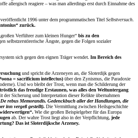
ffe allergisch reagiere – was man allerdings erst durch Einnahme des
 veröffentlicht 1996 unter dem programmatischen Titel
Selbstversuch
.
Antonius“ zurück.
e „großen Verführer zum kleinen Hunger“
bis zu den
en selbstzerstörerische Ängste, gegen die Folgen sozialer
rsystem sich gegen den eignen Träger wendet.
Im Bereich des
versuchung
und spricht die Arzeneyen an, die Sloterdijk gegen
Poona = sacrificium intellectus)
über den Zynismus, die Paradoxie
oderne). Und wo bleibt der Trost, wenn man die Schilderung der
tröstlich das freudige Erstaunen, was alles den Weltuntergang
 der Sicherung und Interpretation dieser Relikte übernahmen
s
De rebus Memorandis. Gedenckbuch aller der Handlungen, die
 inn vergeß gestellt).
Die Vermittlung zwischen Heilsgeschichte
widerwertigen“.
Wie die großen Beispielgeber für das Europa
eugen
ab. Der wahre Trost liegt also in der Verpflichtung,
jede
tung? Das ist Sloterdijksche Arzeney.