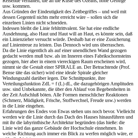
Reisende verhalten, die an die Küste des Ozeans, hohe Gebirge
usw. kommen.
Aus Gründen der Eindeutigkeit des Zeitbegriffes – und weil mit
dessen Gegenteil nichts mehr erreicht wäre – sollen sich die
einzelnen Linien nicht schneiden.
Indessen bleibt die Linie fehltrittvalent. Sie hat eine endliche
Ausdehnung, also Haut und Haut will an Haut, es könnte sein, daß
ein Linienzieher versucht würde. Deshalb hat er eine Zusicherung
auf Linientreue zu leisten. Das Dennoch wird uns überraschen.
Da die Linie eigentlich als auf einer unendlichen Wand gezogen
gedacht werden muß bzw. als im Inneren eines Fabrikschornsteins
gezogen, hier aber in einem viereckigen Raum erscheinen wird,
nimmt sie die Gestalt einer SPIRALE an. Der Betrachtende (Prof.
Bense täte das sicher) wird eine ideale Spirale gleicher
Windungszahl darüber legen. Die Schnittpunkte, ihre
Verteilungsfunktion ZdL = f (L) dL, die dazugehörigen Amplituden
usw. sind Unbekannte, die über den Ablauf von Begebenheiten in
der Zeit Aufschluß böten. Alle Formen menschlicher Reaktionen
(Schmerz, Müdigkeit, Frische, Stoffwechsel, Freude usw.) werden
in die Linie eingehen.
Erfahrungen des Endes von Etwas stehen uns noch bevor. Vielleicht
werden wir die Linie durch das Dach des Hauses hinausführen und
mit ihr die labyrinthische Architektur begründen (das hieße: die
Linie wird das ganze Gebäude der Hochschule einnehmen. In
welche Richtung auch immer ein Blick zu werfen möglich wäre, er