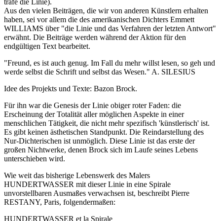
träfe die Linie).
Aus den vielen Beiträgen, die wir von anderen Künstlern erhalten
haben, sei vor allem die des amerikanischen Dichters Emmett
WILLIAMS über "die Linie und das Verfahren der letzten Antwort"
erwähnt. Die Beiträge werden während der Aktion für den
endgültigen Text bearbeitet.
"Freund, es ist auch genug. Im Fall du mehr willst lesen, so geh und
werde selbst die Schrift und selbst das Wesen." A. SILESIUS
Idee des Projekts und Texte: Bazon Brock.
Für ihn war die Genesis der Linie obiger roter Faden: die
Erscheinung der Totalität aller möglichen Aspekte in einer
menschlichen Tätigkeit, die nicht mehr spezifisch 'künstlerisch' ist.
Es gibt keinen ästhetischen Standpunkt. Die Reindarstellung des
Nur-Dichterischen ist unmöglich. Diese Linie ist das erste der
großen Nichtwerke, denen Brock sich im Laufe seines Lebens
unterschieben wird.
Wie weit das bisherige Lebenswerk des Malers
HUNDERTWASSER mit dieser Linie in eine Spirale
unvorstellbaren Ausmaßes verwachsen ist, beschreibt Pierre
RESTANY, Paris, folgendermaßen:
HUNDERTWASSER et la Spirale