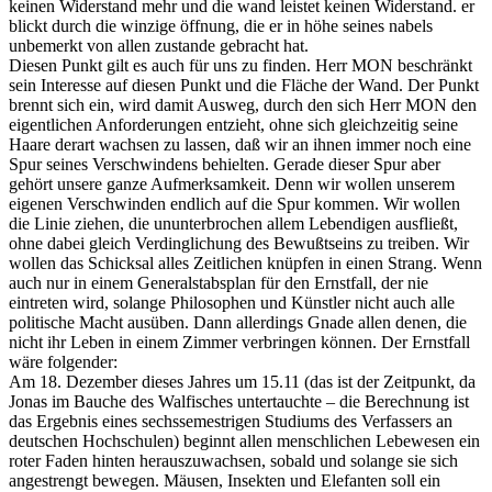
keinen Widerstand mehr und die wand leistet keinen Widerstand. er
blickt durch die winzige öffnung, die er in höhe seines nabels
unbemerkt von allen zustande gebracht hat.
Diesen Punkt gilt es auch für uns zu finden. Herr MON beschränkt
sein Interesse auf diesen Punkt und die Fläche der Wand. Der Punkt
brennt sich ein, wird damit Ausweg, durch den sich Herr MON den
eigentlichen Anforderungen entzieht, ohne sich gleichzeitig seine
Haare derart wachsen zu lassen, daß wir an ihnen immer noch eine
Spur seines Verschwindens behielten. Gerade dieser Spur aber
gehört unsere ganze Aufmerksamkeit. Denn wir wollen unserem
eigenen Verschwinden endlich auf die Spur kommen. Wir wollen
die Linie ziehen, die ununterbrochen allem Lebendigen ausfließt,
ohne dabei gleich Verdinglichung des Bewußtseins zu treiben. Wir
wollen das Schicksal alles Zeitlichen knüpfen in einen Strang. Wenn
auch nur in einem Generalstabsplan für den Ernstfall, der nie
eintreten wird, solange Philosophen und Künstler nicht auch alle
politische Macht ausüben. Dann allerdings Gnade allen denen, die
nicht ihr Leben in einem Zimmer verbringen können. Der Ernstfall
wäre folgender:
Am 18. Dezember dieses Jahres um 15.11 (das ist der Zeitpunkt, da
Jonas im Bauche des Walfisches untertauchte – die Berechnung ist
das Ergebnis eines sechssemestrigen Studiums des Verfassers an
deutschen Hochschulen) beginnt allen menschlichen Lebewesen ein
roter Faden hinten herauszuwachsen, sobald und solange sie sich
angestrengt bewegen. Mäusen, Insekten und Elefanten soll ein