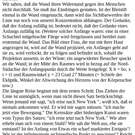
Wir sahen, daß die Wand ihren Widerstand gegen den Menschen
nicht durchhält. Sie muß das Eindringen gestatten. Ist der Bleistift
einmal in die Wand eingetaucht, dann wird das Sichtbarwerden der
Linie nur noch von unserer Konzentration abhängen. Der Gedanke,
daß der Anfang zufällig ist, bedeutet nicht, daß der Gedanke eines
Anfangs zufällig ist. (Weitere solcher Anfänge waren: eine in einer
Schachtel mitgebrachte Fliege wird freigelassen und berührt zum
erstenmal die Wand. Das Bild einer Frau, die nur mit ihrer Haut
angezogen ist, wird auf die Wand projiziert, ein Anfänger geht auf
sie zu, wird verlockt, ihr zu folgen und befindet sich, sobald die
Projektion aussetzt, in der Wüste; ein angewiderter Besucher spuckt
an die Wand; in der Mitte des Raumes wird in bezug auf die Nord-
Südachse der Anfangspunkt durch die Werte festgelegt: X h = ho, x
t = t1 und Raumwinkel y = 23 Grad 27 Minuten (= Schiefe der
Ekliptik, Winkel der Abweichung des Herzens von der Körperachse
usw.)
Die längste Reise beginnt mit dem ersten Schritt. Das Ziehen der
Linie ist unmöglich, wenn man nicht diesen Satz berücksichtigt.
Wenn jemand mir sagt, "ich reise nach New York ", weiß ich, daß er
niemals ankommen wird. Er wird mir sagen müssen: "ich mache
jetzt eine Bewegung." Die Kernsätze aller bisherigen Kunst waren
vom Typus des Satzes: "ich reise jetzt nach New York." Wie aber
erhebt man sich von einem Stuhl? Wie sah die Welt aus, ehe sie
entstand? Ist der Anfang von Etwas ein scharf markiertes Ereignis'?
Wie ist der infinitesimale archimedische Punkt zu gewinnen'? Reicht