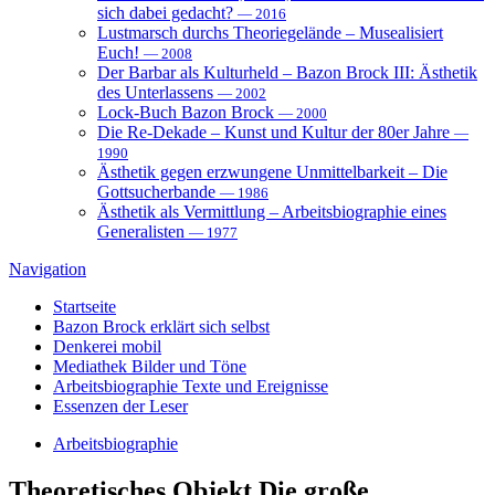
sich dabei gedacht?
— 2016
Lustmarsch durchs Theoriegelände – Musealisiert
Euch!
— 2008
Der Barbar als Kulturheld – Bazon Brock III: Ästhetik
des Unterlassens
— 2002
Lock-Buch Bazon Brock
— 2000
Die Re-Dekade – Kunst und Kultur der 80er Jahre
—
1990
Ästhetik gegen erzwungene Unmittelbarkeit – Die
Gottsucherbande
— 1986
Ästhetik als Vermittlung – Arbeitsbiographie eines
Generalisten
— 1977
Navigation
Startseite
Bazon Brock
erklärt sich selbst
Denkerei
mobil
Mediathek
Bilder und Töne
Arbeitsbiographie
Texte und Ereignisse
Essenzen
der Leser
Arbeitsbiographie
Theoretisches Objekt
Die große