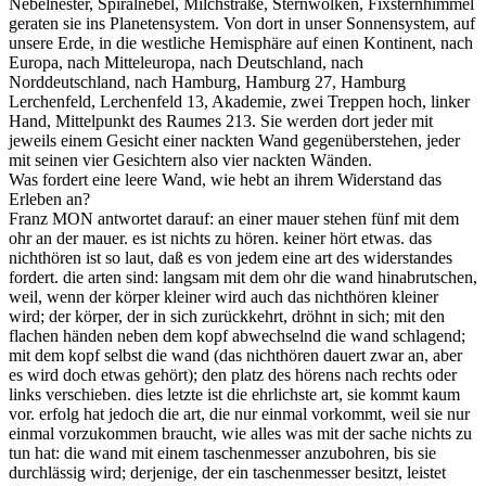
Nebelnester, Spiralnebel, Milchstraße, Sternwolken, Fixsternhimmel
geraten sie ins Planetensystem. Von dort in unser Sonnensystem, auf
unsere Erde, in die westliche Hemisphäre auf einen Kontinent, nach
Europa, nach Mitteleuropa, nach Deutschland, nach
Norddeutschland, nach Hamburg, Hamburg 27, Hamburg
Lerchenfeld, Lerchenfeld 13, Akademie, zwei Treppen hoch, linker
Hand, Mittelpunkt des Raumes 213. Sie werden dort jeder mit
jeweils einem Gesicht einer nackten Wand gegenüberstehen, jeder
mit seinen vier Gesichtern also vier nackten Wänden.
Was fordert eine leere Wand, wie hebt an ihrem Widerstand das
Erleben an?
Franz MON antwortet darauf: an einer mauer stehen fünf mit dem
ohr an der mauer. es ist nichts zu hören. keiner hört etwas. das
nichthören ist so laut, daß es von jedem eine art des widerstandes
fordert. die arten sind: langsam mit dem ohr die wand hinabrutschen,
weil, wenn der körper kleiner wird auch das nichthören kleiner
wird; der körper, der in sich zurückkehrt, dröhnt in sich; mit den
flachen händen neben dem kopf abwechselnd die wand schlagend;
mit dem kopf selbst die wand (das nichthören dauert zwar an, aber
es wird doch etwas gehört); den platz des hörens nach rechts oder
links verschieben. dies letzte ist die ehrlichste art, sie kommt kaum
vor. erfolg hat jedoch die art, die nur einmal vorkommt, weil sie nur
einmal vorzukommen braucht, wie alles was mit der sache nichts zu
tun hat: die wand mit einem taschenmesser anzubohren, bis sie
durchlässig wird; derjenige, der ein taschenmesser besitzt, leistet