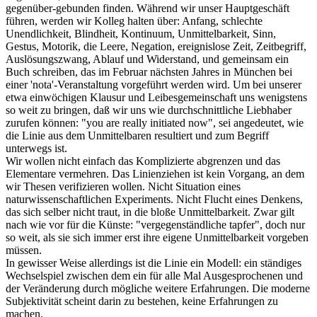
gegenüber-gebunden finden. Während wir unser Hauptgeschäft
führen, werden wir Kolleg halten über: Anfang, schlechte
Unendlichkeit, Blindheit, Kontinuum, Unmittelbarkeit, Sinn,
Gestus, Motorik, die Leere, Negation, ereignislose Zeit, Zeitbegriff,
Auslösungszwang, Ablauf und Widerstand, und gemeinsam ein
Buch schreiben, das im Februar nächsten Jahres in München bei
einer 'nota'-Veranstaltung vorgeführt werden wird. Um bei unserer
etwa einwöchigen Klausur und Leibesgemeinschaft uns wenigstens
so weit zu bringen, daß wir uns wie durchschnittliche Liebhaber
zurufen können: "you are really initiated now", sei angedeutet, wie
die Linie aus dem Unmittelbaren resultiert und zum Begriff
unterwegs ist.
Wir wollen nicht einfach das Komplizierte abgrenzen und das
Elementare vermehren. Das Linienziehen ist kein Vorgang, an dem
wir Thesen verifizieren wollen. Nicht Situation eines
naturwissenschaftlichen Experiments. Nicht Flucht eines Denkens,
das sich selber nicht traut, in die bloße Unmittelbarkeit. Zwar gilt
nach wie vor für die Künste: "vergegenständliche tapfer", doch nur
so weit, als sie sich immer erst ihre eigene Unmittelbarkeit vorgeben
müssen.
In gewisser Weise allerdings ist die Linie ein Modell: ein ständiges
Wechselspiel zwischen dem ein für alle Mal Ausgesprochenen und
der Veränderung durch mögliche weitere Erfahrungen. Die moderne
Subjektivität scheint darin zu bestehen, keine Erfahrungen zu
machen.