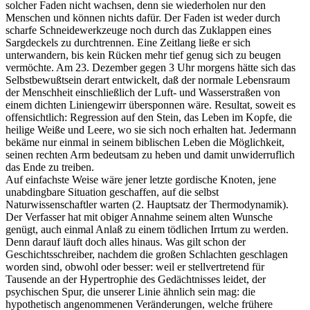
solcher Faden nicht wachsen, denn sie wiederholen nur den
Menschen und können nichts dafür. Der Faden ist weder durch
scharfe Schneidewerkzeuge noch durch das Zuklappen eines
Sargdeckels zu durchtrennen. Eine Zeitlang ließe er sich
unterwandern, bis kein Rücken mehr tief genug sich zu beugen
vermöchte. Am 23. Dezember gegen 3 Uhr morgens hätte sich das
Selbstbewußtsein derart entwickelt, daß der normale Lebensraum
der Menschheit einschließlich der Luft- und Wasserstraßen von
einem dichten Liniengewirr übersponnen wäre. Resultat, soweit es
offensichtlich: Regression auf den Stein, das Leben im Kopfe, die
heilige Weiße und Leere, wo sie sich noch erhalten hat. Jedermann
bekäme nur einmal in seinem biblischen Leben die Möglichkeit,
seinen rechten Arm bedeutsam zu heben und damit unwiderruflich
das Ende zu treiben.
Auf einfachste Weise wäre jener letzte gordische Knoten, jene
unabdingbare Situation geschaffen, auf die selbst
Naturwissenschaftler warten (2. Hauptsatz der Thermodynamik).
Der Verfasser hat mit obiger Annahme seinem alten Wunsche
genügt, auch einmal Anlaß zu einem tödlichen Irrtum zu werden.
Denn darauf läuft doch alles hinaus. Was gilt schon der
Geschichtsschreiber, nachdem die großen Schlachten geschlagen
worden sind, obwohl oder besser: weil er stellvertretend für
Tausende an der Hypertrophie des Gedächtnisses leidet, der
psychischen Spur, die unserer Linie ähnlich sein mag: die
hypothetisch angenommenen Veränderungen, welche frühere