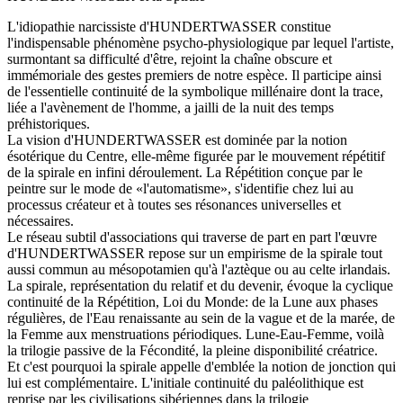
L'idiopathie narcissiste d'HUNDERTWASSER constitue
l'indispensable phénomène psycho-physiologique par lequel l'artiste,
surmontant sa difficulté d'être, rejoint la chaîne obscure et
immémoriale des gestes premiers de notre espèce. Il participe ainsi
de l'essentielle continuité de la symbolique millénaire dont la trace,
liée a l'avènement de l'homme, a jailli de la nuit des temps
préhistoriques.
La vision d'HUNDERTWASSER est dominée par la notion
ésotérique du Centre, elle-même figurée par le mouvement répétitif
de la spirale en infini déroulement. La Répétition conçue par le
peintre sur le mode de «l'automatisme», s'identifie chez lui au
processus créateur et à toutes ses résonances universelles et
nécessaires.
Le réseau subtil d'associations qui traverse de part en part l'œuvre
d'HUNDERTWASSER repose sur un empirisme de la spirale tout
aussi commun au mésopotamien qu'à l'aztèque ou au celte irlandais.
La spirale, représentation du relatif et du devenir, évoque la cyclique
continuité de la Répétition, Loi du Monde: de la Lune aux phases
régulières, de l'Eau renaissante au sein de la vague et de la marée, de
la Femme aux menstruations périodiques. Lune-Eau-Femme, voilà
la trilogie passive de la Fécondité, la pleine disponibilité créatrice.
Et c'est pourquoi la spirale appelle d'emblée la notion de jonction qui
lui est complémentaire. L'initiale continuité du paléolithique est
reprise par les civilisations sibériennes dans la trilogie