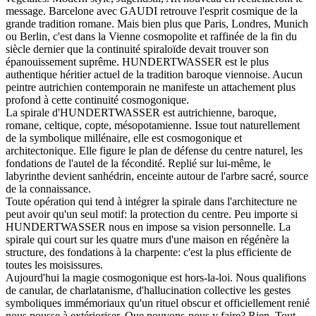
message. Barcelone avec GAUDI retrouve l'esprit cosmique de la
grande tradition romane. Mais bien plus que Paris, Londres, Munich
ou Berlin, c'est dans la Vienne cosmopolite et raffinée de la fin du
siècle dernier que la continuité spiraloïde devait trouver son
épanouissement suprême. HUNDERTWASSER est le plus
authentique héritier actuel de la tradition baroque viennoise. Aucun
peintre autrichien contemporain ne manifeste un attachement plus
profond à cette continuité cosmogonique.
La spirale d'HUNDERTWASSER est autrichienne, baroque,
romane, celtique, copte, mésopotamienne. Issue tout naturellement
de la symbolique millénaire, elle est cosmogonique et
architectonique. Elle figure le plan de défense du centre naturel, les
fondations de l'autel de la fécondité. Replié sur lui-même, le
labyrinthe devient sanhédrin, enceinte autour de l'arbre sacré, source
de la connaissance.
Toute opération qui tend à intégrer la spirale dans l'architecture ne
peut avoir qu'un seul motif: la protection du centre. Peu importe si
HUNDERTWASSER nous en impose sa vision personnelle. La
spirale qui court sur les quatre murs d'une maison en régénère la
structure, des fondations à la charpente: c'est la plus efficiente de
toutes les moisissures.
Aujourd'hui la magie cosmogonique est hors-la-loi. Nous qualifions
de canular, de charlatanisme, d'hallucination collective les gestes
symboliques immémoriaux qu'un rituel obscur et officiellement renié
nous pousse à extérioriser. Que pouvons-nous y faire? Rien. Tout