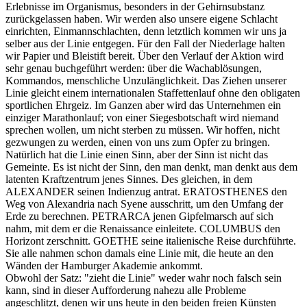
Erlebnisse im Organismus, besonders in der Gehirnsubstanz
zurückgelassen haben. Wir werden also unsere eigene Schlacht
einrichten, Einmannschlachten, denn letztlich kommen wir uns ja
selber aus der Linie entgegen. Für den Fall der Niederlage halten
wir Papier und Bleistift bereit. Über den Verlauf der Aktion wird
sehr genau buchgeführt werden: über die Wachablösungen,
Kommandos, menschliche Unzulänglichkeit. Das Ziehen unserer
Linie gleicht einem internationalen Staffettenlauf ohne den obligaten
sportlichen Ehrgeiz. Im Ganzen aber wird das Unternehmen ein
einziger Marathonlauf; von einer Siegesbotschaft wird niemand
sprechen wollen, um nicht sterben zu müssen. Wir hoffen, nicht
gezwungen zu werden, einen von uns zum Opfer zu bringen.
Natürlich hat die Linie einen Sinn, aber der Sinn ist nicht das
Gemeinte. Es ist nicht der Sinn, den man denkt, man denkt aus dem
latenten Kraftzentrum jenes Sinnes. Des gleichen, in dem
ALEXANDER seinen Indienzug antrat. ERATOSTHENES den
Weg von Alexandria nach Syene ausschritt, um den Umfang der
Erde zu berechnen. PETRARCA jenen Gipfelmarsch auf sich
nahm, mit dem er die Renaissance einleitete. COLUMBUS den
Horizont zerschnitt. GOETHE seine italienische Reise durchführte.
Sie alle nahmen schon damals eine Linie mit, die heute an den
Wänden der Hamburger Akademie ankommt.
Obwohl der Satz: "zieht die Linie" weder wahr noch falsch sein
kann, sind in dieser Aufforderung nahezu alle Probleme
angeschlitzt, denen wir uns heute in den beiden freien Künsten