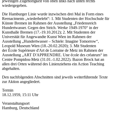
jeweiligen Zugehörigkeit von oben links nach unten rechts
wiedergegeben.
Die Hamburger Linie wurde inzwischen drei Mal in Form eines
Reenactments „wiederbelebt“: 1. Mit Studenten der Hochschule für
Künste Bremen im Rahmen der Ausstellung „Friedensreich
Hundertwasser. Gegen den Strich. Werke 1949-1970“ in der
Kunsthalle Bremen (17.-19.10.2012); 2. Mit Studenten der
Universität für Angewandte Kunst Wien im Rahmen der
Ausstellung „Hundertwasser – Schiele: Imagine Tomorrow“,
Leopold Museum Wien (18.-20.02.2020); 3. Mit Studenten
der École Supérieure d'Art de Lorraine de Metz im Rahmen der
Ausstellung „ART D'APPRENDRE. Une école des créateurs“ im
Centre Pompidou-Metz (31.01.-1.02.2022). Bazon Brock hat an
allen drei Orten während des Linienziehens ein Action Teaching
abgehalten.
Den nachfolgenden Abschnitten sind jeweils weiterführende Texte
zur Aktion angegliedert.
Termin
18.12.1959, 15:11 Uhr
Veranstaltungsort
Hamburg, Deutschland