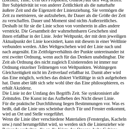
Ihre Subjektivität ist von anderer Zeitlichkeit als die naturhafte
äußere Zeit und die Eigenzeit der Linienziehung. Sie vermögen die
Zeit zu metrisieren, sie aufzuheben, ihr Dauer als die Größe der Zeit
zu verschaffen. Dauer und Moment sind nichts Außerzeitliches.
Deshalb ist für sie die Linie schon von vornherein in alles andere
verstrickt. Die Gesamtheit der wahrnehmbaren Geschehen sind
ihnen erfaßbar in der Linie. Jeder Weltpunkt, der mit dem jeweiligen
Aktualpunkt der Linie koexistiert, kann mit diesem in einer Weltlinie
verbunden werden. Alles Weltgeschehen wird der Linie nach und
nach angenäht. Ein Zeitfolgeverhältnis der Punkte untereinander ist
erst zweiter Ordnung, wenn auch für das Denken unabdingbar. Die
Zeit als Ordnung des nicht zugleich Existierenden ist immer nur
Ordnung einzelner Teilmengen von Weltpunkten. Wohingegen
Gleichzeitigkeit nicht im Zeitverlauf erfaßbar ist. Damit aber wird
das Eine möglich, welches das diskret Vielfältige in sich aufgehoben
hat. Dann aber läßt sich sehr wohl über das Eine philosophieren, es
erhält Akzidenz.
Die Linie ist der Umfang des Begriffs Zeit. Sie synkronisiert alle
Zeitstufen. Die Kunst ist das Aufheben des Nicht dieser Linie.
Für die praktische Durchführung liegen Bestimmungen vor. Was es
heißt, daß die Linie uns scheinbar durch Tür und Fenster entkommt,
wird an Ort und Stelle vorgeführt.
Wenn die Linie über verschiedene Materialien (Fensterglas, Kacheln
usw.) rund herumgeführt wird, so werden sich die Linienzieher wie