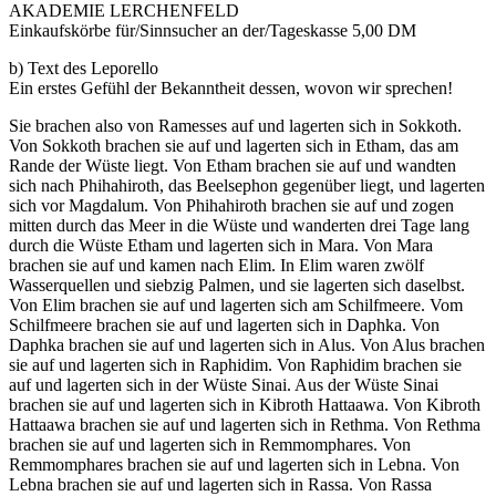
AKADEMIE LERCHENFELD
Einkaufskörbe für/Sinnsucher an der/Tageskasse 5,00 DM
b) Text des Leporello
Ein erstes Gefühl der Bekanntheit dessen, wovon wir sprechen!
Sie brachen also von Ramesses auf und lagerten sich in Sokkoth.
Von Sokkoth brachen sie auf und lagerten sich in Etham, das am
Rande der Wüste liegt. Von Etham brachen sie auf und wandten
sich nach Phihahiroth, das Beelsephon gegenüber liegt, und lagerten
sich vor Magdalum. Von Phihahiroth brachen sie auf und zogen
mitten durch das Meer in die Wüste und wanderten drei Tage lang
durch die Wüste Etham und lagerten sich in Mara. Von Mara
brachen sie auf und kamen nach Elim. In Elim waren zwölf
Wasserquellen und siebzig Palmen, und sie lagerten sich daselbst.
Von Elim brachen sie auf und lagerten sich am Schilfmeere. Vom
Schilfmeere brachen sie auf und lagerten sich in Daphka. Von
Daphka brachen sie auf und lagerten sich in Alus. Von Alus brachen
sie auf und lagerten sich in Raphidim. Von Raphidim brachen sie
auf und lagerten sich in der Wüste Sinai. Aus der Wüste Sinai
brachen sie auf und lagerten sich in Kibroth Hattaawa. Von Kibroth
Hattaawa brachen sie auf und lagerten sich in Rethma. Von Rethma
brachen sie auf und lagerten sich in Remmomphares. Von
Remmomphares brachen sie auf und lagerten sich in Lebna. Von
Lebna brachen sie auf und lagerten sich in Rassa. Von Rassa