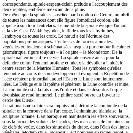
correspondante, spirale-serpent-éclair, prélude à l'accouplement des
deux reptiles, emblème mexicain de la pluie.
De même que la spirale est suscitée par la notion de Centre, nombril
de toutes les naissances dont elle figure l'ombilical cordon, elle
appelle à son tour l'entrelacs. Le nœud de la spirale évoque l'union
et la vie. C'est l'Ankh égyptien, le fil de tous les labyrinthes,
l'embryon de toutes les croix. Le nœud a été l'écriture des
populations pré-incasiques. L'entrelacs de formes animales,
végétales ou totalement schématisées jusqu'au pur contour linéaire et
géométrique, figure toujours – à l'origine – la fécondation. De la
spirale naît enfin l'arbre de vie. La spirale enserre ainsi, pour la
défendre contre l'ennemi profane et mieux la dévoiler a l'initié, le
centre secret de la Matrice Humaine. Tous les symboles qu'elles
rencontre au cours de son développement évoquent la Répétition de
l'acte créateur primordial auquel l'Eau et la Lune sont intimement
liées. Le Déluge et le Baptême régénèrent, la Lune contrôle et initie.
La continuité est à la fois dans l'ordre et dans le désordre: l'orgie
dyonisiaque rend immortel. Le philtre sacré ouvre au buveur le
cercle des Dieux.
Le rationalisme solaire sera impuissant à détruire la continuité de la
spirale: on la retrouve dans l'art copte, l'enluminure irlandaise, la
sculpture romane. L'art baroque en manifestera les effets souverains,
sous la forme des volutes de façades, des mascarons de fontaines ou
de clefs de voûte, dans les sinuosités du drape, dans l'élan des lignes
végétales. Modern style, Jugendstil, Art nouveau en recueilleront le