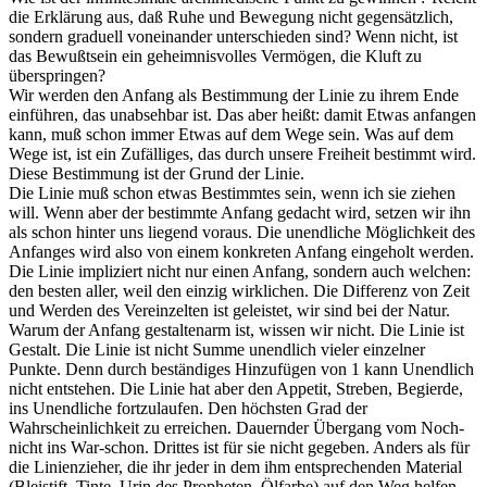
die Erklärung aus, daß Ruhe und Bewegung nicht gegensätzlich,
sondern graduell voneinander unterschieden sind? Wenn nicht, ist
das Bewußtsein ein geheimnisvolles Vermögen, die Kluft zu
überspringen?
Wir werden den Anfang als Bestimmung der Linie zu ihrem Ende
einführen, das unabsehbar ist. Das aber heißt: damit Etwas anfangen
kann, muß schon immer Etwas auf dem Wege sein. Was auf dem
Wege ist, ist ein Zufälliges, das durch unsere Freiheit bestimmt wird.
Diese Bestimmung ist der Grund der Linie.
Die Linie muß schon etwas Bestimmtes sein, wenn ich sie ziehen
will. Wenn aber der bestimmte Anfang gedacht wird, setzen wir ihn
als schon hinter uns liegend voraus. Die unendliche Möglichkeit des
Anfanges wird also von einem konkreten Anfang eingeholt werden.
Die Linie impliziert nicht nur einen Anfang, sondern auch welchen:
den besten aller, weil den einzig wirklichen. Die Differenz von Zeit
und Werden des Vereinzelten ist geleistet, wir sind bei der Natur.
Warum der Anfang gestaltenarm ist, wissen wir nicht. Die Linie ist
Gestalt. Die Linie ist nicht Summe unendlich vieler einzelner
Punkte. Denn durch beständiges Hinzufügen von 1 kann Unendlich
nicht entstehen. Die Linie hat aber den Appetit, Streben, Begierde,
ins Unendliche fortzulaufen. Den höchsten Grad der
Wahrscheinlichkeit zu erreichen. Dauernder Übergang vom Noch-
nicht ins War-schon. Drittes ist für sie nicht gegeben. Anders als für
die Linienzieher, die ihr jeder in dem ihm entsprechenden Material
(Bleistift, Tinte, Urin des Propheten, Ölfarbe) auf den Weg helfen.