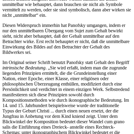
unmittelbar wie behauptet, dann brauchen sie nicht als Symbole
vermittelt zu werden, oder sie sind symbolisch, dann aber wirken sie
nicht „unmittelbar“ ein.
Diesen Widerspruch immerhin hat Panofsky umgangen, indem er
nur den unmittelbaren Übergang vom Sujet zum Gehalt bewirkt
sieht, nicht aber behauptet, daß der Gehalt unmittelbar auf den
Betrachter wirke. Erst recht behauptet er nicht, daß die unmittelbare
Einwirkung des Bildes auf den Betrachter der Gehalt des
Bildwerkes sei.
Im Original seiner Schrift benutzt Panofsky statt Gehalt den Begriff
intrinsische Bedeutung
. „Sie wird erfaßt, indem man die zugrunde
liegenden Prinzipien ermittelt, die die Grundeinstellung einer
Nation, einer Epoche, einer Klasse, einer religiösen oder
philosophischen Überzeugung enthüllen, modifiziert durch eine
Persönlichkeit und verdichtet in einem einzigen Werk. Selbstredend
manifestieren sich diese Prinzipien sowohl durch
Kompositionsmethoden wie durch ikonographische Bedeutung. Im
14. und 15. Jahrhundert beispielsweise wurde der traditionelle
Typus der Geburt Christi ... durch einen neuen ersetzt, der die
Jungfrau in Anbetung vor dem Kind kniend zeigt. Unter dem
Blickwinkel der Komposition bedeutet dieser Wandel cum grano
salis die Einführung eines Dreieck- anstelle eines Rechteck-
Schemas; unter ikonographischem Blickwinkel bedeutet er die