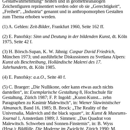
Gestaltwahrnehmung“ heißen und in geometrieanalogen
Zeichenfiguren repräsentiert werden oder ob sie „Gerechtigkeit“,
„Freiheit“, „Industria“ genannt und in anthropomorphen Gestalten
zum Thema erhoben werden.
(1) A. Gehlen:
Zeit-Bilder
, Frankfurt 1960, Seite 162 ff.
(2) E. Panofsky:
Sinn und Deutung in der bildenden Kunst
, dt. Köln
1975, Seite 42 f.
(3) H. Börsch-Supan, K. W. Jähnig:
Caspar David Friedrich
,
München 1973; und ausführliche Diskussionen zu Svetlana Alpers:
Kunst als Beschreibung, Holländische Malerei des 17.
Jahrhunderts
, dt. Köln 1985.
(4) E. Panofsky:
a.a.O.
, Seite 40 f.
(5) C. Braeger: „Die Nullikone, oder kann etwas auch nichts
darstellen“, in:
Exemplarische Gestaltung
8, Hochschule für
Gestaltung, Zürich 1987; F. P. Ingold: „Kunst-Kunst... zehn
Paragraphen zu Kasimir Malewitsch“, in:
Wiener Slawinistischer
Almanach
, Band 16, 1985; B. Brock: „The Reality of the
Universalia, Malevich and the black square“, in:
Kunst & Museums-
Journal
1, Amsterdam 1989; J. Simmen: „Das Quadrat von
Malewitsch. Schweben und Sonnen-Finsternis“, in: B. Wyss
(Hrsg.):
Bildfälle. Die Moderne im Zwielicht
, Zürich 1990; M.