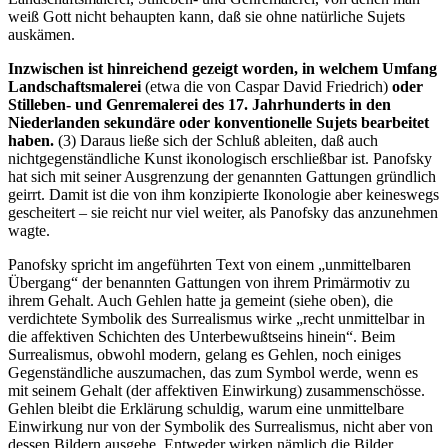
weiß Gott nicht behaupten kann, daß sie ohne natürliche Sujets
auskämen.
Inzwischen ist hinreichend gezeigt worden, in welchem Umfang
Landschaftsmalerei
(etwa die von Caspar David Friedrich)
oder
Stilleben- und Genremalerei des 17. Jahrhunderts in den
Niederlanden sekundäre oder konventionelle Sujets bearbeitet
haben.
(3) Daraus ließe sich der Schluß ableiten, daß auch
nichtgegenständliche Kunst ikonologisch erschließbar ist. Panofsky
hat sich mit seiner Ausgrenzung der genannten Gattungen gründlich
geirrt. Damit ist die von ihm konzipierte Ikonologie aber keineswegs
gescheitert – sie reicht nur viel weiter, als Panofsky das anzunehmen
wagte.
Panofsky spricht im angeführten Text von einem „unmittelbaren
Übergang“ der benannten Gattungen von ihrem Primärmotiv zu
ihrem Gehalt. Auch Gehlen hatte ja gemeint (siehe oben), die
verdichtete Symbolik des Surrealismus wirke „recht unmittelbar in
die affektiven Schichten des Unterbewußtseins hinein“. Beim
Surrealismus, obwohl modern, gelang es Gehlen, noch einiges
Gegenständliche auszumachen, das zum Symbol werde, wenn es
mit seinem Gehalt (der affektiven Einwirkung) zusammenschösse.
Gehlen bleibt die Erklärung schuldig, warum eine unmittelbare
Einwirkung nur von der Symbolik des Surrealismus, nicht aber von
dessen Bildern ausgehe. Entweder wirken nämlich die Bilder