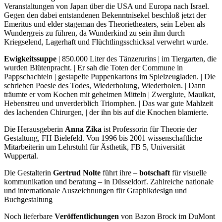
Veranstaltungen von Japan über die USA und Europa nach Israel.
Gegen den dabei entstandenen Bekenntnisekel beschloß jetzt der
Emeritus und elder stageman des Theorietheaters, sein Leben als
Wundergreis zu führen, da Wunderkind zu sein ihm durch
Kriegselend, Lagerhaft und Flüchtlingsschicksal verwehrt wurde.
Ewigkeitssuppe
| 850.000 Liter des Tänzerurins | im Tiergarten, die
wurden Blütenpracht. | Er sah die Toten der Commune in
Pappschachteln | gestapelte Puppenkartons im Spielzeugladen. | Die
schrieben Poesie des Todes, Wiederholung, Wiederholen. | Dann
träumte er vom Kochen mit geheimen Mitteln | Zwerglute, Maulkat,
Hebenstreu und unverderblich Triomphen. | Das war gute Mahlzeit
des lachenden Chirurgen, | der ihn bis auf die Knochen blamierte.
Die Herausgeberin
Anna Zika
ist Professorin für Theorie der
Gestaltung, FH Bielefeld. Von 1996 bis 2001 wissenschaftliche
Mitarbeiterin um Lehrstuhl für Ästhetik, FB 5, Universität
Wuppertal.
Die Gestalterin
Gertrud Nolte
führt ihre –
botschaft
für visuelle
kommunikation und beratung – in Düsseldorf. Zahlreiche nationale
und internationale Auszeichnungen für Graphikdesign und
Buchgestaltung
Noch lieferbare
Veröffentlichungen
von Bazon Brock im DuMont