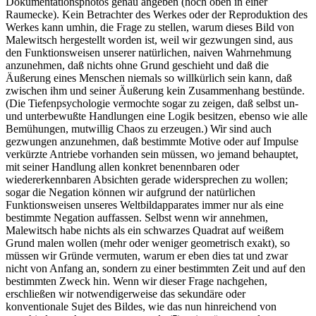
Dokumentationsphotos genau angeben (hoch oben in einer
Raumecke). Kein Betrachter des Werkes oder der Reproduktion des
Werkes kann umhin, die Frage zu stellen, warum dieses Bild von
Malewitsch hergestellt worden ist, weil wir gezwungen sind, aus
den Funktionsweisen unserer natürlichen, naiven Wahrnehmung
anzunehmen, daß nichts ohne Grund geschieht und daß die
Äußerung eines Menschen niemals so willkürlich sein kann, daß
zwischen ihm und seiner Äußerung kein Zusammenhang bestünde.
(Die Tiefenpsychologie vermochte sogar zu zeigen, daß selbst un-
und unterbewußte Handlungen eine Logik besitzen, ebenso wie alle
Bemühungen, mutwillig Chaos zu erzeugen.) Wir sind auch
gezwungen anzunehmen, daß bestimmte Motive oder auf Impulse
verkürzte Antriebe vorhanden sein müssen, wo jemand behauptet,
mit seiner Handlung allen konkret benennbaren oder
wiedererkennbaren Absichten gerade widersprechen zu wollen;
sogar die Negation können wir aufgrund der natürlichen
Funktionsweisen unseres Weltbildapparates immer nur als eine
bestimmte Negation auffassen. Selbst wenn wir annehmen,
Malewitsch habe nichts als ein schwarzes Quadrat auf weißem
Grund malen wollen (mehr oder weniger geometrisch exakt), so
müssen wir Gründe vermuten, warum er eben dies tat und zwar
nicht von Anfang an, sondern zu einer bestimmten Zeit und auf den
bestimmten Zweck hin. Wenn wir dieser Frage nachgehen,
erschließen wir notwendigerweise das sekundäre oder
konventionale Sujet des Bildes, wie das nun hinreichend von