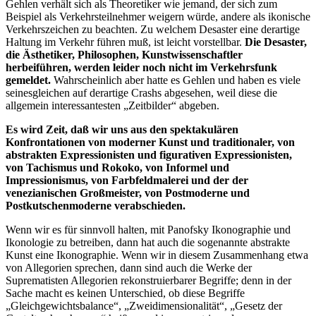
Gehlen verhält sich als Theoretiker wie jemand, der sich zum
Beispiel als Verkehrsteilnehmer weigern würde, andere als ikonische
Verkehrszeichen zu beachten. Zu welchem Desaster eine derartige
Haltung im Verkehr führen muß, ist leicht vorstellbar.
Die Desaster,
die Ästhetiker, Philosophen, Kunstwissenschaftler
herbeiführen, werden leider noch nicht im Verkehrsfunk
gemeldet.
Wahrscheinlich aber hatte es Gehlen und haben es viele
seinesgleichen auf derartige Crashs abgesehen, weil diese die
allgemein interessantesten „Zeitbilder“ abgeben.
Es wird Zeit, daß wir uns aus den spektakulären
Konfrontationen von moderner Kunst und traditionaler, von
abstrakten Expressionisten und figurativen Expressionisten,
von Tachismus und Rokoko, von Informel und
Impressionismus, von Farbfeldmalerei und der der
venezianischen Großmeister, von Postmoderne und
Postkutschenmoderne verabschieden.
Wenn wir es für sinnvoll halten, mit Panofsky Ikonographie und
Ikonologie zu betreiben, dann hat auch die sogenannte abstrakte
Kunst eine Ikonographie. Wenn wir in diesem Zusammenhang etwa
von Allegorien sprechen, dann sind auch die Werke der
Suprematisten Allegorien rekonstruierbarer Begriffe; denn in der
Sache macht es keinen Unterschied, ob diese Begriffe
„Gleichgewichtsbalance“, „Zweidimensionalität“, „Gesetz der