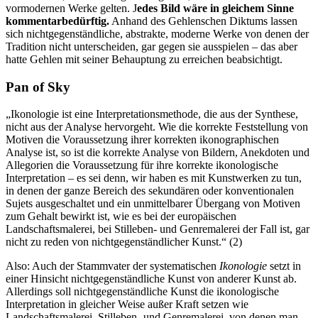
vormodernen Werke gelten. J
edes Bild wäre in gleichem Sinne
kommentarbedürftig.
Anhand des Gehlenschen Diktums lassen
sich nichtgegenständliche, abstrakte, moderne Werke von denen der
Tradition nicht unterscheiden, gar gegen sie ausspielen – das aber
hatte Gehlen mit seiner Behauptung zu erreichen beabsichtigt.
Pan of Sky
„Ikonologie ist eine Interpretationsmethode, die aus der Synthese,
nicht aus der Analyse hervorgeht. Wie die korrekte Feststellung von
Motiven die Voraussetzung ihrer korrekten ikonographischen
Analyse ist, so ist die korrekte Analyse von Bildern, Anekdoten und
Allegorien die Voraussetzung für ihre korrekte ikonologische
Interpretation – es sei denn, wir haben es mit Kunstwerken zu tun,
in denen der ganze Bereich des sekundären oder konventionalen
Sujets ausgeschaltet und ein unmittelbarer Übergang von Motiven
zum Gehalt bewirkt ist, wie es bei der europäischen
Landschaftsmalerei, bei Stilleben- und Genremalerei der Fall ist, gar
nicht zu reden von nichtgegenständlicher Kunst.“ (2)
Also: Auch der Stammvater der systematischen
Ikonologie
setzt in
einer Hinsicht nichtgegenständliche Kunst von anderer Kunst ab.
Allerdings soll nichtgegenständliche Kunst die ikonologische
Interpretation in gleicher Weise außer Kraft setzen wie
Landschaftsmalerei, Stilleben- und Genremalerei, von denen man