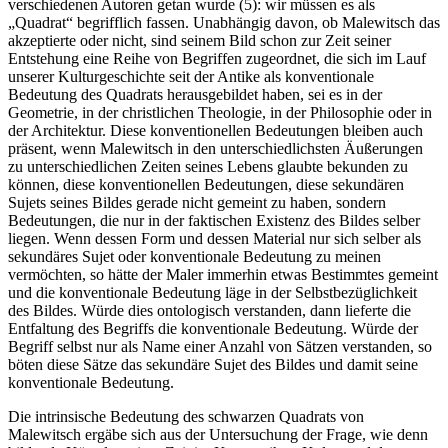
verschiedenen Autoren getan wurde (5): wir müssen es als
„Quadrat“ begrifflich fassen. Unabhängig davon, ob Malewitsch das
akzeptierte oder nicht, sind seinem Bild schon zur Zeit seiner
Entstehung eine Reihe von Begriffen zugeordnet, die sich im Lauf
unserer Kulturgeschichte seit der Antike als konventionale
Bedeutung des Quadrats herausgebildet haben, sei es in der
Geometrie, in der christlichen Theologie, in der Philosophie oder in
der Architektur. Diese konventionellen Bedeutungen bleiben auch
präsent, wenn Malewitsch in den unterschiedlichsten Äußerungen
zu unterschiedlichen Zeiten seines Lebens glaubte bekunden zu
können, diese konventionellen Bedeutungen, diese sekundären
Sujets seines Bildes gerade nicht gemeint zu haben, sondern
Bedeutungen, die nur in der faktischen Existenz des Bildes selber
liegen. Wenn dessen Form und dessen Material nur sich selber als
sekundäres Sujet oder konventionale Bedeutung zu meinen
vermöchten, so hätte der Maler immerhin etwas Bestimmtes gemeint
und die konventionale Bedeutung läge in der Selbstbezüglichkeit
des Bildes. Würde dies ontologisch verstanden, dann lieferte die
Entfaltung des Begriffs die konventionale Bedeutung. Würde der
Begriff selbst nur als Name einer Anzahl von Sätzen verstanden, so
böten diese Sätze das sekundäre Sujet des Bildes und damit seine
konventionale Bedeutung.
Die intrinsische Bedeutung des schwarzen Quadrats von
Malewitsch ergäbe sich aus der Untersuchung der Frage, wie denn