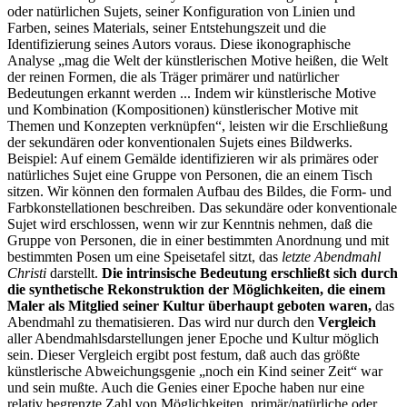
oder natürlichen Sujets, seiner Konfiguration von Linien und
Farben, seines Materials, seiner Entstehungszeit und die
Identifizierung seines Autors voraus. Diese ikonographische
Analyse „mag die Welt der künstlerischen Motive heißen, die Welt
der reinen Formen, die als Träger primärer und natürlicher
Bedeutungen erkannt werden ... Indem wir künstlerische Motive
und Kombination (Kompositionen) künstlerischer Motive mit
Themen und Konzepten verknüpfen“, leisten wir die Erschließung
der sekundären oder konventionalen Sujets eines Bildwerks.
Beispiel: Auf einem Gemälde identifizieren wir als primäres oder
natürliches Sujet eine Gruppe von Personen, die an einem Tisch
sitzen. Wir können den formalen Aufbau des Bildes, die Form- und
Farbkonstellationen beschreiben. Das sekundäre oder konventionale
Sujet wird erschlossen, wenn wir zur Kenntnis nehmen, daß die
Gruppe von Personen, die in einer bestimmten Anordnung und mit
bestimmten Posen um eine Speisetafel sitzt, das
letzte Abendmahl
Christi
darstellt.
Die intrinsische Bedeutung erschließt sich durch
die synthetische Rekonstruktion der Möglichkeiten, die einem
Maler als Mitglied seiner Kultur überhaupt geboten waren,
das
Abendmahl zu thematisieren. Das wird nur durch den
Vergleich
aller Abendmahlsdarstellungen jener Epoche und Kultur möglich
sein. Dieser Vergleich ergibt post festum, daß auch das größte
künstlerische Abweichungsgenie „noch ein Kind seiner Zeit“ war
und sein mußte. Auch die Genies einer Epoche haben nur eine
relativ begrenzte Zahl von Möglichkeiten, primär/natürliche oder