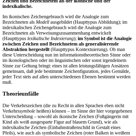
Zeichen und Bezeichnetem als der ikonische und der
indexikalische.
Im ikonischen Zeichengebrauch wird die Analogie zum
Bezeichneten als
Modell
ausgebildet (Haupttypus Abbildung); im
indexikalischen Zeichengebrauch wird die Analogie zum
Bezeichneten als Verweisungszusammenhang entwickelt
(Haupttypus
lexikalische Indexierung
);
im Symbol ist die Analogie
zwischen Zeichen und Bezeichnetem als generalisierende
Abstraktion hergestellt
(Haupttypus Kontextuierung). Ob man
diese Unterscheidung nun im informationstheoretischen Sinne oder
im ikonologischen oder im linguistischen oder sonst irgendeinem
Sinne zur Geltung bringt: eines ist allen leistungsfähigen Ansätzen
gemeinsam, daß jede bestimmte Zeichenfiguration, jedes Gemälde,
jeder Text stets auf allen unterschiedenen Ebenen bestimmt werden
muß.
Theorieunfälle
Die Verkehrszeichen (die zu Recht in allen Sprachen eben nicht
Verkehrs
symbole
heißen) können – im Sinne der hier vorgegebenen
Unterscheidung – sowohl als ikonische Zeichen (Fußgängerin mit
Kind als weiß ausgesparte Figur auf blauem Grund), wie als
indexikalische Zeichen (Einbahnstraßenschild in Gestalt eines
Pfeils), wie auch als symbolische Zeichen (roter Balken in weißem