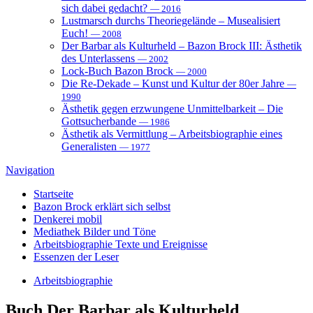
sich dabei gedacht?
— 2016
Lustmarsch durchs Theoriegelände – Musealisiert
Euch!
— 2008
Der Barbar als Kulturheld – Bazon Brock III: Ästhetik
des Unterlassens
— 2002
Lock-Buch Bazon Brock
— 2000
Die Re-Dekade – Kunst und Kultur der 80er Jahre
—
1990
Ästhetik gegen erzwungene Unmittelbarkeit – Die
Gottsucherbande
— 1986
Ästhetik als Vermittlung – Arbeitsbiographie eines
Generalisten
— 1977
Navigation
Startseite
Bazon Brock
erklärt sich selbst
Denkerei
mobil
Mediathek
Bilder und Töne
Arbeitsbiographie
Texte und Ereignisse
Essenzen
der Leser
Arbeitsbiographie
Buch
Der Barbar als Kulturheld