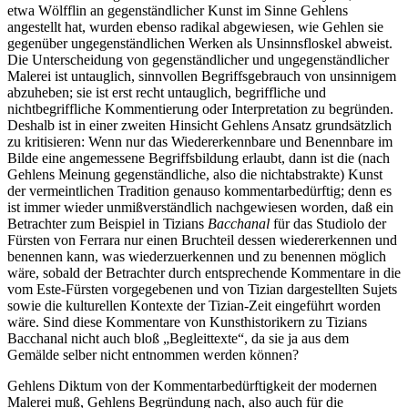
etwa Wölfflin an gegenständlicher Kunst im Sinne Gehlens
angestellt hat, wurden ebenso radikal abgewiesen, wie Gehlen sie
gegenüber ungegenständlichen Werken als Unsinnsfloskel abweist.
Die Unterscheidung von gegenständlicher und ungegenständlicher
Malerei ist untauglich, sinnvollen Begriffsgebrauch von unsinnigem
abzuheben; sie ist erst recht untauglich, begriffliche und
nichtbegriffliche Kommentierung oder Interpretation zu begründen.
Deshalb ist in einer zweiten Hinsicht Gehlens Ansatz grundsätzlich
zu kritisieren: Wenn nur das Wiedererkennbare und Benennbare im
Bilde eine angemessene Begriffsbildung erlaubt, dann ist die (nach
Gehlens Meinung gegenständliche, also die nichtabstrakte) Kunst
der vermeintlichen Tradition genauso kommentarbedürftig; denn es
ist immer wieder unmißverständlich nachgewiesen worden, daß ein
Betrachter zum Beispiel in Tizians
Bacchanal
für das Studiolo der
Fürsten von Ferrara nur einen Bruchteil dessen wiedererkennen und
benennen kann, was wiederzuerkennen und zu benennen möglich
wäre, sobald der Betrachter durch entsprechende Kommentare in die
vom Este-Fürsten vorgegebenen und von Tizian dargestellten Sujets
sowie die kulturellen Kontexte der Tizian-Zeit eingeführt worden
wäre. Sind diese Kommentare von Kunsthistorikern zu Tizians
Bacchanal nicht auch bloß „Begleittexte“, da sie ja aus dem
Gemälde selber nicht entnommen werden können?
Gehlens Diktum von der Kommentarbedürftigkeit der modernen
Malerei muß, Gehlens Begründung nach, also auch für die