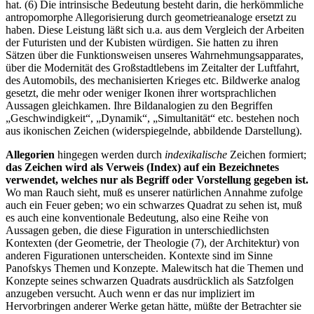
hat. (6) Die intrinsische Bedeutung besteht darin, die herkömmliche
antropomorphe Allegorisierung durch geometrieanaloge ersetzt zu
haben. Diese Leistung läßt sich u.a. aus dem Vergleich der Arbeiten
der Futuristen und der Kubisten würdigen. Sie hatten zu ihren
Sätzen über die Funktionsweisen unseres Wahrnehmungsapparates,
über die Modernität des Großstadtlebens im Zeitalter der Luftfahrt,
des Automobils, des mechanisierten Krieges etc. Bildwerke analog
gesetzt, die mehr oder weniger Ikonen ihrer wortsprachlichen
Aussagen gleichkamen. Ihre Bildanalogien zu den Begriffen
„Geschwindigkeit“, „Dynamik“, „Simultanität“ etc. bestehen noch
aus ikonischen Zeichen (widerspiegelnde, abbildende Darstellung).
Allegorien
hingegen werden durch
indexikalische
Zeichen formiert;
das Zeichen wird als Verweis (Index) auf ein Bezeichnetes
verwendet, welches nur als Begriff oder Vorstellung gegeben ist.
Wo man Rauch sieht, muß es unserer natürlichen Annahme zufolge
auch ein Feuer geben; wo ein schwarzes Quadrat zu sehen ist, muß
es auch eine konventionale Bedeutung, also eine Reihe von
Aussagen geben, die diese Figuration in unterschiedlichsten
Kontexten (der Geometrie, der Theologie (7), der Architektur) von
anderen Figurationen unterscheiden. Kontexte sind im Sinne
Panofskys Themen und Konzepte. Malewitsch hat die Themen und
Konzepte seines schwarzen Quadrats ausdrücklich als Satzfolgen
anzugeben versucht. Auch wenn er das nur impliziert im
Hervorbringen anderer Werke getan hätte, müßte der Betrachter sie