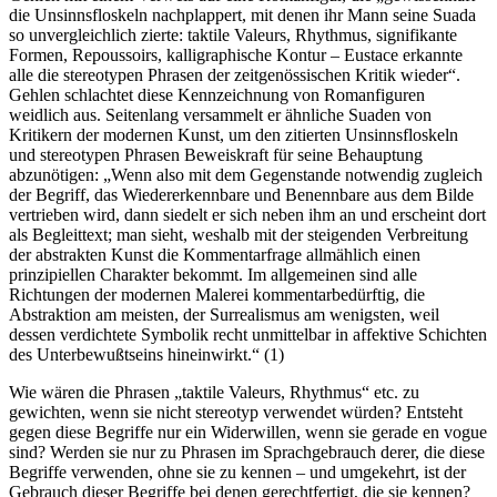
die Unsinnsfloskeln nachplappert, mit denen ihr Mann seine Suada
so unvergleichlich zierte: taktile Valeurs, Rhythmus, signifikante
Formen, Repoussoirs, kalligraphische Kontur – Eustace erkannte
alle die stereotypen Phrasen der zeitgenössischen Kritik wieder“.
Gehlen schlachtet diese Kennzeichnung von Romanfiguren
weidlich aus. Seitenlang versammelt er ähnliche Suaden von
Kritikern der modernen Kunst, um den zitierten Unsinnsfloskeln
und stereotypen Phrasen Beweiskraft für seine Behauptung
abzunötigen: „Wenn also mit dem Gegenstande notwendig zugleich
der Begriff, das Wiedererkennbare und Benennbare aus dem Bilde
vertrieben wird, dann siedelt er sich neben ihm an und erscheint dort
als Begleittext; man sieht, weshalb mit der steigenden Verbreitung
der abstrakten Kunst die Kommentarfrage allmählich einen
prinzipiellen Charakter bekommt. Im allgemeinen sind alle
Richtungen der modernen Malerei kommentarbedürftig, die
Abstraktion am meisten, der Surrealismus am wenigsten, weil
dessen verdichtete Symbolik recht unmittelbar in affektive Schichten
des Unterbewußtseins hineinwirkt.“ (1)
Wie wären die Phrasen „taktile Valeurs, Rhythmus“ etc. zu
gewichten, wenn sie nicht stereotyp verwendet würden? Entsteht
gegen diese Begriffe nur ein Widerwillen, wenn sie gerade en vogue
sind? Werden sie nur zu Phrasen im Sprachgebrauch derer, die diese
Begriffe verwenden, ohne sie zu kennen – und umgekehrt, ist der
Gebrauch dieser Begriffe bei denen gerechtfertigt, die sie kennen?