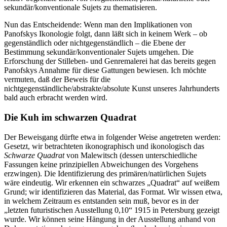
sekundär/konventionale Sujets zu thematisieren.
Nun das Entscheidende: Wenn man den Implikationen von
Panofskys Ikonologie folgt, dann läßt sich in keinem Werk – ob
gegenständlich oder nichtgegenständlich – die Ebene der
Bestimmung sekundär/konventionaler Sujets umgehen. Die
Erforschung der Stilleben- und Genremalerei hat das bereits gegen
Panofskys Annahme für diese Gattungen bewiesen. Ich möchte
vermuten, daß der Beweis für die
nichtgegenständliche/abstrakte/absolute Kunst unseres Jahrhunderts
bald auch erbracht werden wird.
Die Kuh im schwarzen Quadrat
Der Beweisgang dürfte etwa in folgender Weise angetreten werden:
Gesetzt, wir betrachteten ikonographisch und ikonologisch das
Schwarze Quadrat
von Malewitsch (dessen unterschiedliche
Fassungen keine prinzipiellen Abweichungen des Vorgehens
erzwingen). Die Identifizierung des primären/natürlichen Sujets
wäre eindeutig. Wir erkennen ein schwarzes „Quadrat“ auf weißem
Grund; wir identifizieren das Material, das Format. Wir wissen etwa,
in welchem Zeitraum es entstanden sein muß, bevor es in der
„letzten futuristischen Ausstellung 0,10“ 1915 in Petersburg gezeigt
wurde. Wir können seine Hängung in der Ausstellung anhand von