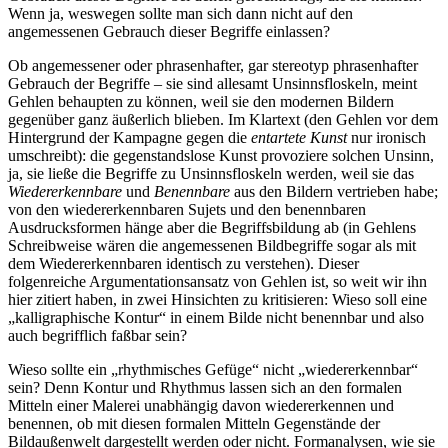
Wenn ja, weswegen sollte man sich dann nicht auf den
angemessenen Gebrauch dieser Begriffe einlassen?
Ob angemessener oder phrasenhafter, gar stereotyp phrasenhafter
Gebrauch der Begriffe – sie sind allesamt Unsinnsfloskeln, meint
Gehlen behaupten zu können, weil sie den modernen Bildern
gegenüber ganz äußerlich blieben. Im Klartext (den Gehlen vor dem
Hintergrund der Kampagne gegen die
entartete Kunst
nur ironisch
umschreibt): die gegenstandslose Kunst provoziere solchen Unsinn,
ja, sie ließe die Begriffe zu Unsinnsfloskeln werden, weil sie das
Wiedererkennbare
und
Benennbare
aus den Bildern vertrieben habe;
von den wiedererkennbaren Sujets und den benennbaren
Ausdrucksformen hänge aber die Begriffsbildung ab (in Gehlens
Schreibweise wären die angemessenen Bildbegriffe sogar als mit
dem Wiedererkennbaren identisch zu verstehen). Dieser
folgenreiche Argumentationsansatz von Gehlen ist, so weit wir ihn
hier zitiert haben, in zwei Hinsichten zu kritisieren: Wieso soll eine
„kalligraphische Kontur“ in einem Bilde nicht benennbar und also
auch begrifflich faßbar sein?
Wieso sollte ein „rhythmisches Gefüge“ nicht „wiedererkennbar“
sein? Denn Kontur und Rhythmus lassen sich an den formalen
Mitteln einer Malerei unabhängig davon wiedererkennen und
benennen, ob mit diesen formalen Mitteln Gegenstände der
Bildaußenwelt dargestellt werden oder nicht. Formanalysen, wie sie