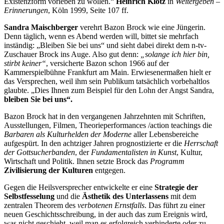
Existenzform vorleben zu wollen.“
Heinrich Klotz
in
Weitergeben –
Erinnerungen
, Köln 1999, Seite 107 ff.
Sandra Maischberger
verehrt Bazon Brock wie eine Jüngerin.
Denn täglich, wenn es Abend werden will, bittet sie mehrfach
inständig: „Bleiben Sie bei uns“ und sieht dabei direkt dem n-tv-
Zuschauer Brock ins Auge. Also gut denn:
„solange ich hier bin,
stirbt keiner“
, versicherte Bazon schon 1966 auf der
Kammerspielbühne Frankfurt am Main. Erwiesenermaßen hielt er
das Versprechen, weil ihm sein Publikum tatsächlich vorbehaltlos
glaubte. „Dies Ihnen zum Beispiel für den Lohn der Angst Sandra,
bleiben Sie bei uns“.
Bazon Brock hat in den vergangenen Jahrzehnten mit Schriften,
Ausstellungen, Filmen, Theorieperformances /action teachings die
Barbaren als Kulturhelden der Moderne
aller Lebensbereiche
aufgespürt. In den achtziger Jahren prognostizierte er die
Herrschaft
der Gottsucherbanden
, der
Fundamentalisten in Kunst
, Kultur,
Wirtschaft und Politik. Ihnen setzte Brock das
Programm
Zivilisierung der Kulturen
entgegen.
Gegen die Heilsversprecher entwickelte er eine
Strategie der
Selbstfesselung
und die
Ästhetik des Unterlassens
mit dem
zentralen Theorem des
verbotenen Ernstfalls
. Das führt zu einer
neuen Geschichtsschreibung, in der auch das zum Ereignis wird,
was nicht geschieht, weil man es erfolgreich verhinderte oder zu