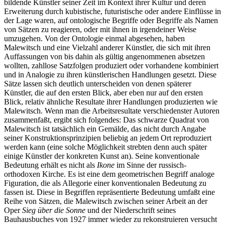
bildende Künstler seiner Zeit im Kontext ihrer Kultur und deren
Erweiterung durch kubistische, futuristische oder andere Einflüsse in
der Lage waren, auf ontologische Begriffe oder Begriffe als Namen
von Sätzen zu reagieren, oder mit ihnen in irgendeiner Weise
umzugehen. Von der Ontologie einmal abgesehen, haben
Malewitsch und eine Vielzahl anderer Künstler, die sich mit ihren
Auffassungen von bis dahin als gültig angenommenen absetzen
wollten, zahllose Satzfolgen produziert oder vorhandene kombiniert
und in Analogie zu ihren künstlerischen Handlungen gesetzt. Diese
Sätze lassen sich deutlich unterscheiden von denen späterer
Künstler, die auf den ersten Blick, aber eben nur auf den ersten
Blick, relativ ähnliche Resultate ihrer Handlungen produzierten wie
Malewitsch. Wenn man die Arbeitsresultate verschiedenster Autoren
zusammenfaßt, ergibt sich folgendes: Das schwarze Quadrat von
Malewitsch ist tatsächlich ein Gemälde, das nicht durch Angabe
seiner Konstruktionsprinzipien beliebig an jedem Ort reproduziert
werden kann (eine solche Möglichkeit strebten denn auch später
einige Künstler der konkreten Kunst an). Seine konventionale
Bedeutung erhält es nicht als
Ikone
im Sinne der russisch-
orthodoxen Kirche. Es ist eine dem geometrischen Begriff analoge
Figuration, die als Allegorie einer konventionalen Bedeutung zu
fassen ist. Diese in Begriffen repräsentierte Bedeutung umfaßt eine
Reihe von Sätzen, die Malewitsch zwischen seiner Arbeit an der
Oper
Sieg über die Sonne
und der Niederschrift seines
Bauhausbuches von 1927 immer wieder zu rekonstruieren versucht