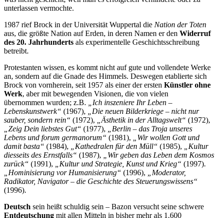
unterlassen vermochte.
1987 rief Brock in der Universität Wuppertal die
Nation der Toten
aus, die größte Nation auf Erden, in deren Namen er den
Widerruf
des 20. Jahrhunderts
als experimentelle Geschichtsschreibung
betreibt.
Protestanten wissen, es kommt nicht auf gute und vollendete Werke
an, sondern auf die Gnade des Himmels. Deswegen etablierte sich
Brock von vornherein, seit 1957 als einer der ersten
Künstler ohne
Werk
, aber mit bewegenden Visionen, die von vielen
übernommen wurden; z.B.
„Ich inszeniere Ihr Leben –
Lebenskunstwerk“
(1967),
„Die neuen Bilderkriege – nicht nur
sauber, sondern rein“
(1972),
„Ästhetik in der Alltagswelt“
(1972),
„Zeig Dein liebstes Gut“
(1977),
„Berlin – das Troja unseres
Lebens und forum germanorum“
(1981),
„Wir wollen Gott und
damit basta“
(1984),
„Kathedralen für den Müll“
(1985),
„Kultur
diesseits des Ernstfalls“
(1987),
„Wir geben das Leben dem Kosmos
zurück“
(1991),
„Kultur und Strategie, Kunst und Krieg“
(1997).
„Hominisierung vor Humanisierung“
(1996),
„Moderator,
Radikator, Navigator – die Geschichte des Steuerungswissens“
(1996).
Deutsch
sein heißt schuldig sein – Bazon versucht seine schwere
Entdeutschung
mit allen Mitteln in bisher mehr als 1.600