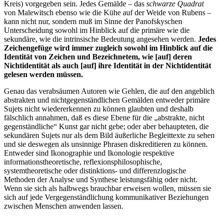
Kreis) vorgegeben sein. Jedes Gemälde – das
schwarze Quadrat
von Malewitsch ebenso wie die Kühe auf der Weide von Rubens –
kann nicht nur, sondern muß im Sinne der Panofskyschen
Unterscheidung sowohl im Hinblick auf die primäre wie die
sekundäre, wie die intrinsische Bedeutung angesehen werden.
Jedes
Zeichengefüge wird immer zugleich sowohl im Hinblick auf die
Identität von Zeichen und Bezeichnetem, wie [auf] deren
Nichtidentität als auch [auf] ihre Identität in der Nichtidentität
gelesen werden müssen.
Genau das verabsäumen Autoren wie Gehlen, die auf den angeblich
abstrakten und nichtgegenständlichen Gemälden entweder primäre
Sujets nicht wiedererkennen zu können glaubten und deshalb
fälschlich annahmen, daß es diese Ebene für die „abstrakte, nicht
gegenständliche“ Kunst gar nicht gebe; oder aber behaupteten, die
sekundären Sujets nur als dem Bild äußerliche Begleittexte zu sehen
und sie deswegen als unsinnige Phrasen diskreditieren zu können.
Entweder sind Ikonographie und Ikonologie respektive
informationstheoretische, reflexionsphilosophische,
systemtheoretische oder distinktions- und differenzlogische
Methoden der Analyse und Synthese leistungsfähig oder nicht.
Wenn sie sich als halbwegs brauchbar erweisen wollen, müssen sie
sich auf jede Vergegenständlichung kommunikativer Beziehungen
zwischen Menschen anwenden lassen.