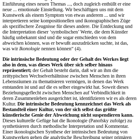
Einführung eines neuen Themas ..., doch zugleich enthüllt er eine
neue ... emotionale Einstellung. Wir beschäftigen uns mit dem
Kunstwerk als einem Symptom von etwas anderem ... und wir
interpretieren seine kompositionellen und ikonographischen Züge
als spezifischere Zeugnisse für dieses andere. Die Entdeckung und
die Interpretation dieser ‘symbolischen’ Werte, die dem Künstler
häufig unbekannt sind und die sogar entschieden von dem
abweichen können, was er bewußt auszudrücken suchte, ist das,
was wir
Ikonologie
nennen können“ (4).
Die intrinsische Bedeutung oder der Gehalt des Werkes liegt
also in dem, was dieses Werk über sich selber hinaus
repräsentiert;
der Gehalt besteht darin, daß wir an ihm die
zeittypischen Wechselverhältnisse zwischen Menschen in ihren
Lebensräumen zu thematisieren vermögen, in denen das Werk
entstanden ist und auf die es selber eingewirkt hat. Soweit dieses
Beziehungsgeflecht zwischen Menschen auf Verbindlichkeit in
deren Zusammenleben ausgerichtet ist, identifizieren wir es als deren
Kultur.
Die intrinsische Bedeutung kennzeichnet das Werk als
Bestandteil einer Kultur, von der sich selbst das größte
künstlerische Genie der Abweichung nicht suspendieren kann.
Dieses kulturelle Gefüge hat die Ikonologie (Panofsky zufolge) zu
synthetisieren durch methodische Interpretation und Kommentar.
Einer ikonologischen Synthese der intrinsischen Bedeutung von
Kunstwerken gehen die analytische Beschreibung seiner primären