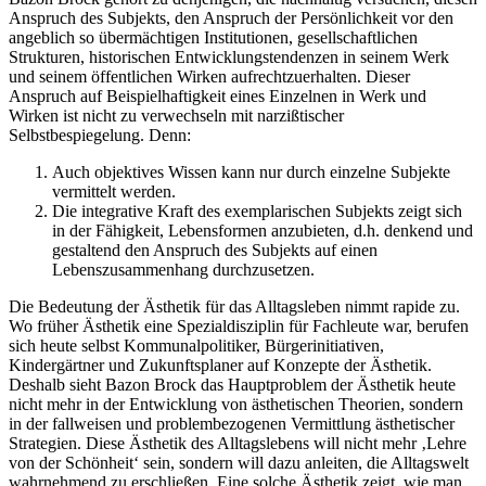
Anspruch des Subjekts, den Anspruch der Persönlichkeit vor den
angeblich so übermächtigen Institutionen, gesellschaftlichen
Strukturen, historischen Entwicklungstendenzen in seinem Werk
und seinem öffentlichen Wirken aufrechtzuerhalten. Dieser
Anspruch auf Beispielhaftigkeit eines Einzelnen in Werk und
Wirken ist nicht zu verwechseln mit narzißtischer
Selbstbespiegelung. Denn:
Auch objektives Wissen kann nur durch einzelne Subjekte
vermittelt werden.
Die integrative Kraft des exemplarischen Subjekts zeigt sich
in der Fähigkeit, Lebensformen anzubieten, d.h. denkend und
gestaltend den Anspruch des Subjekts auf einen
Lebenszusammenhang durchzusetzen.
Die Bedeutung der Ästhetik für das Alltagsleben nimmt rapide zu.
Wo früher Ästhetik eine Spezialdisziplin für Fachleute war, berufen
sich heute selbst Kommunalpolitiker, Bürgerinitiativen,
Kindergärtner und Zukunftsplaner auf Konzepte der Ästhetik.
Deshalb sieht Bazon Brock das Hauptproblem der Ästhetik heute
nicht mehr in der Entwicklung von ästhetischen Theorien, sondern
in der fallweisen und problembezogenen Vermittlung ästhetischer
Strategien. Diese Ästhetik des Alltagslebens will nicht mehr ‚Lehre
von der Schönheit‘ sein, sondern will dazu anleiten, die Alltagswelt
wahrnehmend zu erschließen. Eine solche Ästhetik zeigt, wie man