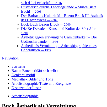
sich dabei gedacht?
— 2016
Lustmarsch durchs Theoriegelände – Musealisiert
Euch!
— 2008
Der Barbar als Kulturheld – Bazon Brock III: Ästhetik
des Unterlassens
— 2002
Lock-Buch Bazon Brock
— 2000
Die Re-Dekade – Kunst und Kultur der 80er Jahre
—
1990
Ästhetik gegen erzwungene Unmittelbarkeit – Die
Gottsucherbande
— 1986
Ästhetik als Vermittlung – Arbeitsbiographie eines
Generalisten
— 1977
Navigation
Startseite
Bazon Brock
erklärt sich selbst
Denkerei
mobil
Mediathek
Bilder und Töne
Arbeitsbiographie
Texte und Ereignisse
Essenzen
der Leser
Arbeitsbiographie
Buch
Ästhetik als Vermittlung