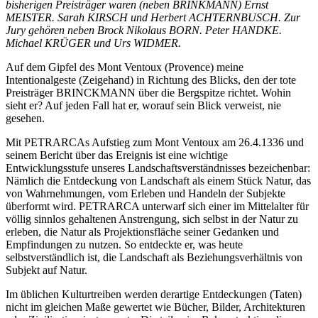
bisherigen Preisträger waren (neben BRINKMANN) Ernst
MEISTER. Sarah KIRSCH und Herbert ACHTERNBUSCH. Zur
Jury gehören neben Brock Nikolaus BORN. Peter HANDKE.
Michael KRÜGER und Urs WIDMER.
Auf dem Gipfel des Mont Ventoux (Provence) meine
Intentionalgeste (Zeigehand) in Richtung des Blicks, den der tote
Preisträger BRINCKMANN über die Bergspitze richtet. Wohin
sieht er? Auf jeden Fall hat er, worauf sein Blick verweist, nie
gesehen.
Mit PETRARCAs Aufstieg zum Mont Ventoux am 26.4.1336 und
seinem Bericht über das Ereignis ist eine wichtige
Entwicklungsstufe unseres Landschaftsverständnisses bezeichenbar:
Nämlich die Entdeckung von Landschaft als einem Stück Natur, das
von Wahrnehmungen, vom Erleben und Handeln der Subjekte
überformt wird. PETRARCA unterwarf sich einer im Mittelalter für
völlig sinnlos gehaltenen Anstrengung, sich selbst in der Natur zu
erleben, die Natur als Projektionsfläche seiner Gedanken und
Empfindungen zu nutzen. So entdeckte er, was heute
selbstverständlich ist, die Landschaft als Beziehungsverhältnis von
Subjekt auf Natur.
Im üblichen Kulturtreiben werden derartige Entdeckungen (Taten)
nicht im gleichen Maße gewertet wie Bücher, Bilder, Architekturen