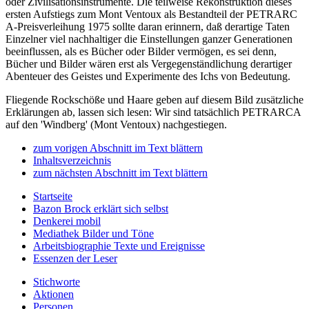
oder Zivilisationsinstrumente. Die teilweise Rekonstruktion dieses
ersten Aufstiegs zum Mont Ventoux als Bestandteil der PETRARC
A-Preisverleihung 1975 sollte daran erinnern, daß derartige Taten
Einzelner viel nachhaltiger die Einstellungen ganzer Generationen
beeinflussen, als es Bücher oder Bilder vermögen, es sei denn,
Bücher und Bilder wären erst als Vergegenständlichung derartiger
Abenteuer des Geistes und Experimente des Ichs von Bedeutung.
Fliegende Rockschöße und Haare geben auf diesem Bild zusätzliche
Erklärungen ab, lassen sich lesen: Wir sind tatsächlich PETRARCA
auf den 'Windberg' (Mont Ventoux) nachgestiegen.
zum vorigen Abschnitt im Text blättern
Inhaltsverzeichnis
zum nächsten Abschnitt im Text blättern
Startseite
Bazon Brock
erklärt sich selbst
Denkerei
mobil
Mediathek
Bilder und Töne
Arbeitsbiographie
Texte und Ereignisse
Essenzen
der Leser
Stichworte
Aktionen
Personen