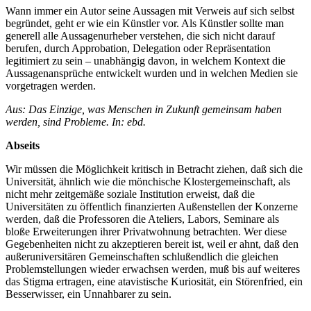
Wann immer ein Autor seine Aussagen mit Verweis auf sich selbst
begründet, geht er wie ein Künstler vor. Als Künstler sollte man
generell alle Aussagenurheber verstehen, die sich nicht darauf
berufen, durch Approbation, Delegation oder Repräsentation
legitimiert zu sein – unabhängig davon, in welchem Kontext die
Aussagenansprüche entwickelt wurden und in welchen Medien sie
vorgetragen werden.
Aus: Das Einzige, was Menschen in Zukunft gemeinsam haben
werden, sind Pro
bleme. In: ebd.
Abseits
Wir müssen die Möglichkeit kritisch in Betracht ziehen, daß sich die
Universität, ähnlich wie die mönchische Klostergemeinschaft, als
nicht mehr zeitgemäße soziale Institution erweist, daß die
Universitäten zu öffentlich finanzierten Außenstellen der Konzerne
werden, daß die Professoren die Ateliers, Labors, Seminare als
bloße Erweiterungen ihrer Privatwohnung betrachten. Wer diese
Gegebenheiten nicht zu akzeptieren bereit ist, weil er ahnt, daß den
außeruniversitären Gemeinschaften schlußendlich die gleichen
Problemstellungen wieder erwachsen werden, muß bis auf weiteres
das Stigma ertragen, eine atavistische Kuriosität, ein Störenfried, ein
Besserwisser, ein Unnahbarer zu sein.