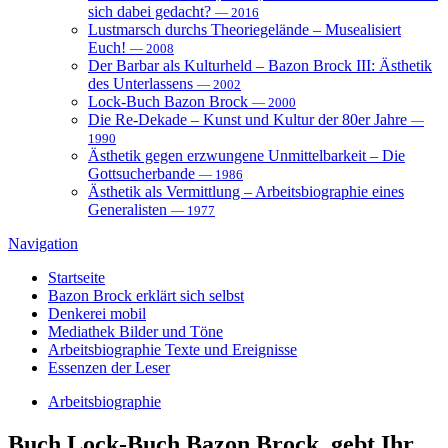
sich dabei gedacht?
— 2016
Lustmarsch durchs Theoriegelände – Musealisiert
Euch!
— 2008
Der Barbar als Kulturheld – Bazon Brock III: Ästhetik
des Unterlassens
— 2002
Lock-Buch Bazon Brock
— 2000
Die Re-Dekade – Kunst und Kultur der 80er Jahre
—
1990
Ästhetik gegen erzwungene Unmittelbarkeit – Die
Gottsucherbande
— 1986
Ästhetik als Vermittlung – Arbeitsbiographie eines
Generalisten
— 1977
Navigation
Startseite
Bazon Brock
erklärt sich selbst
Denkerei
mobil
Mediathek
Bilder und Töne
Arbeitsbiographie
Texte und Ereignisse
Essenzen
der Leser
Arbeitsbiographie
Buch
Lock-Buch Bazon Brock, gebt Ihr