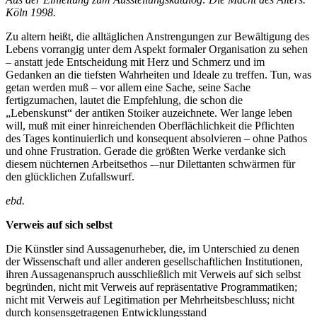
Köln 1998.
Zu altern heißt, die alltäglichen Anstrengungen zur Bewältigung des
Lebens vorrangig unter dem Aspekt formaler Organisation zu sehen
– anstatt jede Entscheidung mit Herz und Schmerz und im
Gedanken an die tiefsten Wahrheiten und Ideale zu treffen. Tun, was
getan werden muß – vor allem eine Sache, seine Sache
fertigzumachen, lautet die Empfehlung, die schon die
„Lebenskunst“ der antiken Stoiker auzeichnete. Wer lange leben
will, muß mit einer hinreichenden Oberflächlichkeit die Pflichten
des Tages kontinuierlich und konsequent absolvieren – ohne Pathos
und ohne Frustration. Gerade die größten Werke verdanke sich
diesem nüchternen Arbeitsethos -–nur Dilettanten schwärmen für
den glücklichen Zufallswurf.
ebd.
Verweis auf sich selbst
Die Künstler sind Aussagenurheber, die, im Unterschied zu denen
der Wissenschaft und aller anderen gesellschaftlichen Institutionen,
ihren Aussagenanspruch ausschließlich mit Verweis auf sich selbst
begründen, nicht mit Verweis auf repräsentative Programmatiken;
nicht mit Verweis auf Legitimation per Mehrheitsbeschluss; nicht
durch konsensgetragenen Entwicklungsstand