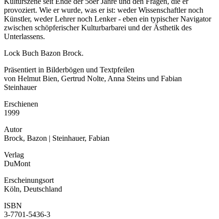
Kulturszene seit Ende der 5oer Jahre und den Fragen, die er
provoziert. Wie er wurde, was er ist: weder Wissenschaftler noch
Künstler, weder Lehrer noch Lenker - eben ein typischer Navigator
zwischen schöpferischer Kulturbarbarei und der Ästhetik des
Unterlassens.
Lock Buch Bazon Brock.
Präsentiert in Bilderbögen und Textpfeilen
von Helmut Bien, Gertrud Nolte, Anna Steins und Fabian
Steinhauer
Erschienen
1999
Autor
Brock, Bazon | Steinhauer, Fabian
Verlag
DuMont
Erscheinungsort
Köln, Deutschland
ISBN
3-7701-5436-3