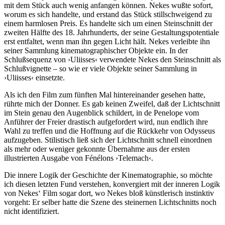
mit dem Stück auch wenig anfangen können. Nekes wußte sofort,
worum es sich handelte, und erstand das Stück stillschweigend zu
einem harmlosen Preis. Es handelte sich um einen Steinschnitt der
zweiten Hälfte des 18. Jahrhunderts, der seine Gestaltungspotentiale
erst entfaltet, wenn man ihn gegen Licht hält. Nekes verleibte ihn
seiner Sammlung kinematographischer Objekte ein. In der
Schlußsequenz von ›Uliisses‹ verwendete Nekes den Steinschnitt als
Schlußvignette – so wie er viele Objekte seiner Sammlung in
›Uliisses‹ einsetzte.
Als ich den Film zum fünften Mal hintereinander gesehen hatte,
rührte mich der Donner. Es gab keinen Zweifel, daß der Lichtschnitt
im Stein genau den Augenblick schildert, in de Penelope vom
Anführer der Freier drastisch aufgefordert wird, nun endlich ihre
Wahl zu treffen und die Hoffnung auf die Rückkehr von Odysseus
aufzugeben. Stilistisch ließ sich der Lichtschnitt schnell einordnen
als mehr oder weniger gekonnte Übernahme aus der ersten
illustrierten Ausgabe von Fénélons ›Telemach‹.
Die innere Logik der Geschichte der Kinematographie, so möchte
ich diesen letzten Fund verstehen, konvergiert mit der inneren Logik
von Nekes‘ Film sogar dort, wo Nekes bloß künstlerisch instinktiv
vorgeht: Er selber hatte die Szene des steinernen Lichtschnitts noch
nicht identifiziert.