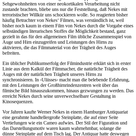
Sehgewohnheiten von einer neokortikalen Verarbeitung nicht
zustande brachten, bliebe uns nur die Feststellung, daß Nekes mit
terroristischer Willkür uns schockieren wolle. So reagierten bisher
häufig Betrachter von Nekes‘ Filmen, was verständlich ist, weil
bisher noch kaum in einem Film von Nekes durch die Vorgabe eines
selbständigen literarischen Stoffes die Möglichkeit bestand, ganz
gezielt in das für den allgemeinen Film übliche Zusammenspiel von
Auge und Hirn einzugreifen und Leistungen des Hirns zu
aktivieren, die das Filmmaterial von der Trägheit des Auges
befreiten.
Ein üblicher Publikumserfolg der Filmindustrie erklärt sich in erster
Linie aus dem Kalkül der Filmmacher, die natürliche Trägheit des
Auges mit der natürlichen Trägheit unseres Hirns zu
synchronisieren. In ›Uliisses‹ macht man die belebende Erfahrung,
mit den Leistungen der Großhirnrindenzentren weit über das
filmische Bild hinauszukommen, hinaus gezwungen zu werden. Das
erreicht Nekes durch seine unverwechselbare Gestaltung in
Kinosequenzen.
Vor Jahren kaufte Werner Nekes in einem Hamburger Antiquariat
eine gerahmte handtellergroße Steinplatte, die auf einer Seite
Vertiefungen wie ein Cameo aufwies. Der Stil der Figuration und
das Darstellungsmotiv waren kaum wahrnehmbar, solange die
dünne Steinplatte auf dem Tisch lag. Der Antiquar hatte deswegen