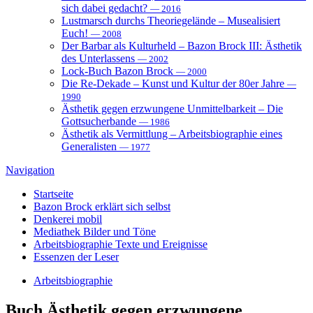
sich dabei gedacht?
— 2016
Lustmarsch durchs Theoriegelände – Musealisiert
Euch!
— 2008
Der Barbar als Kulturheld – Bazon Brock III: Ästhetik
des Unterlassens
— 2002
Lock-Buch Bazon Brock
— 2000
Die Re-Dekade – Kunst und Kultur der 80er Jahre
—
1990
Ästhetik gegen erzwungene Unmittelbarkeit – Die
Gottsucherbande
— 1986
Ästhetik als Vermittlung – Arbeitsbiographie eines
Generalisten
— 1977
Navigation
Startseite
Bazon Brock
erklärt sich selbst
Denkerei
mobil
Mediathek
Bilder und Töne
Arbeitsbiographie
Texte und Ereignisse
Essenzen
der Leser
Arbeitsbiographie
Buch
Ästhetik gegen erzwungene