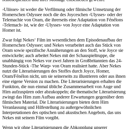
›Uliisses‹ ist weder die Verfilmung oder filmische Umsetzung der
Homerschen Odyssee noch die des Joyceschen ›Ulysses‹ oder der
Telemachie von Oram, die ihrerseits eine Adaptation von Fénélons
›Telemach‹ ist, wie der ›Ulysses‹ von Joyce eine Adaptation von
Homer ist.
Zwar folgt Nekes‘ Film im wesentlichen dem Episodenaufbau der
Homerschen Odyssee; und Nekes verarbeitet auch das Stück von
Oram sowie spezifische Annäherungen an den Stoff, wie Joyce sie
entwickelte; auch arbeitet Nekes mit der Schauspieltruppe, die
unabhängig von Nekes vor zwei Jahren in Großbritannien das 24-
Stunden-Stück ›The Warp‹ von Oram realisiert hatte. Aber Nekes
nutzt die Literarisierungen des Stoffes durch Joyce, Homer,
Oram/Fénélon nicht, um sie seinerseits zu illustrieren oder aus ihnen
eine eigene Version zu machen. Die Literarisierungen erhalten die
Funktion, die nun einmal übliche Zusammenarbeit von Auge und
Hirn aufzuspüren oder abzukoppeln; die thematische Literarisierung
zwingt das Hirn zum Aufbau anderer Erwartungen gegenüber dem
filmischen Material. Die Literarisierungen bieten dem Hirn
Veranlassung und Hilfestellung zu außergewöhnlichen
Interpretationen des optischen und akustischen Angebots, das uns
Nekes mit seinem Film vorgibt.
Wenn wir ohne Literarisierungen die Abkopplung unserer