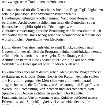
uns zwingt, neue Traditionen aufzubauen.«
Kennzeichnend für die Deutschen schien ihre Begriffsgläubigkeit zu
sein, die philosophische Systemkonstruktionen als
Handlungsanleitungen wörtlich nimmt. Nach dem Beispiel des
berühmten Archäologen Schliemann lasen die Deutschen sogar
literarische und philosophische Dichtungen wie
Gebrauchsanweisungen für die Benutzung der Zeitmaschine. Auch
der Nationalsozialismus bezog seine weltverändernde Kraft aus der
wortwörtlichen Umsetzung von Ideologien.
Durch dieses Verfahren entsteht, so zeigt Brock, zugleich auch
Gegenkraft; wer nämlich ein Programm einhundertfünfzigprozentig
erfüllt, hebt es damit aus den Angeln. Diese Strategie der
Affirmation betreibt Brock selber unter Berufung auf berühmte
Vorbilder wie Eulenspiegel oder Friedrich Nietzsche.
Es kann dabei aber nicht darum gehen, ideologische Programme zu
exekutieren, so Brocks Ruinentheorie der Kultur, vielmehr sollten
alle Hervorbringungen der Menschen von vornherein darauf
ausgerichtet sein, die Differenz von Anschauung und Begriff, von
Wesen und Erscheinung, von Zeichen und Bezeichnetem, von
Sprache und Denken sichtbar zu machen. Das Kaputte,
Fragmentarische, Unvollkommene und Ruinöse befördert unsere
Erkenntnis- und Sprachfähigkeit viel entscheidender als alle