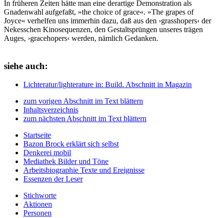
In früheren Zeiten hätte man eine derartige Demonstration als
Gnadenwahl aufgefaßt, »the choice of grace«. »The grapes of
Joyce« verhelfen uns immerhin dazu, daß aus den ›grasshopers‹ der
Nekesschen Kinosequenzen, den Gestaltsprüngen unseres trägen
Auges, ›gracehopers‹ werden, nämlich Gedanken.
siehe auch:
Lichteratur/lighterature
in: Build.
Abschnitt in Magazin
zum vorigen Abschnitt im Text blättern
Inhaltsverzeichnis
zum nächsten Abschnitt im Text blättern
Startseite
Bazon Brock
erklärt sich selbst
Denkerei
mobil
Mediathek
Bilder und Töne
Arbeitsbiographie
Texte und Ereignisse
Essenzen
der Leser
Stichworte
Aktionen
Personen