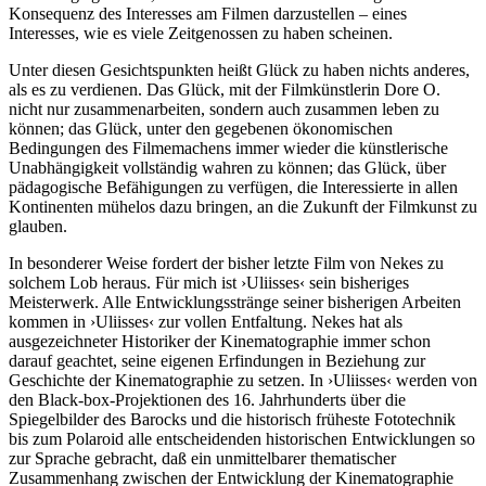
Konsequenz des Interesses am Filmen darzustellen – eines
Interesses, wie es viele Zeitgenossen zu haben scheinen.
Unter diesen Gesichtspunkten heißt Glück zu haben nichts anderes,
als es zu verdienen. Das Glück, mit der Filmkünstlerin Dore O.
nicht nur zusammenarbeiten, sondern auch zusammen leben zu
können; das Glück, unter den gegebenen ökonomischen
Bedingungen des Filmemachens immer wieder die künstlerische
Unabhängigkeit vollständig wahren zu können; das Glück, über
pädagogische Befähigungen zu verfügen, die Interessierte in allen
Kontinenten mühelos dazu bringen, an die Zukunft der Filmkunst zu
glauben.
In besonderer Weise fordert der bisher letzte Film von Nekes zu
solchem Lob heraus. Für mich ist ›Uliisses‹ sein bisheriges
Meisterwerk. Alle Entwicklungsstränge seiner bisherigen Arbeiten
kommen in ›Uliisses‹ zur vollen Entfaltung. Nekes hat als
ausgezeichneter Historiker der Kinematographie immer schon
darauf geachtet, seine eigenen Erfindungen in Beziehung zur
Geschichte der Kinematographie zu setzen. In ›Uliisses‹ werden von
den Black-box-Projektionen des 16. Jahrhunderts über die
Spiegelbilder des Barocks und die historisch früheste Fototechnik
bis zum Polaroid alle entscheidenden historischen Entwicklungen so
zur Sprache gebracht, daß ein unmittelbarer thematischer
Zusammenhang zwischen der Entwicklung der Kinematographie