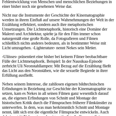
Fehlentwicklung von Menschen und menschlichen Beziehungen in
einer bisher noch nie gesehenen Weise dar.
Nicht nur die Instrumente der Geschichte der Kinematographie
werden in ihrem Einfluß auf unsere Wahrnehmungen der Welt in der
Erzählung reflektiert, sondern auch ihre metaphorischen
Umsetzungen. Die Lichtmetaphorik, historisch eine Domäne der
Malerei und Architektur, spielte ja für den Film immer schon
naturgemäß eine große Rolle, da Fotografieren und Filmen
schließlich nichts anderes bedeuten, als in bestimmter Weise mit
Licht umzugehen. ›Lighterature‹ nennt Nekes sein Metier.
›Uliisses‹ präsentiert eine bisher bei keinem Filmer beobachtbare
Fülle der Lichtmetaphorik. Beispiel: In der Nausikaa-Episode
zerbricht Uli Neonstahllampen: Mit Bezug auf die Erzählung fließt
das Licht aus den Neonstäben, wie die sexuelle Begierde in ihrer
Erfüllung ausfließt.
Neben seinem Interesse, die zahllosen eigenen bildtechnischen
Erfindungen in Beziehung zur Geschichte der Kinematographie zu
setzen, kam es Nekes in all seinen Filmen ganz wesentlich darauf
an, die eigenen Erfindungen von Schnitt und Montage der
historischen Kritik durch die Filmsprachen früherer Filmkünstler zu
unterwerfen. In dem, was man herkömmlich Schnitt und Montage
nennt, läßt sich erst die eigentliche Filmsprache entwickeln. Auch