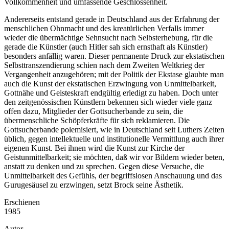
Vollkommenheit und umfassende Geschlossenheit.
Andererseits entstand gerade in Deutschland aus der Erfahrung der
menschlichen Ohnmacht und des kreatürlichen Verfalls immer
wieder die übermächtige Sehnsucht nach Selbsterhebung, für die
gerade die Künstler (auch Hitler sah sich ernsthaft als Künstler)
besonders anfällig waren. Dieser permanente Druck zur ekstatischen
Selbsttranszendierung schien nach dem Zweiten Weltkrieg der
Vergangenheit anzugehören; mit der Politik der Ekstase glaubte man
auch die Kunst der ekstatischen Erzwingung von Unmittelbarkeit,
Gottnähe und Geisteskraft endgültig erledigt zu haben. Doch unter
den zeitgenössischen Künstlern bekennen sich wieder viele ganz
offen dazu, Mitglieder der Gottsucherbande zu sein, die
übermenschliche Schöpferkräfte für sich reklamieren. Die
Gottsucherbande polemisiert, wie in Deutschland seit Luthers Zeiten
üblich, gegen intellektuelle und institutionelle Vermittlung auch ihrer
eigenen Kunst. Bei ihnen wird die Kunst zur Kirche der
Geistunmittelbarkeit; sie möchten, daß wir vor Bildern wieder beten,
anstatt zu denken und zu sprechen. Gegen diese Versuche, die
Unmittelbarkeit des Gefühls, der begriffslosen Anschauung und das
Gurugesäusel zu erzwingen, setzt Brock seine Ästhetik.
Erschienen
1985
Autor