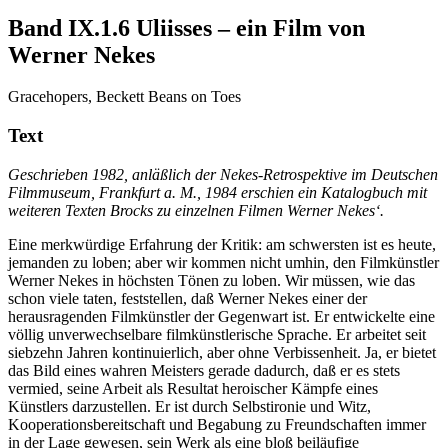
Band IX.1.6
Uliisses – ein Film von
Werner Nekes
Gracehopers, Beckett Beans on Toes
Text
Geschrieben 1982, anläßlich der Nekes-Retrospektive im Deutschen
Filmmuseum, Frankfurt a. M., 1984 erschien ein Katalogbuch mit
weiteren Texten Brocks zu einzelnen Filmen Werner Nekes‘.
Eine merkwürdige Erfahrung der Kritik: am schwersten ist es heute,
jemanden zu loben; aber wir kommen nicht umhin, den Filmkünstler
Werner Nekes in höchsten Tönen zu loben. Wir müssen, wie das
schon viele taten, feststellen, daß Werner Nekes einer der
herausragenden Filmkünstler der Gegenwart ist. Er entwickelte eine
völlig unverwechselbare filmkünstlerische Sprache. Er arbeitet seit
siebzehn Jahren kontinuierlich, aber ohne Verbissenheit. Ja, er bietet
das Bild eines wahren Meisters gerade dadurch, daß er es stets
vermied, seine Arbeit als Resultat heroischer Kämpfe eines
Künstlers darzustellen. Er ist durch Selbstironie und Witz,
Kooperationsbereitschaft und Begabung zu Freundschaften immer
in der Lage gewesen, sein Werk als eine bloß beiläufige