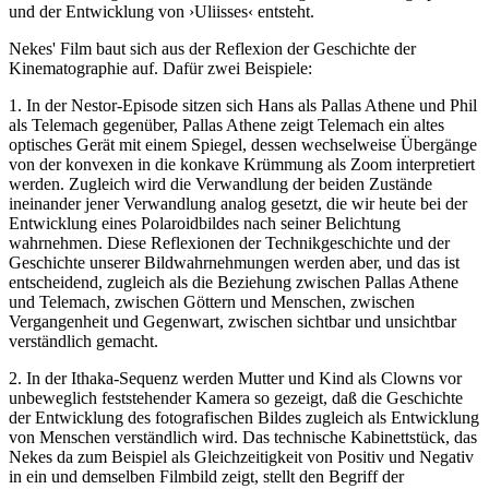
und der Entwicklung von ›Uliisses‹ entsteht.
Nekes' Film baut sich aus der Reflexion der Geschichte der
Kinematographie auf. Dafür zwei Beispiele:
1. In der Nestor-Episode sitzen sich Hans als Pallas Athene und Phil
als Telemach gegenüber, Pallas Athene zeigt Telemach ein altes
optisches Gerät mit einem Spiegel, dessen wechselweise Übergänge
von der konvexen in die konkave Krümmung als Zoom interpretiert
werden. Zugleich wird die Verwandlung der beiden Zustände
ineinander jener Verwandlung analog gesetzt, die wir heute bei der
Entwicklung eines Polaroidbildes nach seiner Belichtung
wahrnehmen. Diese Reflexionen der Technikgeschichte und der
Geschichte unserer Bildwahrnehmungen werden aber, und das ist
entscheidend, zugleich als die Beziehung zwischen Pallas Athene
und Telemach, zwischen Göttern und Menschen, zwischen
Vergangenheit und Gegenwart, zwischen sichtbar und unsichtbar
verständlich gemacht.
2. In der Ithaka-Sequenz werden Mutter und Kind als Clowns vor
unbeweglich feststehender Kamera so gezeigt, daß die Geschichte
der Entwicklung des fotografischen Bildes zugleich als Entwicklung
von Menschen verständlich wird. Das technische Kabinettstück, das
Nekes da zum Beispiel als Gleichzeitigkeit von Positiv und Negativ
in ein und demselben Filmbild zeigt, stellt den Begriff der