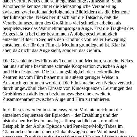
dabei vertritt Nekes eine sehr eigenständige Auffassung. Seine
Kinotheorie kennzeichnet die kleinstmögliche Veränderung
zwischen zwei aufeinanderfolgenden Bildfeldern als die Elemente
der Filmsprache. Nekes beruft sich auf die Tatsache, daß die
Verarbeitungszentren des Großhirns viel schneller arbeiten als
beispielsweise das Wahrnehmungsorgan Auge. Erst die Trägheit des
Auges läßt ja bei einer bestimmten Abfolgegeschwindigkeit
einzelner Bilder in Sequenz den Eindruck von realer Bewegung
entstehen, der für den Film als Medium grundlegend ist. Klar ist
aber, daß nicht das Auge sieht, sondern das Gehirn.
Die Geschichte des Films als Technik und Medium, so meint Nekes,
hat uns auf eine bestimmte schmale Kooperation zwischen Auge
und Hirn festgelegt. Die Leistungsfähigkeit der neokortikalen
Zentren ist vom Film bisher nur in äußerst geringer Weise in
Anspruch genommen worden. Die Filmsprache von Nekes versucht
durch ungewöhnlichen Einsatz von Kinosequenzen Leistungen des
Großhirns zu aktivieren beziehungsweise eine erweiterte
Zusammenarbeit zwischen Auge und Hirn zu trainieren.
In ›Uliisses‹ werden in staunenswertem Variantenreichtum die
einzelnen Sequenzen der Episoden – der Erzählung und der
historischen Reflexion analog – filmsprachlich ausformuliert.
Beispiel: In der Äolus-Episode wird Penelope/Molly/Tabea im
Glamourkostüm auf einem Einkaufswagen einer Windmaschine