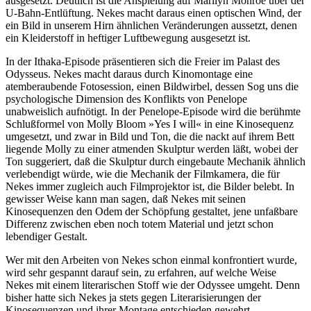
ausgesetzt. Deutlich ist die Anspielung auf Marilyn Monroe über der
U-Bahn-Entlüftung. Nekes macht daraus einen optischen Wind, der
ein Bild in unserem Hirn ähnlichen Veränderungen aussetzt, denen
ein Kleiderstoff in heftiger Luftbewegung ausgesetzt ist.
In der Ithaka-Episode präsentieren sich die Freier im Palast des
Odysseus. Nekes macht daraus durch Kinomontage eine
atemberaubende Fotosession, einen Bildwirbel, dessen Sog uns die
psychologische Dimension des Konflikts von Penelope
unabweislich aufnötigt. In der Penelope-Episode wird die berühmte
Schlußformel von Molly Bloom »Yes I will« in eine Kinosequenz
umgesetzt, und zwar in Bild und Ton, die die nackt auf ihrem Bett
liegende Molly zu einer atmenden Skulptur werden läßt, wobei der
Ton suggeriert, daß die Skulptur durch eingebaute Mechanik ähnlich
verlebendigt würde, wie die Mechanik der Filmkamera, die für
Nekes immer zugleich auch Filmprojektor ist, die Bilder belebt. In
gewisser Weise kann man sagen, daß Nekes mit seinen
Kinosequenzen den Odem der Schöpfung gestaltet, jene unfaßbare
Differenz zwischen eben noch totem Material und jetzt schon
lebendiger Gestalt.
Wer mit den Arbeiten von Nekes schon einmal konfrontiert wurde,
wird sehr gespannt darauf sein, zu erfahren, auf welche Weise
Nekes mit einem literarischen Stoff wie der Odyssee umgeht. Denn
bisher hatte sich Nekes ja stets gegen Literarisierungen der
Kinosequenzen und ihrer Montage entschieden gewehrt.