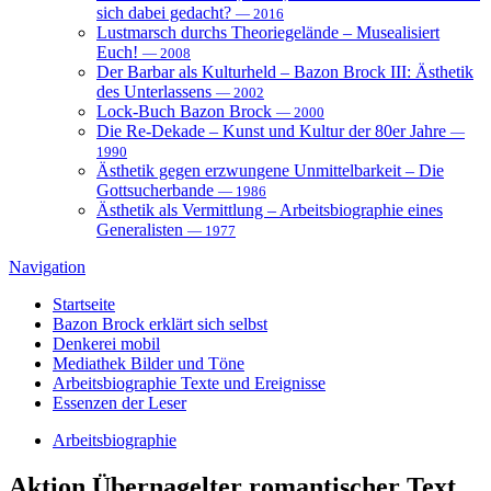
sich dabei gedacht?
— 2016
Lustmarsch durchs Theoriegelände – Musealisiert
Euch!
— 2008
Der Barbar als Kulturheld – Bazon Brock III: Ästhetik
des Unterlassens
— 2002
Lock-Buch Bazon Brock
— 2000
Die Re-Dekade – Kunst und Kultur der 80er Jahre
—
1990
Ästhetik gegen erzwungene Unmittelbarkeit – Die
Gottsucherbande
— 1986
Ästhetik als Vermittlung – Arbeitsbiographie eines
Generalisten
— 1977
Navigation
Startseite
Bazon Brock
erklärt sich selbst
Denkerei
mobil
Mediathek
Bilder und Töne
Arbeitsbiographie
Texte und Ereignisse
Essenzen
der Leser
Arbeitsbiographie
Aktion
Übernagelter romantischer Text