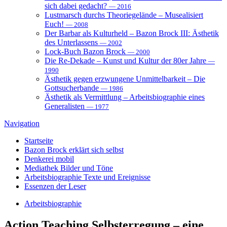
sich dabei gedacht?
— 2016
Lustmarsch durchs Theoriegelände – Musealisiert
Euch!
— 2008
Der Barbar als Kulturheld – Bazon Brock III: Ästhetik
des Unterlassens
— 2002
Lock-Buch Bazon Brock
— 2000
Die Re-Dekade – Kunst und Kultur der 80er Jahre
—
1990
Ästhetik gegen erzwungene Unmittelbarkeit – Die
Gottsucherbande
— 1986
Ästhetik als Vermittlung – Arbeitsbiographie eines
Generalisten
— 1977
Navigation
Startseite
Bazon Brock
erklärt sich selbst
Denkerei
mobil
Mediathek
Bilder und Töne
Arbeitsbiographie
Texte und Ereignisse
Essenzen
der Leser
Arbeitsbiographie
Action Teaching
Selbsterregung – eine