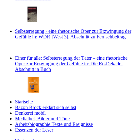
Selbsterregung - eine rhetorische Oper zur Erzwingung der
Gefühle
in: WDR [West 3].
Abschnitt zu Fernsehbeitrag
Einer für alle: Selbsterregung der Täter – eine rhetorische
Oper zur Erzwingung der Gefühle
in: Die Re-Dekade.
Abschnitt in Buch
Startseite
Bazon Brock
erklärt sich selbst
Denkerei
mobil
Mediathek
Bilder und Töne
Arbeitsbiographie
Texte und Ereignisse
Essenzen
der Leser