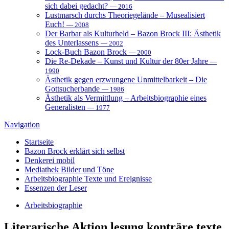
sich dabei gedacht?
— 2016
Lustmarsch durchs Theoriegelände – Musealisiert
Euch!
— 2008
Der Barbar als Kulturheld – Bazon Brock III: Ästhetik
des Unterlassens
— 2002
Lock-Buch Bazon Brock
— 2000
Die Re-Dekade – Kunst und Kultur der 80er Jahre
—
1990
Ästhetik gegen erzwungene Unmittelbarkeit – Die
Gottsucherbande
— 1986
Ästhetik als Vermittlung – Arbeitsbiographie eines
Generalisten
— 1977
Navigation
Startseite
Bazon Brock
erklärt sich selbst
Denkerei
mobil
Mediathek
Bilder und Töne
Arbeitsbiographie
Texte und Ereignisse
Essenzen
der Leser
Arbeitsbiographie
Literarische Aktion
lesung konträre texte.