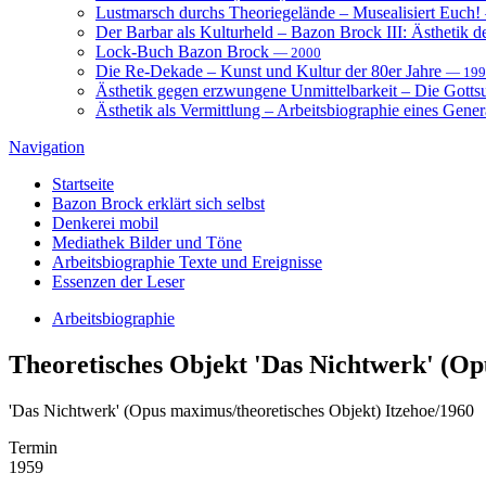
Lustmarsch durchs Theoriegelände – Musealisiert Euch!
Der Barbar als Kulturheld – Bazon Brock III: Ästhetik d
Lock-Buch Bazon Brock
— 2000
Die Re-Dekade – Kunst und Kultur der 80er Jahre
— 199
Ästhetik gegen erzwungene Unmittelbarkeit – Die Gott
Ästhetik als Vermittlung – Arbeitsbiographie eines Gener
Navigation
Startseite
Bazon Brock
erklärt sich selbst
Denkerei
mobil
Mediathek
Bilder und Töne
Arbeitsbiographie
Texte und Ereignisse
Essenzen
der Leser
Arbeitsbiographie
Theoretisches Objekt
'Das Nichtwerk' (Op
'Das Nichtwerk' (Opus maximus/theoretisches Objekt) Itzehoe/1960
Termin
1959