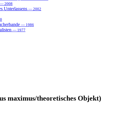
— 2008
es Unterlassens
— 2002
0
sucherbande
— 1986
alisten
— 1977
us maximus/theoretisches Objekt)