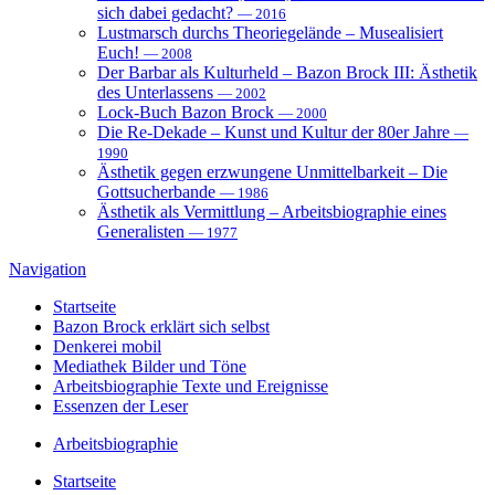
sich dabei gedacht?
— 2016
Lustmarsch durchs Theoriegelände – Musealisiert
Euch!
— 2008
Der Barbar als Kulturheld – Bazon Brock III: Ästhetik
des Unterlassens
— 2002
Lock-Buch Bazon Brock
— 2000
Die Re-Dekade – Kunst und Kultur der 80er Jahre
—
1990
Ästhetik gegen erzwungene Unmittelbarkeit – Die
Gottsucherbande
— 1986
Ästhetik als Vermittlung – Arbeitsbiographie eines
Generalisten
— 1977
Navigation
Startseite
Bazon Brock
erklärt sich selbst
Denkerei
mobil
Mediathek
Bilder und Töne
Arbeitsbiographie
Texte und Ereignisse
Essenzen
der Leser
Arbeitsbiographie
Startseite