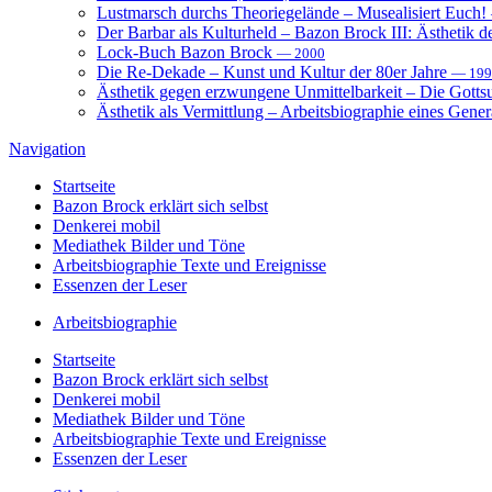
Lustmarsch durchs Theoriegelände – Musealisiert Euch!
Der Barbar als Kulturheld – Bazon Brock III: Ästhetik d
Lock-Buch Bazon Brock
— 2000
Die Re-Dekade – Kunst und Kultur der 80er Jahre
— 199
Ästhetik gegen erzwungene Unmittelbarkeit – Die Gott
Ästhetik als Vermittlung – Arbeitsbiographie eines Gener
Navigation
Startseite
Bazon Brock
erklärt sich selbst
Denkerei
mobil
Mediathek
Bilder und Töne
Arbeitsbiographie
Texte und Ereignisse
Essenzen
der Leser
Arbeitsbiographie
Startseite
Bazon Brock
erklärt sich selbst
Denkerei
mobil
Mediathek
Bilder und Töne
Arbeitsbiographie
Texte und Ereignisse
Essenzen
der Leser