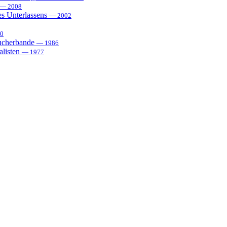
— 2008
es Unterlassens
— 2002
0
sucherbande
— 1986
alisten
— 1977