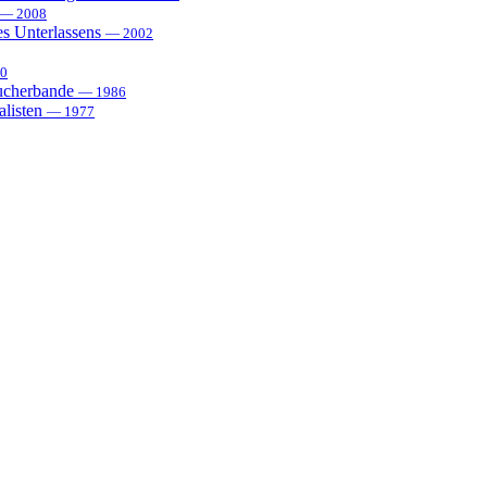
— 2008
es Unterlassens
— 2002
0
sucherbande
— 1986
alisten
— 1977