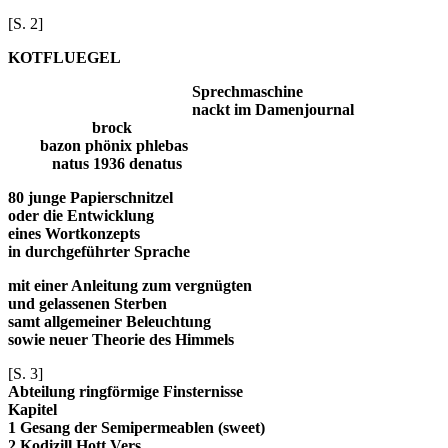
[S. 2]
KOTFLUEGEL
Sprechmaschine
nackt im Damenjournal
brock
bazon phönix phlebas
natus 1936 denatus
80 junge Papierschnitzel
oder die Entwicklung
eines Wortkonzepts
in durchgeführter Sprache
mit einer Anleitung zum vergnügten
und gelassenen Sterben
samt allgemeiner Beleuchtung
sowie neuer Theorie des Himmels
[S. 3]
Abteilung ringförmige Finsternisse
Kapitel
1 Gesang der Semipermeablen (sweet)
2 Kodizill Hott Vers