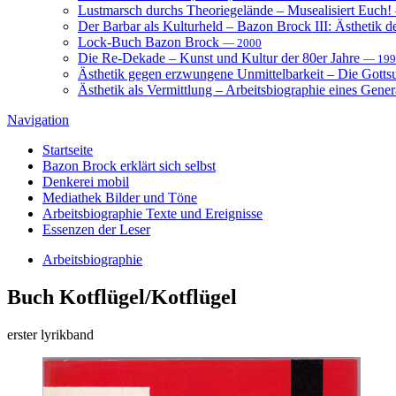
Lustmarsch durchs Theoriegelände – Musealisiert Euch!
Der Barbar als Kulturheld – Bazon Brock III: Ästhetik d
Lock-Buch Bazon Brock
— 2000
Die Re-Dekade – Kunst und Kultur der 80er Jahre
— 199
Ästhetik gegen erzwungene Unmittelbarkeit – Die Gott
Ästhetik als Vermittlung – Arbeitsbiographie eines Gener
Navigation
Startseite
Bazon Brock
erklärt sich selbst
Denkerei
mobil
Mediathek
Bilder und Töne
Arbeitsbiographie
Texte und Ereignisse
Essenzen
der Leser
Arbeitsbiographie
Buch
Kotflügel/Kotflügel
erster lyrikband