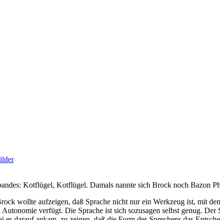
ilder
bandes: Kotflügel, Kotflügel. Damals nannte sich Brock noch Bazon P
rock wollte aufzeigen, daß Sprache nicht nur ein Werkzeug ist, mit d
utonomie verfügt. Die Sprache ist sich sozusagen selbst genug. Der S
i es darauf ankam, zu zeigen, daß die Form des Sprechens das Entschei