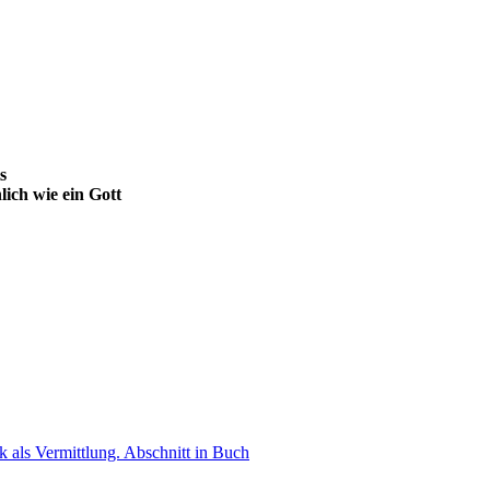
s
lich wie ein Gott
ik als Vermittlung.
Abschnitt in Buch