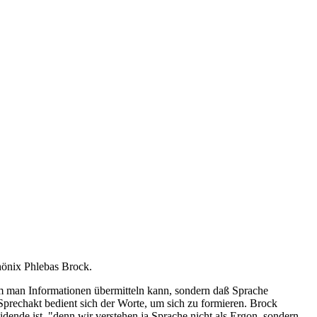
hönix Phlebas Brock.
em man Informationen übermitteln kann, sondern daß Sprache
prechakt bedient sich der Worte, um sich zu formieren. Brock
dende ist, "denn wir verstehen ja Sprache nicht als Ergon, sondern