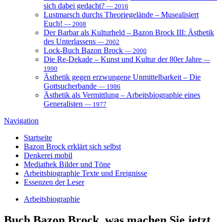
sich dabei gedacht?
— 2016
Lustmarsch durchs Theoriegelände – Musealisiert
Euch!
— 2008
Der Barbar als Kulturheld – Bazon Brock III: Ästhetik
des Unterlassens
— 2002
Lock-Buch Bazon Brock
— 2000
Die Re-Dekade – Kunst und Kultur der 80er Jahre
—
1990
Ästhetik gegen erzwungene Unmittelbarkeit – Die
Gottsucherbande
— 1986
Ästhetik als Vermittlung – Arbeitsbiographie eines
Generalisten
— 1977
Navigation
Startseite
Bazon Brock
erklärt sich selbst
Denkerei
mobil
Mediathek
Bilder und Töne
Arbeitsbiographie
Texte und Ereignisse
Essenzen
der Leser
Arbeitsbiographie
Buch
Bazon Brock, was machen Sie jetzt