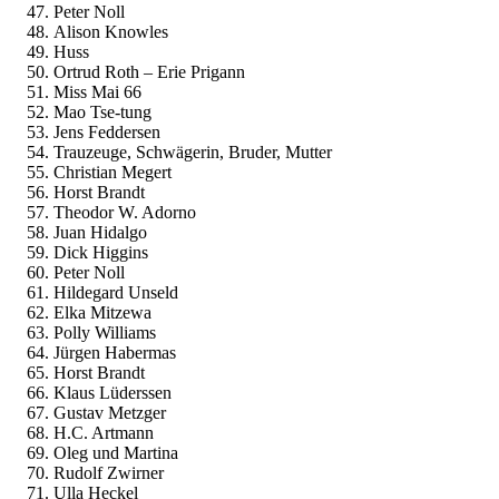
Peter Noll
Alison Knowles
Huss
Ortrud Roth – Erie Prigann
Miss Mai 66
Mao Tse-tung
Jens Feddersen
Trauzeuge, Schwägerin, Bruder, Mutter
Christian Megert
Horst Brandt
Theodor W. Adorno
Juan Hidalgo
Dick Higgins
Peter Noll
Hildegard Unseld
Elka Mitzewa
Polly Williams
Jürgen Habermas
Horst Brandt
Klaus Lüderssen
Gustav Metzger
H.C. Artmann
Oleg und Martina
Rudolf Zwirner
Ulla Heckel