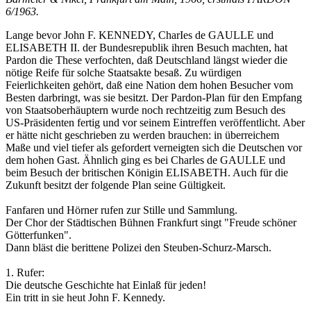
6/1963.
Lange bevor John F. KENNEDY, CharIes de GAULLE und
ELISABETH II. der Bundesrepublik ihren Besuch machten, hat
Pardon die These verfochten, daß Deutschland längst wieder die
nötige Reife für solche Staatsakte besaß. Zu würdigen
Feierlichkeiten gehört, daß eine Nation dem hohen Besucher vom
Besten darbringt, was sie besitzt. Der Pardon-Plan für den Empfang
von Staatsoberhäuptern wurde noch rechtzeitig zum Besuch des
US-Präsidenten fertig und vor seinem Eintreffen veröffentlicht. Aber
er hätte nicht geschrieben zu werden brauchen: in überreichem
Maße und viel tiefer als gefordert verneigten sich die Deutschen vor
dem hohen Gast. Ähnlich ging es bei Charles de GAULLE und
beim Besuch der britischen Königin ELISABETH. Auch für die
Zukunft besitzt der folgende Plan seine Gültigkeit.
Fanfaren und Hörner rufen zur Stille und Sammlung.
Der Chor der Städtischen Bühnen Frankfurt singt "Freude schöner
Götterfunken".
Dann bläst die berittene Polizei den Steuben-Schurz-Marsch.
1. Rufer:
Die deutsche Geschichte hat Einlaß für jeden!
Ein tritt in sie heut John F. Kennedy.