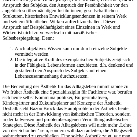
Anspruch des Subjekts, den Anspruch der Persönlichkeit vor den
angeblich so übermächtigen Institutionen, gesellschaftlichen
Strukturen, historischen Entwicklungstendenzen in seinem Werk
und seinem öffentlichen Wirken aufrechtzuerhalten. Dieser
Anspruch auf Beispielhaftigkeit eines Einzelnen in Werk und
Wirken ist nicht zu verwechseln mit narzißtischer
Selbstbespiegelung. Denn:
Auch objektives Wissen kann nur durch einzelne Subjekte
vermittelt werden.
Die integrative Kraft des exemplarischen Subjekts zeigt sich
in der Fähigkeit, Lebensformen anzubieten, d.h. denkend und
gestaltend den Anspruch des Subjekts auf einen
Lebenszusammenhang durchzusetzen.
Die Bedeutung der Ästhetik für das Alltagsleben nimmt rapide zu.
Wo früher Ästhetik eine Spezialdisziplin für Fachleute war, berufen
sich heute selbst Kommunalpolitiker, Bürgerinitiativen,
Kindergärtner und Zukunftsplaner auf Konzepte der Ästhetik.
Deshalb sieht Bazon Brock das Hauptproblem der Ästhetik heute
nicht mehr in der Entwicklung von ästhetischen Theorien, sondern
in der fallweisen und problembezogenen Vermittlung ästhetischer
Strategien. Diese Ästhetik des Alltagslebens will nicht mehr ‚Lehre
von der Schönheit‘ sein, sondern will dazu anleiten, die Alltagswelt
wahrnehmend zu erschließen. Eine solche Ästhetik zeigt, wie man