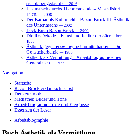
sich dabei gedacht?
— 2016
Lustmarsch durchs Theoriegelände – Musealisiert
Euch!
— 2008
Der Barbar als Kulturheld – Bazon Brock III: Ästhetik
des Unterlassens
— 2002
Lock-Buch Bazon Brock
— 2000
Die Re-Dekade – Kunst und Kultur der 80er Jahre
—
1990
Ästhetik gegen erzwungene Unmittelbarkeit – Die
Gottsucherbande
— 1986
Ästhetik als Vermittlung – Arbeitsbiographie eines
Generalisten
— 1977
Navigation
Startseite
Bazon Brock
erklärt sich selbst
Denkerei
mobil
Mediathek
Bilder und Töne
Arbeitsbiographie
Texte und Ereignisse
Essenzen
der Leser
Arbeitsbiographie
Buch
Ästhetik als Vermittlung