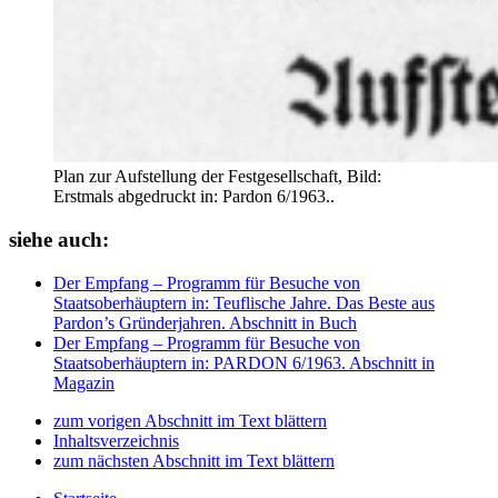
Plan zur Aufstellung der Festgesellschaft, Bild:
Erstmals abgedruckt in: Pardon 6/1963..
siehe auch:
Der Empfang – Programm für Besuche von
Staatsoberhäuptern
in: Teuflische Jahre. Das Beste aus
Pardon’s Gründerjahren.
Abschnitt in Buch
Der Empfang – Programm für Besuche von
Staatsoberhäuptern
in: PARDON 6/1963.
Abschnitt in
Magazin
zum vorigen Abschnitt im Text blättern
Inhaltsverzeichnis
zum nächsten Abschnitt im Text blättern