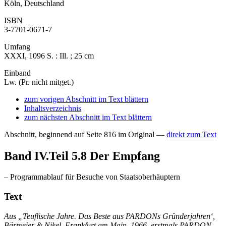
Köln, Deutschland
ISBN
3-7701-0671-7
Umfang
XXXI, 1096 S. : Ill. ; 25 cm
Einband
Lw. (Pr. nicht mitget.)
zum vorigen Abschnitt im Text blättern
Inhaltsverzeichnis
zum nächsten Abschnitt im Text blättern
Abschnitt, beginnend auf Seite 816 im Original —
direkt zum Text
Band IV.Teil 5.8
Der Empfang
– Programmablauf für Besuche von Staatsoberhäuptern
Text
Aus „Teuflische Jahre. Das Beste aus PARDONs Gründerjahren‘,
Bärmeier & Nikel, Frankfurt am Main, 1966, erstmals PARDON