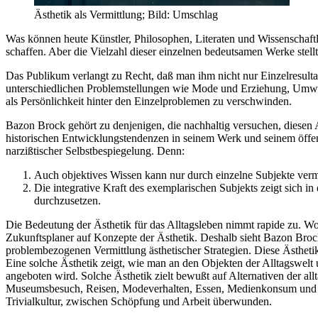
Ästhetik als Vermittlung; Bild: Umschlag
Was können heute Künstler, Philosophen, Literaten und Wissenschaftl
schaffen. Aber die Vielzahl dieser einzelnen bedeutsamen Werke stell
Das Publikum verlangt zu Recht, daß man ihm nicht nur Einzelresultat
unterschiedlichen Problemstellungen wie Mode und Erziehung, Umwel
als Persönlichkeit hinter den Einzelproblemen zu verschwinden.
Bazon Brock gehört zu denjenigen, die nachhaltig versuchen, diesen A
historischen Entwicklungstendenzen in seinem Werk und seinem öffent
narzißtischer Selbstbespiegelung. Denn:
Auch objektives Wissen kann nur durch einzelne Subjekte vermi
Die integrative Kraft des exemplarischen Subjekts zeigt sich
durchzusetzen.
Die Bedeutung der Ästhetik für das Alltagsleben nimmt rapide zu. Wo 
Zukunftsplaner auf Konzepte der Ästhetik. Deshalb sieht Bazon Brock
problembezogenen Vermittlung ästhetischer Strategien. Diese Ästhetik
Eine solche Ästhetik zeigt, wie man an den Objekten der Alltagswelt 
angeboten wird. Solche Ästhetik zielt bewußt auf Alternativen der a
Museumsbesuch, Reisen, Modeverhalten, Essen, Medienkonsum und Bi
Trivialkultur, zwischen Schöpfung und Arbeit überwunden.