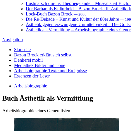
Lustmarsch durchs Theoriegelände – Musealisiert Euch!
Der Barbar als Kulturheld – Bazon Brock III: Ästhetik d
Lock-Buch Bazon Brock
— 2000
Die Re-Dekade – Kunst und Kultur der 80er Jahre
— 199
Ästhetik gegen erzwungene Unmittelbarkeit – Die Gott
Ästhetik als Vermittlung – Arbeitsbiographie eines Gener
Navigation
Startseite
Bazon Brock
erklärt sich selbst
Denkerei
mobil
Mediathek
Bilder und Töne
Arbeitsbiographie
Texte und Ereignisse
Essenzen
der Leser
Arbeitsbiographie
Buch
Ästhetik als Vermittlung
Arbeitsbiographie eines Generalisten