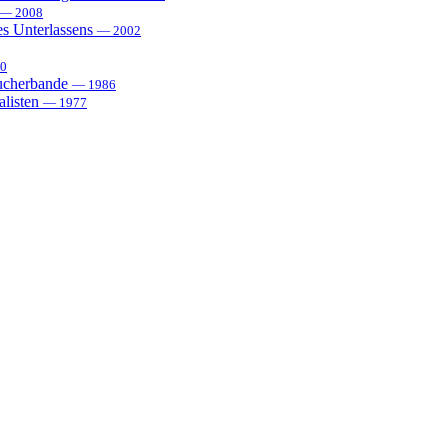
— 2008
es Unterlassens
— 2002
0
sucherbande
— 1986
alisten
— 1977