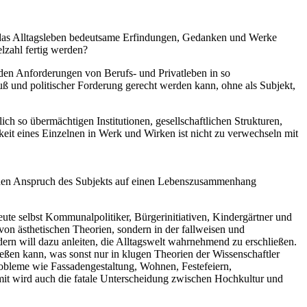
ür das Alltagsleben bedeutsame Erfindungen, Gedanken und Werke
elzahl fertig werden?
h den Anforderungen von Berufs- und Privatleben in so
und politischer Forderung gerecht werden kann, ohne als Subjekt,
ch so übermächtigen Institutionen, gesellschaftlichen Strukturen,
eit eines Einzelnen in Werk und Wirken ist nicht zu verwechseln mit
nd den Anspruch des Subjekts auf einen Lebenszusammenhang
eute selbst Kommunalpolitiker, Bürgerinitiativen, Kindergärtner und
on ästhetischen Theorien, sondern in der fallweisen und
dern will dazu anleiten, die Alltagswelt wahrnehmend zu erschließen.
ießen kann, was sonst nur in klugen Theorien der Wissenschaftler
probleme wie Fassadengestaltung, Wohnen, Festefeiern,
t wird auch die fatale Unterscheidung zwischen Hochkultur und