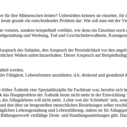
er für ihre Mitmenschen leisten? Unbestritten können sie einzelne, f
t heute gerade ein entscheidendes Problem dar: Wie soll man mit der Vi
e vorsetzt, sondern beispielhaft vorführt, wie denn ein Einzelner noc
tgestaltung und Werbung, Tod und Geschichtsbewußtsein, Kunstgenuß 
nspruch des Subjekts, den Anspruch der Persönlichkeit vor den angebli
lichen Wirken aufrechtzuerhalten. Dieser Anspruch auf Beispielhaftigk
ttelt werden.
 in der Fähigkeit, Lebensformen anzubieten, d.h. denkend und gestalte
früher Ästhetik eine Spezialdisziplin für Fachleute war, berufen sich h
 das Hauptproblem der Ästhetik heute nicht mehr in der Entwicklung v
 des Alltagslebens will nicht mehr ‚Lehre von der Schönheit‘ sein, son
und den über sie hergestellten menschlichen Beziehungen selber erschl
lltäglichen Lebensgestaltung und Lebensführung, indem sie für Alltags
ldungserwerb vielfältige Denk- und Handlungsanleitungen gibt. Dami