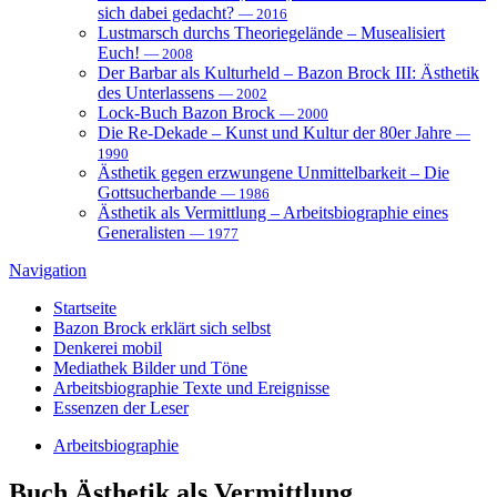
sich dabei gedacht?
— 2016
Lustmarsch durchs Theoriegelände – Musealisiert
Euch!
— 2008
Der Barbar als Kulturheld – Bazon Brock III: Ästhetik
des Unterlassens
— 2002
Lock-Buch Bazon Brock
— 2000
Die Re-Dekade – Kunst und Kultur der 80er Jahre
—
1990
Ästhetik gegen erzwungene Unmittelbarkeit – Die
Gottsucherbande
— 1986
Ästhetik als Vermittlung – Arbeitsbiographie eines
Generalisten
— 1977
Navigation
Startseite
Bazon Brock
erklärt sich selbst
Denkerei
mobil
Mediathek
Bilder und Töne
Arbeitsbiographie
Texte und Ereignisse
Essenzen
der Leser
Arbeitsbiographie
Buch
Ästhetik als Vermittlung