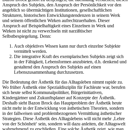
Anspruch des Subjekts, den Anspruch der Persönlichkeit vor den
angeblich so übermächtigen Institutionen, gesellschaftlichen
Strukturen, historischen Entwicklungstendenzen in seinem Werk
und seinem öffentlichen Wirken aufrechtzuerhalten. Dieser
Anspruch auf Beispielhaftigkeit eines Einzelnen in Werk und
Wirken ist nicht zu verwechseln mit narzißtischer
Selbstbespiegelung. Denn:
Auch objektives Wissen kann nur durch einzelne Subjekte
vermittelt werden.
Die integrative Kraft des exemplarischen Subjekts zeigt sich
in der Fähigkeit, Lebensformen anzubieten, d.h. denkend und
gestaltend den Anspruch des Subjekts auf einen
Lebenszusammenhang durchzusetzen.
Die Bedeutung der Ästhetik für das Alltagsleben nimmt rapide zu.
Wo früher Ästhetik eine Spezialdisziplin für Fachleute war, berufen
sich heute selbst Kommunalpolitiker, Bürgerinitiativen,
Kindergärtner und Zukunftsplaner auf Konzepte der Ästhetik.
Deshalb sieht Bazon Brock das Hauptproblem der Ästhetik heute
nicht mehr in der Entwicklung von ästhetischen Theorien, sondern
in der fallweisen und problembezogenen Vermittlung ästhetischer
Strategien. Diese Ästhetik des Alltagslebens will nicht mehr ‚Lehre
von der Schönheit‘ sein, sondern will dazu anleiten, die Alltagswelt
wahrnehmend zu erschließen. Eine solche Ästhetik zeigt, wie man