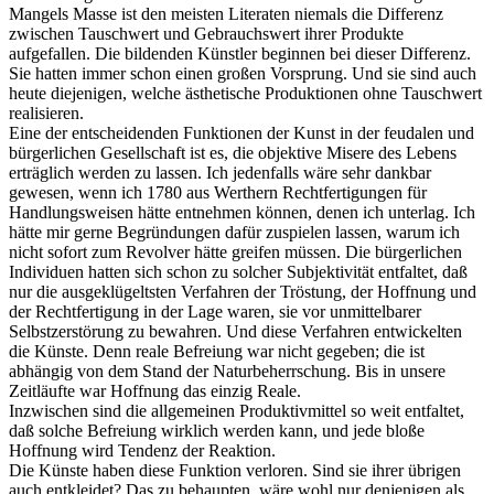
Mangels Masse ist den meisten Literaten niemals die Differenz
zwischen Tauschwert und Gebrauchswert ihrer Produkte
aufgefallen. Die bildenden Künstler beginnen bei dieser Differenz.
Sie hatten immer schon einen großen Vorsprung. Und sie sind auch
heute diejenigen, welche ästhetische Produktionen ohne Tauschwert
realisieren.
Eine der entscheidenden Funktionen der Kunst in der feudalen und
bürgerlichen Gesellschaft ist es, die objektive Misere des Lebens
erträglich werden zu lassen. Ich jedenfalls wäre sehr dankbar
gewesen, wenn ich 1780 aus Werthern Rechtfertigungen für
Handlungsweisen hätte entnehmen können, denen ich unterlag. Ich
hätte mir gerne Begründungen dafür zuspielen lassen, warum ich
nicht sofort zum Revolver hätte greifen müssen. Die bürgerlichen
Individuen hatten sich schon zu solcher Subjektivität entfaltet, daß
nur die ausgeklügeltsten Verfahren der Tröstung, der Hoffnung und
der Rechtfertigung in der Lage waren, sie vor unmittelbarer
Selbstzerstörung zu bewahren. Und diese Verfahren entwickelten
die Künste. Denn reale Befreiung war nicht gegeben; die ist
abhängig von dem Stand der Naturbeherrschung. Bis in unsere
Zeitläufte war Hoffnung das einzig Reale.
Inzwischen sind die allgemeinen Produktivmittel so weit entfaltet,
daß solche Befreiung wirklich werden kann, und jede bloße
Hoffnung wird Tendenz der Reaktion.
Die Künste haben diese Funktion verloren. Sind sie ihrer übrigen
auch entkleidet? Das zu behaupten, wäre wohl nur denjenigen als