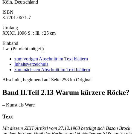
Köln, Deutschland
ISBN
3-7701-0671-7
Umfang
XXXI, 1096 S. : Ill. ; 25 cm
Einband
Lw. (Pr. nicht mitget.)
zum vorigen Abschnitt im Text blättern
Inhaltsverzeichnis
zum nächsten Abschnitt im Text blättern
Abschnitt, beginnend auf Seite 258 im Original
Band II.Teil 2.13
Warum kürzere Röcke?
– Kunst als Ware
Text
Mit diesem ZEIT-Artikel vom 27.12.1968 beteiligt sich Bazon Brock
an dem hitzigen Streit des Berliner und Heidelberger SDS contra die