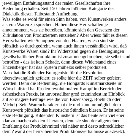
jeweiligen Entfaltungsstand der realen Gesellschaften ihre
Bedeutung erhalten. Seit 150 Jahren faßt eine Kategorie der
Dialektik diesen Tatbestand: Aufhebung.
Was sollte es wohl für einen Sinn haben, von Kunstwerken anders
als von Waren zu sprechen. Haben diese Herrschaften je
angenommen, was sie betreiben, könnte sich den Gesetzen der
Zirkulation von Produziertem entziehen? Aber wieso fällt es diesen
Herrschaften wie Schuppen von den Haaren, wieso sind sie
plötzlich so durchgedreht, wenn auch ihnen verständlich wird, daß
Kunstwerke Waren sind? Ihr Widerstand gegen die Bedingungen
gesellschaftlicher Produktion ist zusammengebrochen, sie selbst sind
betroffen - das ist kein Schade, denn diesen Widerstand eines
Enzensberger hat das System mühelos selber produziert.
Marx hat die Rolle der Bourgeoisie für die Revolution
überschwänglich gefeiert: es sollte hier die ZEIT selber gefeiert
werden. Denn die Bedeutung, die Bongards Kunstmarktseite im
Wirtschaftsteil hat für den revolutionären Kampf im Bereich der
ästhetischen Praxis, ist unvorstellbar groß (zumindest im Hinblick
auf so magere Beiträge wie die von Enzensberg, Boehlich oder
Michel). Sein Warencharakter hat nie und kann unmöglich dem
Kunstwerk plötzlich das historische Stündlein blasen. Er ist seine
erste Bedingung. Bildenden Künstlern ist das heute sehr viel eher
klar zu machen als den Literaten, denn sie sind der allgemeinen
Entfaltung der Produktivmittel viel näher und desto schrecklicher
dem Zwang der herrschenden Produktionsverhältnisse ausgesetzt.