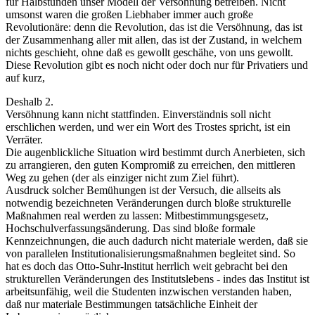
für Halbstunden unser Modell der Versöhnung betreiben. Nicht
umsonst waren die großen Liebhaber immer auch große
Revolutionäre: denn die Revolution, das ist die Versöhnung, das ist
der Zusammenhang aller mit allen, das ist der Zustand, in welchem
nichts geschieht, ohne daß es gewollt geschähe, von uns gewollt.
Diese Revolution gibt es noch nicht oder doch nur für Privatiers und
auf kurz,
Deshalb 2.
Versöhnung kann nicht stattfinden. Einverständnis soll nicht
erschlichen werden, und wer ein Wort des Trostes spricht, ist ein
Verräter.
Die augenblickliche Situation wird bestimmt durch Anerbieten, sich
zu arrangieren, den guten Kompromiß zu erreichen, den mittleren
Weg zu gehen (der als einziger nicht zum Ziel führt).
Ausdruck solcher Bemühungen ist der Versuch, die allseits als
notwendig bezeichneten Veränderungen durch bloße strukturelle
Maßnahmen real werden zu lassen: Mitbestimmungsgesetz,
Hochschulverfassungsänderung. Das sind bloße formale
Kennzeichnungen, die auch dadurch nicht materiale werden, daß sie
von parallelen Institutionalisierungsmaßnahmen begleitet sind. So
hat es doch das Otto-Suhr-lnstitut herrlich weit gebracht bei den
strukturellen Veränderungen des Institutslebens - indes das Institut ist
arbeitsunfähig, weil die Studenten inzwischen verstanden haben,
daß nur materiale Bestimmungen tatsächliche Einheit der