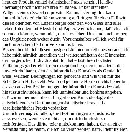
heutiger Produktivmittel ästhetischer Praxis scheint Handke
überhaupt noch nicht erfahren zu haben. Er benutzt einen
Wittgenstein zu Zwecken privater Rationalisierung. Ich kann
immerhin brüderliche Verantwortung aufbringen für einen Fall wie
diesen oder den von Enzensberger oder den von Grass und aller
lieben Literaten mit Bleistift und Papier: weil ich ahne, daß ich auch
so enden könnte, wenn mich, durch welchen Umstand auch immer,
das Unglück noch weiter duckt. Vorsichtshalber will ich wohl für
mich in solchem Fall um Verständnis bitten.
Bisher aber bin ich diesen lausigen Literaten um etliches voraus: ich
habe mich nämlich unendlich viel weiterentfaltet in der Dimension
der bürgerlichen Individualität. Ich habe fast ihren höchsten
Entfaltungsgrad erreicht, den exzeptionellen, den einmaligen, den
unwiederholbaren, den des bürgerlichen Künstlers als Genie. Ich
weiß, welchen Bedingungen ich gehorche und wie weit mir die
Scheiße am Halse steht. Während genannte Herren nichts lieber tun,
als sich aus den Bestimmungen der bürgerlichen Kunstideologie
hinauszuschwindeln, kann ich unmittelbar und konkret angeben,
daß wir immer noch dieser bürgerlichen Kunstideologie die
entscheidendsten Bestimmungen ästhetischer Praxis als
gesellschaftlicher Praxis verdanken.
Und ich vermag vor allem, die Bestimmungen als historische
auszuweisen, wende sie nicht an, um mich durch sie zu
rechtfertigen. Das dürfte jeder mitbekommen haben, der an einer
Veranstaltung teilnahm, die ich zu verantworten hatte. Identifizieren