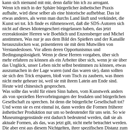
kann sich niemand mit mir, denn dafür bin ich zu arrogant.
Wenn ich mich in der Sphäre bürgerlicher ästhetischer Praxis
aufhalte, wird diese selber als eine historische aufhebbar. Das ist
etwas anderes, als wenn man durchs Land läuft und verkündet, die
Kunst sei tot. Ich finde es rühmenswert, daß die SDS-Autoren sich
nicht auf dieses Idiotengeschrei eingelassen haben, das jetzt
erzreaktionäre Herren wie Boehlich und Enzensberger und Michel
anstimmen, Was nur je aus dem Bild des Spießers und der Kanaille
herauszulocken war, präsentieren sie mit dem Mutwillen von
Verstandeslosen. Vor allem deren Opportunismus und
Bedingungslosigkeit. Wenn je diese Herren vorgaben, über sich
mehr erfahren zu können als ein Arbeiter über sich, wenn je sie über
das Unglück, unser Leben nicht selbst bestimmen zu können, etwas
auszumachen in der Lage waren (und das waren sie), dann sollten
sie sich den Trick ersparen, bloß vom Tisch zu zaubern, was ihnen
nicht mehr geheuer ist, weil sie mit ihrem Latein am Ende sind.
Heute wird chinesisch gesprochen.
Was sollte das wohl für einen Sinn hahen, vom Kunstwerk anders
als von speziellen Hervorbringungen der feudalen und bürgerlichen
Gesellschaft zu sprechen. Ist denn die bürgerliche Gesellschaft tot?
Und wenn sie es erst einmal ist, dann werden die Formen früherer
ästhetischer Produktion nur um so bedeutender für uns sein. So wie
Museumsgegenstände erst dadurch bedeutend werden, daß sie als
aktuale Formen, als das, was jetzt gilt, nicht mehr betrachtet werden.
Die aber erst aus diesem Nichtgelten, ihrer spezifischen Distanz zum