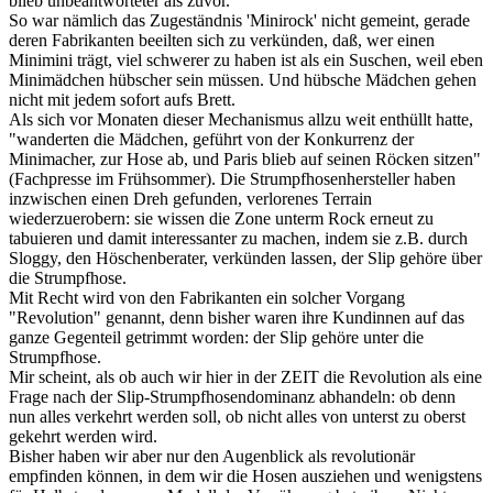
blieb unbeantworteter als zuvor.
So war nämlich das Zugeständnis 'Minirock' nicht gemeint, gerade
deren Fabrikanten beeilten sich zu verkünden, daß, wer einen
Minimini trägt, viel schwerer zu haben ist als ein Suschen, weil eben
Minimädchen hübscher sein müssen. Und hübsche Mädchen gehen
nicht mit jedem sofort aufs Brett.
Als sich vor Monaten dieser Mechanismus allzu weit enthüllt hatte,
"wanderten die Mädchen, geführt von der Konkurrenz der
Minimacher, zur Hose ab, und Paris blieb auf seinen Röcken sitzen"
(Fachpresse im Frühsommer). Die Strumpfhosenhersteller haben
inzwischen einen Dreh gefunden, verlorenes Terrain
wiederzuerobern: sie wissen die Zone unterm Rock erneut zu
tabuieren und damit interessanter zu machen, indem sie z.B. durch
Sloggy, den Höschenberater, verkünden lassen, der Slip gehöre über
die Strumpfhose.
Mit Recht wird von den Fabrikanten ein solcher Vorgang
"Revolution" genannt, denn bisher waren ihre Kundinnen auf das
ganze Gegenteil getrimmt worden: der Slip gehöre unter die
Strumpfhose.
Mir scheint, als ob auch wir hier in der ZEIT die Revolution als eine
Frage nach der Slip-Strumpfhosendominanz abhandeln: ob denn
nun alles verkehrt werden soll, ob nicht alles von unterst zu oberst
gekehrt werden wird.
Bisher haben wir aber nur den Augenblick als revolutionär
empfinden können, in dem wir die Hosen ausziehen und wenigstens