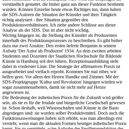
verständlich gestattet, die bisher ganz aus dieser Funktion bestimmt
wurden. Können Einzelne heute etwas Richtiges tun, dann haben
die SDS-Autoren die Situation der Künstler und ihrer Tätigkeit
richtig analysiert - ihre Situation gegenüber den
Produktionsverhältnissen. Ich ziehe andere Schlüsse aus dieser
Analyse als der SDS. Das ist aber nicht wichtig.
Wichtig hingegen ist, die Stellung der Künstler als Produzenten
innerhalb des Produktionsprozesses zu beschreiben. Es gibt bisher
dazu nur zwei Ansätze. Den ersten lieferte Benjamin in seinem
Aufsatz 'Der Autor als Produzent' 1934. An dem zweiten arbeiten
Studenten und Dozenten der Staatlichen Hochschule für Bildende
Künste in Hamburg seit drei Jahren. Rezeptionsausbildung steht
dabei in vorderster Linie. Die Strategie der affirmativen Praxis ist
ausgearbeitet und vielfach erprobt. Kommen Sie mal rüber, wir
helfen gern. Vor allem den Herren Handke und Zimmer. Mit der
SDS-Projektgruppe 'Kultur und Revolution' hingegen würden wir
sogar zusammenarbeiten, damit sie nicht mehr auf Henze
angewiesen ist.
Die Bedeutung der ästhetischen Praxis für die Zukunft wird größer
sein, als sie es für die feudale und bürgerliche Gesellschaft gewesen
ist. Schon deshalb, weil Wissenschaften und Künste in die Basis
abgestiegen sind: sie wurden selber Produktivmittel. Doch auch die
Funktionszuweisungen haben sich erhöht, was man allerdings erst
versteht, wenn man die aktualen Formen heutiger ästhetischer Praxis
kennt. Sie zu vermitteln, wäre Aufgabe der Feuilletonredaktion der