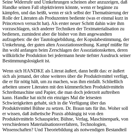
Seine Widerrufe und Umkehrungen scheinen aber anzuzeigen, daß
Handke seinen Fall objektivieren könnte, wenn er begänne zu
kämpfen, und das heißt, wenn er sich selbst der Thematisierung der
Rolle der Literaten als Produzenten bediente (was er einmal kurz in
Princetown versucht hat). Als erster neuer Schritt dahin wäre ihm
vorzuschlagen, sich anderer Techniken der Textmaterialisation zu
bedienen, zumindest aber die bisher von ihm angewandten
aufzugeben: die der Tautologiebildung, der Kopulabestimmung, der
Umkehrung, der guten alten Assoziationsreihung. Kampf müßte für
ihn wohl anfangen beim Zerschlagen der Assoziationsketten, deren
willkürliche Produktion bei jedermann heute tiefster Ausdruck seiner
Bestimmungslosigkeit ist.
Wenn sich HANDKE als Literat äußert, dann heißt das: er äußert
sich als jemand, der ohne weiteres über die Produktivmittel verfügt,
die er für nötig hält, um zu machen, was ihm einfallt. Schließlich
arbeiten unsere Literaten mit den kümmerlichen Produktivmitteln
Schreibmaschine und Papier, die man doch jederzeit auftreiben
kann. Handke hat nicht ein einziges Mal die leisesten
Schwierigkeiten gehabt, sich in die Verfügung über das
Produktivmittel Bühne zu setzen. Dr. Braun tats für ihn. Woher soll
er wissen, daß ästhetische Praxis abhängig ist von den
Produktivmitteln Schauspieler, Bühne, Verlag, Maschinenpark, von
verschiedenen Materialisationsverfahren, Technologien,
Wissenschaften? Und Theoriebildung als notwendigen Bestandteil