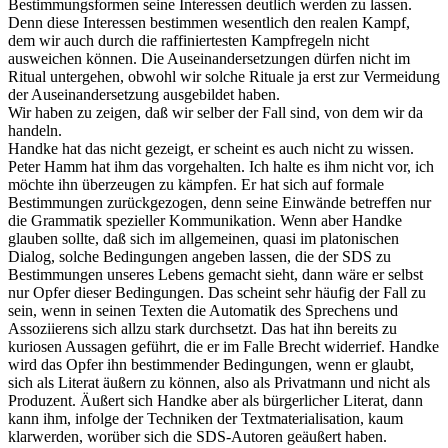
Bestimmungsformen seine Interessen deutlich werden zu lassen.
Denn diese Interessen bestimmen wesentlich den realen Kampf,
dem wir auch durch die raffiniertesten Kampfregeln nicht
ausweichen können. Die Auseinandersetzungen dürfen nicht im
Ritual untergehen, obwohl wir solche Rituale ja erst zur Vermeidung
der Auseinandersetzung ausgebildet haben.
Wir haben zu zeigen, daß wir selber der Fall sind, von dem wir da
handeln.
Handke hat das nicht gezeigt, er scheint es auch nicht zu wissen.
Peter Hamm hat ihm das vorgehalten. Ich halte es ihm nicht vor, ich
möchte ihn überzeugen zu kämpfen. Er hat sich auf formale
Bestimmungen zurückgezogen, denn seine Einwände betreffen nur
die Grammatik spezieller Kommunikation. Wenn aber Handke
glauben sollte, daß sich im allgemeinen, quasi im platonischen
Dialog, solche Bedingungen angeben lassen, die der SDS zu
Bestimmungen unseres Lebens gemacht sieht, dann wäre er selbst
nur Opfer dieser Bedingungen. Das scheint sehr häufig der Fall zu
sein, wenn in seinen Texten die Automatik des Sprechens und
Assoziierens sich allzu stark durchsetzt. Das hat ihn bereits zu
kuriosen Aussagen geführt, die er im Falle Brecht widerrief. Handke
wird das Opfer ihn bestimmender Bedingungen, wenn er glaubt,
sich als Literat äußern zu können, also als Privatmann und nicht als
Produzent. Äußert sich Handke aber als bürgerlicher Literat, dann
kann ihm, infolge der Techniken der Textmaterialisation, kaum
klarwerden, worüber sich die SDS-Autoren geäußert haben.