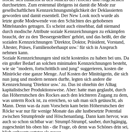
durchsetzten. Zum erstenmal übrigens ist damit die Mode zur
gesellschaftlichen Kennzeichnungsmöglichkeit der Deklassierten
geworden und damit essentiell. Der New Look noch wurde als
letzte große Modewende von den Schichten des gehobenen
Mittelstandes getragen. Es scheint auch einsehbar, daß niemand
durch modische Attribute soziale Kennzeichnungen zu erkämpfen
braucht, der zu den 'Bessergestellten' gehört, und das heißt, der die
sozialen Kennzeichnungen 'Direktor, Doktor, Präsident, Vorstand,
Ältester, Präses, Familienoberhaupt usw.' für sich in Anspruch
nehmen kann.
Soziale Kennzeichnungen sind nicht kostenlos zu haben bei uns. Da
ein großer Bedarf an solchen minimalen Kennzeichnungen besteht,
wie sie "modern, fortschrittlich und jung" suggerieren, kosten die
Miniröcke eine ganze Menge. Auf Kosten der Miniträgerin, die sich
nun jung und modern nennen durfte, legten sich andere die
Kennzeichnung 'Direktor usw.' zu. Das ist ohnehin der Alltag
kapitalistischer Produktionsweise. Aber: hatte man geglaubt, durch
das Höherrutschen des Rockes auch den leichteren Zugang zu dem,
was unterm Rock ist, zu erreichen, so sah man sich getäuscht, als
Mann. Denn was da zum Vorschein kam beim Höherrutschen der
Röcke war nur für wenige Monate das alte lustbesetzte Potential
zwischen Strumpfende und Höschenanfang. Dann kam hervor, was
auch so schon sichtbar war: Strumpf-Strumpf, sauber, durchgängig,
zugeschnürt bis oben hin - die Frage, ob denn was Schönes drin sei,