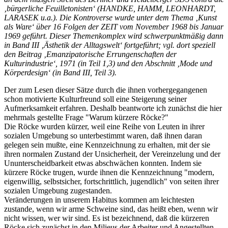
‚bürgerliche Feuilletonisten‘ (HANDKE, HAMM, LEONHARDT,
LARASEK u.a.). Die Kontroverse wurde unter dem Thema ‚Kunst
als Ware‘ über 16 Folgen der ZEIT vom November 1968 bis Januar
1969 geführt. Dieser Themenkomplex wird schwerpunktmäßig dann
in Band III ‚Ästhetik der Alltagswelt‘ fortgeführt; vgl. dort speziell
den Beitrag ‚Emanzipatorische Errungenschaften der
Kulturindustrie‘, 1971 (in Teil 1,3) und den Abschnitt ‚Mode und
Körperdesign‘ (in Band III, Teil 3).
Der zum Lesen dieser Sätze durch die ihnen vorhergegangenen
schon motivierte Kulturfreund soll eine Steigerung seiner
Aufmerksamkeit erfahren. Deshalb beantworte ich zunächst die hier
mehrmals gestellte Frage "Warum kürzere Röcke?"
Die Röcke wurden kürzer, weil eine Reihe von Leuten in ihrer
sozialen Umgebung so unterbestimmt waren, daß ihnen daran
gelegen sein mußte, eine Kennzeichnung zu erhalten, mit der sie
ihren normalen Zustand der Unsicherheit, der Vereinzelung und der
Ununterscheidbarkeit etwas abschwächen konnten. Indem sie
kürzere Röcke trugen, wurde ihnen die Kennzeichnung "modern,
eigenwillig, selbstsicher, fortschrittlich, jugendlich" von seiten ihrer
sozialen Umgebung zugestanden.
Veränderungen in unserem Habitus kommen am leichtesten
zustande, wenn wir arme Schweine sind, das heißt eben, wenn wir
nicht wissen, wer wir sind. Es ist bezeichnend, daß die kürzeren
Röcke sich zunächst in den Milieus der Arbeiter und Angestellten