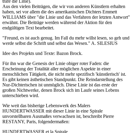
träfe die Linie).
Aus den vielen Beiträgen, die wir von anderen Künstlern erhalten
haben, sei vor allem die des amerikanischen Dichters Emmett
WILLIAMS über "die Linie und das Verfahren der letzten Antwort"
erwähnt. Die Beiträge werden während der Aktion für den
endgültigen Text bearbeitet.
"Freund, es ist auch genug. Im Fall du mehr willst lesen, so geh und
werde selbst die Schrift und selbst das Wesen." A. SILESIUS
Idee des Projekts und Texte: Bazon Brock.
Für ihn war die Genesis der Linie obiger roter Faden: die
Erscheinung der Totalität aller möglichen Aspekte in einer
menschlichen Tätigkeit, die nicht mehr spezifisch 'künstlerisch' ist.
Es gibt keinen ästhetischen Standpunkt. Die Reindarstellung des
Nur-Dichterischen ist unmöglich. Diese Linie ist das erste der
großen Nichtwerke, denen Brock sich im Laufe seines Lebens
unterschieben wird.
Wie weit das bisherige Lebenswerk des Malers
HUNDERTWASSER mit dieser Linie in eine Spirale
unvorstellbaren Ausmaßes verwachsen ist, beschreibt Pierre
RESTANY, Paris, folgendermaßen:
HUNDERTWASSER et la Spirale