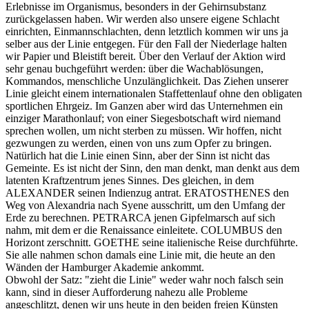
Erlebnisse im Organismus, besonders in der Gehirnsubstanz
zurückgelassen haben. Wir werden also unsere eigene Schlacht
einrichten, Einmannschlachten, denn letztlich kommen wir uns ja
selber aus der Linie entgegen. Für den Fall der Niederlage halten
wir Papier und Bleistift bereit. Über den Verlauf der Aktion wird
sehr genau buchgeführt werden: über die Wachablösungen,
Kommandos, menschliche Unzulänglichkeit. Das Ziehen unserer
Linie gleicht einem internationalen Staffettenlauf ohne den obligaten
sportlichen Ehrgeiz. Im Ganzen aber wird das Unternehmen ein
einziger Marathonlauf; von einer Siegesbotschaft wird niemand
sprechen wollen, um nicht sterben zu müssen. Wir hoffen, nicht
gezwungen zu werden, einen von uns zum Opfer zu bringen.
Natürlich hat die Linie einen Sinn, aber der Sinn ist nicht das
Gemeinte. Es ist nicht der Sinn, den man denkt, man denkt aus dem
latenten Kraftzentrum jenes Sinnes. Des gleichen, in dem
ALEXANDER seinen Indienzug antrat. ERATOSTHENES den
Weg von Alexandria nach Syene ausschritt, um den Umfang der
Erde zu berechnen. PETRARCA jenen Gipfelmarsch auf sich
nahm, mit dem er die Renaissance einleitete. COLUMBUS den
Horizont zerschnitt. GOETHE seine italienische Reise durchführte.
Sie alle nahmen schon damals eine Linie mit, die heute an den
Wänden der Hamburger Akademie ankommt.
Obwohl der Satz: "zieht die Linie" weder wahr noch falsch sein
kann, sind in dieser Aufforderung nahezu alle Probleme
angeschlitzt, denen wir uns heute in den beiden freien Künsten