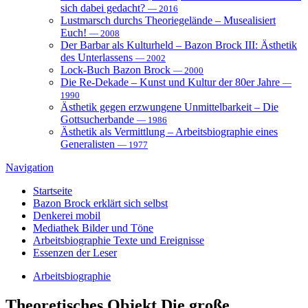
sich dabei gedacht?
— 2016
Lustmarsch durchs Theoriegelände – Musealisiert
Euch!
— 2008
Der Barbar als Kulturheld – Bazon Brock III: Ästhetik
des Unterlassens
— 2002
Lock-Buch Bazon Brock
— 2000
Die Re-Dekade – Kunst und Kultur der 80er Jahre
—
1990
Ästhetik gegen erzwungene Unmittelbarkeit – Die
Gottsucherbande
— 1986
Ästhetik als Vermittlung – Arbeitsbiographie eines
Generalisten
— 1977
Navigation
Startseite
Bazon Brock
erklärt sich selbst
Denkerei
mobil
Mediathek
Bilder und Töne
Arbeitsbiographie
Texte und Ereignisse
Essenzen
der Leser
Arbeitsbiographie
Theoretisches Objekt
Die große