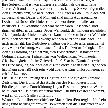
Ihre Subjektivität ist von anderer Zeitlichkeit als die naturhafte
äußere Zeit und die Eigenzeit der Linienziehung. Sie vermögen die
Zeit zu metrisieren, sie aufzuheben, ihr Dauer als die Größe der Zeit
zu verschaffen. Dauer und Moment sind nichts Außerzeitliches.
Deshalb ist für sie die Linie schon von vornherein in alles andere
verstrickt. Die Gesamtheit der wahrnehmbaren Geschehen sind
ihnen erfaßbar in der Linie. Jeder Weltpunkt, der mit dem jeweiligen
Aktualpunkt der Linie koexistiert, kann mit diesem in einer Weltlinie
verbunden werden. Alles Weltgeschehen wird der Linie nach und
nach angenäht. Ein Zeitfolgeverhältnis der Punkte untereinander ist
erst zweiter Ordnung, wenn auch für das Denken unabdingbar. Die
Zeit als Ordnung des nicht zugleich Existierenden ist immer nur
Ordnung einzelner Teilmengen von Weltpunkten. Wohingegen
Gleichzeitigkeit nicht im Zeitverlauf erfaßbar ist. Damit aber wird
das Eine möglich, welches das diskret Vielfältige in sich aufgehoben
hat. Dann aber läßt sich sehr wohl über das Eine philosophieren, es
erhält Akzidenz.
Die Linie ist der Umfang des Begriffs Zeit. Sie synkronisiert alle
Zeitstufen. Die Kunst ist das Aufheben des Nicht dieser Linie.
Für die praktische Durchführung liegen Bestimmungen vor. Was es
heißt, daß die Linie uns scheinbar durch Tür und Fenster entkommt,
wird an Ort und Stelle vorgeführt.
Wenn die Linie über verschiedene Materialien (Fensterglas, Kacheln
usw.) rund herumgeführt wird, so werden sich die Linienzieher wie