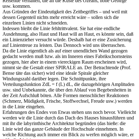
Reisende verhalten, die an die Küste des Ozeans, hohe Gebirge
usw. kommen.
Aus Gründen der Eindeutigkeit des Zeitbegriffes – und weil mit
dessen Gegenteil nichts mehr erreicht wäre – sollen sich die
einzelnen Linien nicht schneiden.
Indessen bleibt die Linie fehltrittvalent. Sie hat eine endliche
Ausdehnung, also Haut und Haut will an Haut, es könnte sein, daß
ein Linienzieher versucht würde. Deshalb hat er eine Zusicherung
auf Linientreue zu leisten. Das Dennoch wird uns überraschen.
Da die Linie eigentlich als auf einer unendlichen Wand gezogen
gedacht werden muß bzw. als im Inneren eines Fabrikschornsteins
gezogen, hier aber in einem viereckigen Raum erscheinen wird,
nimmt sie die Gestalt einer SPIRALE an. Der Betrachtende (Prof.
Bense täte das sicher) wird eine ideale Spirale gleicher
Windungszahl darüber legen. Die Schnittpunkte, ihre
Verteilungsfunktion ZdL = f (L) dL, die dazugehörigen Amplituden
usw. sind Unbekannte, die über den Ablauf von Begebenheiten in
der Zeit Aufschluß böten. Alle Formen menschlicher Reaktionen
(Schmerz, Müdigkeit, Frische, Stoffwechsel, Freude usw.) werden
in die Linie eingehen.
Erfahrungen des Endes von Etwas stehen uns noch bevor. Vielleicht
werden wir die Linie durch das Dach des Hauses hinausführen und
mit ihr die labyrinthische Architektur begründen (das hieße: die
Linie wird das ganze Gebäude der Hochschule einnehmen. In
welche Richtung auch immer ein Blick zu werfen möglich wäre, er