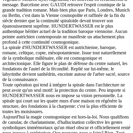
message. Barcelone avec GAUDI retrouve l'esprit cosmique de la
grande tradition romane. Mais bien plus que Paris, Londres, Munich
ou Berlin, c'est dans la Vienne cosmopolite et raffinée de la fin du
siècle dernier que la continuité spiraloïde devait trouver son
épanouissement suprême. HUNDERTWASSER est le plus
authentique héritier actuel de la tradition baroque viennoise. Aucun
peintre autrichien contemporain ne manifeste un attachement plus
profond à cette continuité cosmogonique.
La spirale d'HUNDERTWASSER est autrichienne, baroque,
romane, celtique, copte, mésopotamienne. Issue tout naturellement
de la symbolique millénaire, elle est cosmogonique et
architectonique. Elle figure le plan de défense du centre naturel, les
fondations de l'autel de la fécondité. Replié sur lui-même, le
labyrinthe devient sanhédrin, enceinte autour de l'arbre sacré, source
de la connaissance.
Toute opération qui tend à intégrer la spirale dans l'architecture ne
peut avoir qu'un seul motif: la protection du centre. Peu importe si
HUNDERTWASSER nous en impose sa vision personnelle. La
spirale qui court sur les quatre murs d'une maison en régénère la
structure, des fondations à la charpente: c'est la plus efficiente de
toutes les moisissures.
Aujourd'hui la magie cosmogonique est hors-la-loi. Nous qualifions
de canular, de charlatanisme, d'hallucination collective les gestes
symboliques immémoriaux qu'un rituel obscur et officiellement renié
nous pousse à extérioriser. Que pouvons-nous y faire? Rien. Tout