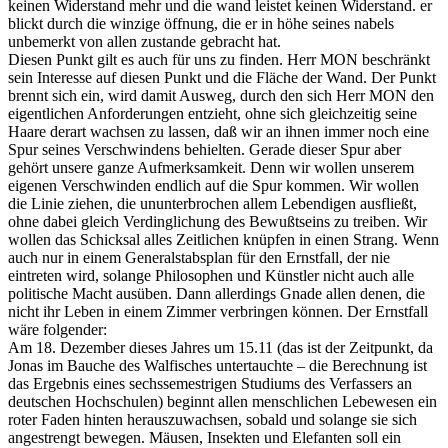
keinen Widerstand mehr und die wand leistet keinen Widerstand. er
blickt durch die winzige öffnung, die er in höhe seines nabels
unbemerkt von allen zustande gebracht hat.
Diesen Punkt gilt es auch für uns zu finden. Herr MON beschränkt
sein Interesse auf diesen Punkt und die Fläche der Wand. Der Punkt
brennt sich ein, wird damit Ausweg, durch den sich Herr MON den
eigentlichen Anforderungen entzieht, ohne sich gleichzeitig seine
Haare derart wachsen zu lassen, daß wir an ihnen immer noch eine
Spur seines Verschwindens behielten. Gerade dieser Spur aber
gehört unsere ganze Aufmerksamkeit. Denn wir wollen unserem
eigenen Verschwinden endlich auf die Spur kommen. Wir wollen
die Linie ziehen, die ununterbrochen allem Lebendigen ausfließt,
ohne dabei gleich Verdinglichung des Bewußtseins zu treiben. Wir
wollen das Schicksal alles Zeitlichen knüpfen in einen Strang. Wenn
auch nur in einem Generalstabsplan für den Ernstfall, der nie
eintreten wird, solange Philosophen und Künstler nicht auch alle
politische Macht ausüben. Dann allerdings Gnade allen denen, die
nicht ihr Leben in einem Zimmer verbringen können. Der Ernstfall
wäre folgender:
Am 18. Dezember dieses Jahres um 15.11 (das ist der Zeitpunkt, da
Jonas im Bauche des Walfisches untertauchte – die Berechnung ist
das Ergebnis eines sechssemestrigen Studiums des Verfassers an
deutschen Hochschulen) beginnt allen menschlichen Lebewesen ein
roter Faden hinten herauszuwachsen, sobald und solange sie sich
angestrengt bewegen. Mäusen, Insekten und Elefanten soll ein