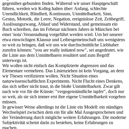
gegenüber-gebunden finden. Während wir unser Hauptgeschäft
führen, werden wir Kolleg halten über: Anfang, schlechte
Unendlichkeit, Blindheit, Kontinuum, Unmittelbarkeit, Sinn,
Gestus, Motorik, die Leere, Negation, ereignislose Zeit, Zeitbegriff,
Auslösungszwang, Ablauf und Widerstand, und gemeinsam ein
Buch schreiben, das im Februar nächsten Jahres in München bei
einer 'nota'-Veranstaltung vorgeführt werden wird. Um bei unserer
etwa einwöchigen Klausur und Leibesgemeinschaft uns wenigstens
so weit zu bringen, daß wir uns wie durchschnittliche Liebhaber
zurufen können: "you are really initiated now", sei angedeutet, wie
die Linie aus dem Unmittelbaren resultiert und zum Begriff
unterwegs ist.
Wir wollen nicht einfach das Komplizierte abgrenzen und das
Elementare vermehren. Das Linienziehen ist kein Vorgang, an dem
wir Thesen verifizieren wollen. Nicht Situation eines
naturwissenschaftlichen Experiments. Nicht Flucht eines Denkens,
das sich selber nicht traut, in die bloße Unmittelbarkeit. Zwar gilt
nach wie vor für die Künste: "vergegenständliche tapfer", doch nur
so weit, als sie sich immer erst ihre eigene Unmittelbarkeit vorgeben
müssen.
In gewisser Weise allerdings ist die Linie ein Modell: ein ständiges
Wechselspiel zwischen dem ein für alle Mal Ausgesprochenen und
der Veränderung durch mögliche weitere Erfahrungen. Die moderne
Subjektivität scheint darin zu bestehen, keine Erfahrungen zu
machen.