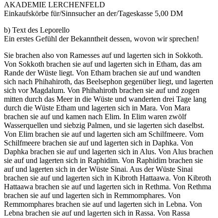
AKADEMIE LERCHENFELD
Einkaufskörbe für/Sinnsucher an der/Tageskasse 5,00 DM
b) Text des Leporello
Ein erstes Gefühl der Bekanntheit dessen, wovon wir sprechen!
Sie brachen also von Ramesses auf und lagerten sich in Sokkoth.
Von Sokkoth brachen sie auf und lagerten sich in Etham, das am
Rande der Wüste liegt. Von Etham brachen sie auf und wandten
sich nach Phihahiroth, das Beelsephon gegenüber liegt, und lagerten
sich vor Magdalum. Von Phihahiroth brachen sie auf und zogen
mitten durch das Meer in die Wüste und wanderten drei Tage lang
durch die Wüste Etham und lagerten sich in Mara. Von Mara
brachen sie auf und kamen nach Elim. In Elim waren zwölf
Wasserquellen und siebzig Palmen, und sie lagerten sich daselbst.
Von Elim brachen sie auf und lagerten sich am Schilfmeere. Vom
Schilfmeere brachen sie auf und lagerten sich in Daphka. Von
Daphka brachen sie auf und lagerten sich in Alus. Von Alus brachen
sie auf und lagerten sich in Raphidim. Von Raphidim brachen sie
auf und lagerten sich in der Wüste Sinai. Aus der Wüste Sinai
brachen sie auf und lagerten sich in Kibroth Hattaawa. Von Kibroth
Hattaawa brachen sie auf und lagerten sich in Rethma. Von Rethma
brachen sie auf und lagerten sich in Remmomphares. Von
Remmomphares brachen sie auf und lagerten sich in Lebna. Von
Lebna brachen sie auf und lagerten sich in Rassa. Von Rassa