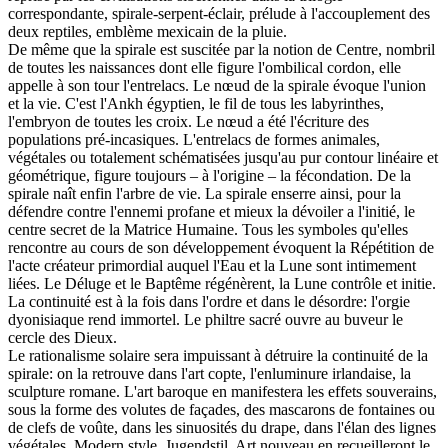
correspondante, spirale-serpent-éclair, prélude à l'accouplement des
deux reptiles, emblème mexicain de la pluie.
De même que la spirale est suscitée par la notion de Centre, nombril
de toutes les naissances dont elle figure l'ombilical cordon, elle
appelle à son tour l'entrelacs. Le nœud de la spirale évoque l'union
et la vie. C'est l'Ankh égyptien, le fil de tous les labyrinthes,
l'embryon de toutes les croix. Le nœud a été l'écriture des
populations pré-incasiques. L'entrelacs de formes animales,
végétales ou totalement schématisées jusqu'au pur contour linéaire et
géométrique, figure toujours – à l'origine – la fécondation. De la
spirale naît enfin l'arbre de vie. La spirale enserre ainsi, pour la
défendre contre l'ennemi profane et mieux la dévoiler a l'initié, le
centre secret de la Matrice Humaine. Tous les symboles qu'elles
rencontre au cours de son développement évoquent la Répétition de
l'acte créateur primordial auquel l'Eau et la Lune sont intimement
liées. Le Déluge et le Baptême régénèrent, la Lune contrôle et initie.
La continuité est à la fois dans l'ordre et dans le désordre: l'orgie
dyonisiaque rend immortel. Le philtre sacré ouvre au buveur le
cercle des Dieux.
Le rationalisme solaire sera impuissant à détruire la continuité de la
spirale: on la retrouve dans l'art copte, l'enluminure irlandaise, la
sculpture romane. L'art baroque en manifestera les effets souverains,
sous la forme des volutes de façades, des mascarons de fontaines ou
de clefs de voûte, dans les sinuosités du drape, dans l'élan des lignes
végétales. Modern style, Jugendstil, Art nouveau en recueilleront le