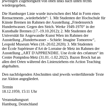
jeweiligen Zugehörigkeit von oben links nach unten rechts
wiedergegeben.
Die Hamburger Linie wurde inzwischen drei Mal in Form eines
Reenactments „wiederbelebt“: 1. Mit Studenten der Hochschule für
Künste Bremen im Rahmen der Ausstellung „Friedensreich
Hundertwasser. Gegen den Strich. Werke 1949-1970“ in der
Kunsthalle Bremen (17.-19.10.2012); 2. Mit Studenten der
Universität für Angewandte Kunst Wien im Rahmen der
Ausstellung „Hundertwasser – Schiele: Imagine Tomorrow“,
Leopold Museum Wien (18.-20.02.2020); 3. Mit Studenten
der École Supérieure d'Art de Lorraine de Metz im Rahmen der
Ausstellung „ART D'APPRENDRE. Une école des créateurs“ im
Centre Pompidou-Metz (31.01.-1.02.2022). Bazon Brock hat an
allen drei Orten während des Linienziehens ein Action Teaching
abgehalten.
Den nachfolgenden Abschnitten sind jeweils weiterführende Texte
zur Aktion angegliedert.
Termin
18.12.1959, 15:11 Uhr
Veranstaltungsort
Hamburg, Deutschland