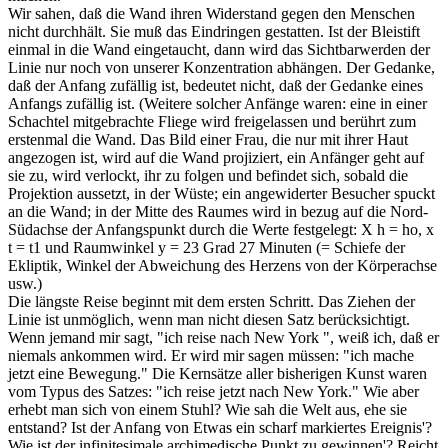
Wir sahen, daß die Wand ihren Widerstand gegen den Menschen
nicht durchhält. Sie muß das Eindringen gestatten. Ist der Bleistift
einmal in die Wand eingetaucht, dann wird das Sichtbarwerden der
Linie nur noch von unserer Konzentration abhängen. Der Gedanke,
daß der Anfang zufällig ist, bedeutet nicht, daß der Gedanke eines
Anfangs zufällig ist. (Weitere solcher Anfänge waren: eine in einer
Schachtel mitgebrachte Fliege wird freigelassen und berührt zum
erstenmal die Wand. Das Bild einer Frau, die nur mit ihrer Haut
angezogen ist, wird auf die Wand projiziert, ein Anfänger geht auf
sie zu, wird verlockt, ihr zu folgen und befindet sich, sobald die
Projektion aussetzt, in der Wüste; ein angewiderter Besucher spuckt
an die Wand; in der Mitte des Raumes wird in bezug auf die Nord-
Südachse der Anfangspunkt durch die Werte festgelegt: X h = ho, x
t = t1 und Raumwinkel y = 23 Grad 27 Minuten (= Schiefe der
Ekliptik, Winkel der Abweichung des Herzens von der Körperachse
usw.)
Die längste Reise beginnt mit dem ersten Schritt. Das Ziehen der
Linie ist unmöglich, wenn man nicht diesen Satz berücksichtigt.
Wenn jemand mir sagt, "ich reise nach New York ", weiß ich, daß er
niemals ankommen wird. Er wird mir sagen müssen: "ich mache
jetzt eine Bewegung." Die Kernsätze aller bisherigen Kunst waren
vom Typus des Satzes: "ich reise jetzt nach New York." Wie aber
erhebt man sich von einem Stuhl? Wie sah die Welt aus, ehe sie
entstand? Ist der Anfang von Etwas ein scharf markiertes Ereignis'?
Wie ist der infinitesimale archimedische Punkt zu gewinnen'? Reicht