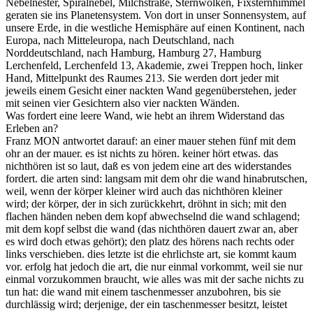
Nebelnester, Spiralnebel, Milchstraße, Sternwolken, Fixsternhimmel
geraten sie ins Planetensystem. Von dort in unser Sonnensystem, auf
unsere Erde, in die westliche Hemisphäre auf einen Kontinent, nach
Europa, nach Mitteleuropa, nach Deutschland, nach
Norddeutschland, nach Hamburg, Hamburg 27, Hamburg
Lerchenfeld, Lerchenfeld 13, Akademie, zwei Treppen hoch, linker
Hand, Mittelpunkt des Raumes 213. Sie werden dort jeder mit
jeweils einem Gesicht einer nackten Wand gegenüberstehen, jeder
mit seinen vier Gesichtern also vier nackten Wänden.
Was fordert eine leere Wand, wie hebt an ihrem Widerstand das
Erleben an?
Franz MON antwortet darauf: an einer mauer stehen fünf mit dem
ohr an der mauer. es ist nichts zu hören. keiner hört etwas. das
nichthören ist so laut, daß es von jedem eine art des widerstandes
fordert. die arten sind: langsam mit dem ohr die wand hinabrutschen,
weil, wenn der körper kleiner wird auch das nichthören kleiner
wird; der körper, der in sich zurückkehrt, dröhnt in sich; mit den
flachen händen neben dem kopf abwechselnd die wand schlagend;
mit dem kopf selbst die wand (das nichthören dauert zwar an, aber
es wird doch etwas gehört); den platz des hörens nach rechts oder
links verschieben. dies letzte ist die ehrlichste art, sie kommt kaum
vor. erfolg hat jedoch die art, die nur einmal vorkommt, weil sie nur
einmal vorzukommen braucht, wie alles was mit der sache nichts zu
tun hat: die wand mit einem taschenmesser anzubohren, bis sie
durchlässig wird; derjenige, der ein taschenmesser besitzt, leistet