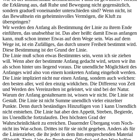
die Erklärung aus, daß Ruhe und Bewegung nicht gegensätzlich,
sondern graduell voneinander unterschieden sind? Wenn nicht, ist
das Bewußtsein ein geheimnisvolles Vermögen, die Kluft zu
überspringen?
Wir werden den Anfang als Bestimmung der Linie zu ihrem Ende
einführen, das unabsehbar ist. Das aber heißt: damit Etwas anfangen
kann, muß schon immer Etwas auf dem Wege sein. Was auf dem
Wege ist, ist ein Zufälliges, das durch unsere Freiheit bestimmt wird.
Diese Bestimmung ist der Grund der Linie.
Die Linie muß schon etwas Bestimmtes sein, wenn ich sie ziehen
will. Wenn aber der bestimmte Anfang gedacht wird, setzen wir ihn
als schon hinter uns liegend voraus. Die unendliche Möglichkeit des
Anfanges wird also von einem konkreten Anfang eingeholt werden.
Die Linie impliziert nicht nur einen Anfang, sondern auch welchen:
den besten aller, weil den einzig wirklichen. Die Differenz von Zeit
und Werden des Vereinzelten ist geleistet, wir sind bei der Natur.
Warum der Anfang gestaltenarm ist, wissen wir nicht. Die Linie ist
Gestalt. Die Linie ist nicht Summe unendlich vieler einzelner
Punkte. Denn durch beständiges Hinzufügen von 1 kann Unendlich
nicht entstehen. Die Linie hat aber den Appetit, Streben, Begierde,
ins Unendliche fortzulaufen. Den höchsten Grad der
Wahrscheinlichkeit zu erreichen. Dauernder Übergang vom Noch-
nicht ins War-schon. Drittes ist für sie nicht gegeben. Anders als für
die Linienzieher, die ihr jeder in dem ihm entsprechenden Material
(Bleistift, Tinte, Urin des Propheten, Ölfarbe) auf den Weg helfen.