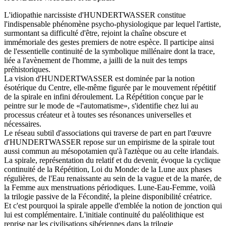
L'idiopathie narcissiste d'HUNDERTWASSER constitue
l'indispensable phénomène psycho-physiologique par lequel l'artiste,
surmontant sa difficulté d'être, rejoint la chaîne obscure et
immémoriale des gestes premiers de notre espèce. Il participe ainsi
de l'essentielle continuité de la symbolique millénaire dont la trace,
liée a l'avènement de l'homme, a jailli de la nuit des temps
préhistoriques.
La vision d'HUNDERTWASSER est dominée par la notion
ésotérique du Centre, elle-même figurée par le mouvement répétitif
de la spirale en infini déroulement. La Répétition conçue par le
peintre sur le mode de «l'automatisme», s'identifie chez lui au
processus créateur et à toutes ses résonances universelles et
nécessaires.
Le réseau subtil d'associations qui traverse de part en part l'œuvre
d'HUNDERTWASSER repose sur un empirisme de la spirale tout
aussi commun au mésopotamien qu'à l'aztèque ou au celte irlandais.
La spirale, représentation du relatif et du devenir, évoque la cyclique
continuité de la Répétition, Loi du Monde: de la Lune aux phases
régulières, de l'Eau renaissante au sein de la vague et de la marée, de
la Femme aux menstruations périodiques. Lune-Eau-Femme, voilà
la trilogie passive de la Fécondité, la pleine disponibilité créatrice.
Et c'est pourquoi la spirale appelle d'emblée la notion de jonction qui
lui est complémentaire. L'initiale continuité du paléolithique est
reprise par les civilisations sibériennes dans la trilogie