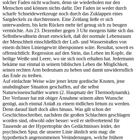
solcher Faden nicht wachsen, denn sie wiederholen nur den
Menschen und können nichts dafür. Der Faden ist weder durch
scharfe Schneidewerkzeuge noch durch das Zuklappen eines
Sargdeckels zu durchtrennen. Eine Zeitlang ließe er sich
unterwandern, bis kein Rücken mehr tief genug sich zu beugen
vermöchte. Am 23. Dezember gegen 3 Uhr morgens hätte sich das
Selbstbewußtsein derart entwickelt, daß der normale Lebensraum
der Menschheit einschließlich der Luft- und Wasserstraßen von
einem dichten Liniengewirr übersponnen wäre. Resultat, soweit es
offensichtlich: Regression auf den Stein, das Leben im Kopfe, die
heilige Weiße und Leere, wo sie sich noch erhalten hat. Jedermann
bekäme nur einmal in seinem biblischen Leben die Möglichkeit,
seinen rechten Arm bedeutsam zu heben und damit unwiderruflich
das Ende zu treiben.
Auf einfachste Weise wäre jener letzte gordische Knoten, jene
unabdingbare Situation geschaffen, auf die selbst
Naturwissenschaftler warten (2. Hauptsatz der Thermodynamik).
Der Verfasser hat mit obiger Annahme seinem alten Wunsche
genügt, auch einmal Anlaß zu einem tödlichen Irrtum zu werden.
Denn darauf läuft doch alles hinaus. Was gilt schon der
Geschichtsschreiber, nachdem die großen Schlachten geschlagen
worden sind, obwohl oder besser: weil er stellvertretend für
Tausende an der Hypertrophie des Gedächtnisses leidet, der
psychischen Spur, die unserer Linie ähnlich sein mag: die
hypothetisch angenommenen Veränderungen, welche frühere