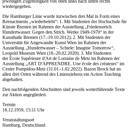
jeweiligen Zugehörigkeit von oben links nach unten rechts
wiedergegeben.
Die Hamburger Linie wurde inzwischen drei Mal in Form eines
Reenactments „wiederbelebt“: 1. Mit Studenten der Hochschule für
Künste Bremen im Rahmen der Ausstellung „Friedensreich
Hundertwasser. Gegen den Strich. Werke 1949-1970“ in der
Kunsthalle Bremen (17.-19.10.2012); 2. Mit Studenten der
Universität für Angewandte Kunst Wien im Rahmen der
Ausstellung „Hundertwasser – Schiele: Imagine Tomorrow“,
Leopold Museum Wien (18.-20.02.2020); 3. Mit Studenten
der École Supérieure d'Art de Lorraine de Metz im Rahmen der
Ausstellung „ART D'APPRENDRE. Une école des créateurs“ im
Centre Pompidou-Metz (31.01.-1.02.2022). Bazon Brock hat an
allen drei Orten während des Linienziehens ein Action Teaching
abgehalten.
Den nachfolgenden Abschnitten sind jeweils weiterführende Texte
zur Aktion angegliedert.
Termin
18.12.1959, 15:11 Uhr
Veranstaltungsort
Hamburg, Deutschland