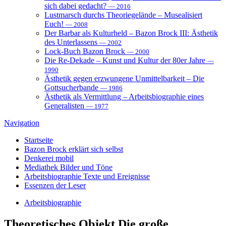
sich dabei gedacht?
— 2016
Lustmarsch durchs Theoriegelände – Musealisiert
Euch!
— 2008
Der Barbar als Kulturheld – Bazon Brock III: Ästhetik
des Unterlassens
— 2002
Lock-Buch Bazon Brock
— 2000
Die Re-Dekade – Kunst und Kultur der 80er Jahre
—
1990
Ästhetik gegen erzwungene Unmittelbarkeit – Die
Gottsucherbande
— 1986
Ästhetik als Vermittlung – Arbeitsbiographie eines
Generalisten
— 1977
Navigation
Startseite
Bazon Brock
erklärt sich selbst
Denkerei
mobil
Mediathek
Bilder und Töne
Arbeitsbiographie
Texte und Ereignisse
Essenzen
der Leser
Arbeitsbiographie
Theoretisches Objekt
Die große