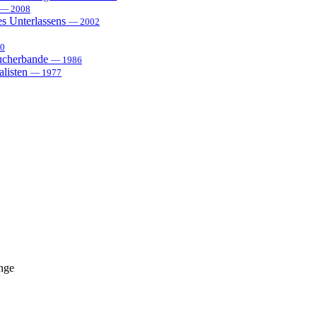
— 2008
es Unterlassens
— 2002
0
sucherbande
— 1986
alisten
— 1977
nge