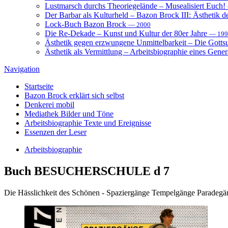
Lustmarsch durchs Theoriegelände – Musealisiert Euch!
Der Barbar als Kulturheld – Bazon Brock III: Ästhetik d
Lock-Buch Bazon Brock
— 2000
Die Re-Dekade – Kunst und Kultur der 80er Jahre
— 199
Ästhetik gegen erzwungene Unmittelbarkeit – Die Gott
Ästhetik als Vermittlung – Arbeitsbiographie eines Gener
Navigation
Startseite
Bazon Brock
erklärt sich selbst
Denkerei
mobil
Mediathek
Bilder und Töne
Arbeitsbiographie
Texte und Ereignisse
Essenzen
der Leser
Arbeitsbiographie
Buch
BESUCHERSCHULE d 7
Die Hässlichkeit des Schönen - Spaziergänge Tempelgänge Paradegä