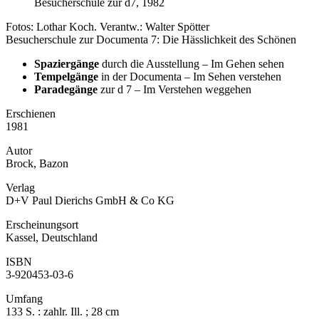
Besucherschule zur d7, 1982
Fotos: Lothar Koch. Verantw.: Walter Spötter
Besucherschule zur Documenta 7: Die Hässlichkeit des Schönen
Spaziergänge
durch die Ausstellung – Im Gehen sehen
Tempelgänge
in der Documenta – Im Sehen verstehen
Paradegänge
zur d 7 – Im Verstehen weggehen
Erschienen
1981
Autor
Brock, Bazon
Verlag
D+V Paul Dierichs GmbH & Co KG
Erscheinungsort
Kassel, Deutschland
ISBN
3-920453-03-6
Umfang
133 S. : zahlr. Ill. ; 28 cm