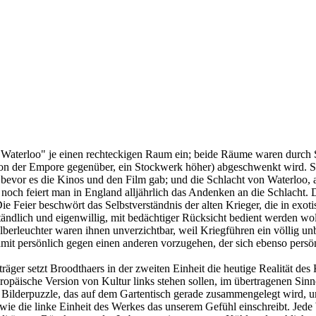
n Waterloo" je einen rechteckigen Raum ein; beide Räume waren durch 
on der Empore gegenüber, ein Stockwerk höher) abgeschwenkt wird. S
bevor es die Kinos und den Film gab; und die Schlacht von Waterloo, a
noch feiert man in England alljährlich das Andenken an die Schlacht. 
ie Feier beschwört das Selbstverständnis der alten Krieger, die in ex
ändlich und eigenwillig, mit bedächtiger Rücksicht bedient werden wol
erleuchter waren ihnen unverzichtbar, weil Kriegführen ein völlig unbe
amit persönlich gegen einen anderen vorzugehen, der sich ebenso persönl
träger setzt Broodthaers in der zweiten Einheit die heutige Realität des
lteuropäische Version von Kultur links stehen sollen, im übertragenen S
s ein Bilderpuzzle, das auf dem Gartentisch gerade zusammengelegt wird,
, wie die linke Einheit des Werkes das unserem Gefühl einschreibt. Jede