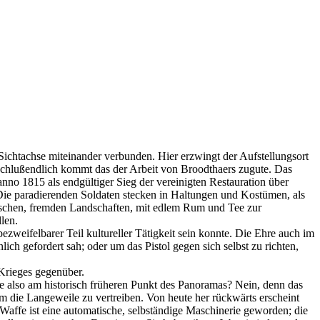
Sichtachse miteinander verbunden. Hier erzwingt der Aufstellungsort
chlußendlich kommt das der Arbeit von Broodthaers zugute. Das
nno 1815 als endgültiger Sieg der vereinigten Restauration über
Die paradierenden Soldaten stecken in Haltungen und Kostümen, als
otischen, fremden Landschaften, mit edlem Rum und Tee zur
len.
zweifelbarer Teil kultureller Tätigkeit sein konnte. Die Ehre auch im
ich gefordert sah; oder um das Pistol gegen sich selbst zu richten,
 Krieges gegenüber.
inne also am historisch früheren Punkt des Panoramas? Nein, denn das
 um die Langeweile zu vertreiben. Von heute her rückwärts erscheint
 Waffe ist eine automatische, selbständige Maschinerie geworden; die