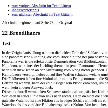
zum vorigen Abschnitt im Text blättern
Inhaltsverzeichnis
zum nächsten Abschnitt im Text blättern
Abschnitt, beginnend auf Seite 78 im Original
22
Broodthaers
Text
In der Originalaufstellung nahmen die beiden Teile der "Schlacht vo
eine panoramische Rundung, die vom Blick hin und her (am besten v
Panorama war ja die effektvollste Demonstration von Bildhorizonten, 
Napoleon, war eines der Lieblingsthemen in jenen Panoramen. Heute 
hätte sich inzwischen an der Auffassung vom Krieg nichts geändert. D
Kampfpause versorgt, liebevoll auf ihre Waffen schauen, welche umst
Die Feldherren haben ihre Wohnkultur mit ins Feld genommen; die Silb
Letzten zu wahren, hatte der edle Krieger sein Pistol; entweder, um d
wenn kein anderer Ausweg blieb.
Diesem kulturell vermittelten Selbstverständnis alteuropäischer Kultur
Wir lesen in erster Linie von links nach rechts. Hätte da nicht die a
gute alte Waterloo ist eine Fiktion aus heutiger Sicht, vermittelt al
Waterloo als das verklärte Bild alteuropäischer Kultur. Von heute her