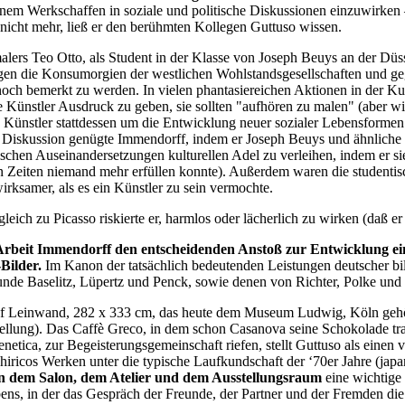
einem Werkschaffen in soziale und politische Diskussionen einzuwirken
s nicht mehr, ließ er den berühmten Kollegen Guttuso wissen.
lers Teo Otto, als Student in der Klasse von Joseph Beuys an der Düs
gegen die Konsumorgien der westlichen Wohlstandsgesellschaften und
och bemerkt zu werden. In vielen phantasiereichen Aktionen in der Kun
die Künstler Ausdruck zu geben, sie sollten "aufhören zu malen" (aber 
die Künstler stattdessen um die Entwicklung neuer sozialer Lebensform
ger Diskussion genügte Immendorff, indem er Joseph Beuys und ähnliche
tischen Auseinandersetzungen kulturellen Adel zu verleihen, indem er 
rten Zeiten niemand mehr erfüllen konnte). Außerdem waren die studenti
irksamer, als es ein Künstler zu sein vermochte.
leich zu Picasso riskierte er, harmlos oder lächerlich zu wirken (daß e
rbeit Immendorff den entscheidenden Anstoß zur Entwicklung eine
Bilder.
Im Kanon der tatsächlich bedeutenden Leistungen deutscher bild
nde Baselitz, Lüpertz und Penck, sowie denen von Richter, Polke und 
uf Leinwand, 282 x 333 cm, das heute dem Museum Ludwig, Köln gehört
llung). Das Caffè Greco, in dem schon Casanova seine Schokolade tran
netica, zur Begeisterungsgemeinschaft riefen, stellt Guttuso als einen v
iricos Werken unter die typische Laufkundschaft der ‘70er Jahre (japan
ben dem Salon, dem Atelier und dem Ausstellungsraum
eine wichtige 
bens, in der das Gespräch der Freunde, der Partner und der Fremden die