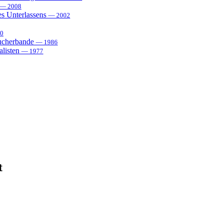
— 2008
es Unterlassens
— 2002
0
sucherbande
— 1986
alisten
— 1977
t