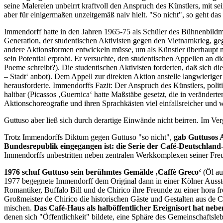
seine Malereien unbeirrt kraftvoll den Anspruch des Künstlers, mit s
aber für einigermaßen unzeitgemäß naiv hielt. "So nicht", so geht da
Immendorff hatte in den Jahren 1965-75 als Schüler des Bühnenbildma
Generation, der studentischen Aktivisten gegen den Vietnamkrieg, 
andere Aktionsformen entwickeln müsse, um als Künstler überhaupt n
sein Potential erprobt. Er versuchte, den studentischen Appellen an 
Poeme schreibt?). Die studentischen Aktivisten forderten, daß sich 
– Stadt‘ anbot). Dem Appell zur direkten Aktion anstelle langwieri
herausforderte. Immendorffs Fazit: Der Anspruch des Künstlers, poli
haltbar (Picassos ‚Guernica‘ hatte Maßstäbe gesetzt, die in verände
Aktionschoreografie und ihren Sprachkästen viel einfallsreicher und w
Guttuso aber ließ sich durch derartige Einwände nicht beirren. Im Verg
Trotz Immendorffs Diktum gegen Guttuso "so nicht",
gab Guttusos A
Bundesrepublik eingegangen ist: die Serie der Café-Deutschland-
Immendorffs unbestritten neben zentralen Werkkomplexen seiner Freu
1976 schuf Guttuso sein berühmtes Gemälde ‚Caffè Greco‘
(Öl a
1977 begegnete Immendorff dem Original dann in einer Kölner Ausste
Romantiker, Buffalo Bill und de Chirico ihre Freunde zu einer hora fre
Großmeister de Chirico die historischen Gäste und Gestalten aus de Ch
mischen.
Das Café-Haus als halböffentlicher Ereignisort hat ne
denen sich "Öffentlichkeit" bildete, eine Sphäre des Gemeinschaftsle