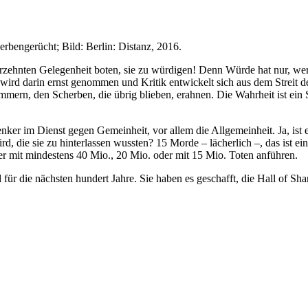
herbengerücht; Bild: Berlin: Distanz, 2016.
ahrzehnten Gelegenheit boten, sie zu würdigen! Denn Würde hat nur, w
t, wird darin ernst genommen und Kritik entwickelt sich aus dem Stre
mmern, den Scherben, die übrig blieben, erahnen. Die Wahrheit ist ei
ker im Dienst gegen Gemeinheit, vor allem die Allgemeinheit. Ja, ist e
 die sie zu hinterlassen wussten? 15 Morde – lächerlich –, das ist eine
tler mit mindestens 40 Mio., 20 Mio. oder mit 15 Mio. Toten anführen.
 für die nächsten hundert Jahre. Sie haben es geschafft, die Hall of S