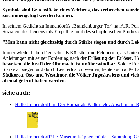
Symbole sind Bruchstücke eines Zeichens, das zerbrochen wurde,
zusammengefügt werden können.
In seinem Gedicht zu Immendorffs ‚Brandenburger Tor‘ hat A.R. Penck
Sozialen, des Leidens (als Empathie) und des schöpferischen Produzie
"Man kann nicht gleichzeitig durch Stärke siegen und durch Lei
Immer wieder haben Deutsche als Künstler und Feldherren, als Unter
Anleitungen mit seiner Forderung nach der
Erlösung der Erlöser.
He
beweisen, die Kraft der Ohnmacht ist unüberwindbar.
Solche For
Stärke zu siegen und durch Leid erlöst zu werden, heute auch außerha
Südkorea, Ost- und Westtimor, die Völker Jugoslawiens und viele
allemal gelernt haben werden.
siehe auch:
Hallo Immendorff
in: Der Barbar als Kulturheld.
Abschnitt in 
Hallo Immendorff!
in: Museum Küppersmühle – Sammlung Gr