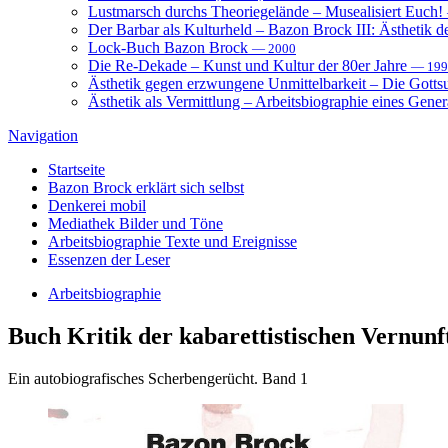
Lustmarsch durchs Theoriegelände – Musealisiert Euch!
Der Barbar als Kulturheld – Bazon Brock III: Ästhetik d
Lock-Buch Bazon Brock
— 2000
Die Re-Dekade – Kunst und Kultur der 80er Jahre
— 199
Ästhetik gegen erzwungene Unmittelbarkeit – Die Gott
Ästhetik als Vermittlung – Arbeitsbiographie eines Gener
Navigation
Startseite
Bazon Brock
erklärt sich selbst
Denkerei
mobil
Mediathek
Bilder und Töne
Arbeitsbiographie
Texte und Ereignisse
Essenzen
der Leser
Arbeitsbiographie
Buch
Kritik der kabarettistischen Vernunf
Ein autobiografisches Scherbengerücht. Band 1