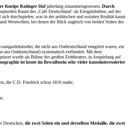
er Kneipe Ratinger Hof
jahrelang zusammengesessen.
Durch
eptuellen Raum des ‚Café Deutschland‘ als Ereignisbühne, auf der
ß sich durchspielen, was in der politischen und sozialen Realität kaum
nd Westwelten, bei denen der Blick zugleich von beiden Seiten des
vantgardekünstler, die nicht aus Ostdeutschland emigriert waren, ein
n aus Ostdeutschland) systematisch verhindert. Mit dem
isort wurde als Bühne des großen Zeittheaters, in Anspielung auf
ographie ist heute im Bewußtsein sehr vieler kunstinteressierter
en, die C.D. Friedrich schon 1810 malte;
n;
der Deutschen,
die zwei Seiten ein und derselben Medaille, die zwei