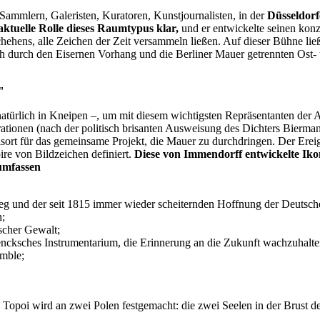
Sammlern, Galeristen, Kuratoren, Kunstjournalisten, in der
Düsseldorf
aktuelle Rolle dieses Raumtypus klar,
und er entwickelte seinen konz
schehens, alle Zeichen der Zeit versammeln ließen. Auf dieser Bühne lie
 durch den Eisernen Vorhang und die Berliner Mauer getrennten Ost- u
"
natürlich in Kneipen –, um mit diesem wichtigsten Repräsentanten der A
tionen (nach der politisch brisanten Ausweisung des Dichters Bierman
rt für das gemeinsame Projekt, die Mauer zu durchdringen. Der Ereign
ire von Bildzeichen definiert.
Diese von Immendorff entwickelte Ikon
 umfassen
ieg und der seit 1815 immer wieder scheiternden Hoffnung der Deutsch
n;
scher Gewalt;
ncksches Instrumentarium, die Erinnerung an die Zukunft wachzuhalte
emble;
 Topoi wird an zwei Polen festgemacht: die zwei Seelen in der Brust 