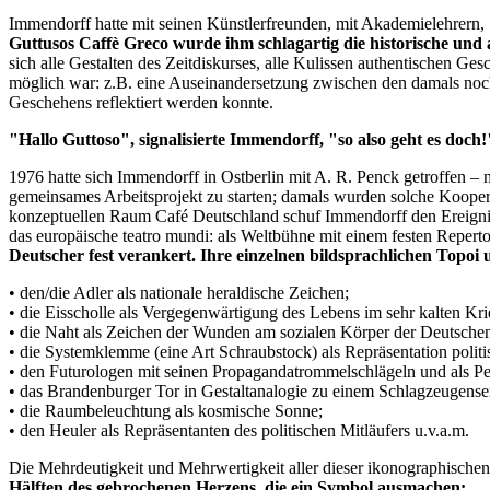
Immendorff hatte mit seinen Künstlerfreunden, mit Akademielehrern, 
Guttusos Caffè Greco wurde ihm schlagartig die historische und 
sich alle Gestalten des Zeitdiskurses, alle Kulissen authentischen Ge
möglich war: z.B. eine Auseinandersetzung zwischen den damals noch
Geschehens reflektiert werden konnte.
"Hallo Guttoso", signalisierte Immendorff, "so also geht es doch!
1976 hatte sich Immendorff in Ostberlin mit A. R. Penck getroffen – 
gemeinsames Arbeitsprojekt zu starten; damals wurden solche Koopera
konzeptuellen Raum Café Deutschland schuf Immendorff den Ereigniso
das europäische teatro mundi: als Weltbühne mit einem festen Reperto
Deutscher fest verankert. Ihre einzelnen bildsprachlichen Topoi
• den/die Adler als nationale heraldische Zeichen;
• die Eisscholle als Vergegenwärtigung des Lebens im sehr kalten Kr
• die Naht als Zeichen der Wunden am sozialen Körper der Deutsche
• die Systemklemme (eine Art Schraubstock) als Repräsentation politi
• den Futurologen mit seinen Propagandatrommelschlägeln und als Pe
• das Brandenburger Tor in Gestaltanalogie zu einem Schlagzeugens
• die Raumbeleuchtung als kosmische Sonne;
• den Heuler als Repräsentanten des politischen Mitläufers u.v.a.m.
Die Mehrdeutigkeit und Mehrwertigkeit aller dieser ikonographischen
Hälften des gebrochenen Herzens, die ein Symbol ausmachen: