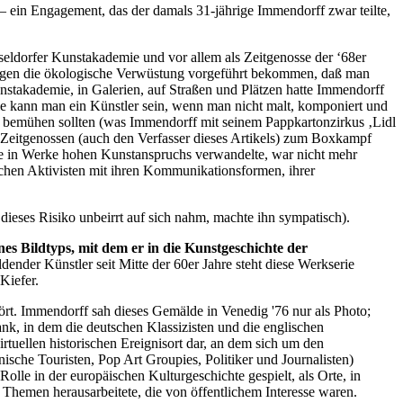
 – ein Engagement, das der damals 31-jährige Immendorff zwar teilte,
seldorfer Kunstakademie und vor allem als Zeitgenosse der ‘68er
 gegen die ökologische Verwüstung vorgeführt bekommen, daß man
stakademie, in Galerien, auf Straßen und Plätzen hatte Immendorff
wie kann man ein Künstler sein, wenn man nicht malt, komponiert und
en bemühen sollten (was Immendorff mit seinem Pappkartonzirkus ‚Lidl
 Zeitgenossen (auch den Verfasser dieses Artikels) zum Boxkampf
sie in Werke hohen Kunstanspruchs verwandelte, war nicht mehr
schen Aktivisten mit ihren Kommunikationsformen, ihrer
r dieses Risiko unbeirrt auf sich nahm, machte ihn sympatisch).
s Bildtyps, mit dem er in die Kunstgeschichte der
ender Künstler seit Mitte der 60er Jahre steht diese Werkserie
Kiefer.
. Immendorff sah dieses Gemälde in Venedig '76 nur als Photo;
k, in dem die deutschen Klassizisten und die englischen
irtuellen historischen Ereignisort dar, an dem sich um den
ische Touristen, Pop Art Groupies, Politiker und Journalisten)
Rolle in der europäischen Kulturgeschichte gespielt, als Orte, in
 Themen herausarbeitete, die von öffentlichem Interesse waren.