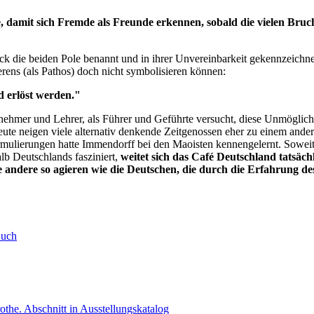
 damit sich Fremde als Freunde erkennen, sobald die vielen Bruch
 die beiden Pole benannt und in ihrer Unvereinbarkeit gekennzeichnet. 
rens (als Pathos) doch nicht symbolisieren können:
d erlöst werden."
nehmer und Lehrer, als Führer und Geführte versucht, diese Unmöglic
ute neigen viele alternativ denkende Zeitgenossen eher zu einem and
mulierungen hatte Immendorff bei den Maoisten kennengelernt. Sowei
lb Deutschlands fasziniert,
weitet sich das Café Deutschland tatsäc
 andere so agieren wie die Deutschen, die durch die Erfahrung des
Buch
othe.
Abschnitt in Ausstellungskatalog