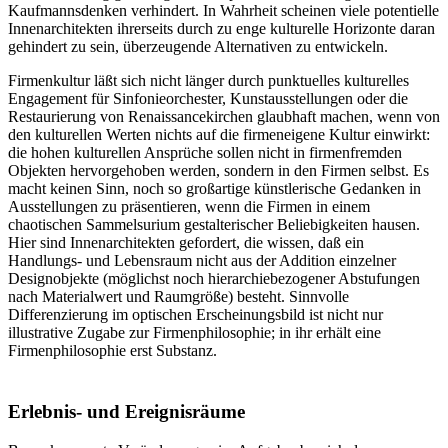
Kaufmannsdenken verhindert. In Wahrheit scheinen viele potentielle
Innenarchitekten ihrerseits durch zu enge kulturelle Horizonte daran
gehindert zu sein, überzeugende Alternativen zu entwickeln.
Firmenkultur läßt sich nicht länger durch punktuelles kulturelles
Engagement für Sinfonieorchester, Kunstausstellungen oder die
Restaurierung von Renaissancekirchen glaubhaft machen, wenn von
den kulturellen Werten nichts auf die firmeneigene Kultur einwirkt:
die hohen kulturellen Ansprüche sollen nicht in firmenfremden
Objekten hervorgehoben werden, sondern in den Firmen selbst. Es
macht keinen Sinn, noch so großartige künstlerische Gedanken in
Ausstellungen zu präsentieren, wenn die Firmen in einem
chaotischen Sammelsurium gestalterischer Beliebigkeiten hausen.
Hier sind Innenarchitekten gefordert, die wissen, daß ein
Handlungs- und Lebensraum nicht aus der Addition einzelner
Designobjekte (möglichst noch hierarchiebezogener Abstufungen
nach Materialwert und Raumgröße) besteht. Sinnvolle
Differenzierung im optischen Erscheinungsbild ist nicht nur
illustrative Zugabe zur Firmenphilosophie; in ihr erhält eine
Firmenphilosophie erst Substanz.
Erlebnis- und Ereignisräume