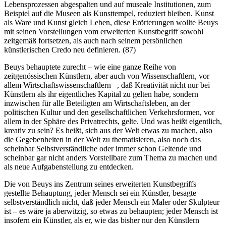
Lebensprozessen abgespalten und auf museale Institutionen, zum
Beispiel auf die Museen als Kunsttempel, reduziert bleiben. Kunst
als Ware und Kunst gleich Leben, diese Erörterungen wollte Beuys
mit seinen Vorstellungen vom erweiterten Kunstbegriff sowohl
zeitgemäß fortsetzen, als auch nach seinem persönlichen
künstlerischen Credo neu definieren. (87)
Beuys behauptete zurecht – wie eine ganze Reihe von
zeitgenössischen Künstlern, aber auch von Wissenschaftlern, vor
allem Wirtschaftswissenschaftlern –, daß Kreativität nicht nur bei
Künstlern als ihr eigentliches Kapital zu gelten habe, sondern
inzwischen für alle Beteiligten am Wirtschaftsleben, an der
politischen Kultur und den gesellschaftlichen Verkehrsformen, vor
allem in der Sphäre des Privatrechts, gelte. Und was heißt eigentlich,
kreativ zu sein? Es heißt, sich aus der Welt etwas zu machen, also
die Gegebenheiten in der Welt zu thematisieren, also noch das
scheinbar Selbstverständliche oder immer schon Geltende und
scheinbar gar nicht anders Vorstellbare zum Thema zu machen und
als neue Aufgabenstellung zu entdecken.
Die von Beuys ins Zentrum seines erweiterten Kunstbegriffs
gestellte Behauptung, jeder Mensch sei ein Künstler, besagte
selbstverständlich nicht, daß jeder Mensch ein Maler oder Skulpteur
ist – es wäre ja aberwitzig, so etwas zu behaupten; jeder Mensch ist
insofern ein Künstler, als er, wie das bisher nur den Künstlern