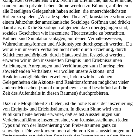
komplexen Geschehens wird. Nicht nur öffentliche, halböffentliche,
sondern auch private Lebensräume werden zu Bühnen, auf denen
alle Beteiligten Gelegenheit haben sollen, die unterschiedlichsten
Rollen zu spielen. „Wir alle spielen Theater“, konstatierte schon vor
einem Jahrzehnt der amerikanische Soziologe Goffman und drückt
damit aus, daß die Soziologen allgemein dazu übergegangen sind,
soziales Geschehen wie inszenierte Theaterstücke zu betrachten.
Bühnen sind Simulationsanlagen, auf denen Verhaltensweisen,
Wahrnehmungsformen und Aktionstypen durchgespielt werden. Da
wir alle in unserem Verhalten nicht mehr durch Erziehung, durch
Schichtenzugehörigkeit, durch Statusposition festgelegt werden,
erwarten wir in den inszenierten Ereignis- und Erlebnisräumen
Anleitungen, Anregungen und Verführungen zum Durchspielen
abweichenden Verhaltens; wir wollen unsere Aktions- und
Reaktionsmöglichkeiten erweitern, indem wir bei solchen
Gelegenheiten die Aktions- und Reaktionsformen möglichst vieler
anderer Menschen (zumal nur probeweise und beschränkt auf die
Zeit des Aufenthalts in diesen Räumen) durchprobieren.
Dazu die Möglichkeit zu bieten, ist die hohe Kunst der Inszenierung
von Ereignis- und Erlebnisräumen. In diesem Sinne wird vom
Publikum heute bereits erwartet, daß selbst Ausstellungen zur
Verkehrsaufklärung inszeniert sind, von Kunstausstellungen jeden
Typs und von der Inszenierung von Freizeiträumen ganz zu
schweigen. Die vor kurzem noch allein von Kunstausstellungen und