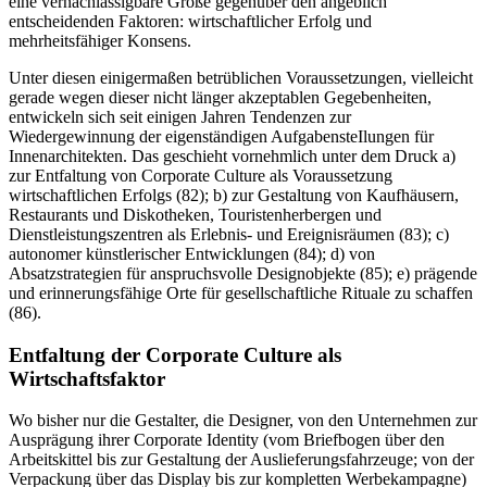
eine vernachlässigbare Größe gegenüber den angeblich
entscheidenden Faktoren: wirtschaftlicher Erfolg und
mehrheitsfähiger Konsens.
Unter diesen einigermaßen betrüblichen Voraussetzungen, vielleicht
gerade wegen dieser nicht länger akzeptablen Gegebenheiten,
entwickeln sich seit einigen Jahren Tendenzen zur
Wiedergewinnung der eigenständigen AufgabensteIlungen für
Innenarchitekten. Das geschieht vornehmlich unter dem Druck a)
zur Entfaltung von Corporate Culture als Voraussetzung
wirtschaftlichen Erfolgs (82); b) zur Gestaltung von Kaufhäusern,
Restaurants und Diskotheken, Touristenherbergen und
Dienstleistungszentren als Erlebnis- und Ereignisräumen (83); c)
autonomer künstlerischer Entwicklungen (84); d) von
Absatzstrategien für anspruchsvolle Designobjekte (85); e) prägende
und erinnerungsfähige Orte für gesellschaftliche Rituale zu schaffen
(86).
Entfaltung der Corporate Culture als
Wirtschaftsfaktor
Wo bisher nur die Gestalter, die Designer, von den Unternehmen zur
Ausprägung ihrer Corporate Identity (vom Briefbogen über den
Arbeitskittel bis zur Gestaltung der Auslieferungsfahrzeuge; von der
Verpackung über das Display bis zur kompletten Werbekampagne)