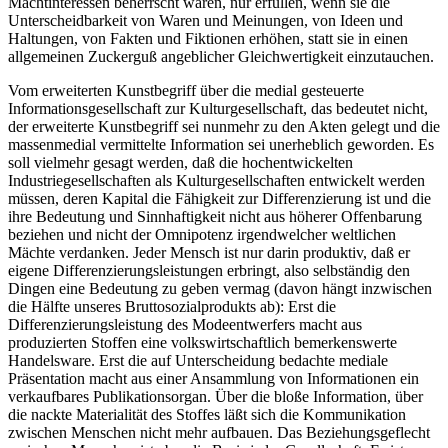
Machtinteressen beherrscht wären, nur erfüllen, wenn sie die
Unterscheidbarkeit von Waren und Meinungen, von Ideen und
Haltungen, von Fakten und Fiktionen erhöhen, statt sie in einen
allgemeinen Zuckerguß angeblicher Gleichwertigkeit einzutauchen.
Vom erweiterten Kunstbegriff über die medial gesteuerte
Informationsgesellschaft zur Kulturgesellschaft, das bedeutet nicht,
der erweiterte Kunstbegriff sei nunmehr zu den Akten gelegt und die
massenmedial vermittelte Information sei unerheblich geworden. Es
soll vielmehr gesagt werden, daß die hochentwickelten
Industriegesellschaften als Kulturgesellschaften entwickelt werden
müssen, deren Kapital die Fähigkeit zur Differenzierung ist und die
ihre Bedeutung und Sinnhaftigkeit nicht aus höherer Offenbarung
beziehen und nicht der Omnipotenz irgendwelcher weltlichen
Mächte verdanken. Jeder Mensch ist nur darin produktiv, daß er
eigene Differenzierungsleistungen erbringt, also selbständig den
Dingen eine Bedeutung zu geben vermag (davon hängt inzwischen
die Hälfte unseres Bruttosozialprodukts ab): Erst die
Differenzierungsleistung des Modeentwerfers macht aus
produzierten Stoffen eine volkswirtschaftlich bemerkenswerte
Handelsware. Erst die auf Unterscheidung bedachte mediale
Präsentation macht aus einer Ansammlung von Informationen ein
verkaufbares Publikationsorgan. Über die bloße Information, über
die nackte Materialität des Stoffes läßt sich die Kommunikation
zwischen Menschen nicht mehr aufbauen. Das Beziehungsgeflecht