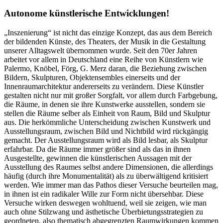
Autonome künstlerische Entwicklungen!
„Inszenierung“ ist nicht das einzige Konzept, das aus dem Bereich
der bildenden Künste, des Theaters, der Musik in die Gestaltung
unserer Alltagswelt übernommen wurde. Seit den 70er Jahren
arbeitet vor allem in Deutschland eine Reihe von Künstlern wie
Palermo, Knöbel, Förg, G. Merz daran, die Beziehung zwischen
Bildern, Skulpturen, Objektensembles einerseits und der
Innenraumarchitektur andererseits zu verändern. Diese Künstler
gestalten nicht nur mit großer Sorgfalt, vor allem durch Farbgebung,
die Räume, in denen sie ihre Kunstwerke ausstellen, sondern sie
stellen die Räume selber als Einheit von Raum, Bild und Skulptur
aus. Die herkömmliche Unterscheidung zwischen Kunstwerk und
Ausstellungsraum, zwischen Bild und Nichtbild wird rückgängig
gemacht. Der Ausstellungsraum wird als Bild lesbar, als Skulptur
erfahrbar. Da die Räume immer größer sind als das in ihnen
Ausgestellte, gewinnen die künstlerischen Aussagen mit der
Ausstellung des Raumes selbst andere Dimensionen, die allerdings
häufig (durch ihre Monumentalität) als zu überwältigend kritisiert
werden. Wie immer man das Pathos dieser Versuche beurteilen mag,
in ihnen ist ein radikaler Wille zur Form nicht übersehbar. Diese
Versuche wirken deswegen wohltuend, weil sie zeigen, wie man
auch ohne Stilzwang und ästhetische Überbietungsstrategien zu
geordneten, also thematisch abgegrenzten Raumwirkungen kommen