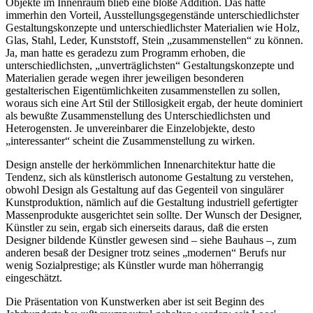
Objekte im Innenraum blieb eine bloße Addition. Das hatte
immerhin den Vorteil, Ausstellungsgegenstände unterschiedlichster
Gestaltungskonzepte und unterschiedlichster Materialien wie Holz,
Glas, Stahl, Leder, Kunststoff, Stein „zusammenstellen“ zu können.
Ja, man hatte es geradezu zum Programm erhoben, die
unterschiedlichsten, „unverträglichsten“ Gestaltungskonzepte und
Materialien gerade wegen ihrer jeweiligen besonderen
gestalterischen Eigentümlichkeiten zusammenstellen zu sollen,
woraus sich eine Art Stil der Stillosigkeit ergab, der heute dominiert
als bewußte Zusammenstellung des Unterschiedlichsten und
Heterogensten. Je unvereinbarer die Einzelobjekte, desto
„interessanter“ scheint die Zusammenstellung zu wirken.
Design anstelle der herkömmlichen Innenarchitektur hatte die
Tendenz, sich als künstlerisch autonome Gestaltung zu verstehen,
obwohl Design als Gestaltung auf das Gegenteil von singulärer
Kunstproduktion, nämlich auf die Gestaltung industriell gefertigter
Massenprodukte ausgerichtet sein sollte. Der Wunsch der Designer,
Künstler zu sein, ergab sich einerseits daraus, daß die ersten
Designer bildende Künstler gewesen sind – siehe Bauhaus –, zum
anderen besaß der Designer trotz seines „modernen“ Berufs nur
wenig Sozialprestige; als Künstler wurde man höherrangig
eingeschätzt.
Die Präsentation von Kunstwerken aber ist seit Beginn des