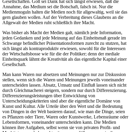
Gesellschaften. Gott sei Dank hat sich längst erwiesen, daß die
Annahme, das Medium sei die Botschaft, falsch ist. Nur die
Medienmoguln halten die Medien noch für allgewaltig, weil sie das
gern glauben wollen. Auf der Verbreitung dieses Glaubens an die
Allgewalt der Medien ruht schließlich ihre Macht.
Was bisher als Macht der Medien galt, nämlich jede Information,
jeden Gedanken und jede Meinung auf das Einheitsmaß gerade im
Schwange befindlicher Präsentationsformen zurecht zu stutzen, hat
sich längst als kontraproduktiv erwiesen, sowohl für die Interessen
der Wirtschaftsbosse wie für die der Politiker; denn der mediale
Einheitsquark lähmt die Kreativität als das eigentliche Kapital einer
Gesellschaft.
Man kann Waren nur absetzen und Meinungen nur zur Diskussion
stellen, wenn sich die Waren und Meinungen jeweils voneinander
unterscheiden lassen. Absatz, Umsatz und Einfluß lassen sich nicht
durch Gleichmacherei steigern, sondern nur durch Differenzierung.
Differenzierungsleistungen über Entwicklung von
Unterscheidungskriterien sind aber die eigentliche Domäne von
Kunst und Kultur. Alle Urteile über den Wert und die Bedeutung
von Dingen in der Welt basieren darauf, wie man die Dinge, seien
es Pflanzen oder Tiere, Waren oder Kunstwerke, Lebensräume oder
Lebensformen, voneinander unterscheiden kann. Die Medien
können ihre Aufgaben, selbst wenn sie von privaten Profit- und