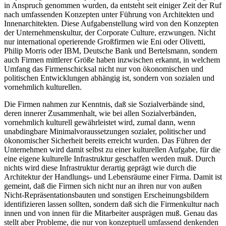
in Anspruch genommen wurden, da entsteht seit einiger Zeit der Ruf
nach umfassenden Konzepten unter Führung von Architekten und
Innenarchitekten. Diese Aufgabenstellung wird von den Konzepten
der Unternehmenskultur, der Corporate Culture, erzwungen. Nicht
nur international operierende Großfirmen wie Eni oder Olivetti,
Philip Morris oder IBM, Deutsche Bank und Bertelsmann, sondern
auch Firmen mittlerer Größe haben inzwischen erkannt, in welchem
Umfang das Firmenschicksal nicht nur von ökonomischen und
politischen Entwicklungen abhängig ist, sondern von sozialen und
vornehmlich kulturellen.
Die Firmen nahmen zur Kenntnis, daß sie Sozialverbände sind,
deren innerer Zusammenhalt, wie bei allen Sozialverbänden,
vornehmlich kulturell gewährleistet wird, zumal dann, wenn
unabdingbare Minimalvoraussetzungen sozialer, politischer und
ökonomischer Sicherheit bereits erreicht wurden. Das Führen der
Unternehmen wird damit selbst zu einer kulturellen Aufgabe, für die
eine eigene kulturelle Infrastruktur geschaffen werden muß. Durch
nichts wird diese Infrastruktur derartig geprägt wie durch die
Architektur der Handlungs- und Lebensräume einer Firma. Damit ist
gemeint, daß die Firmen sich nicht nur an ihren nur von außen
Nicht-Repräsentationsbauten und sonstigen Erscheinungsbildern
identifizieren lassen sollten, sondern daß sich die Firmenkultur nach
innen und von innen für die Mitarbeiter ausprägen muß. Genau das
stellt aber Probleme, die nur von konzeptuell umfassend denkenden