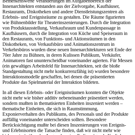
Bemerkenswerte Veränderungen im Aufgabenbereich der
Innenarchitekten entstanden aus der Zielvorgabe, Kaufhäuser,
Restaurants, Diskotheken und andere Dienstleistungszentren als
Erlebnis- und Ereignisräume zu gestalten. Die Räume figurierten
wie Bühnenbilder für Theaterinszenierungen. Durch die Integration
von Produktausstellung, Verkaufsraum und Kundenpassage in
Kaufhäusern, durch die Integration von Küche und Speiseraum in
den Restaurants, von Funktions- und Aktionsräumen in den
Diskotheken, von Verkaufsbüro und Animationszentrum in
Verkehrsbüros wurden diese neuen Innenarchitekturen seit Ende der
70er Jahre zu Bühnen, in deren Kulissen Publikum, Verkäufer,
Animatoren fast ununterscheidbar voneinander agierten. Für Messen
(ein gewaltiges Arbeitsfeld für Innenarchitekten, seit die bloße
Standgestaltung nicht mehr konkurrenzfähig ist) wurden besondere
Interaktionsmodelle geschaffen, bei denen die präsentierten
Produkte das Spielmaterial der Interaktion bildeten.
In all diesen Erlebnis- oder Ereignisräumen konnten die Objekte
nicht mehr wie bisher additiv nebeneinander präsentiert werden,
sondern mußten in thematisierten Einheiten inszeniert werden –
thematische Einheiten, die sich in Raumstimmung,
Exponierverhalten des Publikums, des Personals und der Produkte
auffällig voneinander unterscheiden sollten. Besondere
Berücksichtigung mußte bei diesen Inszenierungen von Ereignis-
und Erlebnisorten die Tatsache finden, daß wir nicht mehr wie