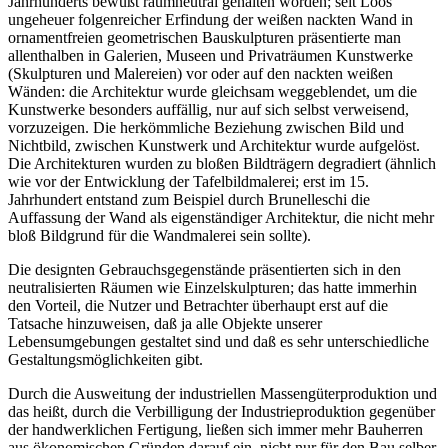
Jahrhunderts bewußt raumneutral gehalten worden; seit Loos'
ungeheuer folgenreicher Erfindung der weißen nackten Wand in
ornamentfreien geometrischen Bauskulpturen präsentierte man
allenthalben in Galerien, Museen und Privaträumen Kunstwerke
(Skulpturen und Malereien) vor oder auf den nackten weißen
Wänden: die Architektur wurde gleichsam weggeblendet, um die
Kunstwerke besonders auffällig, nur auf sich selbst verweisend,
vorzuzeigen. Die herkömmliche Beziehung zwischen Bild und
Nichtbild, zwischen Kunstwerk und Architektur wurde aufgelöst.
Die Architekturen wurden zu bloßen Bildträgern degradiert (ähnlich
wie vor der Entwicklung der Tafelbildmalerei; erst im 15.
Jahrhundert entstand zum Beispiel durch Brunelleschi die
Auffassung der Wand als eigenständiger Architektur, die nicht mehr
bloß Bildgrund für die Wandmalerei sein sollte).
Die designten Gebrauchsgegenstände präsentierten sich in den
neutralisierten Räumen wie Einzelskulpturen; das hatte immerhin
den Vorteil, die Nutzer und Betrachter überhaupt erst auf die
Tatsache hinzuweisen, daß ja alle Objekte unserer
Lebensumgebungen gestaltet sind und daß es sehr unterschiedliche
Gestaltungsmöglichkeiten gibt.
Durch die Ausweitung der industriellen Massengüterproduktion und
das heißt, durch die Verbilligung der Industrieproduktion gegenüber
der handwerklichen Fertigung, ließen sich immer mehr Bauherren
aus ökonomischen Gründen darauf ein, nicht nur für den Bau selber,