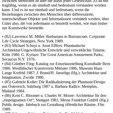
zwischen Menschen ist aber die Basis jeder Gesellschaft. Es ist nur
tragfähig, wenn es als sinnhaft und bedeutsam verstanden werden
kann. Und es ist nur sinnhaft und bedeutsam, wenn die
Beziehungen zwischen den Menschen über differenzierte,
unterscheidbare Objekte und Informationen vermittelt werden, über
Güter also, die von jedermann so beurteilt werden, wie man bisher
nur Kunstwerke beurteilte.
• (82) Lawrence M. Miller: Barbarians to Bureaucrats. Corporate
Life Cycle Strategies, New York 1989.
• (83) Michael Schuyt u. Joost Elffers: Phantastische
Architektur/Ungewöhnliche Entwürfe und verwirklichte Träume,
Köln 1980; G. Kyriazi: The Great American Amusement Parks,
Secaucus N.Y. 1976.
• (84) Günther Förg: Katalog zur Einzelausstellung Kunsthalle Bern
1986, Westfälischer Kunstverein Münster 1986, Museum Haus
Lange Krefeld 1987; J. Brand/H. Janseligs (Hg.): Architektur und
Imagination, Zwolle 1980.
• (85) Gabriele Koller: Die Radikalisierung der Phantasie/Design
aus Österreich, Salzburg 1987 u. Barbara Radice: Memphis,
Mailand 1984.
• (86) Kent C. Bloomer u. Charles W. Moore: Architektur für den
„einprägsamen Ort“, Stuttgart 1981; Messe Frankfurt GmbH (Hg.):
Public design. Jahrbuch zur Gestaltung öffentlicher Räume, Ffm
1989.