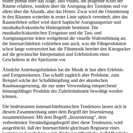
bisher primär über das Auge, also visuell, die prägende Kraft der
Räume erfahren, sondern über die Anregung des Tastsinns und vor
allem über die Akustik, also das Hören. Zwar wird die Orientierung
in den Räumen weiterhin in erster Linie optisch vermittelt, aber das
Raumerleben selber wird durch haptische Aneignungsreize und
musikalisch/akustische Hintergründe bestimmt. Die
musikalisch/akustischen Ereignisse und die Tast- und
Aneignungsreize leiten weitgehend die visuelle Wahrnehmung an;
die Innenarchitekten vollziehen nun auch, was die Filmproduktion
schon lange vorexerziert hat: die Filmmusik bereitet den Kinogucker
auf die gewünschte Interpretation und Erlebnisform eines
Geschehens in der Spielszene vor.
Ähnliche Anleitungsfunktion hat die Musik in fast allen Erlebnis-
und Ereignisräumen. Das schafft zugleich aber Probleme, zum
Beispiel solche der Schalldämpfung und der akustischen
Raumsausgrenzung, die nur unter Verwendung entsprechend
leistungsfähiger Produkte der Zulieferindustrie bewältigt werden
können.
Die bedeutsamen innenarchitektonischen Tendenzen lassen sich in
diesem Zusammenhang unter dem Begriff der Inszenierung
zusammenfassen: Mit dem Begriff „Inszenierung“, dem
verbreitetsten Verständigungsbegriff über diese Tendenzen, wird
ausgedrückt, daß der Innenarchitekt gleichsam Regisseur eines