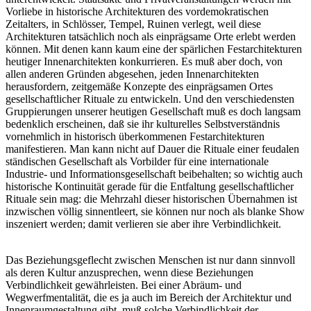
Vorliebe in historische Architekturen des vordemokratischen
Zeitalters, in Schlösser, Tempel, Ruinen verlegt, weil diese
Architekturen tatsächlich noch als einprägsame Orte erlebt werden
können. Mit denen kann kaum eine der spärlichen Festarchitekturen
heutiger Innenarchitekten konkurrieren. Es muß aber doch, von
allen anderen Gründen abgesehen, jeden Innenarchitekten
herausfordern, zeitgemäße Konzepte des einprägsamen Ortes
gesellschaftlicher Rituale zu entwickeln. Und den verschiedensten
Gruppierungen unserer heutigen Gesellschaft muß es doch langsam
bedenklich erscheinen, daß sie ihr kulturelles Selbstverständnis
vornehmlich in historisch überkommenen Festarchitekturen
manifestieren. Man kann nicht auf Dauer die Rituale einer feudalen
ständischen Gesellschaft als Vorbilder für eine internationale
Industrie- und Informationsgesellschaft beibehalten; so wichtig auch
historische Kontinuität gerade für die Entfaltung gesellschaftlicher
Rituale sein mag: die Mehrzahl dieser historischen Übernahmen ist
inzwischen völlig sinnentleert, sie können nur noch als blanke Show
inszeniert werden; damit verlieren sie aber ihre Verbindlichkeit.
Das Beziehungsgeflecht zwischen Menschen ist nur dann sinnvoll
als deren Kultur anzusprechen, wenn diese Beziehungen
Verbindlichkeit gewährleisten. Bei einer Abräum- und
Wegwerfmentalität, die es ja auch im Bereich der Architektur und
Innenraumgestaltung gibt, muß solche Verbindlichkeit der