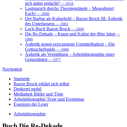
sich dabei gedacht?
— 2016
Lustmarsch durchs Theoriegelände – Musealisiert
Euch!
— 2008
Der Barbar als Kulturheld – Bazon Brock III: Ästhetik
des Unterlassens
— 2002
Lock-Buch Bazon Brock
— 2000
Die Re-Dekade – Kunst und Kultur der 80er Jahre
—
1990
Ästhetik gegen erzwungene Unmittelbarkeit – Die
Gottsucherbande
— 1986
Ästhetik als Vermittlung – Arbeitsbiographie eines
Generalisten
— 1977
Navigation
Startseite
Bazon Brock
erklärt sich selbst
Denkerei
mobil
Mediathek
Bilder und Töne
Arbeitsbiographie
Texte und Ereignisse
Essenzen
der Leser
Arbeitsbiographie
Buch
Die Re-Dekade