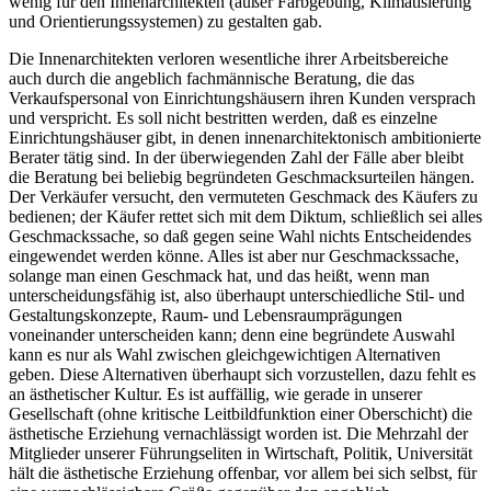
wenig für den Innenarchitekten (außer Farbgebung, Klimatisierung
und Orientierungssystemen) zu gestalten gab.
Die Innenarchitekten verloren wesentliche ihrer Arbeitsbereiche
auch durch die angeblich fachmännische Beratung, die das
Verkaufspersonal von Einrichtungshäusern ihren Kunden versprach
und verspricht. Es soll nicht bestritten werden, daß es einzelne
Einrichtungshäuser gibt, in denen innenarchitektonisch ambitionierte
Berater tätig sind. In der überwiegenden Zahl der Fälle aber bleibt
die Beratung bei beliebig begründeten Geschmacksurteilen hängen.
Der Verkäufer versucht, den vermuteten Geschmack des Käufers zu
bedienen; der Käufer rettet sich mit dem Diktum, schließlich sei alles
Geschmackssache, so daß gegen seine Wahl nichts Entscheidendes
eingewendet werden könne. Alles ist aber nur Geschmackssache,
solange man einen Geschmack hat, und das heißt, wenn man
unterscheidungsfähig ist, also überhaupt unterschiedliche Stil- und
Gestaltungskonzepte, Raum- und Lebensraumprägungen
voneinander unterscheiden kann; denn eine begründete Auswahl
kann es nur als Wahl zwischen gleichgewichtigen Alternativen
geben. Diese Alternativen überhaupt sich vorzustellen, dazu fehlt es
an ästhetischer Kultur.
Es ist auffällig, wie gerade in unserer
Gesellschaft (ohne kritische Leitbildfunktion einer Oberschicht) die
ästhetische Erziehung vernachlässigt worden ist. Die Mehrzahl der
Mitglieder unserer Führungseliten in Wirtschaft, Politik, Universität
hält die ästhetische Erziehung offenbar, vor allem bei sich selbst, für