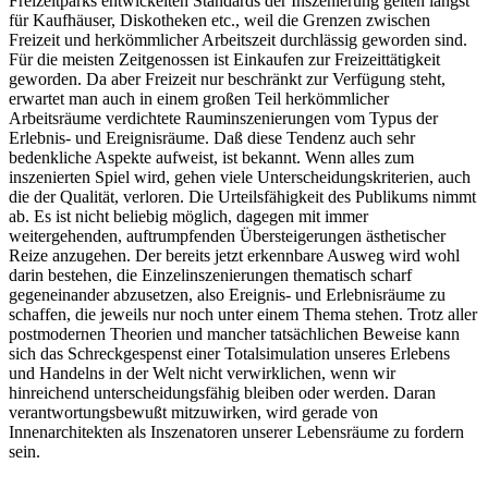
Freizeitparks entwickelten Standards der Inszenierung gelten längst
für Kaufhäuser, Diskotheken etc., weil die Grenzen zwischen
Freizeit und herkömmlicher Arbeitszeit durchlässig geworden sind.
Für die meisten Zeitgenossen ist Einkaufen zur Freizeittätigkeit
geworden. Da aber Freizeit nur beschränkt zur Verfügung steht,
erwartet man auch in einem großen Teil herkömmlicher
Arbeitsräume verdichtete Rauminszenierungen vom Typus der
Erlebnis- und Ereignisräume. Daß diese Tendenz auch sehr
bedenkliche Aspekte aufweist, ist bekannt. Wenn alles zum
inszenierten Spiel wird, gehen viele Unterscheidungskriterien, auch
die der Qualität, verloren. Die Urteilsfähigkeit des Publikums nimmt
ab. Es ist nicht beliebig möglich, dagegen mit immer
weitergehenden, auftrumpfenden Übersteigerungen ästhetischer
Reize anzugehen. Der bereits jetzt erkennbare Ausweg wird wohl
darin bestehen, die Einzelinszenierungen thematisch scharf
gegeneinander abzusetzen, also Ereignis- und Erlebnisräume zu
schaffen, die jeweils nur noch unter einem Thema stehen. Trotz aller
postmodernen Theorien und mancher tatsächlichen Beweise kann
sich das Schreckgespenst einer Totalsimulation unseres Erlebens
und Handelns in der Welt nicht verwirklichen, wenn wir
hinreichend unterscheidungsfähig bleiben oder werden. Daran
verantwortungsbewußt mitzuwirken, wird gerade von
Innenarchitekten als Inszenatoren unserer Lebensräume zu fordern
sein.