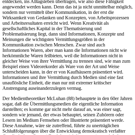
entdecken, ins Alltagsleben übertragen, wie also diese Fähigkeit
angewendet werden kann. Denn das ist ja nicht unmittelbar möglich,
sondern nur vermittelt über Kommunikation, in der erst die
Wirksamkeit von Gedanken und Konzepten, von Arbeitsprozessen
und Arbeitsresultaten erreicht wird. Wenn Kreativität als
gesellschaftliches Kapital in der Thematisierung und
Problematisierung liegt, dann sind Informationen, Konzepte und
Meinungen die wichtigsten Vermittlungsgrößen in der
Kommunikation zwischen Menschen. Zwar sind auch
Informationen Waren, aber man kann die Informationen nicht wie
herkömmliche Waren feilbieten, weil die Informationen nicht in
gleicher Weise von ihrer Vermittlung zu trennen sind, wie man zum
Beispiel einen Videorekorder als Ware von der Art und Weise
unterscheiden kann, in der er von Kaufhäusern präsentiert wird.
Informationen und ihre Vermittlung durch Medien sind eine fast
unauflösliche Einheit, die man nur mit extremer kritischer
Anstrengung auseinanderzulegen vermag.
Der Medientheoretiker McLuhan (88) behauptete in den 60er Jahren
sogar, daß die Übermittlungsmedien die eigentliche Information
darstellten; es komme gar nicht mehr darauf an, was einer sagt,
sondern wie jemand, der etwas behauptet, seinen Zuhörern oder
Lesern im Medium Fernsehen oder Illustrierte präsentiert werde.
Diese Annahme, wäre sie zutreffend, führte zu unerträglichen
Schlußfolgerungen über die Entwicklung demokratisch verfaßter