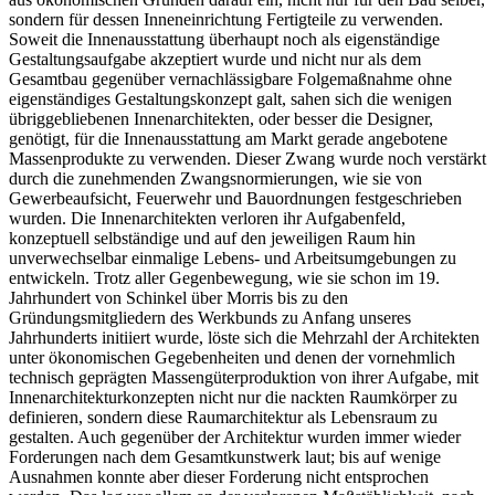
sondern für dessen Inneneinrichtung Fertigteile zu verwenden.
Soweit die Innenausstattung überhaupt noch als eigenständige
Gestaltungsaufgabe akzeptiert wurde und nicht nur als dem
Gesamtbau gegenüber vernachlässigbare Folgemaßnahme ohne
eigenständiges Gestaltungskonzept galt, sahen sich die wenigen
übriggebliebenen Innenarchitekten, oder besser die Designer,
genötigt, für die Innenausstattung am Markt gerade angebotene
Massenprodukte zu verwenden. Dieser Zwang wurde noch verstärkt
durch die zunehmenden Zwangsnormierungen, wie sie von
Gewerbeaufsicht, Feuerwehr und Bauordnungen festgeschrieben
wurden. Die Innenarchitekten verloren ihr Aufgabenfeld,
konzeptuell selbständige und auf den jeweiligen Raum hin
unverwechselbar einmalige Lebens- und Arbeitsumgebungen zu
entwickeln. Trotz aller Gegenbewegung, wie sie schon im 19.
Jahrhundert von Schinkel über Morris bis zu den
Gründungsmitgliedern des Werkbunds zu Anfang unseres
Jahrhunderts initiiert wurde, löste sich die Mehrzahl der Architekten
unter ökonomischen Gegebenheiten und denen der vornehmlich
technisch geprägten Massengüterproduktion von ihrer Aufgabe, mit
Innenarchitekturkonzepten nicht nur die nackten Raumkörper zu
definieren, sondern diese Raumarchitektur als Lebensraum zu
gestalten. Auch gegenüber der Architektur wurden immer wieder
Forderungen nach dem Gesamtkunstwerk laut; bis auf wenige
Ausnahmen konnte aber dieser Forderung nicht entsprochen