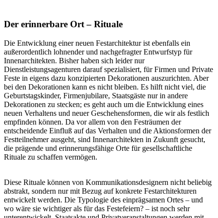
Der erinnerbare Ort – Rituale
Die Entwicklung einer neuen Festarchitektur ist ebenfalls ein
außerordentlich lohnender und nachgefragter Entwurfstyp für
Innenarchitekten. Bisher haben sich leider nur
Dienstleistungsagenturen darauf spezialisiert, für Firmen und Private
Feste in eigens dazu konzipierten Dekorationen auszurichten. Aber
bei den Dekorationen kann es nicht bleiben. Es hilft nicht viel, die
Geburtstagskinder, Firmenjubilare, Staatsgäste nur in andere
Dekorationen zu stecken; es geht auch um die Entwicklung eines
neuen Verhaltens und neuer Geschehensformen, die wir als festlich
empfinden können. Da vor allem von den Festräumen der
entscheidende Einfluß auf das Verhalten und die Aktionsformen der
Festteilnehmer ausgeht, sind Innenarchitekten in Zukunft gesucht,
die prägende und erinnerungsfähige Orte für gesellschaftliche
Rituale zu schaffen vermögen.
Diese Rituale können von Kommunikationsdesignern nicht beliebig
abstrakt, sondern nur mit Bezug auf konkrete Festarchitekturen
entwickelt werden. Die Typologie des einprägsamen Ortes – und
wo wäre sie wichtiger als für das Festefeiern? – ist noch sehr
unterentwickelt. Staatsakte und Privatveranstaltungen werden mit