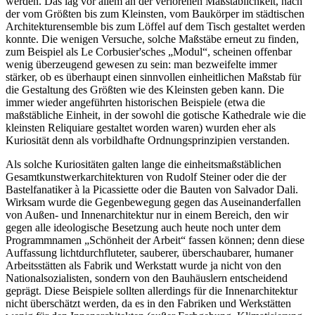
werden. Das lag vor allem an der verlorenen Maßstäblichkeit, nach
der vom Größten bis zum Kleinsten, vom Baukörper im städtischen
Architekturensemble bis zum Löffel auf dem Tisch gestaltet werden
konnte. Die wenigen Versuche, solche Maßstäbe erneut zu finden,
zum Beispiel als Le Corbusier'sches „Modul“, scheinen offenbar
wenig überzeugend gewesen zu sein: man bezweifelte immer
stärker, ob es überhaupt einen sinnvollen einheitlichen Maßstab für
die Gestaltung des Größten wie des Kleinsten geben kann. Die
immer wieder angeführten historischen Beispiele (etwa die
maßstäbliche Einheit, in der sowohl die gotische Kathedrale wie die
kleinsten Reliquiare gestaltet worden waren) wurden eher als
Kuriosität denn als vorbildhafte Ordnungsprinzipien verstanden.
Als solche Kuriositäten galten lange die einheitsmaßstäblichen
Gesamtkunstwerkarchitekturen von Rudolf Steiner oder die der
Bastelfanatiker à la Picassiette oder die Bauten von Salvador Dali.
Wirksam wurde die Gegenbewegung gegen das Auseinanderfallen
von Außen- und Innenarchitektur nur in einem Bereich, den wir
gegen alle ideologische Besetzung auch heute noch unter dem
Programmnamen „Schönheit der Arbeit“ fassen können; denn diese
Auffassung lichtdurchfluteter, sauberer, überschaubarer, humaner
Arbeitsstätten als Fabrik und Werkstatt wurde ja nicht von den
Nationalsozialisten, sondern von den Bauhäuslern entscheidend
geprägt. Diese Beispiele sollten allerdings für die Innenarchitektur
nicht überschätzt werden, da es in den Fabriken und Werkstätten