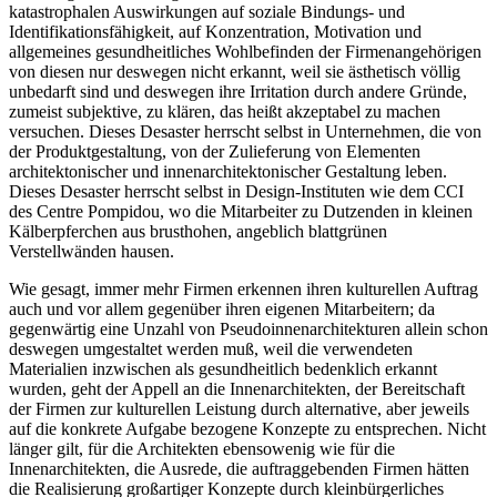
katastrophalen Auswirkungen auf soziale Bindungs- und
Identifikationsfähigkeit, auf Konzentration, Motivation und
allgemeines gesundheitliches Wohlbefinden der Firmenangehörigen
von diesen nur deswegen nicht erkannt, weil sie ästhetisch völlig
unbedarft sind und deswegen ihre Irritation durch andere Gründe,
zumeist subjektive, zu klären, das heißt akzeptabel zu machen
versuchen. Dieses Desaster herrscht selbst in Unternehmen, die von
der Produktgestaltung, von der Zulieferung von Elementen
architektonischer und innenarchitektonischer Gestaltung leben.
Dieses Desaster herrscht selbst in Design-Instituten wie dem CCI
des Centre Pompidou, wo die Mitarbeiter zu Dutzenden in kleinen
Kälberpferchen aus brusthohen, angeblich blattgrünen
Verstellwänden hausen.
Wie gesagt, immer mehr Firmen erkennen ihren kulturellen Auftrag
auch und vor allem gegenüber ihren eigenen Mitarbeitern; da
gegenwärtig eine Unzahl von Pseudoinnenarchitekturen allein schon
deswegen umgestaltet werden muß, weil die verwendeten
Materialien inzwischen als gesundheitlich bedenklich erkannt
wurden, geht der Appell an die Innenarchitekten, der Bereitschaft
der Firmen zur kulturellen Leistung durch alternative, aber jeweils
auf die konkrete Aufgabe bezogene Konzepte zu entsprechen. Nicht
länger gilt, für die Architekten ebensowenig wie für die
Innenarchitekten, die Ausrede, die auftraggebenden Firmen hätten
die Realisierung großartiger Konzepte durch kleinbürgerliches