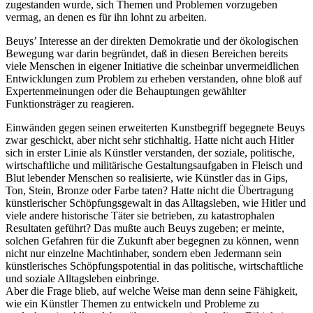
zugestanden wurde, sich Themen und Problemen vorzugeben
vermag, an denen es für ihn lohnt zu arbeiten.
Beuys’ Interesse an der direkten Demokratie und der ökologischen
Bewegung war darin begründet, daß in diesen Bereichen bereits
viele Menschen in eigener Initiative die scheinbar unvermeidlichen
Entwicklungen zum Problem zu erheben verstanden, ohne bloß auf
Expertenmeinungen oder die Behauptungen gewählter
Funktionsträger zu reagieren.
Einwänden gegen seinen erweiterten Kunstbegriff begegnete Beuys
zwar geschickt, aber nicht sehr stichhaltig. Hatte nicht auch Hitler
sich in erster Linie als Künstler verstanden, der soziale, politische,
wirtschaftliche und militärische Gestaltungsaufgaben in Fleisch und
Blut lebender Menschen so realisierte, wie Künstler das in Gips,
Ton, Stein, Bronze oder Farbe taten? Hatte nicht die Übertragung
künstlerischer Schöpfungsgewalt in das Alltagsleben, wie Hitler und
viele andere historische Täter sie betrieben, zu katastrophalen
Resultaten geführt? Das mußte auch Beuys zugeben; er meinte,
solchen Gefahren für die Zukunft aber begegnen zu können, wenn
nicht nur einzelne Machtinhaber, sondern eben Jedermann sein
künstlerisches Schöpfungspotential in das politische, wirtschaftliche
und soziale Alltagsleben einbringe.
Aber die Frage blieb, auf welche Weise man denn seine Fähigkeit,
wie ein Künstler Themen zu entwickeln und Probleme zu