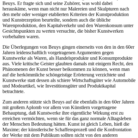
Beuys. Er fragte sich und seine Zuhörer, was wohl dabei
herauskäme, wenn man nicht nur Malereien und Skulpturen nach
den mehr oder weniger etablierten Kriterien der Kunstproduktion
und Kunstrezeption beurteilte, sondern auch die übliche
Warenproduktion, den Kapitalverkehr und den Warenkonsum unter
Gesichtspunkten zu werten versuchte, die bisher Kunstwerken
vorbehalten waren.
Die Überlegungen von Beuys gingen einerseits von den in den 60er
Jahren leidenschaftlich vorgetragenen Argumenten gegen
Kunstwerke als Waren, als Handelsprodukte und Konsumprodukte
aus. Viele kritische Geister glaubten damals mit einigem Recht, den
Phänomenen der Kunst besser beikommen zu können, wenn man
auf die herkömmliche schöngeistige Erörterung verzichtete und
Kunstwerke statt dessen als schiere Wirtschaftsgüter wie Automobile
und Modeartikel, wie Investitionsgüter und Produktkapital
betrachtete.
Zum anderen stützte sich Beuys auf die ebenfalls in den 60er Jahren
mit großem Aplomb vor allem von Künstlern vorgetragene
Behauptung, daß Kunstwerke ihre eigentliche Wirkung erst zu
erreichen vermöchten, wenn sie für das ganz normale Alltagsleben
der Menschen Bedeutung hätten. Kunst ist gleich Leben, hieß die
Maxime; der künstlerische Schaffensprozeß und die Konfrontation
der Werke mit dem Publikum sollten nicht von den anderen