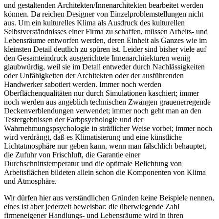
und gestaltenden Architekten/Innenarchitekten bearbeitet werden
können. Da reichen Designer von Einzelproblemstellungen nicht
aus. Um ein kulturelles Klima als Ausdruck des kulturellen
Selbstverständnisses einer Firma zu schaffen, müssen Arbeits- und
Lebensräume entworfen werden, deren Einheit als Ganzes wie im
kleinsten Detail deutlich zu spüren ist. Leider sind bisher viele auf
den Gesamteindruck ausgerichtete Innenarchitekturen wenig
glaubwürdig, weil sie im Detail entweder durch Nachlässigkeiten
oder Unfähigkeiten der Architekten oder der ausführenden
Handwerker sabotiert werden. Immer noch werden
Oberflächenqualitäten nur durch Simulationen kaschiert; immer
noch werden aus angeblich technischen Zwängen grauenerregende
Deckenverblendungen verwendet; immer noch geht man an den
Testergebnissen der Farbpsychologie und der
Wahrnehmungspsychologie in sträflicher Weise vorbei; immer noch
wird verdrängt, daß es Klimatisierung und eine künstliche
Lichtatmosphäre nur geben kann, wenn man fälschlich behauptet,
die Zufuhr von Frischluft, die Garantie einer
Durchschnittstemperatur und die optimale Belichtung von
Arbeitsflächen bildeten allein schon die Komponenten von Klima
und Atmosphäre.
Wir dürfen hier aus verständlichen Gründen keine Beispiele nennen,
eines ist aber jederzeit beweisbar: die überwiegende Zahl
firmeneigener Handlungs- und Lebensräume wird in ihren