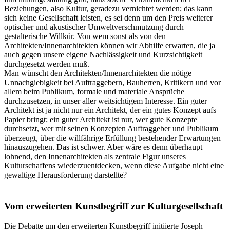
Beziehungen, also Kultur, geradezu vernichtet werden; das kann
sich keine Gesellschaft leisten, es sei denn um den Preis weiterer
optischer und akustischer Umweltverschmutzung durch
gestalterische Willkür. Von wem sonst als von den
Architekten/Innenarchitekten können wir Abhilfe erwarten, die ja
auch gegen unsere eigene Nachlässigkeit und Kurzsichtigkeit
durchgesetzt werden muß.
Man wünscht den Architekten/Innenarchitekten die nötige
Unnachgiebigkeit bei Auftraggebern, Bauherren, Kritikern und vor
allem beim Publikum, formale und materiale Ansprüche
durchzusetzen, in unser aller weitsichtigem Interesse. Ein guter
Architekt ist ja nicht nur ein Architekt, der ein gutes Konzept aufs
Papier bringt; ein guter Architekt ist nur, wer gute Konzepte
durchsetzt, wer mit seinen Konzepten Auftraggeber und Publikum
überzeugt, über die willfährige Erfüllung bestehender Erwartungen
hinauszugehen. Das ist schwer. Aber wäre es denn überhaupt
lohnend, den Innenarchitekten als zentrale Figur unseres
Kulturschaffens wiederzuentdecken, wenn diese Aufgabe nicht eine
gewaltige Herausforderung darstellte?
Vom erweiterten Kunstbegriff zur Kulturgesellschaft
Die Debatte um den erweiterten Kunstbegriff initiierte Joseph