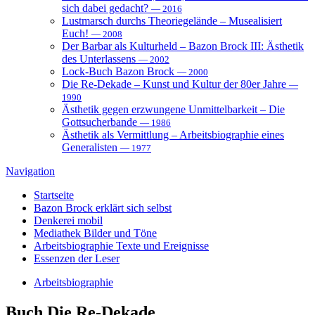
sich dabei gedacht?
— 2016
Lustmarsch durchs Theoriegelände – Musealisiert
Euch!
— 2008
Der Barbar als Kulturheld – Bazon Brock III: Ästhetik
des Unterlassens
— 2002
Lock-Buch Bazon Brock
— 2000
Die Re-Dekade – Kunst und Kultur der 80er Jahre
—
1990
Ästhetik gegen erzwungene Unmittelbarkeit – Die
Gottsucherbande
— 1986
Ästhetik als Vermittlung – Arbeitsbiographie eines
Generalisten
— 1977
Navigation
Startseite
Bazon Brock
erklärt sich selbst
Denkerei
mobil
Mediathek
Bilder und Töne
Arbeitsbiographie
Texte und Ereignisse
Essenzen
der Leser
Arbeitsbiographie
Buch
Die Re-Dekade