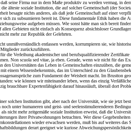
daß seine Firma nur in dem Maße produktiv zu werden vermag, in dem 
t die älteste soziale Institution, die auf solcher Gemeinschaft (der Soci
heit besagte nichts anderes, als daß jede Gemeinschaft auf einer verpfl
r sich zu subsumieren bereit ist. Diese fundamentale Ethik haben die 
ehungsweise aufgeben müssen. Wie sonst hätte man sich bereit finden
f allen Gebieten nicht einfach als Konsequenz absichtsloser Grundlag
 nicht mehr zur Republik der Gelehrten.
ht unmißverständlich entlassen werden, korrumpieren sie, wie historis
er Mitglieder zurückzuführen.
für die Verleihung akademischer und berufsqualifizierender Zertifikat
ammen. Non scuola sed vitae, ja eben. Gerade, wenn wir nicht für das 
n den Universitäten das Leben in Gemeinschaften einzuüben, die geme
n mit einem Wissensbekenntnis, das im Unterschied zu den Glaubensbeke
 Aussagenansprüche zum Fundament der Weisheit macht. Im Brustton geof
tstanden: wie können wir miteinander leben, wenn das einzig Verläßlich
nzig brauchbare Expertenfähigkeit darauf hinausläuft, überall dort Pr
ner solchen Institution gibt, aber nach der Universität, wie sie jetzt b
ch noch unter humaneren und geist- und seelenstimulierenderen Bedingun
 als nicht mehr zeitgemäße soziale Institution erweist, daß die Univers
iterungen ihrer Privatwohnungen betrachten. Wer diese Gegebenheiten nic
konstellationen wieder erwachsen werden, muß bis auf weiteres das Stigm
haftsbildungen derart geeignet wie kuriose Abweichungspersönlichkeit