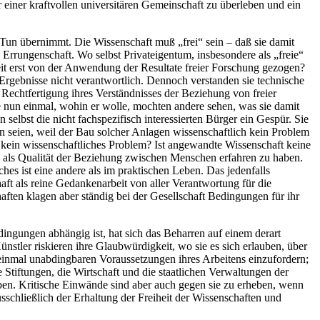
 einer kraftvollen universitären Gemeinschaft zu überleben und ein
Tun übernimmt. Die Wissenschaft muß „frei“ sein – daß sie damit
n Errungenschaft. Wo selbst Privateigentum, insbesondere als „freie“
iheit erst von der Anwendung der Resultate freier Forschung gezogen?
Ergebnisse nicht verantwortlich. Dennoch verstanden sie technische
e Rechtfertigung ihres Verständnisses der Beziehung von freier
e nun einmal, wohin er wolle, mochten andere sehen, was sie damit
lbst die nicht fachspezifisch interessierten Bürger ein Gespür. Sie
 seien, weil der Bau solcher Anlagen wissenschaftlich kein Problem
n kein wissenschaftliches Problem? Ist angewandte Wissenschaft keine
je als Qualität der Beziehung zwischen Menschen erfahren zu haben.
es ist eine andere als im praktischen Leben. Das jedenfalls
ft als reine Gedankenarbeit von aller Verantwortung für die
ten klagen aber ständig bei der Gesellschaft Bedingungen für ihr
dingungen abhängig ist, hat sich das Beharren auf einem derart
nstler riskieren ihre Glaubwürdigkeit, wo sie es sich erlauben, über
einmal unabdingbaren Voraussetzungen ihres Arbeitens einzufordern;
 Stiftungen, die Wirtschaft und die staatlichen Verwaltungen der
eben. Kritische Einwände sind aber auch gegen sie zu erheben, wenn
sschließlich der Erhaltung der Freiheit der Wissenschaften und