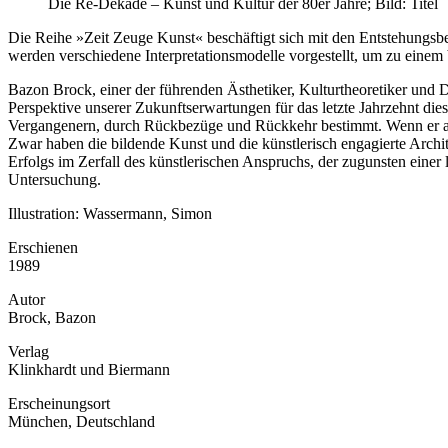
Die Re-Dekade – Kunst und Kultur der 80er Jahre; Bild: Titel
Die Reihe »Zeit Zeuge Kunst« beschäftigt sich mit den Entstehungs
werden verschiedene Interpretationsmodelle vorgestellt, um zu einem
Bazon Brock, einer der führenden Ästhetiker, Kulturtheoretiker und D
Perspektive unserer Zukunftserwartungen für das letzte Jahrzehnt 
Vergangenern, durch Rückbezüge und Rückkehr bestimmt. Wenn er auch 
Zwar haben die bildende Kunst und die künstlerisch engagierte Archi
Erfolgs im Zerfall des künstlerischen Anspruchs, der zugunsten eine
Untersuchung.
Illustration: Wassermann, Simon
Erschienen
1989
Autor
Brock, Bazon
Verlag
Klinkhardt und Biermann
Erscheinungsort
München, Deutschland