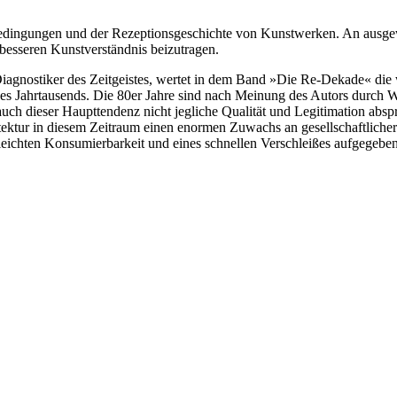
bedingungen und der Rezeptionsgeschichte von Kunstwerken. An ausgewä
 besseren Kunstverständnis beizutragen.
iagnostiker des Zeitgeistes, wertet in dem Band »Die Re-Dekade« die w
dieses Jahrtausends. Die 80er Jahre sind nach Meinung des Autors du
dieser Haupttendenz nicht jegliche Qualität und Legitimation absprec
tektur in diesem Zeitraum einen enormen Zuwachs an gesellschaftlicher
r leichten Konsumierbarkeit und eines schnellen Verschleißes aufgegeb