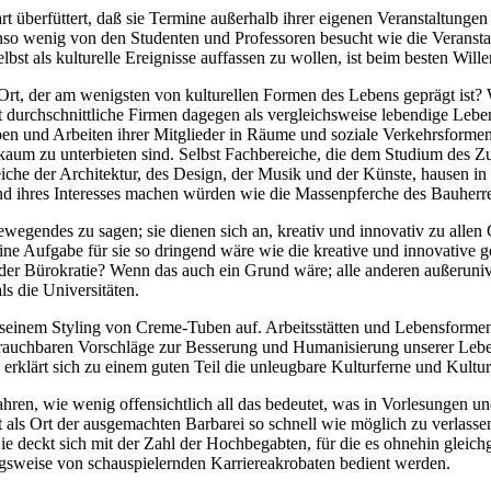
rart überfüttert, daß sie Termine außerhalb ihrer eigenen Veranstaltung
nso wenig von den Studenten und Professoren besucht wie die Veranstal
t als kulturelle Ereignisse auffassen zu wollen, ist beim besten Wille
rt, der am wenigsten von kulturellen Formen des Lebens geprägt ist? Wa
t durchschnittliche Firmen dagegen als vergleichsweise lebendige Lebe
ben und Arbeiten ihrer Mitglieder in Räume und soziale Verkehrsformen
ng kaum zu unterbieten sind. Selbst Fachbereiche, die dem Studium d
che der Architektur, des Design, der Musik und der Künste, hausen in B
nd ihres Interesses machen würden wie die Massenpferche des Bauherr
gendes zu sagen; sie dienen sich an, kreativ und innovativ zu allen G
Aufgabe für sie so dringend wäre wie die kreative und innovative gesta
der Bürokratie? Wenn das auch ein Grund wäre; alle anderen außerunive
ls die Universitäten.
einem Styling von Creme-Tuben auf. Arbeitsstätten und Lebensforme
rauchbaren Vorschläge zur Besserung und Humanisierung unserer Lebensw
s erklärt sich zu einem guten Teil die unleugbare Kulturferne und Kultur
ahren, wie wenig offensichtlich all das bedeutet, was in Vorlesungen
ät als Ort der ausgemachten Barbarei so schnell wie möglich zu verlas
ie deckt sich mit der Zahl der Hochbegabten, für die es ohnehin gleichgül
gsweise von schauspielernden Karriereakrobaten bedient werden.