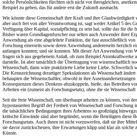
solche Persönlichkeiten fürchten sich nicht vor ihresgleichen, anerk
Beispiel zu geben, das für andere erst die Zukunft ausmacht.
Wie könnte diese Gemeinschaft ihre Kraft und ihre Glaubwürdigkeit w
aber auch frei von aller Verantwortung ist, sagt weder Artikel 5 des 
Verfügung über Kapital, sozialpflichtig zu sein hat, sollte das für d
Bisher waren Grundlagenforscher nur selten auch Anwender ihrer Erge
Anwendung als eine abgeleitete Funktion, die fast ausschließlich von 
Forschung einerseits sowie deren Anwendung andererseits herzlich ei
anfangen konnten; und sie konnten. Mit dieser Art Anwendung von Wiss
fragen sich aus gegebenem Anlaß, ob zum Beispiel Atomkraftwerke al
darstelle. Ist aber tatsächlich die Übertragung von wissenschaftlich
Wissenschaft, dann wäre praktizierte Liebe keine Liebe. Schwerlich w
Die Kennzeichnung derartiger Spekulationen als Wissenschaft ändert a
behaupten die Wissenschaftler, obwohl in ihre Auseinandersetzungen 
Konsequenzen dieses Denkens abzukoppeln, hieße, das Betreiben von 
Arbeiten ein (zumeist als Forschungsetats), ohne die sie Wissenschaft
Seit die freie Wissenschaft, um überhaupt arbeiten zu können, von de
hypostasierten Begriff der Freiheit von Wissenschaft und Forschung in
die tatsächlichen Bedingungen ihres Arbeitens so großzügig hinwegz
kritische Einwände sind aber begründet, wenn die Beteiligten diese B
Forschungsetats. Auch ihnen ist nicht vorzuwerfen, daß sie ihre Mit
sie davor zurückscheuen, ihre Erwartungen klipp und klar als solche 
Künste.