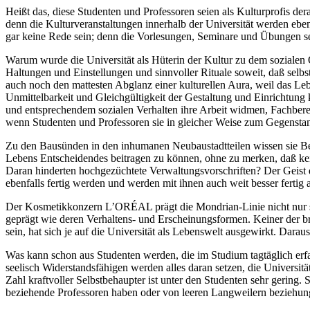
Heißt das, diese Studenten und Professoren seien als Kulturprofis de
denn die Kulturveranstaltungen innerhalb der Universität werden ebe
gar keine Rede sein; denn die Vorlesungen, Seminare und Übungen selbs
Warum wurde die Universität als Hüterin der Kultur zu dem sozialen O
Haltungen und Einstellungen und sinnvoller Rituale soweit, daß selbs
auch noch den mattesten Abglanz einer kulturellen Aura, weil das Le
Unmittelbarkeit und Gleichgültigkeit der Gestaltung und Einrichtu
und entsprechendem sozialen Verhalten ihre Arbeit widmen, Fachberei
wenn Studenten und Professoren sie in gleicher Weise zum Gegensta
Zu den Bausünden in den inhumanen Neubaustadtteilen wissen sie Bewe
Lebens Entscheidendes beitragen zu können, ohne zu merken, daß keine 
Daran hinderten hochgezüchtete Verwaltungsvorschriften? Der Geist 
ebenfalls fertig werden und werden mit ihnen auch weit besser fertig a
Der Kosmetikkonzern L’ORÉAL prägt die Mondrian-Linie nicht nur s
geprägt wie deren Verhaltens- und Erscheinungsformen. Keiner der b
sein, hat sich je auf die Universität als Lebenswelt ausgewirkt. Darau
Was kann schon aus Studenten werden, die im Studium tagtäglich erf
seelisch Widerstandsfähigen werden alles daran setzen, die Universit
Zahl kraftvoller Selbstbehaupter ist unter den Studenten sehr gering. S
beziehende Professoren haben oder von leeren Langweilern beziehun