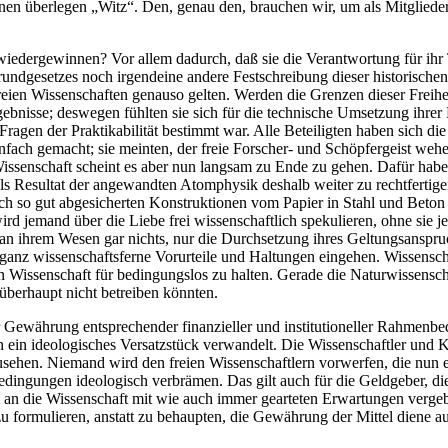
ennen überlegen „Witz“. Den, genau den, brauchen wir, um als Mitglieder
iedergewinnen? Vor allem dadurch, daß sie die Verantwortung für ihr 
Grundgesetzes noch irgendeine andere Festschreibung dieser historische
ie freien Wissenschaften genauso gelten. Werden die Grenzen dieser Fre
bnisse; deswegen fühlten sie sich für die technische Umsetzung ihrer 
Fragen der Praktikabilität bestimmt war. Alle Beteiligten haben sich di
nfach gemacht; sie meinten, der freie Forscher- und Schöpfergeist weh
enschaft scheint es aber nun langsam zu Ende zu gehen. Dafür haben se
s Resultat der angewandten Atomphysik deshalb weiter zu rechtfertigen
 noch so gut abgesicherten Konstruktionen vom Papier in Stahl und Beto
ird jemand über die Liebe frei wissenschaftlich spekulieren, ohne sie 
n ihrem Wesen gar nichts, nur die Durchsetzung ihres Geltungsanspruch
ganz wissenschaftsferne Vorurteile und Haltungen eingehen. Wissenscha
Wissenschaft für bedingungslos zu halten. Gerade die Naturwissenschaf
 überhaupt nicht betreiben könnten.
r Gewährung entsprechender finanzieller und institutioneller Rahmenbe
 ein ideologisches Versatzstück verwandelt. Die Wissenschaftler und Kü
usehen. Niemand wird den freien Wissenschaftlern vorwerfen, die nun 
edingungen ideologisch verbrämen. Das gilt auch für die Geldgeber, die
tel an die Wissenschaft mit wie auch immer gearteten Erwartungen verg
zu formulieren, anstatt zu behaupten, die Gewährung der Mittel diene au