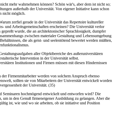
en nicht mehr wahrnehmen können? Schön wär's, aber dem ist nicht so;
tungen außerhalb der Universität. Von eigener Initiative kann schon
n nicht möglich.
rum zerfiel gerade in der Universität das Repertoire kultureller
ns- und Arbeitsgemeinschaften erscheinen? Die Universität verlor
 gepreßt wurde, die an architektonischer Sprachlosigkeit, dumpfer
es Zusammenhangs zwischen materialer Gestaltung und Lebensumgebung
ehältnissen, die als geist- und seelentötend bewertet werden müßten,
enfunktionalismus.
estaltungsaufgaben aller Objektbereiche des außeruniversitären
lterische Intervention in der Universität selbst.
rsitären Institutionen und Firmen müssen mit diesen Hindernissen
n der Firmenmitarbeiter werden von solchem Anspruch ebenso
elt, sollten sie von Mitarbeitern der Universität entwickelt worden
vergessenheit der Universität. (35)
 und Seminaren hochmögend entwickelt und entworfen wird? Die
sen, um in den Genuß firmeneigener Ausbildung zu gelangen. Aber die
tig ist, wie und wo sie arbeiten, ob sie initiative und Position