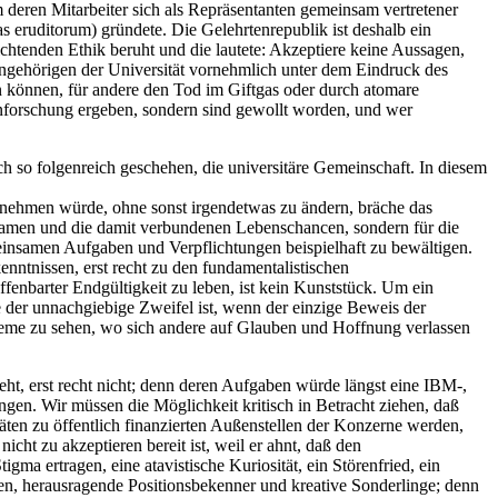
deren Mitarbeiter sich als Repräsentanten gemeinsam vertretener
etas eruditorum) gründete. Die Gelehrtenrepublik ist deshalb ein
ichtenden Ethik beruht und die lautete: Akzeptiere keine Aussagen,
Angehörigen der Universität vornehmlich unter dem Eindruck des
 können, für andere den Tod im Giftgas oder durch atomare
enforschung ergeben, sondern sind gewollt worden, und wer
ch so folgenreich geschehen, die universitäre Gemeinschaft. In diesem
e nehmen würde, ohne sonst irgendetwas zu ändern, bräche das
Examen und die damit verbundenen Lebenschancen, sondern für die
insamen Aufgaben und Verpflichtungen beispielhaft zu bewältigen.
nntnissen, erst recht zu den fundamentalistischen
fenbarter Endgültigkeit zu leben, ist kein Kunststück. Um ein
e der unnachgiebige Zweifel ist, wenn der einzige Beweis der
obleme zu sehen, wo sich andere auf Glauben und Hoffnung verlassen
esteht, erst recht nicht; denn deren Aufgaben würde längst eine IBM-,
gen. Wir müssen die Möglichkeit kritisch in Betracht ziehen, daß
itäten zu öffentlich finanzierten Außenstellen der Konzerne werden,
ht zu akzeptieren bereit ist, weil er ahnt, daß den
a ertragen, eine atavistische Kuriosität, ein Störenfried, ein
en, herausragende Positionsbekenner und kreative Sonderlinge; denn