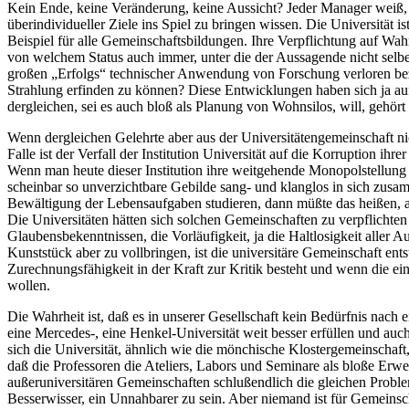
Kein Ende, keine Veränderung, keine Aussicht? Jeder Manager weiß, 
überindividueller Ziele ins Spiel zu bringen wissen. Die Universität is
Beispiel für alle Gemeinschaftsbildungen. Ihre Verpflichtung auf Wahr
von welchem Status auch immer, unter die der Aussagende nicht selbe
großen „Erfolgs“ technischer Anwendung von Forschung verloren bezi
Strahlung erfinden zu können? Diese Entwicklungen haben sich ja au
dergleichen, sei es auch bloß als Planung von Wohnsilos, will, gehört
Wenn dergleichen Gelehrte aber aus der Universitätengemeinschaft nic
Falle ist der Verfall der Institution Universität auf die Korruption ihr
Wenn man heute dieser Institution ihre weitgehende Monopolstellung 
scheinbar so unverzichtbare Gebilde sang- und klanglos in sich zus
Bewältigung der Lebensaufgaben studieren, dann müßte das heißen, a
Die Universitäten hätten sich solchen Gemeinschaften zu verpflichte
Glaubensbekenntnissen, die Vorläufigkeit, ja die Haltlosigkeit aller
Kunststück aber zu vollbringen, ist die universitäre Gemeinschaft en
Zurechnungsfähigkeit in der Kraft zur Kritik besteht und wenn die ei
wollen.
Die Wahrheit ist, daß es in unserer Gesellschaft kein Bedürfnis nach ei
eine Mercedes-, eine Henkel-Universität weit besser erfüllen und au
sich die Universität, ähnlich wie die mönchische Klostergemeinschaft,
daß die Professoren die Ateliers, Labors und Seminare als bloße Erwe
außeruniversitären Gemeinschaften schlußendlich die gleichen Problem
Besserwisser, ein Unnahbarer zu sein. Aber niemand ist für Gemeinsc