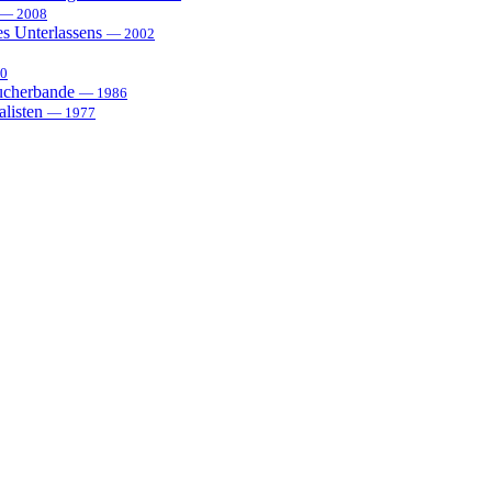
— 2008
es Unterlassens
— 2002
0
sucherbande
— 1986
alisten
— 1977