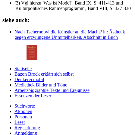
(3) Vgl hierzu 'Was ist Mode?', Band IX, S. 411-413 und
'Kulturpolitisches Rahmenprogramm', Band VIII, S. 327-330
siehe auch:
Nach Tschernobyl die Künstler an die Macht?
in: Ästhetik
gegen erzwungene Unmittelbarkeit.
Abschnitt in Buch
Startseite
Bazon Brock
erklärt sich selbst
Denkerei
mobil
Mediathek
Bilder und Töne
Arbeitsbiographie
Texte und Ereignisse
Essenzen
der Leser
Stichworte
Aktionen
Personen
Leser
Registrierung
Anmeldung