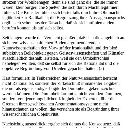
strotzen vor Wohlbehagen, denn sie sind ganz die, die sie immer
waren: kleinbürgerliche Spießer, die sich durch Macht legitimiert
fühlen. Die Künstler fühlen sich bestenfalls durch ihre Ohnmacht
legitimiert zur Radikalität; die Begrenzung ihres Aussagenanspruchs
ergibt sich schon aus der Tatsache, daß sie sich auf niemanden
berufen können als auf sich selbst.
Seit langem wurde der Verdacht geäußert, daß sich die angeblich auf
sicherem wissenschaftlichen Boden argumentierenden
Naturwissenschaften den Vorwurf der Irrationalität und der bloß
subjektiven Beliebigkeit gegen Geisteswissenschaften und Künstler
ausschließlich deshalb leisteten, weil sie den Umkehrschluß
nahelegen wollten, daß sie selbst für sich die Rationalität und die
objektive Begründung von Urteilen gepachtet hätten. (2)
Hart formuliert: In Teilbereichen der Naturwissenschaft herrscht
nicht Rationalität, sondern der Zirkelschluß immanenter Logiken,
die nur als eigenständige 'Logik der Dummheit' gekennzeichnet
werden können. Die Dummheit kommt ja nicht von den Dummen,
sondern von jener angeblichen Klugheit der Experten, über die
Grenzen ihrer geschlossenen Argumentationssysteme nicht
hinausschauen zu wollen; das verstehen sie als Begründung ihrer
wissenschaftlichen Objektivität.
Nachsichtig ausgedrückt ergäbe sich daraus die Konsequenz, daß