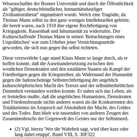
Wissenschaftler der Bonner Universität und durch die Öffentlichkeit
als "giftiger, deutschfeindlicher, humanitätsduseliger
Zivilisationsliterat" stigmatisiert wurde. Welch eine Tragödie, da
Thomas Mann selbst zu den ganz wenigen Intellektuellen gehörte,
die bereit waren, nach 1918 ihre eigene Rechtfertigung von
Kriegsglorie, Rassenhaß und Inhumanität zu widerrufen. Der
Kulturschaffende Thomas Mann in seinen 'Betrachtungen eines
Unpolitischen' war zum Urheber jener Vernichtungsurteile
geworden, die sich nun gegen ihn selbst richteten.
Diese verzweifelte Lage stand Klaus Mann so lange durch, als er
hoffen konnte, daß die Auseinandersetzung zwischen den
westlichen Demokratien und den totalitären Staaten als Kampf der
Friedfertigen gegen die Kriegstreiber, als Widerstand der Humanität
gegen die fadenscheinige Selbstrechtfertigung der angeblich
kulturschöpferischen Macht des Terrors und der selbstüberheblichen
Dummheit verstanden werden konnte. Er nahm sich das Leben, als
er feststellen mußte, daß die angeblichen Humanisten, Demokraten
und Friedensfreunde nichts anderes waren als die Konkurrenten des
Totalitarismus im Anspruch auf Absolutheit der Macht, des Geldes
und des Todes. Ihm blieb wie tausenden von anderen Zeugen des
Zusammenbruchs der Gegenwelt des Geistes nur der Selbstmord.
(2) Vgl. hierzu 'Wer die Wahrheit sagt, wird über kurz oder
lang dabei ertappt', Band VIII, S. 30F322