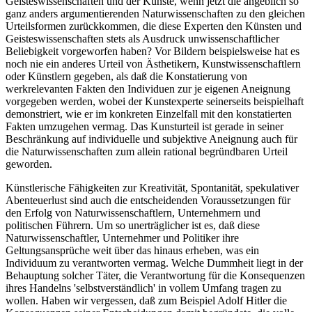
Geisteswissenschaften und der Künste, wenn jetzt die angeblich so
ganz anders argumentierenden Naturwissenschaften zu den gleichen
Urteilsformen zurückkommen, die diese Experten den Künsten und
Geisteswissenschaften stets als Ausdruck unwissenschaftlicher
Beliebigkeit vorgeworfen haben? Vor Bildern beispielsweise hat es
noch nie ein anderes Urteil von Ästhetikern, Kunstwissenschaftlern
oder Künstlern gegeben, als daß die Konstatierung von
werkrelevanten Fakten den Individuen zur je eigenen Aneignung
vorgegeben werden, wobei der Kunstexperte seinerseits beispielhaft
demonstriert, wie er im konkreten Einzelfall mit den konstatierten
Fakten umzugehen vermag. Das Kunsturteil ist gerade in seiner
Beschränkung auf individuelle und subjektive Aneignung auch für
die Naturwissenschaften zum allein rational begründbaren Urteil
geworden.
Künstlerische Fähigkeiten zur Kreativität, Spontanität, spekulativer
Abenteuerlust sind auch die entscheidenden Voraussetzungen für
den Erfolg von Naturwissenschaftlern, Unternehmern und
politischen Führern. Um so unerträglicher ist es, daß diese
Naturwissenschaftler, Unternehmer und Politiker ihre
Geltungsansprüche weit über das hinaus erheben, was ein
Individuum zu verantworten vermag. Welche Dummheit liegt in der
Behauptung solcher Täter, die Verantwortung für die Konsequenzen
ihres Handelns 'selbstverständlich' in vollem Umfang tragen zu
wollen. Haben wir vergessen, daß zum Beispiel Adolf Hitler die