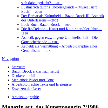
sich dabei gedacht?
— 2016
Lustmarsch durchs Theoriegelände – Musealisiert
Euch!
— 2008
Der Barbar als Kulturheld – Bazon Brock III: Ästhetik
des Unterlassens
— 2002
Lock-Buch Bazon Brock
— 2000
Die Re-Dekade – Kunst und Kultur der 80er Jahre
—
1990
Ästhetik gegen erzwungene Unmittelbarkeit – Die
Gottsucherbande
— 1986
Ästhetik als Vermittlung – Arbeitsbiographie eines
Generalisten
— 1977
Navigation
Startseite
Bazon Brock
erklärt sich selbst
Denkerei
mobil
Mediathek
Bilder und Töne
Arbeitsbiographie
Texte und Ereignisse
Essenzen
der Leser
Arbeitsbiographie
Magazin
art, das Kunstmagazin 7/1986