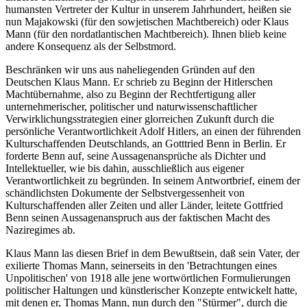
humansten Vertreter der Kultur in unserem Jahrhundert, heißen sie
nun Majakowski (für den sowjetischen Machtbereich) oder Klaus
Mann (für den nordatlantischen Machtbereich). Ihnen blieb keine
andere Konsequenz als der Selbstmord.
Beschränken wir uns aus naheliegenden Gründen auf den
Deutschen Klaus Mann. Er schrieb zu Beginn der Hitlerschen
Machtübernahme, also zu Beginn der Rechtfertigung aller
unternehmerischer, politischer und naturwissenschaftlicher
Verwirklichungsstrategien einer glorreichen Zukunft durch die
persönliche Verantwortlichkeit Adolf Hitlers, an einen der führenden
Kulturschaffenden Deutschlands, an Gotttried Benn in Berlin. Er
forderte Benn auf, seine Aussagenansprüche als Dichter und
Intellektueller, wie bis dahin, ausschließlich aus eigener
Verantwortlichkeit zu begründen. In seinem Antwortbrief, einem der
schändlichsten Dokumente der Selbstvergessenheit von
Kulturschaffenden aller Zeiten und aller Länder, leitete Gottfried
Benn seinen Aussagenanspruch aus der faktischen Macht des
Naziregimes ab.
Klaus Mann las diesen Brief in dem Bewußtsein, daß sein Vater, der
exilierte Thomas Mann, seinerseits in den 'Betrachtungen eines
Unpolitischen' von 1918 alle jene wortwörtlichen Formulierungen
politischer Haltungen und künstlerischer Konzepte entwickelt hatte,
mit denen er, Thomas Mann, nun durch den "Stürmer", durch die