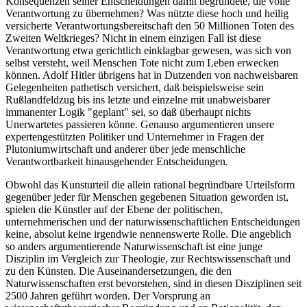
Konsequenzen seiner Entscheidungen damit begründete, die volle
Verantwortung zu übernehmen? Was nützte diese hoch und heilig
versicherte Verantwortungsbereitschaft den 50 Millionen Toten des
Zweiten Weltkrieges? Nicht in einem einzigen Fall ist diese
Verantwortung etwa gerichtlich einklagbar gewesen, was sich von
selbst versteht, weil Menschen Tote nicht zum Leben erwecken
können. Adolf Hitler übrigens hat in Dutzenden von nachweisbaren
Gelegenheiten pathetisch versichert, daß beispielsweise sein
Rußlandfeldzug bis ins letzte und einzelne mit unabweisbarer
immanenter Logik "geplant" sei, so daß überhaupt nichts
Unerwartetes passieren könne. Genauso argumentieren unsere
expertengestützten Politiker und Unternehmer in Fragen der
Plutoniumwirtschaft und anderer über jede menschliche
Verantwortbarkeit hinausgehender Entscheidungen.
Obwohl das Kunsturteil die allein rational begründbare Urteilsform
gegenüber jeder für Menschen gegebenen Situation geworden ist,
spielen die Künstler auf der Ebene der politischen,
unternehmerischen und der naturwissenschaftlichen Entscheidungen
keine, absolut keine irgendwie nennenswerte Rolle. Die angeblich
so anders argumentierende Naturwissenschaft ist eine junge
Disziplin im Vergleich zur Theologie, zur Rechtswissenschaft und
zu den Künsten. Die Auseinandersetzungen, die den
Naturwissenschaften erst bevorstehen, sind in diesen Disziplinen seit
2500 Jahren geführt worden. Der Vorsprung an