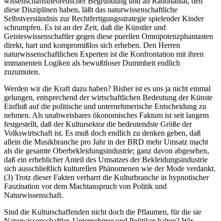
wissenschaftstheoretischer Begründung und an Rationalität, den
diese Disziplinen haben, läßt das naturwissenschaftliche
Selbstverständnis zur Rechtfertigungsstrategie spielender Kinder
schrumpfen. Es ist an der Zeit, daß die Künstler und
Geisteswissenschaftler gegen diese puerilen Omnipotenzphantasten
direkt, hart und kompromißlos sich erheben. Den Herren
naturwissenschaftlichen Experten ist die Konfrontation mit ihren
immanenten Logiken als bewußtloser Dummheit endlich
zuzumuten.
Werden wir die Kraft dazu haben? Bisher ist es uns ja nicht einmal
gelungen, entsprechend der wirtschaftlichen Bedeutung der Künste
Einfluß auf die politische und unternehmerische Entscheidung zu
nehmen. Als unabweisbares ökonomisches Faktum ist seit langem
festgestellt, daß der Kultursektor die bedeutendste Größe der
Volkswirtschaft ist. Es muß doch endlich zu denken geben, daß
allein die Musikbranche pro Jahr in der BRD mehr Umsatz macht
als die gesamte Oberbekleidungsindustrie; ganz davon abgesehen,
daß ein erheblicher Anteil des Umsatzes der Bekleidungsindustrie
sich ausschließlich kulturellen Phänomenen wie der Mode verdankt.
(3) Trotz dieser Fakten verharrt die Kulturbranche in hypnotischer
Faszination vor dem Machtanspruch von Politik und
Naturwissenschaft.
Sind die Kulturschaffenden nicht doch die Pflaumen, für die sie
Naturwissenschaftler, Unternehmer und Politiker halten? Wir