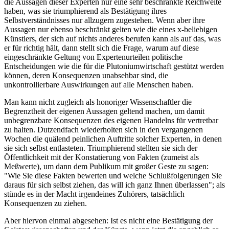
die Aussagen dieser Experten nur eine sehr beschränkte Reichweite
haben, was sie triumphierend als Bestätigung ihres
Selbstverständnisses nur allzugern zugestehen. Wenn aber ihre
Aussagen nur ebenso beschränkt gelten wie die eines x-beliebigen
Künstlers, der sich auf nichts anderes berufen kann als auf das, was
er für richtig hält, dann stellt sich die Frage, warum auf diese
eingeschränkte Geltung von Expertenurteilen politische
Entscheidungen wie die für die Plutoniumwirtschaft gestützt werden
können, deren Konsequenzen unabsehbar sind, die
unkontrollierbare Auswirkungen auf alle Menschen haben.
Man kann nicht zugleich als honoriger Wissenschaftler die
Begrenztheit der eigenen Aussagen geltend machen, um damit
unbegrenzbare Konsequenzen des eigenen Handelns für vertretbar
zu halten. Dutzendfach wiederholten sich in den vergangenen
Wochen die quälend peinlichen Auftritte solcher Experten, in denen
sie sich selbst entlasteten. Triumphierend stellten sie sich der
Öffentlichkeit mit der Konstatierung von Fakten (zumeist als
Meßwerte), um dann dem Publikum mit großer Geste zu sagen:
"Wie Sie diese Fakten bewerten und welche Schlußfolgerungen Sie
daraus für sich selbst ziehen, das will ich ganz Ihnen überlassen"; als
stünde es in der Macht irgendeines Zuhörers, tatsächlich
Konsequenzen zu ziehen.
Aber hiervon einmal abgesehen: Ist es nicht eine Bestätigung der