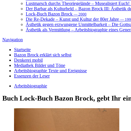
Lustmarsch durchs Theoriegelände – Musealisiert Euch!
Der Barbar als Kulturheld – Bazon Brock III: Ästhetik d
Lock-Buch Bazon Brock
— 2000
Die Re-Dekade – Kunst und Kultur der 80er Jahre
— 199
Ästhetik gegen erzwungene Unmittelbarkeit – Die Gott
Ästhetik als Vermittlung – Arbeitsbiographie eines Gener
Navigation
Startseite
Bazon Brock
erklärt sich selbst
Denkerei
mobil
Mediathek
Bilder und Töne
Arbeitsbiographie
Texte und Ereignisse
Essenzen
der Leser
Arbeitsbiographie
Buch
Lock-Buch Bazon Brock, gebt Ihr ein 