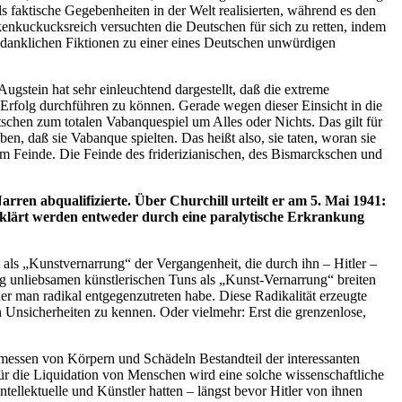
faktische Gegebenheiten in der Welt realisierten, während es den
enkuckucksreich versuchten die Deutschen für sich zu retten, indem
gedanklichen Fiktionen zu einer eines Deutschen unwürdigen
ugstein hat sehr einleuchtend dargestellt, daß die extreme
 Erfolg durchführen zu können. Gerade wegen dieser Einsicht in die
schen zum totalen Vabanquespiel um Alles oder Nichts. Das gilt für
n, daß sie Vabanque spielten. Das heißt also, sie taten, woran sie
rem Feinde. Die Feinde des friderizianischen, des Bismarckschen und
rren abqualifizierte. Über Churchill urteilt er am 5. Mai 1941:
erklärt werden entweder durch eine paralytische Erkrankung
t als „Kunstvernarrung“ der Vergangenheit, die durch ihn – Hitler –
ng unliebsamen künstlerischen Tuns als „Kunst-Vernarrung“ breiten
r man radikal entgegenzutreten habe. Diese Radikalität erzeugte
n Unsicherheiten zu kennen. Oder vielmehr: Erst die grenzenlose,
rmessen von Körpern und Schädeln Bestandteil der interessanten
ür die Liquidation von Menschen wird eine solche wissenschaftliche
ntellektuelle und Künstler hatten – längst bevor Hitler von ihnen