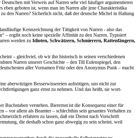
r Deutschen mit Verweis auf Narren sehr viel häufiger argumentieren
es eben geboten ist, wenn man im Narren alle jene Charakteristika
zu den Narren? Sicherlich nicht, daß der deutsche Michel in Haltung
landläufige Kennzeichnung der Tätigkeit von Narren - also das
 ergibt noch keine spezielle Affinität zu den Narren. Typisiert
Narren werden zu
Idioten, Schwätzern, Schmierern, Rattenfängern,
eint – gleichviel, ob wir ihn historisch in seinen verschiedenen
dsten Narren unserer Geschichte – den Till Eulenspiegel, den
 deutschesten aller Vornamen Fritz oder den Anonymus Punk – macht
eine aberwitzigen Besserwissereien aufnötigen, uns nicht zur
Rechtfertigungen ganz ernst zu nehmen. Und das heißt, sie wort-
der Buchstaben verstehen. Bierernst ist die Konsequenz einer für
n – vor allem als Beamter – schlechthin sein gesamtes Verhalten zu
schmerzlich erfahren zu lassen, daß ein Dienst nach Vorschrift
rmutung, die deshalb schon ganz abwegig zu sein scheint, weil
eibungsparagraphen durch die massenhafte Selbstanzeige zu