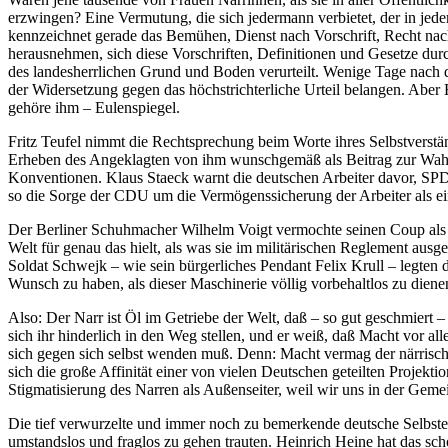
erzwingen? Eine Vermutung, die sich jedermann verbietet, der in jede
kennzeichnet gerade das Bemühen, Dienst nach Vorschrift, Recht nach
herausnehmen, sich diese Vorschriften, Definitionen und Gesetze dur
des landesherrlichen Grund und Boden verurteilt. Wenige Tage nach d
der Widersetzung gegen das höchstrichterliche Urteil belangen. Aber 
gehöre ihm – Eulenspiegel.
Fritz Teufel nimmt die Rechtsprechung beim Worte ihres Selbstverst
Erheben des Angeklagten von ihm wunschgemäß als Beitrag zur Wahrhei
Konventionen. Klaus Staeck warnt die deutschen Arbeiter davor, SP
so die Sorge der CDU um die Vermögenssicherung der Arbeiter als e
Der Berliner Schuhmacher Wilhelm Voigt vermochte seinen Coup als H
Welt für genau das hielt, als was sie im militärischen Reglement au
Soldat Schwejk – wie sein bürgerliches Pendant Felix Krull – legten 
Wunsch zu haben, als dieser Maschinerie völlig vorbehaltlos zu diene
Also: Der Narr ist Öl im Getriebe der Welt, daß – so gut geschmiert 
sich ihr hinderlich in den Weg stellen, und er weiß, daß Macht vor a
sich gegen sich selbst wenden muß. Denn: Macht vermag der närrisch
sich die große Affinität einer von vielen Deutschen geteilten Projek
Stigmatisierung des Narren als Außenseiter, weil wir uns in der Geme
Die tief verwurzelte und immer noch zu bemerkende deutsche Selbste
umstandslos und fraglos zu gehen trauten. Heinrich Heine hat das sch