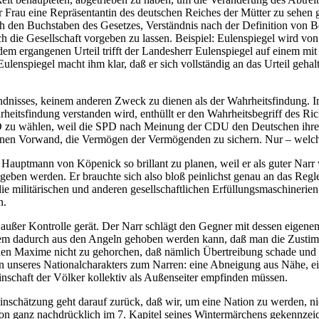
r Frau eine Repräsentantin des deutschen Reiches der Mütter zu sehen g
 den Buchstaben des Gesetzes, Verständnis nach der Definition von Beg
ch die Gesellschaft vorgeben zu lassen. Beispiel: Eulenspiegel wird v
em ergangenen Urteil trifft der Landesherr Eulenspiegel auf einem mi
Eulenspiegel macht ihm klar, daß er sich vollständig an das Urteil geh
ändnisses, keinem anderen Zweck zu dienen als der Wahrheitsfindung. 
tsfindung verstanden wird, enthüllt er den Wahrheitsbegriff des Rich
D zu wählen, weil die SPD nach Meinung der CDU den Deutschen ihre 
inen Vorwand, die Vermögen der Vermögenden zu sichern. Nur – welche
auptmann von Köpenick so brillant zu planen, weil er als guter Narr 
sgegeben werden. Er brauchte sich also bloß peinlichst genau an das Re
die militärischen und anderen gesellschaftlichen Erfüllungsmaschinerien
n.
– außer Kontrolle gerät. Der Narr schlägt den Gegner mit dessen eigene
llem dadurch aus den Angeln gehoben werden kann, daß man die Zustimmun
en Maxime nicht zu gehorchen, daß nämlich Übertreibung schade und ma
tion unseres Nationalcharakters zum Narren: eine Abneigung aus Nähe, e
inschaft der Völker kollektiv als Außenseiter empfinden müssen.
inschätzung geht darauf zurück, daß wir, um eine Nation zu werden, n
on ganz nachdrücklich im 7. Kapitel seines Wintermärchens gekennzeichn