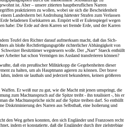
ewohnt ist. Aber – unsere zitierten hauptberuflichen Narren
riffen praktizieren zu wollen, wobei sie sich die Bescheidenheit
on einem Landesherrn bei Androhung härtester Strafen zum Verlassen
t Erde beladenen Eselskarren an. Empört will er Eulenspiegel wegen
alten habe: Die Erde auf dem Karren sei fremde Erde, und der Karren
Indem Teufel den Richter darauf aufmerksam macht, daß das Sich-
ters als bloße Rechtfertigungsgröße richterlicher Abhängigkeit von
Schweizer Besitztümer wegsteuern wolle. Der „Narr“ Staeck enthüllt
r Arbeiter hat schon Vermögen ins Ausland transferieren können?
wußte, daß ein preußischer Militärkopp die Gegebenheiten dieser
glement zu halten, um als Hauptmann agieren zu können. Der brave
 lahm, indem sie lauthals und jederzeit bekundeten, keinen größeren
n Waffen. Er weiß nur zu gut, wie die Macht mit jenen umspringt, die
g zum Machtanspruch auf die Spitze treibt - ihn totalisiert -, bis er
n die Machtansprüche nicht auf die Spitze treiben darf. So enthüllt
ine Diskriminierung des Narren aus Selbsthaß, eine Isolierung und
icht den Weg gehen konnten, den sich Engländer und Franzosen recht
et, indem er konstatierte, daß die Engländer durch ihre zielstrebige