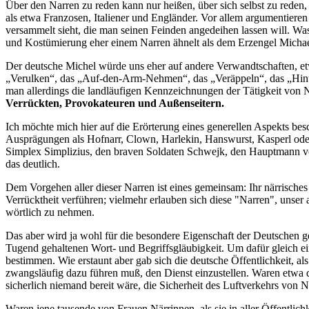
Über den Narren zu reden kann nur heißen, über sich selbst zu reden
als etwa Franzosen, Italiener und Engländer. Vor allem argumentieren 
versammelt sieht, die man seinen Feinden angedeihen lassen will. Wa
und Kostümierung eher einem Narren ähnelt als dem Erzengel Michae
Der deutsche Michel würde uns eher auf andere Verwandtschaften, et
„Verulken“, das „Auf-den-Arm-Nehmen“, das „Veräppeln“, das „Hinters
man allerdings die landläufigen Kennzeichnungen der Tätigkeit von 
Verrückten, Provokateuren und Außenseitern.
Ich möchte mich hier auf die Erörterung eines generellen Aspekts besc
Ausprägungen als Hofnarr, Clown, Harlekin, Hanswurst, Kasperl oder
Simplex Simplizius, den braven Soldaten Schwejk, den Hauptmann vo
das deutlich.
Dem Vorgehen aller dieser Narren ist eines gemeinsam: Ihr närrisches 
Verrücktheit verführen; vielmehr erlauben sich diese "Narren", unser 
wörtlich zu nehmen.
Das aber wird ja wohl für die besondere Eigenschaft der Deutschen geh
Tugend gehaltenen Wort- und Begriffsgläubigkeit. Um dafür gleich ei
bestimmen. Wie erstaunt aber gab sich die deutsche Öffentlichkeit, a
zwangsläufig dazu führen muß, den Dienst einzustellen. Waren etwa d
sicherlich niemand bereit wäre, die Sicherheit des Luftverkehrs von N
Waren jene tausende von Frauen Närrinnen, als sie in aller Öffentli