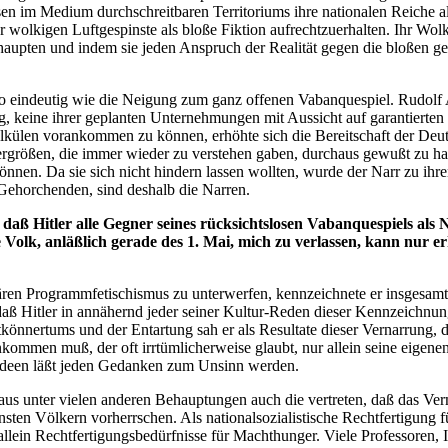
 im Medium durchschreitbaren Territoriums ihre nationalen Reiche als 
wolkigen Luftgespinste als bloße Fiktion aufrechtzuerhalten. Ihr Wolk
behaupten und indem sie jeden Anspruch der Realität gegen die bloßen 
so eindeutig wie die Neigung zum ganz offenen Vabanquespiel. Rudolf A
ng, keine ihrer geplanten Unternehmungen mit Aussicht auf garantierten
lkülen vorankommen zu können, erhöhte sich die Bereitschaft der Deut
ergrößen, die immer wieder zu verstehen gaben, durchaus gewußt zu habe
önnen. Da sie sich nicht hindern lassen wollten, wurde der Narr zu ih
h Gehorchenden, sind deshalb die Narren.
aß Hitler alle Gegner seines rücksichtslosen Vabanquespiels als Na
 Volk, anläßlich gerade des 1. Mai, mich zu verlassen, kann nur 
alitären Programmfetischismus zu unterwerfen, kennzeichnete er insgesam
 daß Hitler in annähernd jeder seiner Kultur-Reden dieser Kennzeichnu
nnertums und der Entartung sah er als Resultate dieser Vernarrung, de
nkommen muß, der oft irrtümlicherweise glaubt, nur allein seine eigene
Ideen läßt jeden Gedanken zum Unsinn werden.
aus unter vielen anderen Behauptungen auch die vertreten, daß das Ve
ten Völkern vorherrschen. Als nationalsozialistische Rechtfertigung f
allein Rechtfertigungsbedürfnisse für Machthunger. Viele Professoren, I