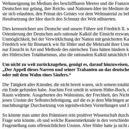
Weltaneignung im Medium des beschiffbaren Meeres und die Franzosen
Deutschen nur gelang, ihre Reichs- und Nationen-Idee im Medium der 
sie sich erlaubten, den Primat des Geistes vor dem Weltmaterial zu 
Herabsetzung der Idee durch den Schmutz der Welt stilisierten.
Dies kennzeichnet uns Deutsche und unsere Führer seit Friedrich II. 
Orientierung der Deutschen aufs rationale Kalkül die Einsicht erzwa
Unmöglichkeit, bei der Verwirklichung der Nation mit gesicherten Ka
Friedrich wie für Bismarck wie für Hitler und die Mehrzahl ihrer Unt
nur Einsicht in Art und Methode des närrischen Tuns hätten hindern k
des Hitlerschen Totalitarismus, also die rationalem Kalkül tatsächlic
Um nicht zu weit zurückzugehen, genügt es, darauf hinzuweisen, d
„Der Appell dieses Narren und seiner Trabanten an das deutsche
oder mit dem Wahn eines Säufers.“
Die Tätigkeit aller Künstler, die nicht bereit waren, sich seinem tot
ein Ende gefunden habe. Joachim Fest urteilt in seinem Hitler-Buch,
Raum widmete. Ausgeburten des Wahnsinns, der Frechheit, des Nichtkö
jenen Unsinn der Selbstrechtfertigung, auf die es je dem Mächtigen a
machthungrige Durchsetzung von irgendwelchen Vorstellungen und 
So könnte man unter den Prämissen rein positiver Wissenschaft durch
Frage sein könnte, ob und welche Rassenmerkmale in den verschiedens
Fragestellung zum offensichtlichen Unsinn. Aber Hitler hatte ja nicht 