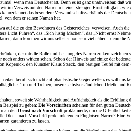
, zumal, wenn man Deutscher ist. Denn es ist ganz unabweisbar, daß wi
wir im Verweis auf den Narren mit einer strengen Ernsthaftigkeit, wie 
s kennzeichnet das besondere Verwandtschaftsverhältnis der Deutschen 
l, von dem er seinen Namen hat.
wa auf die zu den Bewohnern des Geisterreiches, verweisen. Auch die 
-Licht-Führen“, das „Sich-lustig-Machen“, das „Nicht-ernst-Nehmen“ –
Narren, dann kommen wir uns selbst schon sehr viel näher – denn die 
hränken, der mir die Rolle und Leistung des Narren zu kennzeichnen sch
 noch anders wirken sehen. Schon der Hinweis auf einige der bedeuten
n Köpenick, den Künstler Klaus Staeck, den bärtigen Teufel mit dem
Treiben beruft sich nicht auf phantastische Gegenwelten, es will uns k
alltägliches Tun und Treiben, unsere selbstverständlichen Urteile und 
alten, soweit sie Wahrhaftigkeit und Aufrichtigkeit als die Erfüllung 
n Beispiel zu geben:
Die Vorschriften
scheinen für den guten Deutsche
ls man den
Dienst nach Vorschrift
proklamierte, um die Öffentlichkeit 
ie Dienst nach Vorschrift proklamierenden Fluglotsen Narren? Eine Ve
arren garantieren zu lassen.
chkeit behaupteten, abgetrieben zu haben, um die Veränderung des Abtr