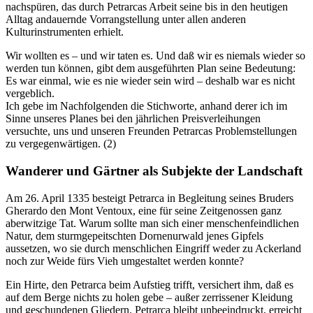
nachspüren, das durch Petrarcas Arbeit seine bis in den heutigen
Alltag andauernde Vorrangstellung unter allen anderen
Kulturinstrumenten erhielt.
Wir wollten es – und wir taten es. Und daß wir es niemals wieder so
werden tun können, gibt dem ausgeführten Plan seine Bedeutung:
Es war einmal, wie es nie wieder sein wird – deshalb war es nicht
vergeblich.
Ich gebe im Nachfolgenden die Stichworte, anhand derer ich im
Sinne unseres Planes bei den jährlichen Preisverleihungen
versuchte, uns und unseren Freunden Petrarcas Problemstellungen
zu vergegenwärtigen. (2)
Wanderer und Gärtner als Subjekte der Landschaft
Am 26. April 1335 besteigt Petrarca in Begleitung seines Bruders
Gherardo den Mont Ventoux, eine für seine Zeitgenossen ganz
aberwitzige Tat. Warum sollte man sich einer menschenfeindlichen
Natur, dem sturmgepeitschten Dornenurwald jenes Gipfels
aussetzen, wo sie durch menschlichen Eingriff weder zu Ackerland
noch zur Weide fürs Vieh umgestaltet werden konnte?
Ein Hirte, den Petrarca beim Aufstieg trifft, versichert ihm, daß es
auf dem Berge nichts zu holen gebe – außer zerrissener Kleidung
und geschundenen Gliedern. Petrarca bleibt unbeeindruckt, erreicht