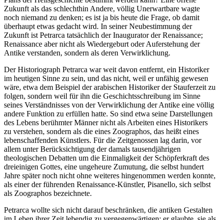
Zukunft als das schlechthin Andere, völlig Unerwartbare wagte
noch niemand zu denken; es ist ja bis heute die Frage, ob damit
überhaupt etwas gedacht wird. In seiner Neubestimmung der
Zukunft ist Petrarca tatsächlich der Inaugurator der Renaissance;
Renaissance aber nicht als Wiedergeburt oder Auferstehung der
Antike verstanden, sondern als deren Verwirklichung.
Der Historiograph Petrarca war weit davon entfernt, ein Historiker
im heutigen Sinne zu sein, und das nicht, weil er unfähig gewesen
wäre, etwa dem Beispiel der arabischen Historiker der Stauferzeit zu
folgen, sondern weil für ihn die Geschichtsschreibung im Sinne
seines Verständnisses von der Verwirklichung der Antike eine völlig
andere Funktion zu erfüllen hatte. So sind etwa seine Darstellungen
des Lebens berühmter Männer nicht als Arbeiten eines Historikers
zu verstehen, sondern als die eines Zoographos, das heißt eines
lebenschaffenden Künstlers. Für die Zeitgenossen lag darin, vor
allem unter Berücksichtigung der damals tausendjährigen
theologischen Debatten um die Einmaligkeit der Schöpferkraft des
dreieinigen Gottes, eine ungeheure Zumutung, die selbst hundert
Jahre später noch nicht ohne weiteres hingenommen werden konnte,
als einer der führenden Renaissance-Künstler, Pisanello, sich selbst
als Zoographos bezeichnete.
Petrarca wollte sich nicht darauf beschränken, die antiken Gestalten
im Leben ihrer Zeit lebendig zu vergegenwärtigen; er glaubte, sie als