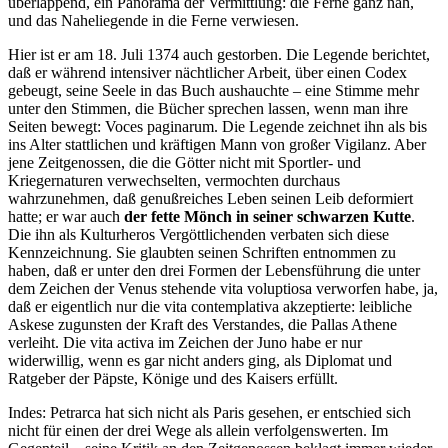
überlappend, ein Panorama der Vermittlung: die Ferne ganz nah,
und das Naheliegende in die Ferne verwiesen.
Hier ist er am 18. Juli 1374 auch gestorben. Die Legende berichtet,
daß er während intensiver nächtlicher Arbeit, über einen Codex
gebeugt, seine Seele in das Buch aushauchte – eine Stimme mehr
unter den Stimmen, die Bücher sprechen lassen, wenn man ihre
Seiten bewegt: Voces paginarum. Die Legende zeichnet ihn als bis
ins Alter stattlichen und kräftigen Mann von großer Vigilanz. Aber
jene Zeitgenossen, die die Götter nicht mit Sportler- und
Kriegernaturen verwechselten, vermochten durchaus
wahrzunehmen, daß genußreiches Leben seinen Leib deformiert
hatte; er war auch
der fette Mönch in seiner schwarzen Kutte
.
Die ihn als Kulturheros Vergöttlichenden verbaten sich diese
Kennzeichnung. Sie glaubten seinen Schriften entnommen zu
haben, daß er unter den drei Formen der Lebensführung die unter
dem Zeichen der Venus stehende vita voluptiosa verworfen habe, ja,
daß er eigentlich nur die vita contemplativa akzeptierte: leibliche
Askese zugunsten der Kraft des Verstandes, die Pallas Athene
verleiht. Die vita activa im Zeichen der Juno habe er nur
widerwillig, wenn es gar nicht anders ging, als Diplomat und
Ratgeber der Päpste, Könige und des Kaisers erfüllt.
Indes: Petrarca hat sich nicht als Paris gesehen, er entschied sich
nicht für einen der drei Wege als allein verfolgenswerten. Im