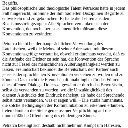
Begriffs.
Das philosophische und theologische Talent Petrarcas hätte in jedem
Fall hingereicht, im Sinne der ihm tradierten Disziplinen Begriffe zu
entwickeln und zu gebrauchen. Er hatte die Lehren aus dem
Realismusstreit gezogen: Alle Sprachen verdanken sich der
Konvention, dennoch aber ist es unendlich mühsam, diese
Konventionen zu verändern.
Petrarca bleibt bei der hauptsächlichen Verwendung des
Lateinischen, weil die Mehrzahl seiner Adressaten mit diesem
Konventionsgefüge vertraut ist, obwohl er durchaus versteht, daß es
die Aufgabe der Dichter zu sein hat, die Konvention der Sprache
nicht zur Fessel der menschlichen Äußerungsfähigkeit werden zu
lassen. Freundschaft bekundet die Bereitschaft, den Partner auch
jenseits der sprachlichen Konventionen verstehen zu wollen und zu
können. Das macht die Freundschaft unabdingbar für das Führen
eines offenen Dialogs. Dolcezza gewährt er durch das Bewußtsein,
selbst da verstanden zu werden, wo die Unzulänglichkeit des
eigenen Ausdrucks den Eindruck nahelegt, als habe der Sprechende
selbst nicht verstanden, was er sagen will. – Die studia humanitatis,
die solche Bedingungen der Kommunikation zu erkennen erlauben,
treten damit an die Stelle gemeinsamer Verpflichtung auf die
unumstößliche Offenbarung des eindeutigen Sinnes.
Petrarca beteiligt sich deshalb nicht mehr am Kampf um Häresien,