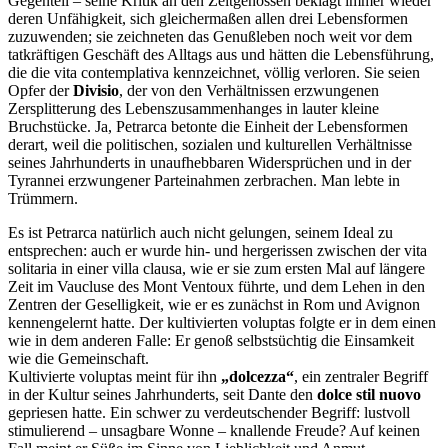
Gegenteil – seine Kritik an den Zeitgenossen beklagt immer wieder
deren Unfähigkeit, sich gleichermaßen allen drei Lebensformen
zuzuwenden; sie zeichneten das Genußleben noch weit vor dem
tatkräftigen Geschäft des Alltags aus und hätten die Lebensführung,
die die vita contemplativa kennzeichnet, völlig verloren. Sie seien
Opfer der
Divisio
, der von den Verhältnissen erzwungenen
Zersplitterung des Lebenszusammenhanges in lauter kleine
Bruchstücke. Ja, Petrarca betonte die Einheit der Lebensformen
derart, weil die politischen, sozialen und kulturellen Verhältnisse
seines Jahrhunderts in unaufhebbaren Widersprüchen und in der
Tyrannei erzwungener Parteinahmen zerbrachen. Man lebte in
Trümmern.
Es ist Petrarca natürlich auch nicht gelungen, seinem Ideal zu
entsprechen: auch er wurde hin- und hergerissen zwischen der vita
solitaria in einer villa clausa, wie er sie zum ersten Mal auf längere
Zeit im Vaucluse des Mont Ventoux führte, und dem Lehen in den
Zentren der Geselligkeit, wie er es zunächst in Rom und Avignon
kennengelernt hatte. Der kultivierten voluptas folgte er in dem einen
wie in dem anderen Falle: Er genoß selbstsüchtig die Einsamkeit
wie die Gemeinschaft.
Kultivierte voluptas meint für ihn
„dolcezza“
, ein zentraler Begriff
in der Kultur seines Jahrhunderts, seit Dante den
dolce stil nuovo
gepriesen hatte. Ein schwer zu verdeutschender Begriff: lustvoll
stimulierend – unsagbare Wonne – knallende Freude? Auf keinen