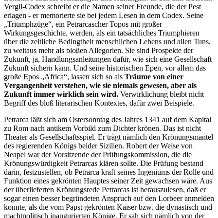
Vergil-Codex schreibt er die Namen seiner Freunde, die der Pest
erlagen - er memorierte sie bei jedem Lesen in dem Codex. Seine
„Triumphzüge“, ein Petrarcascher Topos mit großer
Wirkungsgeschichte, werden, als ein tatsächliches Triumphieren
über die zeitliche Bedingtheit menschlichen Lebens und allen Tuns,
zu weitaus mehr als bloßen Allegorien. Sie sind Prospekte der
Zukunft, ja, Handlungsanleitungen dafür, wie sich eine Gesellschaft
Zukunft sichern kann. Und seine historischen Epen, vor allem das
große Epos „Africa“, lassen sich so als
Träume von einer
Vergangenheit verstehen, wie sie niemals gewesen, aber als
Zukunft immer wirklich sein wird.
Verwirklichung bleibt nicht
Begriff des bloß literarischen Kontextes, dafür zwei Beispiele.
Petrarca läßt sich am Ostersonntag des Jahres 1341 auf dem Kapital
zu Rom nach antikem Vorbild zum Dichter krönen. Das ist nicht
Theater als Gesellschaftsspiel. Er trägt nämlich den Krönungsmantel
des regierenden Königs beider Sizilien. Robert der Weise von
Neapel war der Vorsitzende der Prüfungskommission, die die
Krönungswürdigkeit Petrarcas klären sollte. Die Prüfung bestand
darin, festzustellen, ob Petrarca kraft seines Ingeniums der Rolle und
Funktion eines gekrönten Hauptes seiner Zeit gewachsen wäre. Aus
der überlieferten Krönungsrede Petrarcas ist herauszulesen, daß er
sogar einen besser begründeten Anspruch auf den Lorbeer anmelden
konnte, als die vom Papst gekrönten Kaiser bzw. die dynastisch und
machtpolitisch inaugurierten Könige. Er sah sich nämlich von der