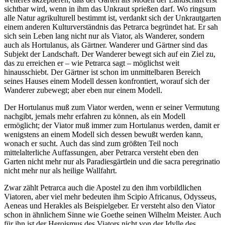
sichtbar wird, wenn in ihm das Unkraut sprießen darf. Wo ringsum
alle Natur agrikulturell bestimmt ist, verdankt sich der Unkrautgarten
einem anderen Kulturverständnis das Petrarca begründet hat. Er sah
sich sein Leben lang nicht nur als Viator, als Wanderer, sondern
auch als Hortulanus, als Gärtner. Wanderer und Gärtner sind das
Subjekt der Landschaft. Der Wanderer bewegt sich auf ein Ziel zu,
das zu erreichen er – wie Petrarca sagt – möglichst weit
hinausschiebt. Der Gärtner ist schon im unmittelbaren Bereich
seines Hauses einem Modell dessen konfrontiert, worauf sich der
Wanderer zubewegt; aber eben nur einem Modell.
Der Hortulanus muß zum Viator werden, wenn er seiner Vermutung
nachgibt, jemals mehr erfahren zu können, als ein Modell
ermöglicht; der Viator muß immer zum Hortulanus werden, damit er
wenigstens an einem Modell sich dessen bewußt werden kann,
wonach er sucht. Auch das sind zum größten Teil noch
mittelalterliche Auffassungen, aber Petrarca versteht eben den
Garten nicht mehr nur als Paradiesgärtlein und die sacra peregrinatio
nicht mehr nur als heilige Wallfahrt.
Zwar zählt Petrarca auch die Apostel zu den ihm vorbildlichen
Viatoren, aber viel mehr bedeuten ihm Scipio Africanus, Odysseus,
Aeneas und Herakles als Beispielgeber. Er versteht also den Viator
schon in ähnlichem Sinne wie Goethe seinen Wilhelm Meister. Auch
für ihn ist der Heroismus des Viators nicht von der Idylle des