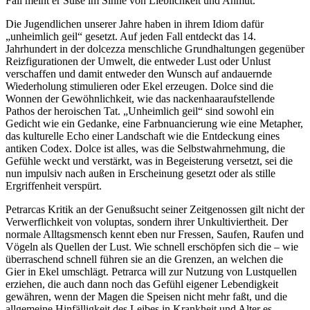
Fall meint er Süße im Sinne von Lieblichkeit und Anmut.
Die Jugendlichen unserer Jahre haben in ihrem Idiom dafür
„unheimlich geil“ gesetzt. Auf jeden Fall entdeckt das 14.
Jahrhundert in der dolcezza menschliche Grundhaltungen gegenüber
Reizfigurationen der Umwelt, die entweder Lust oder Unlust
verschaffen und damit entweder den Wunsch auf andauernde
Wiederholung stimulieren oder Ekel erzeugen. Dolce sind die
Wonnen der Gewöhnlichkeit, wie das nackenhaaraufstellende
Pathos der heroischen Tat. „Unheimlich geil“ sind sowohl ein
Gedicht wie ein Gedanke, eine Farbnuancierung wie eine Metapher,
das kulturelle Echo einer Landschaft wie die Entdeckung eines
antiken Codex. Dolce ist alles, was die Selbstwahrnehmung, die
Gefühle weckt und verstärkt, was in Begeisterung versetzt, sei die
nun impulsiv nach außen in Erscheinung gesetzt oder als stille
Ergriffenheit verspürt.
Petrarcas Kritik an der Genußsucht seiner Zeitgenossen gilt nicht der
Verwerflichkeit von voluptas, sondern ihrer Unkultiviertheit. Der
normale Alltagsmensch kennt eben nur Fressen, Saufen, Raufen und
Vögeln als Quellen der Lust. Wie schnell erschöpfen sich die – wie
überraschend schnell führen sie an die Grenzen, an welchen die
Gier in Ekel umschlägt. Petrarca will zur Nutzung von Lustquellen
erziehen, die auch dann noch das Gefühl eigener Lebendigkeit
gewähren, wenn der Magen die Speisen nicht mehr faßt, und die
allgemeine Hinfälligkeit des Leibes in Krankheit und Alter es