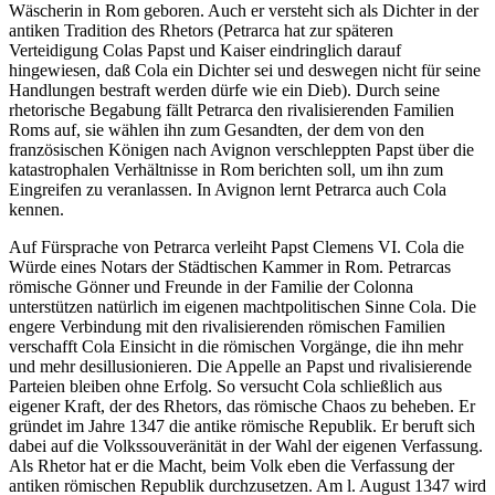
Wäscherin in Rom geboren. Auch er versteht sich als Dichter in der
antiken Tradition des Rhetors (Petrarca hat zur späteren
Verteidigung Colas Papst und Kaiser eindringlich darauf
hingewiesen, daß Cola ein Dichter sei und deswegen nicht für seine
Handlungen bestraft werden dürfe wie ein Dieb). Durch seine
rhetorische Begabung fällt Petrarca den rivalisierenden Familien
Roms auf, sie wählen ihn zum Gesandten, der dem von den
französischen Königen nach Avignon verschleppten Papst über die
katastrophalen Verhältnisse in Rom berichten soll, um ihn zum
Eingreifen zu veranlassen. In Avignon lernt Petrarca auch Cola
kennen.
Auf Fürsprache von Petrarca verleiht Papst Clemens VI. Cola die
Würde eines Notars der Städtischen Kammer in Rom. Petrarcas
römische Gönner und Freunde in der Familie der Colonna
unterstützen natürlich im eigenen machtpolitischen Sinne Cola. Die
engere Verbindung mit den rivalisierenden römischen Familien
verschafft Cola Einsicht in die römischen Vorgänge, die ihn mehr
und mehr desillusionieren. Die Appelle an Papst und rivalisierende
Parteien bleiben ohne Erfolg. So versucht Cola schließlich aus
eigener Kraft, der des Rhetors, das römische Chaos zu beheben. Er
gründet im Jahre 1347 die antike römische Republik. Er beruft sich
dabei auf die Volkssouveränität in der Wahl der eigenen Verfassung.
Als Rhetor hat er die Macht, beim Volk eben die Verfassung der
antiken römischen Republik durchzusetzen. Am l. August 1347 wird