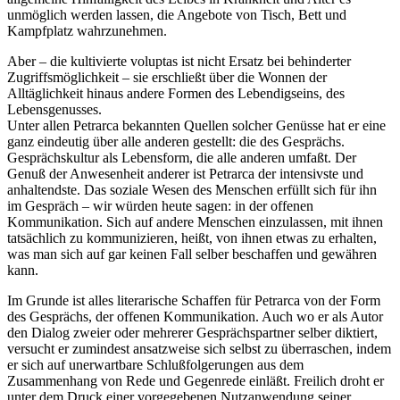
unmöglich werden lassen, die Angebote von Tisch, Bett und
Kampfplatz wahrzunehmen.
Aber – die kultivierte voluptas ist nicht Ersatz bei behinderter
Zugriffsmöglichkeit – sie erschließt über die Wonnen der
Alltäglichkeit hinaus andere Formen des Lebendigseins, des
Lebensgenusses.
Unter allen Petrarca bekannten Quellen solcher Genüsse hat er eine
ganz eindeutig über alle anderen gestellt: die des Gesprächs.
Gesprächskultur als Lebensform, die alle anderen umfaßt. Der
Genuß der Anwesenheit anderer ist Petrarca der intensivste und
anhaltendste. Das soziale Wesen des Menschen erfüllt sich für ihn
im Gespräch – wir würden heute sagen: in der offenen
Kommunikation. Sich auf andere Menschen einzulassen, mit ihnen
tatsächlich zu kommunizieren, heißt, von ihnen etwas zu erhalten,
was man sich auf gar keinen Fall selber beschaffen und gewähren
kann.
Im Grunde ist alles literarische Schaffen für Petrarca von der Form
des Gesprächs, der offenen Kommunikation. Auch wo er als Autor
den Dialog zweier oder mehrerer Gesprächspartner selber diktiert,
versucht er zumindest ansatzweise sich selbst zu überraschen, indem
er sich auf unerwartbare Schlußfolgerungen aus dem
Zusammenhang von Rede und Gegenrede einläßt. Freilich droht er
unter dem Druck einer vorgegebenen Nutzanwendung seiner