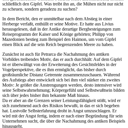
schließlich den Gipfel. Was treibt ihn an, die Mühen nicht nur nicht
zu scheuen, sondern geradezu zu suchen?
In dem Bericht, den er unmittelbar nach dem Abstieg in einer
Herberge verfaßt, enthüllt er seine Motive. Er hatte aus Livius
herausgelesen, daß in der Antike derartige Bergbesteigungen zum
Reiseprogramm der Kaiser und Könige gehörten; Philipp von
Mazedonien bestieg zum Beispiel den Haimon, um vom Gipfel
einen Blick auf die sein Reich begrenzenden Meere zu haben.
Zunächst ist auch für Petrarca die Nachahmung des antiken
Vorbildes treibendes Motiv, das er auch durchhält: Auf dem Gipfel
ist er überwältigt von der Erweiterung des Gesichtsfeldes in der
Vogelperspektive, die es ihm ermöglicht, das bisher durch
großräumliche Distanz Getrennte zusammenzuschauen. Während
des Aufstiegs aber entwickelt sich bei ihm vieI stärker ein zweites
Motiv: Je größer die Anstrengungen werden, desto intensiver wird
seine Selbstwahrnehmung; Körpergefühl und Selbstwußtsein bilden
sich über jedes bisher ihm bekannte Maß hinaus.
Da er aber an die Grenzen seiner Leistungsfähigkeit stößt, wird er
sich zunehmend auch des Risikos bewußt, in das er sich begeben
hat. Lustvolle Selbsterfahrung droht in Angst umzuschlagen. Er
wird mit der Angst fertig, indem er nach einer Begründung für sein
Unternehmen sucht, die über die Nachahmung des antiken Beispiels
hinausgeht.