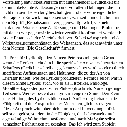
Vorstellung entwickelt Petrarca mit zunehmender Deutlichkeit bis
dahin unbekannte Auffassungen und vor allem Haltungen, die ihn
nicht nur sein Leben lang beschäftigen und die seine eigentlichen
Beiträge zur Entwicklung dessen sind, was seit hundert Jahren mit
dem Begriff „
Renaissance
“ vergegenwärtigt wird; vielmehr
markieren Petrarcas neue Auffassungen und Haltungen Probleme,
mit denen wir gegenwärtig wieder verstärkt konfrontiert werden: Es
ist die Frage nach der Vereinbarkeit von Subjekt-Anspruch und den
Wirkungszusammenhängen des Weltganzen, das gegenwärtig unter
dem Namen
„Die Gesellschaft“
firmiert.
Ein Preis für Lyrik trägt den Namen Petrarcas mit gutem Grund,
wenn der Lyriker nicht durch die spezifische Art seines literarischen
Schaffens (Gedichte schreiben) gekennzeichnet wird, sondern durch
spezifische Auffassungen und Haltungen, die zu der Art von
Literatur führen, wie sie Lyriker produzieren. Petrarca selbst war in
diesem Sinne Lyriker, auch, wo er als Historiker, Philologe,
Moraltheologe oder praktischer Philosoph schrieb. Nur ein geringer
Teil seines Werkes besteht aus Lyrik im engeren Sinne. Den Kern
jener Haltung des Lyrikers bilden nach Auffassung Petrarcas die
Fähigkeit und der Anspruch eines Menschen, „
Ich
“ zu sagen.
Dieser Anspruch wird aber nicht nur in der Hinwendung auf sich
selbst eingelöst, sondern in der Fähigkeit, die Lebenswelt durch
eigenständige Wahrnehmungsformen und nach Maßgabe selbst
gemachter Erfahrungen zu gestalten. Das Ich wird zum Subjekt.