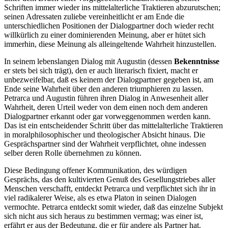
Schriften immer wieder ins mittelalterliche Traktieren abzurutschen;
seinen Adressaten zuliebe vereinheitlicht er am Ende die
unterschiedlichen Positionen der Dialogpartner doch wieder recht
willkürlich zu einer dominierenden Meinung, aber er hütet sich
immerhin, diese Meinung als alleingeltende Wahrheit hinzustellen.
In seinem lebenslangen Dialog mit Augustin (dessen
Bekenntnisse
er stets bei sich trägt), den er auch literarisch fixiert, macht er
unbezweifelbar, daß es keinem der Dialogpartner gegeben ist, am
Ende seine Wahrheit über den anderen triumphieren zu lassen.
Petrarca und Augustin führen ihren Dialog in Anwesenheit aller
Wahrheit, deren Urteil weder von dem einen noch dem anderen
Dialogpartner erkannt oder gar vorweggenommen werden kann.
Das ist ein entscheidender Schritt über das mittelalterliche Traktieren
in moralphilosophischer und theologischer Absicht hinaus. Die
Gesprächspartner sind der Wahrheit verpflichtet, ohne indessen
selber deren Rolle übernehmen zu können.
Diese Bedingung offener Kommunikation, des würdigen
Gesprächs, das den kultivierten Genuß des Gesellungstriebes aller
Menschen verschafft, entdeckt Petrarca und verpflichtet sich ihr in
viel radikalerer Weise, als es etwa Platon in seinen Dialogen
vermochte. Petrarca entdeckt somit wieder, daß das einzelne Subjekt
sich nicht aus sich heraus zu bestimmen vermag; was einer ist,
erfährt er aus der Bedeutung, die er für andere als Partner hat.