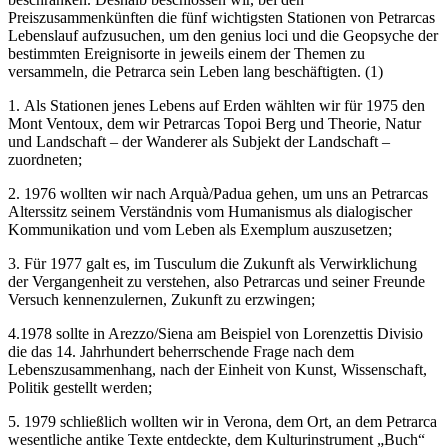
Preiszusammenkünften die fünf wichtigsten Stationen von Petrarcas
Lebenslauf aufzusuchen, um den genius loci und die Geopsyche der
bestimmten Ereignisorte in jeweils einem der Themen zu
versammeln, die Petrarca sein Leben lang beschäftigten. (1)
1. Als Stationen jenes Lebens auf Erden wählten wir für 1975 den
Mont Ventoux, dem wir Petrarcas Topoi Berg und Theorie, Natur
und Landschaft – der Wanderer als Subjekt der Landschaft –
zuordneten;
2. 1976 wollten wir nach Arquà/Padua gehen, um uns an Petrarcas
Alterssitz seinem Verständnis vom Humanismus als dialogischer
Kommunikation und vom Leben als Exemplum auszusetzen;
3. Für 1977 galt es, im Tusculum die Zukunft als Verwirklichung
der Vergangenheit zu verstehen, also Petrarcas und seiner Freunde
Versuch kennenzulernen, Zukunft zu erzwingen;
4.1978 sollte in Arezzo/Siena am Beispiel von Lorenzettis Divisio
die das 14. Jahrhundert beherrschende Frage nach dem
Lebenszusammenhang, nach der Einheit von Kunst, Wissenschaft,
Politik gestellt werden;
5. 1979 schließlich wollten wir in Verona, dem Ort, an dem Petrarca
wesentliche antike Texte entdeckte, dem Kulturinstrument „Buch“