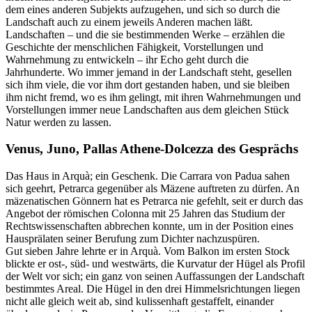
dem eines anderen Subjekts aufzugehen, und sich so durch die
Landschaft auch zu einem jeweils Anderen machen läßt.
Landschaften – und die sie bestimmenden Werke – erzählen die
Geschichte der menschlichen Fähigkeit, Vorstellungen und
Wahrnehmung zu entwickeln – ihr Echo geht durch die
Jahrhunderte. Wo immer jemand in der Landschaft steht, gesellen
sich ihm viele, die vor ihm dort gestanden haben, und sie bleiben
ihm nicht fremd, wo es ihm gelingt, mit ihren Wahrnehmungen und
Vorstellungen immer neue Landschaften aus dem gleichen Stück
Natur werden zu lassen.
Venus, Juno, Pallas Athene-Dolcezza des Gesprächs
Das Haus in Arquà; ein Geschenk. Die Carrara von Padua sahen
sich geehrt, Petrarca gegenüber als Mäzene auftreten zu dürfen. An
mäzenatischen Gönnern hat es Petrarca nie gefehlt, seit er durch das
Angebot der römischen Colonna mit 25 Jahren das Studium der
Rechtswissenschaften abbrechen konnte, um in der Position eines
Hausprälaten seiner Berufung zum Dichter nachzuspüren.
Gut sieben Jahre lehrte er in Arquà. Vom Balkon im ersten Stock
blickte er ost-, süd- und westwärts, die Kurvatur der Hügel als Profil
der Welt vor sich; ein ganz von seinen Auffassungen der Landschaft
bestimmtes Areal. Die Hügel in den drei Himmelsrichtungen liegen
nicht alle gleich weit ab, sind kulissenhaft gestaffelt, einander