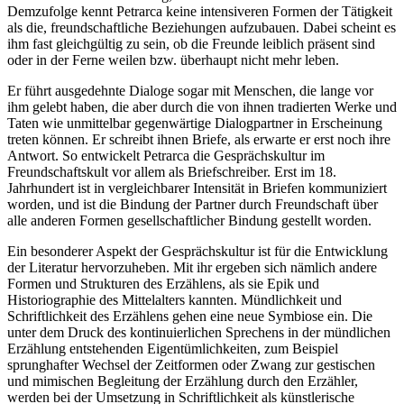
Demzufolge kennt Petrarca keine intensiveren Formen der Tätigkeit
als die, freundschaftliche Beziehungen aufzubauen. Dabei scheint es
ihm fast gleichgültig zu sein, ob die Freunde leiblich präsent sind
oder in der Ferne weilen bzw. überhaupt nicht mehr leben.
Er führt ausgedehnte Dialoge sogar mit Menschen, die lange vor
ihm gelebt haben, die aber durch die von ihnen tradierten Werke und
Taten wie unmittelbar gegenwärtige Dialogpartner in Erscheinung
treten können. Er schreibt ihnen Briefe, als erwarte er erst noch ihre
Antwort. So entwickelt Petrarca die Gesprächskultur im
Freundschaftskult vor allem als Briefschreiber. Erst im 18.
Jahrhundert ist in vergleichbarer Intensität in Briefen kommuniziert
worden, und ist die Bindung der Partner durch Freundschaft über
alle anderen Formen gesellschaftlicher Bindung gestellt worden.
Ein besonderer Aspekt der Gesprächskultur ist für die Entwicklung
der Literatur hervorzuheben. Mit ihr ergeben sich nämlich andere
Formen und Strukturen des Erzählens, als sie Epik und
Historiographie des Mittelalters kannten. Mündlichkeit und
Schriftlichkeit des Erzählens gehen eine neue Symbiose ein. Die
unter dem Druck des kontinuierlichen Sprechens in der mündlichen
Erzählung entstehenden Eigentümlichkeiten, zum Beispiel
sprunghafter Wechsel der Zeitformen oder Zwang zur gestischen
und mimischen Begleitung der Erzählung durch den Erzähler,
werden bei der Umsetzung in Schriftlichkeit als künstlerische