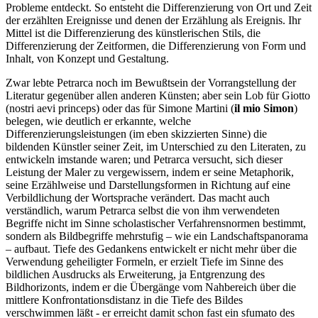
Probleme entdeckt. So entsteht die Differenzierung von Ort und Zeit
der erzählten Ereignisse und denen der Erzählung als Ereignis. Ihr
Mittel ist die Differenzierung des künstlerischen Stils, die
Differenzierung der Zeitformen, die Differenzierung von Form und
Inhalt, von Konzept und Gestaltung.
Zwar lebte Petrarca noch im Bewußtsein der Vorrangstellung der
Literatur gegenüber allen anderen Künsten; aber sein Lob für Giotto
(nostri aevi princeps) oder das für Simone Martini (
il mio Simon
)
belegen, wie deutlich er erkannte, welche
Differenzierungsleistungen (im eben skizzierten Sinne) die
bildenden Künstler seiner Zeit, im Unterschied zu den Literaten, zu
entwickeln imstande waren; und Petrarca versucht, sich dieser
Leistung der Maler zu vergewissern, indem er seine Metaphorik,
seine Erzählweise und Darstellungsformen in Richtung auf eine
Verbildlichung der Wortsprache verändert. Das macht auch
verständlich, warum Petrarca selbst die von ihm verwendeten
Begriffe nicht im Sinne scholastischer Verfahrensnormen bestimmt,
sondern als Bildbegriffe mehrstufig – wie ein Landschaftspanorama
– aufbaut. Tiefe des Gedankens entwickelt er nicht mehr über die
Verwendung geheiligter Formeln, er erzielt Tiefe im Sinne des
bildlichen Ausdrucks als Erweiterung, ja Entgrenzung des
Bildhorizonts, indem er die Übergänge vom Nahbereich über die
mittlere Konfrontationsdistanz in die Tiefe des Bildes
verschwimmen läßt - er erreicht damit schon fast ein sfumato des