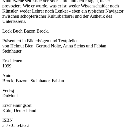
Kulturszene seit Ende der 5oer Jahre und den Fragen, die er
provoziert. Wie er wurde, was er ist: weder Wissenschaftler noch
Künstler, weder Lehrer noch Lenker - eben ein typischer Navigator
zwischen schöpferischer Kulturbarbarei und der Ästhetik des
Unterlassens.
Lock Buch Bazon Brock.
Präsentiert in Bilderbögen und Textpfeilen
von Helmut Bien, Gertrud Nolte, Anna Steins und Fabian
Steinhauer
Erschienen
1999
Autor
Brock, Bazon | Steinhauer, Fabian
Verlag
DuMont
Erscheinungsort
Köln, Deutschland
ISBN
3-7701-5436-3