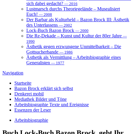
sich dabei gedacht?
— 2016
Lustmarsch durchs Theoriegelände – Musealisiert
Euch!
— 2008
Der Barbar als Kulturheld – Bazon Brock III: Ästhetik
des Unterlassens
— 2002
Lock-Buch Bazon Brock
— 2000
Die Re-Dekade – Kunst und Kultur der 80er Jahre
—
1990
Ästhetik gegen erzwungene Unmittelbarkeit – Die
Gottsucherbande
— 1986
Ästhetik als Vermittlung – Arbeitsbiographie eines
Generalisten
— 1977
Navigation
Startseite
Bazon Brock
erklärt sich selbst
Denkerei
mobil
Mediathek
Bilder und Töne
Arbeitsbiographie
Texte und Ereignisse
Essenzen
der Leser
Arbeitsbiographie
Buch
Lock-Buch Bazon Brock, gebt Ihr