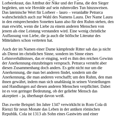
Lorbeerkraut, das Attribut der Nike und der Fama, die den Sieger
begleiten, um wie Herolde auf sein ruhmvolles Tun hinzuweisen.
Das lateinische Wert für Lorbeer – lauro – veranlaßte Petrarca
wahrscheinlich auch zur Wahl des Namens Laura. Der Name Laura
in den entsprechenden Sonetten kann also für den Ruhm stehen, den
man erwirbt, wenn die Liebe zu einem anderen Menschen von
jenem als eine Leistung verstanden wird. Eine wenig christliche
Auffassung von Liebe, die ja auch die höfische Literatur des
Mittelalters schon vertreten hat.
Auch der im Namen einer Dame kämpfende Ritter sah das ja nicht
als Dienst im christlichen Sinne, sondern im Sinne eines
Lehnsverhältnisses, das er einging, weil es ihm den reichen Gewinn
der Anerkennung einzubringen versprach. Petrarca versteht aber
diesen Zusammenhang doch anders. Es geht nicht nur um die
Anerkennung, die man bei anderen findet, sondern um die
Anerkennung, die man anderen verschafft; um den Ruhm, den man
ihnen gewährt, indem man sich unablässig in seinen Vorstellungen
und Handlungen auf diesen anderen Menschen verpflichtet. Dabei
ist es von geringer Bedeutung, ob der geliebte Mensch das
akzeptiert – ja, überhaupt davon weiß.
Das zweite Beispiel: Im Jahre 1347 verwirklicht in Rom Cola di
Rienzi für neun Monate das Leben in der antiken römischen
Republik. Cola ist 1313 als Sohn eines Gastwirts und einer