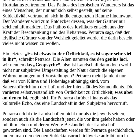
Hortulanus zu trennen. Das Pathos des heroischen Wanderers ist das
eines Menschen, der nur auf sich selbst gestellt, auf seine
Subjektivität vertrauend, sich in die entgrenzten Räume hineinwagt.
Der Wanderer wird zum Entdecker dessen, was der Gärtner nur
zeichenhaft markiert. Das Pathos des Idyllikers entsteht aus der
Kraft der Beschränkung und des Beharrens. Petrarca sagt, daß der
idyllische Gärtner von der Weisheit geleitet werde, die darin besteht,
vieles nicht wissen zu wollen.
Ein letztes:
„Es ist etwas in der Örtlichkeit, es ist sogar sehr viel
in ihr“
, schreibt Petrarca. Die Alten nannten das den
genius loci,
wir nennen das
„Geopsyche“
, also ist Landschaft dann doch wohl
nicht nur subjektive Umgestaltung der Natur durch die eigenen
Wahrnehmungen und Vorstellungen? Petrarca meint ja nicht nur,
daß wir von Klima und Höhenlage abhängig sind, vom
Sauerstoffreichtum der Luft und der Intensität des Sonnenlichts. Die
variieren selbstverständlich von Örtlichkeit zu Örtlichkeit;
was aber
an denen ist,
ergibt sich für Petrarca darüber hinaus als das
kulturelle Echo, das eine Landschaft in den Subjekten hervorruft.
Petrarca erlebt die Landschaften nicht nur als die jeweils seinen,
sondern auch als die Landschaft jener, die vor ihm gelebt haben oder
mit ihm leben und deren Werke Bestandteil der Landschaft
geworden sind. Die Landschaften werden für Petrarca geschichtlich,
indem man den eigenen Subjektanspruch teilweise aufgibt, um in