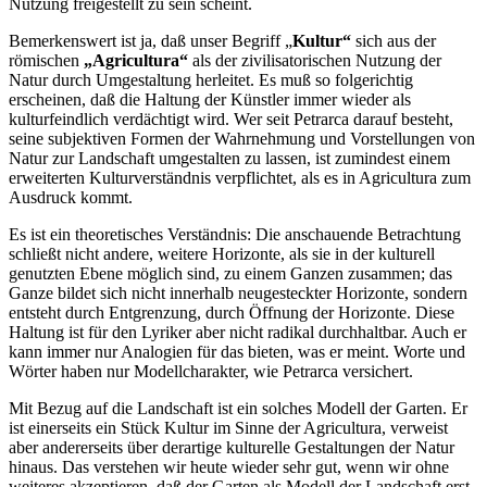
Nutzung freigestellt zu sein scheint.
Bemerkenswert ist ja, daß unser Begriff „
Kultur“
sich aus der
römischen
„Agricultura“
als der zivilisatorischen Nutzung der
Natur durch Umgestaltung herleitet. Es muß so folgerichtig
erscheinen, daß die Haltung der Künstler immer wieder als
kulturfeindlich verdächtigt wird. Wer seit Petrarca darauf besteht,
seine subjektiven Formen der Wahrnehmung und Vorstellungen von
Natur zur Landschaft umgestalten zu lassen, ist zumindest einem
erweiterten Kulturverständnis verpflichtet, als es in Agricultura zum
Ausdruck kommt.
Es ist ein theoretisches Verständnis: Die anschauende Betrachtung
schließt nicht andere, weitere Horizonte, als sie in der kulturell
genutzten Ebene möglich sind, zu einem Ganzen zusammen; das
Ganze bildet sich nicht innerhalb neugesteckter Horizonte, sondern
entsteht durch Entgrenzung, durch Öffnung der Horizonte. Diese
Haltung ist für den Lyriker aber nicht radikal durchhaltbar. Auch er
kann immer nur Analogien für das bieten, was er meint. Worte und
Wörter haben nur Modellcharakter, wie Petrarca versichert.
Mit Bezug auf die Landschaft ist ein solches Modell der Garten. Er
ist einerseits ein Stück Kultur im Sinne der Agricultura, verweist
aber andererseits über derartige kulturelle Gestaltungen der Natur
hinaus. Das verstehen wir heute wieder sehr gut, wenn wir ohne
weiteres akzeptieren, daß der Garten als Modell der Landschaft erst