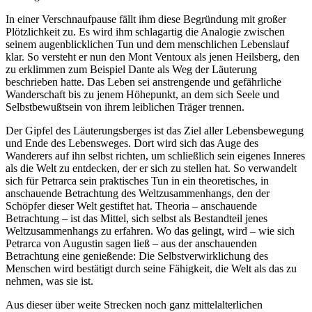
In einer Verschnaufpause fällt ihm diese Begründung mit großer
Plötzlichkeit zu. Es wird ihm schlagartig die Analogie zwischen
seinem augenblicklichen Tun und dem menschlichen Lebenslauf
klar. So versteht er nun den Mont Ventoux als jenen Heilsberg, den
zu erklimmen zum Beispiel Dante als Weg der Läuterung
beschrieben hatte. Das Leben sei anstrengende und gefährliche
Wanderschaft bis zu jenem Höhepunkt, an dem sich Seele und
Selbstbewußtsein von ihrem leiblichen Träger trennen.
Der Gipfel des Läuterungsberges ist das Ziel aller Lebensbewegung
und Ende des Lebensweges. Dort wird sich das Auge des
Wanderers auf ihn selbst richten, um schließlich sein eigenes Inneres
als die Welt zu entdecken, der er sich zu stellen hat. So verwandelt
sich für Petrarca sein praktisches Tun in ein theoretisches, in
anschauende Betrachtung des Weltzusammenhangs, den der
Schöpfer dieser Welt gestiftet hat. Theoria – anschauende
Betrachtung – ist das Mittel, sich selbst als Bestandteil jenes
Weltzusammenhangs zu erfahren. Wo das gelingt, wird – wie sich
Petrarca von Augustin sagen ließ – aus der anschauenden
Betrachtung eine genießende: Die Selbstverwirklichung des
Menschen wird bestätigt durch seine Fähigkeit, die Welt als das zu
nehmen, was sie ist.
Aus dieser über weite Strecken noch ganz mittelalterlichen