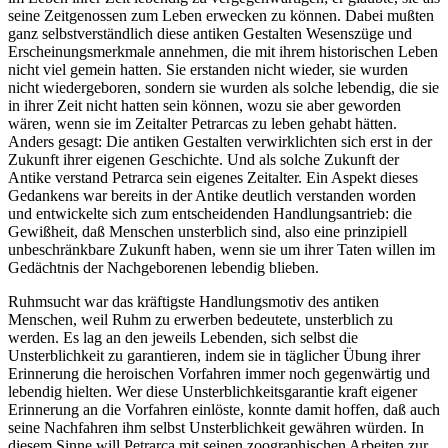
seine Zeitgenossen zum Leben erwecken zu können. Dabei mußten
ganz selbstverständlich diese antiken Gestalten Wesenszüge und
Erscheinungsmerkmale annehmen, die mit ihrem historischen Leben
nicht viel gemein hatten. Sie erstanden nicht wieder, sie wurden
nicht wiedergeboren, sondern sie wurden als solche lebendig, die sie
in ihrer Zeit nicht hatten sein können, wozu sie aber geworden
wären, wenn sie im Zeitalter Petrarcas zu leben gehabt hätten.
Anders gesagt: Die antiken Gestalten verwirklichten sich erst in der
Zukunft ihrer eigenen Geschichte. Und als solche Zukunft der
Antike verstand Petrarca sein eigenes Zeitalter. Ein Aspekt dieses
Gedankens war bereits in der Antike deutlich verstanden worden
und entwickelte sich zum entscheidenden Handlungsantrieb: die
Gewißheit, daß Menschen unsterblich sind, also eine prinzipiell
unbeschränkbare Zukunft haben, wenn sie um ihrer Taten willen im
Gedächtnis der Nachgeborenen lebendig blieben.
Ruhmsucht war das kräftigste Handlungsmotiv des antiken
Menschen, weil Ruhm zu erwerben bedeutete, unsterblich zu
werden. Es lag an den jeweils Lebenden, sich selbst die
Unsterblichkeit zu garantieren, indem sie in täglicher Übung ihrer
Erinnerung die heroischen Vorfahren immer noch gegenwärtig und
lebendig hielten. Wer diese Unsterblichkeitsgarantie kraft eigener
Erinnerung an die Vorfahren einlöste, konnte damit hoffen, daß auch
seine Nachfahren ihm selbst Unsterblichkeit gewähren würden. In
diesem Sinne will Petrarca mit seinen zoographischen Arbeiten zur