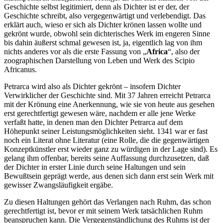
Geschichte selbst legitimiert, denn als Dichter ist er der, der
Geschichte schreibt, also vergegenwärtigt und verlebendigt. Das
erklärt auch, wieso er sich als Dichter krönen lassen wollte und
gekrönt wurde, obwohl sein dichterisches Werk im engeren Sinne
bis dahin äußerst schmal gewesen ist, ja, eigentlich lag von ihm
nichts anderes vor als die erste Fassung von „
Africa
“, also der
zoographischen Darstellung von Leben und Werk des Scipio
Africanus.
Petrarca wird also als Dichter gekrönt – insofern Dichter
Verwirklicher der Geschichte sind. Mit 37 Jahren erreicht Petrarca
mit der Krönung eine Anerkennung, wie sie von heute aus gesehen
erst gerechtfertigt gewesen wäre, nachdem er alle jene Werke
verfaßt hatte, in denen man den Dichter Petrarca auf dem
Höhepunkt seiner Leistungsmöglichkeiten sieht. 1341 war er fast
noch ein Literat ohne Literatur (eine Rolle, die die gegenwärtigen
Konzeptkünstler erst wieder ganz zu würdigen in der Lage sind). Es
gelang ihm offenbar, bereits seine Auffassung durchzusetzen, daß
der Dichter in erster Linie durch seine Haltungen und sein
Bewußtsein geprägt werde, aus denen sich dann erst sein Werk mit
gewisser Zwangsläufigkeit ergäbe.
Zu diesen Haltungen gehört das Verlangen nach Ruhm, das schon
gerechtfertigt ist, bevor er mit seinem Werk tatsächlichen Ruhm
beanspruchen kann. Die Vergegenständlichung des Ruhms ist der