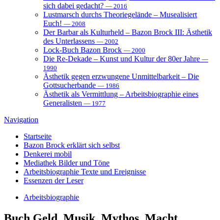
sich dabei gedacht?
— 2016
Lustmarsch durchs Theoriegelände – Musealisiert
Euch!
— 2008
Der Barbar als Kulturheld – Bazon Brock III: Ästhetik
des Unterlassens
— 2002
Lock-Buch Bazon Brock
— 2000
Die Re-Dekade – Kunst und Kultur der 80er Jahre
—
1990
Ästhetik gegen erzwungene Unmittelbarkeit – Die
Gottsucherbande
— 1986
Ästhetik als Vermittlung – Arbeitsbiographie eines
Generalisten
— 1977
Navigation
Startseite
Bazon Brock
erklärt sich selbst
Denkerei
mobil
Mediathek
Bilder und Töne
Arbeitsbiographie
Texte und Ereignisse
Essenzen
der Leser
Arbeitsbiographie
Buch
Geld, Musik, Mythos, Macht.