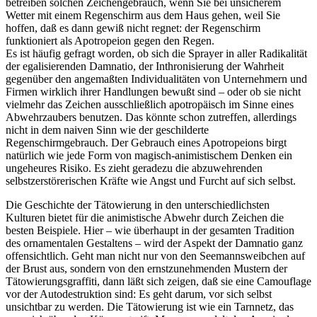
betreiben solchen Zeichengebrauch, wenn Sie bei unsicherem
Wetter mit einem Regenschirm aus dem Haus gehen, weil Sie
hoffen, daß es dann gewiß nicht regnet: der Regenschirm
funktioniert als Apotropeion gegen den Regen.
Es ist häufig gefragt worden, ob sich die Sprayer in aller Radikalität
der egalisierenden Damnatio, der Inthronisierung der Wahrheit
gegenüber den angemaßten Individualitäten von Unternehmern und
Firmen wirklich ihrer Handlungen bewußt sind – oder ob sie nicht
vielmehr das Zeichen ausschließlich apotropäisch im Sinne eines
Abwehrzaubers benutzen. Das könnte schon zutreffen, allerdings
nicht in dem naiven Sinn wie der geschilderte
Regenschirmgebrauch. Der Gebrauch eines Apotropeions birgt
natürlich wie jede Form von magisch-animistischem Denken ein
ungeheures Risiko. Es zieht geradezu die abzuwehrenden
selbstzerstörerischen Kräfte wie Angst und Furcht auf sich selbst.
Die Geschichte der Tätowierung in den unterschiedlichsten
Kulturen bietet für die animistische Abwehr durch Zeichen die
besten Beispiele. Hier – wie überhaupt in der gesamten Tradition
des ornamentalen Gestaltens – wird der Aspekt der Damnatio ganz
offensichtlich. Geht man nicht nur von den Seemannsweibchen auf
der Brust aus, sondern von den ernstzunehmenden Mustern der
Tätowierungsgraffiti, dann läßt sich zeigen, daß sie eine Camouflage
vor der Autodestruktion sind: Es geht darum, vor sich selbst
unsichtbar zu werden. Die Tätowierung ist wie ein Tarnnetz, das