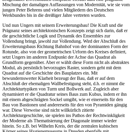
Mischung der damaligen Auffassungen von Modernität, wie sie vom
jungen Peter Behrens und vielen Mitgliedern des Deutschen
Werkbundes bis in die dreißiger Jahre vertreten wurden.
Und nun Ungers mit seinem Erweiterungsbau! Die Kraft und die
Prägnanz seines architektonischen Konzepts zeigt sich darin, daß er
die geschichtliche Logik und Dynamik des Ensembles zur
Vollendung bringt, jawohl zur Vollendung. Wird der Abschluß des
Erweiterungsbaus Richtung Bahnhof von der dominanten Form der
Rotunde, also von der geometrischen Urform des Kreises definiert,
setzt Ungers im anderen Endpunkt der Achse das Quadrat als
Grundform gegenüber. Aber er wählt diese Form nicht als abstraktes
Modul, als persönlich bevorzugtes Raster, sondern geht mit dem
Quadrat auf die Geschichte des Bauplatzes ein. Mit
bewundernswerter Klarheit bezeugt der Bau, daß er auf dem
Abschluß der ehemaligen Wallbefestigung steht, d.h. er nimmt die
Architekturtypiken von Turm und Bollwerk auf. Zugleich aber
dynamisiert er die Quadratur seines Baus zum Kubus, indem er ihn
mit einem abgeschrägten Sockel umgibt, wie er einerseits für den
Bau von Bastionen und andererseits für den von Pyramiden gängig
war. Diese Verweise sind nicht willkürlich zitierte
Architekturgeschichte, sie spielen ins Pathos der Rechtwinkligkeit
der Moderne als Thematisierung der Diagonale immer wieder
hinein. So z.B. bei Wilhelm Kreis, der die zentralen kubischen
Körper seines Hygienemuseums in Dresden ebenfalls mit