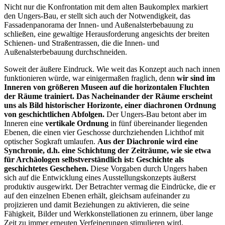
Nicht nur die Konfrontation mit dem alten Baukomplex markiert
den Ungers-Bau, er stellt sich auch der Notwendigkeit, das
Fassadenpanorama der Innen- und Außenalsterbebauung zu
schließen, eine gewaltige Herausforderung angesichts der breiten
Schienen- und Straßentrassen, die die Innen- und
Außenalsterbebauung durchschneiden.
Soweit der äußere Eindruck. Wie weit das Konzept auch nach innen
funktionieren würde, war einigermaßen fraglich, denn
wir sind im
Inneren von größeren Museen auf die horizontalen Fluchten
der Räume trainiert. Das Nacheinander der Räume erscheint
uns als Bild historischer Horizonte, einer diachronen Ordnung
von geschichtlichen Abfolgen.
Der Ungers-Bau betont aber im
Inneren eine
vertikale Ordnung
in fünf übereinander liegenden
Ebenen, die einen vier Geschosse durchziehenden Lichthof mit
optischer Sogkraft umlaufen.
Aus der Diachronie wird eine
Synchronie, d.h. eine Schichtung der Zeiträume, wie sie etwa
für Archäologen selbstverständlich ist: Geschichte als
geschichtetes Geschehen.
Diese Vorgaben durch Ungers haben
sich auf die Entwicklung eines Ausstellungskonzepts äußerst
produktiv ausgewirkt. Der Betrachter vermag die Eindrücke, die er
auf den einzelnen Ebenen erhält, gleichsam aufeinander zu
projizieren und damit Beziehungen zu aktivieren, die seine
Fähigkeit, Bilder und Werkkonstellationen zu erinnern, über lange
Zeit zu immer erneuten Verfeinerungen stimulieren wird.