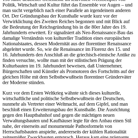
Politik, Wirtschaft und Kultur führt das Ensemble vor Augen – und
man sucht vergeblich nach einer Parallele an irgendeinem anderen
Ort. Der Gründungsbau der Kunsthalle wurde kurz vor der
Verwirklichung des Zweiten Reiches begonnen und mit Blick auf
die Bedeutung der Reichsgründung bis in die 80er Jahre des 19.
Jahrhunderts erweitert. Er signalisiert als Neo-Renaissance-Bau das
damalige Verständnis von kultureller Tradition eines europäischen
Nationalstaates, dessen Modernität aus der florentiner Renaissance
abgeleitet wurde. So, wie die Renaissance im Florenz des 15. und
16. Jahrhunderts den Anschluß an die griechisch-römische Antike zu
finden versuchte, wollte man mit der stilistischen Prägung der
Kulturbauten im 19. Jahrhundert beweisen, daß Unternehmer,
Bürgerschaften und Künstler als Promotoren des Fortschritts auf der
gleichen Höhe mit dem Selbstbewußtsein florentiner Gründerväter
der Moderne stünden.
Kurz vor dem Ersten Weltkrieg wähnte sich dieses kulturelle,
wirtschaftliche und politische Selbstbewußtsein der Deutschen,
nunmehr als Vertreter einer Weltmacht, auf dem Gipfel, und man
beschloß einen Erweiterungsbau der Kunsthalle. Die Ausrichtung
gegen den Hauptbahnhof und gegen die mächtigen neuen
Verwaltungsbauten und Kaufhäuser legte für den Anbau einen Stil
nahe, der einerseits auf monumentale Pathosformeln von
Herrschaftsbauten anspielte, andererseits der kühlen Rationalität
zeitgemäßer Zweckbauten entsprach. Heraus kam eine prägnante