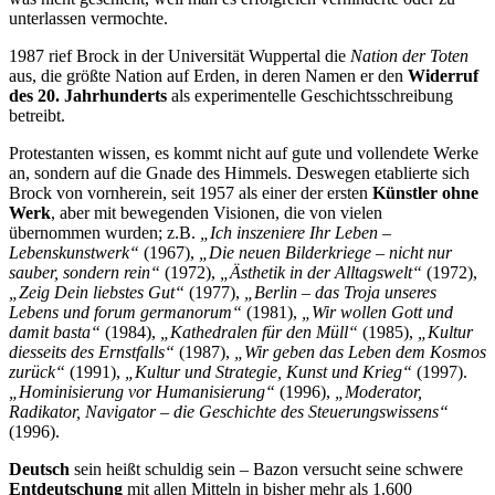
unterlassen vermochte.
1987 rief Brock in der Universität Wuppertal die
Nation der Toten
aus, die größte Nation auf Erden, in deren Namen er den
Widerruf
des 20. Jahrhunderts
als experimentelle Geschichtsschreibung
betreibt.
Protestanten wissen, es kommt nicht auf gute und vollendete Werke
an, sondern auf die Gnade des Himmels. Deswegen etablierte sich
Brock von vornherein, seit 1957 als einer der ersten
Künstler ohne
Werk
, aber mit bewegenden Visionen, die von vielen
übernommen wurden; z.B.
„Ich inszeniere Ihr Leben –
Lebenskunstwerk“
(1967),
„Die neuen Bilderkriege – nicht nur
sauber, sondern rein“
(1972),
„Ästhetik in der Alltagswelt“
(1972),
„Zeig Dein liebstes Gut“
(1977),
„Berlin – das Troja unseres
Lebens und forum germanorum“
(1981),
„Wir wollen Gott und
damit basta“
(1984),
„Kathedralen für den Müll“
(1985),
„Kultur
diesseits des Ernstfalls“
(1987),
„Wir geben das Leben dem Kosmos
zurück“
(1991),
„Kultur und Strategie, Kunst und Krieg“
(1997).
„Hominisierung vor Humanisierung“
(1996),
„Moderator,
Radikator, Navigator – die Geschichte des Steuerungswissens“
(1996).
Deutsch
sein heißt schuldig sein – Bazon versucht seine schwere
Entdeutschung
mit allen Mitteln in bisher mehr als 1.600