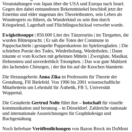
Veranstaltungen von Japan über die USA und Europa nach Israel.
Gegen den dabei entstandenen Bekenntnisekel beschloß jetzt der
Emeritus und elder stageman des Theorietheaters, sein Leben als
Wundergreis zu führen, da Wunderkind zu sein ihm durch
Kriegselend, Lagerhaft und Flüchtlingsschicksal verwehrt wurde.
Ewigkeitssuppe
| 850.000 Liter des Tänzerurins | im Tiergarten, die
wurden Blütenpracht. | Er sah die Toten der Commune in
Pappschachteln | gestapelte Puppenkartons im Spielzeugladen. | Die
schrieben Poesie des Todes, Wiederholung, Wiederholen. | Dann
träumte er vom Kochen mit geheimen Mitteln | Zwerglute, Maulkat,
Hebenstreu und unverderblich Triomphen. | Das war gute Mahlzeit
des lachenden Chirurgen, | der ihn bis auf die Knochen blamierte.
Die Herausgeberin
Anna Zika
ist Professorin für Theorie der
Gestaltung, FH Bielefeld. Von 1996 bis 2001 wissenschaftliche
Mitarbeiterin um Lehrstuhl für Ästhetik, FB 5, Universität
Wuppertal.
Die Gestalterin
Gertrud Nolte
führt ihre –
botschaft
für visuelle
kommunikation und beratung – in Düsseldorf. Zahlreiche nationale
und internationale Auszeichnungen für Graphikdesign und
Buchgestaltung
Noch lieferbare
Veröffentlichungen
von Bazon Brock im DuMont