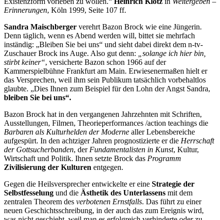
Existenzform vorleben zu wollen.“
Heinrich Klotz
in
Weitergeben –
Erinnerungen
, Köln 1999, Seite 107 ff.
Sandra Maischberger
verehrt Bazon Brock wie eine Jüngerin.
Denn täglich, wenn es Abend werden will, bittet sie mehrfach
inständig: „Bleiben Sie bei uns“ und sieht dabei direkt dem n-tv-
Zuschauer Brock ins Auge. Also gut denn:
„solange ich hier bin,
stirbt keiner“
, versicherte Bazon schon 1966 auf der
Kammerspielbühne Frankfurt am Main. Erwiesenermaßen hielt er
das Versprechen, weil ihm sein Publikum tatsächlich vorbehaltlos
glaubte. „Dies Ihnen zum Beispiel für den Lohn der Angst Sandra,
bleiben Sie bei uns“.
Bazon Brock hat in den vergangenen Jahrzehnten mit Schriften,
Ausstellungen, Filmen, Theorieperformances /action teachings die
Barbaren als Kulturhelden der Moderne
aller Lebensbereiche
aufgespürt. In den achtziger Jahren prognostizierte er die
Herrschaft
der Gottsucherbanden
, der
Fundamentalisten in Kunst
, Kultur,
Wirtschaft und Politik. Ihnen setzte Brock das
Programm
Zivilisierung der Kulturen
entgegen.
Gegen die Heilsversprecher entwickelte er eine
Strategie der
Selbstfesselung
und die
Ästhetik des Unterlassens
mit dem
zentralen Theorem des
verbotenen Ernstfalls
. Das führt zu einer
neuen Geschichtsschreibung, in der auch das zum Ereignis wird,
was nicht geschieht, weil man es erfolgreich verhinderte oder zu