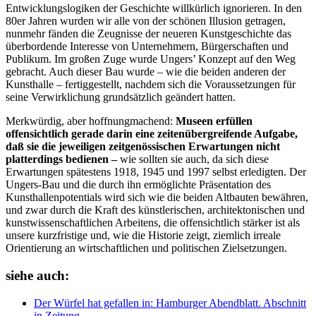
Entwicklungslogiken der Geschichte willkürlich ignorieren. In den
80er Jahren wurden wir alle von der schönen Illusion getragen,
nunmehr fänden die Zeugnisse der neueren Kunstgeschichte das
überbordende Interesse von Unternehmern, Bürgerschaften und
Publikum. Im großen Zuge wurde Ungers’ Konzept auf den Weg
gebracht. Auch dieser Bau wurde – wie die beiden anderen der
Kunsthalle – fertiggestellt, nachdem sich die Voraussetzungen für
seine Verwirklichung grundsätzlich geändert hatten.
Merkwürdig, aber hoffnungmachend:
M
useen erfüllen
offensichtlich gerade darin eine zeitenübergreifende Aufgabe,
daß sie die jeweiligen zeitgenössischen Erwartungen nicht
platterdings bedienen –
wie sollten sie auch, da sich diese
Erwartungen spätestens 1918, 1945 und 1997 selbst erledigten. Der
Ungers-Bau und die durch ihn ermöglichte Präsentation des
Kunsthallenpotentials wird sich wie die beiden Altbauten bewähren,
und zwar durch die Kraft des künstlerischen, architektonischen und
kunstwissenschaftlichen Arbeitens, die offensichtlich stärker ist als
unsere kurzfristige und, wie die Historie zeigt, ziemlich irreale
Orientierung an wirtschaftlichen und politischen Zielsetzungen.
siehe auch:
Der Würfel hat gefallen
in: Hamburger Abendblatt.
Abschnitt
in Zeitung