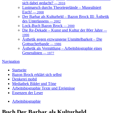
sich dabei gedacht?
— 2016
Lustmarsch durchs Theoriegelände – Musealisiert
Euch!
— 2008
Der Barbar als Kulturheld – Bazon Brock III: Ästhetik
des Unterlassens
— 2002
Lock-Buch Bazon Brock
— 2000
Die Re-Dekade – Kunst und Kultur der 80er Jahre
—
1990
Ästhetik gegen erzwungene Unmittelbarkeit – Die
Gottsucherbande
— 1986
Ästhetik als Vermittlung – Arbeitsbiographie eines
Generalisten
— 1977
Navigation
Startseite
Bazon Brock
erklärt sich selbst
Denkerei
mobil
Mediathek
Bilder und Töne
Arbeitsbiographie
Texte und Ereignisse
Essenzen
der Leser
Arbeitsbiographie
Buch
Der Barbar als Kulturheld