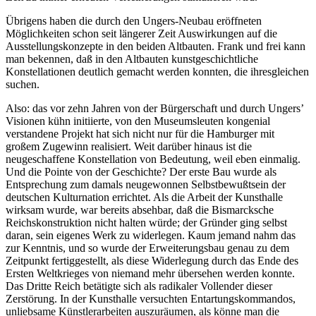
Übrigens haben die durch den Ungers-Neubau eröffneten
Möglichkeiten schon seit längerer Zeit Auswirkungen auf die
Ausstellungskonzepte in den beiden Altbauten. Frank und frei kann
man bekennen, daß in den Altbauten kunstgeschichtliche
Konstellationen deutlich gemacht werden konnten, die ihresgleichen
suchen.
Also: das vor zehn Jahren von der Bürgerschaft und durch Ungers’
Visionen kühn initiierte, von den Museumsleuten kongenial
verstandene Projekt hat sich nicht nur für die Hamburger mit
großem Zugewinn realisiert. Weit darüber hinaus ist die
neugeschaffene Konstellation von Bedeutung, weil eben einmalig.
Und die Pointe von der Geschichte? Der erste Bau wurde als
Entsprechung zum damals neugewonnen Selbstbewußtsein der
deutschen Kulturnation errichtet. Als die Arbeit der Kunsthalle
wirksam wurde, war bereits absehbar, daß die Bismarcksche
Reichskonstruktion nicht halten würde; der Gründer ging selbst
daran, sein eigenes Werk zu widerlegen. Kaum jemand nahm das
zur Kenntnis, und so wurde der Erweiterungsbau genau zu dem
Zeitpunkt fertiggestellt, als diese Widerlegung durch das Ende des
Ersten Weltkrieges von niemand mehr übersehen werden konnte.
Das Dritte Reich betätigte sich als radikaler Vollender dieser
Zerstörung. In der Kunsthalle versuchten Entartungskommandos,
unliebsame Künstlerarbeiten auszuräumen, als könne man die