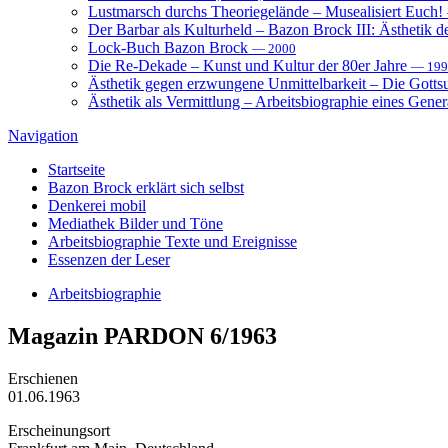
Lustmarsch durchs Theoriegelände – Musealisiert Euch!
Der Barbar als Kulturheld – Bazon Brock III: Ästhetik d
Lock-Buch Bazon Brock
— 2000
Die Re-Dekade – Kunst und Kultur der 80er Jahre
— 199
Ästhetik gegen erzwungene Unmittelbarkeit – Die Gott
Ästhetik als Vermittlung – Arbeitsbiographie eines Gener
Navigation
Startseite
Bazon Brock
erklärt sich selbst
Denkerei
mobil
Mediathek
Bilder und Töne
Arbeitsbiographie
Texte und Ereignisse
Essenzen
der Leser
Arbeitsbiographie
Magazin
PARDON 6/1963
Erschienen
01.06.1963
Erscheinungsort