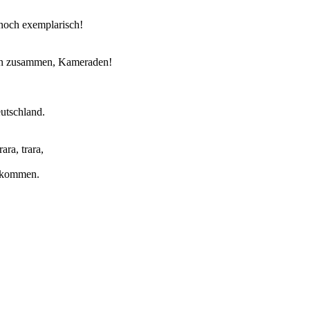
nnoch exemplarisch!
ken zusammen, Kameraden!
utschland.
ra, trara,
e kommen.