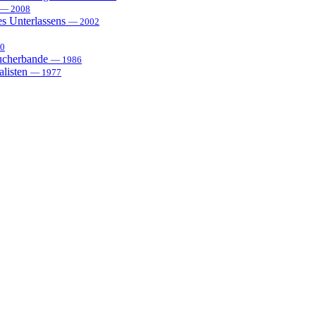
— 2008
es Unterlassens
— 2002
0
sucherbande
— 1986
alisten
— 1977