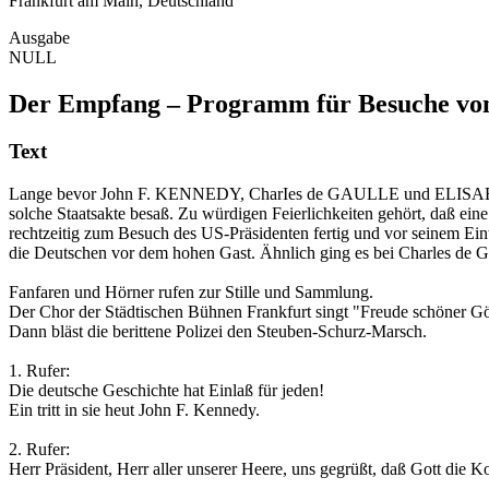
Frankfurt am Main, Deutschland
Ausgabe
NULL
Der Empfang – Programm für Besuche von
Text
Lange bevor John F. KENNEDY, CharIes de GAULLE und ELISABETH II
solche Staatsakte besaß. Zu würdigen Feierlichkeiten gehört, daß e
rechtzeitig zum Besuch des US-Präsidenten fertig und vor seinem Eintr
die Deutschen vor dem hohen Gast. Ähnlich ging es bei Charles de 
Fanfaren und Hörner rufen zur Stille und Sammlung.
Der Chor der Städtischen Bühnen Frankfurt singt "Freude schöner Gö
Dann bläst die berittene Polizei den Steuben-Schurz-Marsch.
1. Rufer:
Die deutsche Geschichte hat Einlaß für jeden!
Ein tritt in sie heut John F. Kennedy.
2. Rufer:
Herr Präsident, Herr aller unserer Heere, uns gegrüßt, daß Gott die